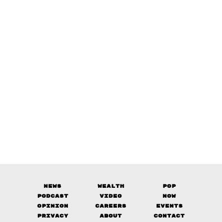
News
Wealth
Pop
Podcast
Video
Now
Opinion
Careers
Events
Privacy
About
Contact