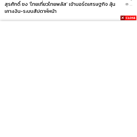
สุรศักดิ์ ชง ‘ไทยเที่ยวไทยพลัส’ เข้าบอร์ดเศรษฐกิจ ลุ้น
...
เคาะเงิน-ระบบสัปดาห์หน้า
News
Wealth
Pop
Podcast
Video
Now
Opinion
Careers
Events
Privacy
About
Contact
Policy
FOR
ADVERTISING
MEMBERSHIP