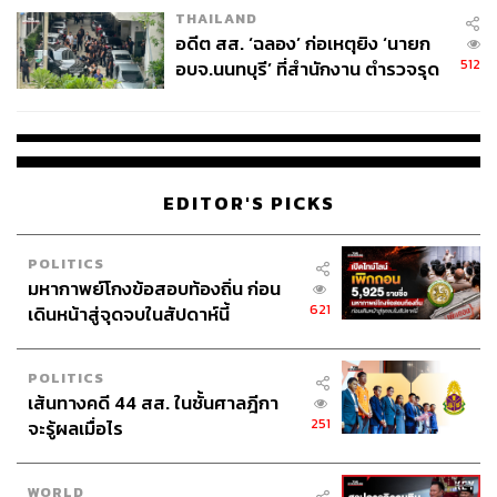
THAILAND
อดีต สส. ‘ฉลอง’ ก่อเหตุยิง ‘นายก
512
อบจ.นนทบุรี’ ที่สำนักงาน ตำรวจรุด
ลงพื้นที่
EDITOR'S PICKS
POLITICS
มหากาพย์โกงข้อสอบท้องถิ่น ก่อน
621
เดินหน้าสู่จุดจบในสัปดาห์นี้
POLITICS
เส้นทางคดี 44 สส. ในชั้นศาลฎีกา
251
จะรู้ผลเมื่อไร
WORLD