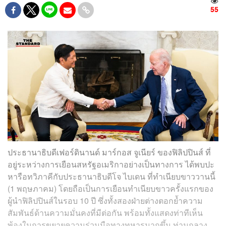
55
ประธานาธิบดีเฟอร์ดินานด์ มาร์กอส จูเนียร์ ของฟิลิปปินส์ ที่
อยู่ระหว่างการเยือนสหรัฐอเมริกาอย่างเป็นทางการ ได้พบปะ
หารือทวิภาคีกับประธานาธิบดีโจ ไบเดน ที่ทำเนียบขาววานนี้
(1 พฤษภาคม) โดยถือเป็นการเยือนทำเนียบขาวครั้งแรกของ
ผู้นำฟิลิปปินส์ในรอบ 10 ปี ซึ่งทั้งสองฝ่ายต่างตอกย้ำความ
สัมพันธ์ด้านความมั่นคงที่มีต่อกัน พร้อมทั้งแสดงท่าทีเห็น
พ้องในการขยายความร่วมมือทางทหารมากขึ้น ท่ามกลาง