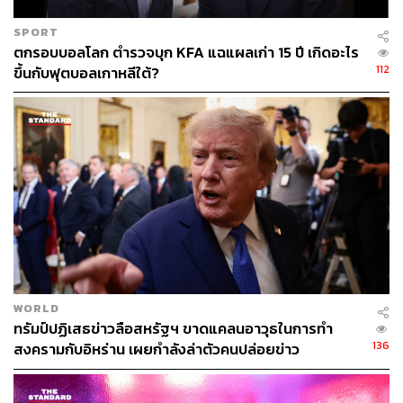
SPORT
ตกรอบบอลโลก ตำรวจบุก KFA แฉแผลเก่า 15 ปี เกิดอะไร
112
ขึ้นกับฟุตบอลเกาหลีใต้?
WORLD
ทรัมป์ปฏิเสธข่าวลือสหรัฐฯ ขาดแคลนอาวุธในการทำ
136
สงครามกับอิหร่าน เผยกำลังล่าตัวคนปล่อยข่าว