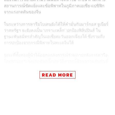
สถานการณ์ขัดแย้งและข้อพิพาทในภูมิภาคเอเชีย-แปซิฟิก
จากแรงกดดันของจีน
ในระหว่างการหารือไบเดนยังได้ให้คำมั่นกับมาร์กอส จูเนียร์
ว่าสหรัฐฯ จะยังคงเป็น ‘เกราะเหล็ก’ ปกป้องฟิลิปปินส์ ใน
ฐานะพันธมิตรสำคัญในเอเชียตะวันออกเฉียงใต้ ซึ่งรวมถึง
การปกป้องจากกรณีพิพาทในทะเลจีนใต้
ขณะที่ทั้งสองผู้นำได้ออกแถลงการณ์ร่วมภายหลังการหารือ
โดยยกย่อง “แรงผลักดันครั้งประวัติศาสตร์ด้านความสัมพันธ์
ระหว่างสหรัฐฯ และฟิลิปปินส์” พร้อมทั้งยืนยันความมุ่งมั่นที่
จะขยายการมีส่วนร่วมและความร่วมมือระหว่างกันต่อไปใน
READ MORE
ทุกประเด็นที่มีข้อกังวลร่วมกัน
การเยือนสหรัฐฯ ของมาร์กอส จูเนียร์ มีขึ้นท่ามกลางความ
พยายามของรัฐบาลมะนิลาในการฟื้นฟูความสัมพันธ์กับ
สหรัฐฯ ที่ย่ำแย่ลงในช่วงยุครัฐบาลอดีตประธานาธิบดีโรดริ
โก ดูเตร์เต