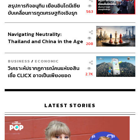
สรุปภารกิจอนุทิน เยือนอินโดนีเซีย
563
ขับเคลื่อนการทูตเศรษฐกิจเชิงรุก
ประกาศหุ้นส่วนยุทธศาสตร์ไทย –
อินโดนีเซีย
Navigating Neutrality:
Thailand and China in the Age
208
of a New Global Order
BUSINESS
/
ECONOMIC
วิเคราะห์ปรากฏการณ์คนแห่ขอสิน
2.7K
เชื่อ CLICX อาจเป็นเพียงยอด
ภูเขาน้ำแข็ง ของปัญหาหนี้ครัว
เรือนไทยที่ถูกซุกไว้
LATEST STORIES