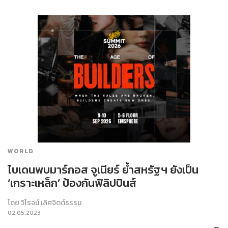
WORLD
ไบเดนพบมาร์กอส จูเนียร์ ย้ำสหรัฐฯ ยังเป็น
‘เกราะเหล็ก’ ป้องกันฟิลิปปินส์
โดย
วิโรจน์ เลิศจิตต์ธรรม
02.05.2023