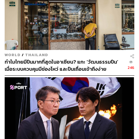
WORLD
/
THAILAND
ทำไมไทยมีปืนมากที่สุดในอาเซียน? แกะ ‘วัฒนธรรมปืน’
246
เมื่อระบบควบคุมมีช่องโหว่ และปืนเถื่อนเข้าถึงง่าย