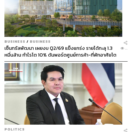
BUSINESS
/
BUSINESS
เซ็นทรัลพัฒนา เผยงบ Q2/69 แข็งแกร่ง รายได้ทะลุ 1.3
...
หมื่นล้าน กำไรโต 10% ดันพอร์ตศูนย์การค้า-ที่พักอาศัยโต
ยกแผง
POLITICS