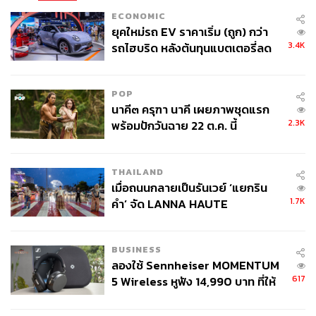
ECONOMIC
ยุคใหม่รถ EV ราคาเริ่ม (ถูก) กว่า
3.4K
รถไฮบริด หลังต้นทุนแบตเตอรี่ลด
ลง - จีนแห่บุกตลาดเกิดใหม่
POP
นาคี๓ ครุฑา นาคี เผยภาพชุดแรก
2.3K
พร้อมปักวันฉาย 22 ต.ค. นี้
THAILAND
เมื่อถนนกลายเป็นรันเวย์ ‘แยกริน
1.7K
คำ’ จัด LANNA HAUTE
COUTURE กลางสายฝน
BUSINESS
ลองใช้ Sennheiser MOMENTUM
617
5 Wireless หูฟัง 14,990 บาท ที่ให้
ผู้ใช้ถอดเปลี่ยนแบตเองได้ ก่อนกฎ
EU บังคับปีหน้า