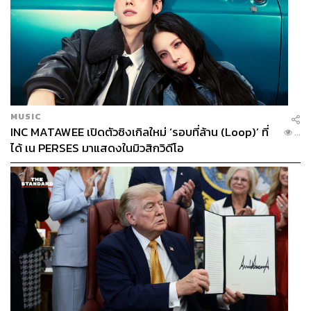
MUSIC
INC MATAWEE เปิดตัวซิงเกิลใหม่ ‘รอบที่ล้าน (Loop)’ ที่
...
ได้ เน PERSES มาแสดงในมิวสิกวิดีโอ