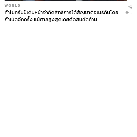
WORLD
ทำไมทรัมป์เดินหน้าจำกัดสิทธิการได้สัญชาติอเมริกันโดย
...
กำเนิดอีกครั้ง แม้ศาลสูงสุดเคยตัดสินคัดค้าน
News
Wealth
Pop
Podcast
Video
Now
Opinion
Careers
Events
Privacy
About
Contact
Policy
FOR
ADVERTISING
MEMBERSHIP