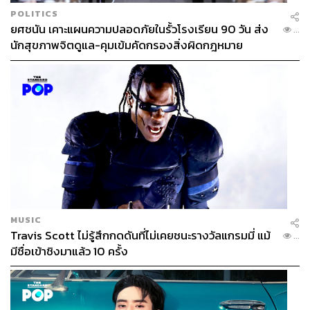
POLITICS
ยศชนัน เคาะแผนความปลอดภัยในรั้วโรงเรียน 90 วัน ส่ง
...
นักสุขภาพจิตดูแล-คุมเข้มคัดกรองสิ่งผิดกฎหมาย
MUSIC
Travis Scott ไม่รู้สึกกดดันที่ไม่เคยชนะรางวัลแกรมมี่ แม้
...
มีชื่อเข้าชิงมาแล้ว 10 ครั้ง