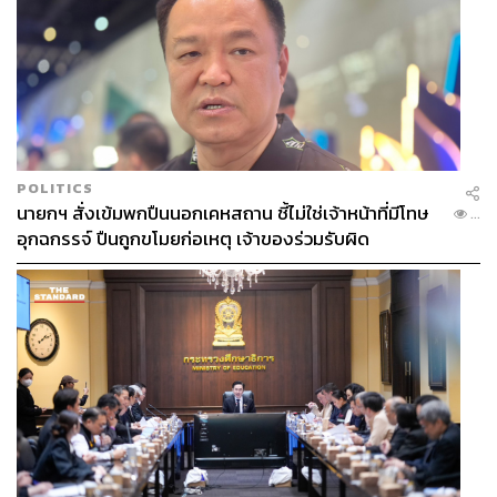
POLITICS
นายกฯ สั่งเข้มพกปืนนอกเคหสถาน ชี้ไม่ใช่เจ้าหน้าที่มีโทษ
...
อุกฉกรรจ์ ปืนถูกขโมยก่อเหตุ เจ้าของร่วมรับผิด