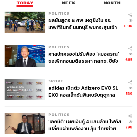
TODAY
WEEK
MONTH
POLITICS
ผลชันสูตร 8 ศพ เหตุยิงใน รร.
0.9K
เทพศิรินทร์ นนทบุรี พบกระสุนเข้า
จุดสำคัญ ‘ศีรษะ-หน้าอก’ ครูถูกยิง
4 นัด จากระยะไกล
POLITICS
ศาลปกครองไม่รับฟ้อง ‘หมอสรณ’
685
ขอเพิกถอนมติสรรหา กสทช. ชี้ยัง
ไม่ใช่ผู้เดือดร้อนเสียหาย
SPORT
adidas เปิดตัว Adizero EVO SL
539
EXO คอลเล็กชันพิเศษรับฤดูกาล
College Football
POLITICS
‘เอกนิติ’ เผยเงินกู้ 4 แสนล้าน โฟกัส
298
เปลี่ยนผ่านพลังงาน ลุ้น ‘ไทยช่วย
ไทยพลัส’ เฟส 2 รอประเมินความ