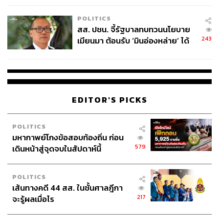
เหมาะสม
POLITICS
สส. ปชน. จี้รัฐบาลทบทวนนโยบาย
243
เมียนมา ต้อนรับ ‘มินอ่องหล่าย’ ได้
แค่สัญญาว่างเปล่า
EDITOR'S PICKS
POLITICS
มหากาพย์โกงข้อสอบท้องถิ่น ก่อน
579
เดินหน้าสู่จุดจบในสัปดาห์นี้
POLITICS
เส้นทางคดี 44 สส. ในชั้นศาลฎีกา
217
จะรู้ผลเมื่อไร