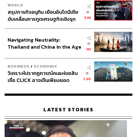
WORLD
สรุปภารกิจอนุทิน เยือนอินโดนีเซีย
546
ขับเคลื่อนการทูตเศรษฐกิจเชิงรุก
ประกาศหุ้นส่วนยุทธศาสตร์ไทย –
อินโดนีเซีย
Navigating Neutrality:
Thailand and China in the Age
181
of a New Global Order
BUSINESS
/
ECONOMIC
วิเคราะห์ปรากฏการณ์คนแห่ขอสิน
2.6K
เชื่อ CLICX อาจเป็นเพียงยอด
ภูเขาน้ำแข็ง ของปัญหาหนี้ครัว
เรือนไทยที่ถูกซุกไว้
LATEST STORIES