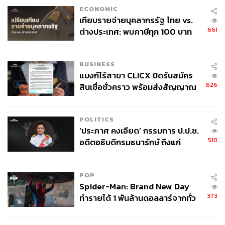
ECONOMIC
เทียบรายจ่ายบุคลากรรัฐ ไทย vs.
ในแดนกลางไวจ์นัลดุมมีโอกาสจะไปจากทีมสูง แม้ว่าจะยัง
661
ต่างประเทศ: พบภาษีทุก 100 บาท
ไม่ประกาศการตัดสินใจว่าจะเอาอย่างไรหลังจบฤดูกาลนี้ที่
ของคนไทยใช้ไปกับข้าราชการเฉียด
สัญญาของเขากับทีมจะหมดลง และคาดว่าคล็อปป์น่าจะ
40 บาท
ต้องหาใครเข้ามาเพื่อทดแทนบ้าง
BUSINESS
แบงก์ไร้สาขา CLICX ปิดรับสมัคร
โจทย์ยากอาจจะเป็นแดนหน้าที่จะต้องหาคนที่จะมาแข่งขัน
626
สินเชื่อชั่วคราว พร้อมส่งสัญญาณ
กับ 3 ประสานเดิมอย่างมาเน, ซาลาห์ และ โรแบร์โต เฟียร์มิ
เตือนกลุ่มกู้เงินผิดวัตถุประสงค์-ให้
โน ซึ่งแม้จะมีโชตาอยู่แล้วคนหนึ่ง แต่อาจจะยังไม่เพียงพอ
ข้อมูลเท็จ เตรียมดำเนินคดีเด็ดขาด
POLITICS
เพราะในเวลานี้เห็นได้ชัดว่า ขุมกำลังสำรองของลิเวอร์พูลใน
‘ประภาศ คงเอียด’ กรรมการ ป.ป.ช.
รายที่เหลืออย่าง ดิวอค โอริกิ, เชร์ดาน ชาคิรี, อเล็กซ์ ออกซ์
510
อดีตอธิบดีกรมธนารักษ์ ถึงแก่
เลด-แชมเบอร์เลน และ ทาคุมิ มินามิโนะ ที่ถูกส่งตัวให้
อนิจกรรม
เซาแธมป์ตันยืมนั้นยังดีไม่พอ เมื่อเทียบกับขุมกำลังของคู่แข่ง
POP
อย่างแมนฯ ซิตี้, แมนฯ ยูไนเต็ด หรือเชลซี
Spider-Man: Brand New Day
373
ทำรายได้ 1 พันล้านดอลลาร์จากทั่ว
อย่างไรก็ดี นั่นเป็นเรื่องของสิ่งที่ต้องทำในอนาคต
โลกภายใน 6 วัน