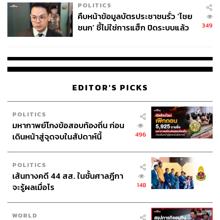
ก่อนจะไปถึงจุดนั้น คล็อปป์และทีมอาจต้องพยายามก้มหน้า
POLITICS
ก้มตาสู้กันใหม่ เริ่มต้นกันใหม่กับช่วงที่เหลือของฤดูกาล
คืบหน้าข้อมูลบัตรประชาชนรั่ว ‘ไชย
349
ชนก’ ชี้ไม่ใช่การแฮ็ก ปิดระบบแล้ว
เอาให้ผ่านปีนี้ไปแบบไม่บอบช้ำเยอะ แค่นี้น่าจะพอแล้ว
พบต้นตอจาก IP เดียว
พิสูจน์อักษร: ภาวิกา ขันติศรีสกุล
อ้างอิง:
https://www.skysports.com/football/news/29327/1221
EDITOR'S PICKS
2782/liverpool-in-need-of-three-new-players-to-boost
-jaded-team-says-jamie-carragher
POLITICS
https://www.telegraph.co.uk/football/2021/02/08/liver
มหากาพย์โกงข้อสอบท้องถิ่น ก่อน
pool-not-bad-champions-has-not-good-title-defence/
496
เดินหน้าสู่จุดจบในสัปดาห์นี้
TAGS:
Liverpool
วงการฟุตบอลอังกฤษ
Jamie Carragher
POLITICS
เส้นทางคดี 44 สส. ในชั้นศาลฎีกา
148
จะรู้ผลเมื่อไร
WORLD