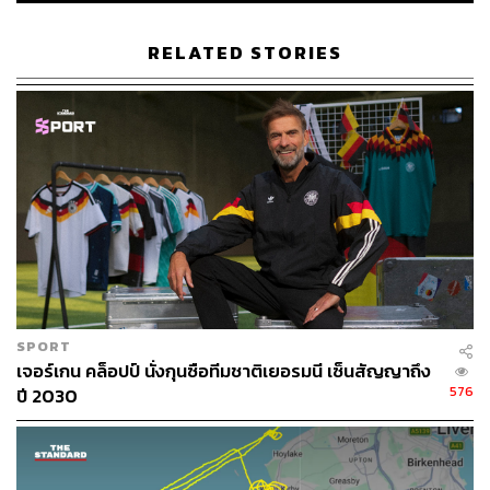
จากสิ่งที่เกิดขึ้นทั้งหมดนี้ ลิเวอร์พูลจึงปรับเป้าหมายมา
เป็นการลุ้นป้องกันพื้นที่ท็อปโฟร์ที่ไม่ง่ายแน่นอน
RELATED STORIES
แต่สำหรับการแก้ปัญหาระยะยาว?
เจมี คาร์ราเกอร์ ตำนานสโมสรที่ปัจจุบันเป็นนักวิเคราะห์ให้
กับช่อง Sky Sports ได้ร่วมวิเคราะห์ถึงสิ่งที่ลิเวอร์พูลจำเป็น
ต้องทำ เพื่อที่จะกลับมาอย่างแข็งแกร่งในฤดูกาลหน้า โดย
มองว่าเวลานี้ทีมกำลังประสบปัญหา เพราะผู้เล่นที่มีนั้นแทบ
ไม่เปลี่ยนเลยนับตั้งแต่ 3 ปีที่แล้ว
SPORT
#MNF
analysis of Liverpool’s players
เจอร์เกน คล็อปป์ นั่งกุนซือทีมชาติเยอรมนี เซ็นสัญญาถึง
minutes & appearances since the 2018
576
ปี 2030
CL final!
pic.twitter.com/Q2gz69R4cf
—
Jamie Carragher (@Carra23)
February 8,
2021