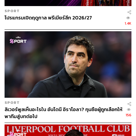
ทั้งหมดที่คาร์ราเกอร์พูดมาก็เพื่อที่จะบอกว่า ลิเวอร์พูลควรจะ
ทำแบบที่เคยทำมาคือ การเสริมทัพด้วยผู้เล่นในระดับตัวจริง
SPORT
3 ราย
โปรแกรมเปิดฤดูกาล พรีเมียร์ลีก 2026/27
1.4K
“ผมคิดว่าลิเวอร์พูลมาถึงจุดที่พวกเขาต้องการนักเตะ 3 คน
เพื่อที่จะเข้ามาและเติมพลังให้กับทีม” คาร์ราเกอร์กล่าว
“เรากำลังพูดกันถึงเรื่องของความเข้มข้น และลิเวอร์พูลทีมนี้
ดร็อปลงไปจากเดิม ในเรื่องพละกำลังก็ดูลดน้อยถอยลง และ
ทีมชุดปัจจุบันแทบไม่ต่างไปจากในเกมนัดชิงแชมเปียนส์ลีก
เมื่อปี 2018 เลย
“แบ็กโฟร์ชุดเดิม ฟูลแบ็กสองข้างเหมือนเดิม ฟาน ไดจ์ค ถ้า
เขาฟิตก็ได้ลงสนามอยู่แล้ว ส่วน เดยัน ลอฟเรน อาจจะย้ายไป
แต่ โจเอล มาทิป ก็อาจจะได้เล่นในนัดชิงปีนั้นถ้าเขาฟิต โจ
SPORT
ลิเวอร์พูลเห็นอะไรใน อันโดนี อิราโอลา? กุนซือผู้ถูกเลือกให้
โกเมซ ก็ยังอยู่ที่สโมสร”
156
พาทีมสู่บทต่อไป
ในแดนกลางและแดนหน้า คาร์ราเกอร์ก็ชี้ให้เห็นว่า ผู้เล่นที่
คล็อปป์ใช้ทุกวันนี้ก็ยังเป็นชุดเดิม