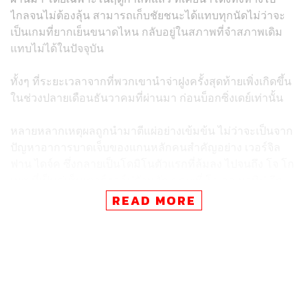
ไกลจนไม่ต้องลุ้น สามารถเก็บชัยชนะได้แทบทุกนัดไม่ว่าจะ
เป็นเกมที่ยากเย็นขนาดไหน กลับอยู่ในสภาพที่จำสภาพเดิม
แทบไม่ได้ในปัจจุบัน
ทั้งๆ ที่ระยะเวลาจากที่พวกเขานำจ่าฝูงครั้งสุดท้ายเพิ่งเกิดขึ้น
ในช่วงปลายเดือนธันวาคมที่ผ่านมา ก่อนบ็อกซิ่งเดย์เท่านั้น
หลายหลากเหตุผลถูกนำมาตีแผ่อย่างเข้มข้น ไม่ว่าจะเป็นจาก
ปัญหาอาการบาดเจ็บของแกนหลักคนสำคัญอย่าง เวอร์จิล
ฟาน ไดจ์ค ซึ่งกลายเป็นโดมิโนตัวแรกที่ล้มลง ไปจนถึง โจ โก
เมซ ที่เป็นคู่เซ็นเตอร์ฮาล์ฟตัวหลัก ขณะที่ โจเอล มาทิป อีก
หนึ่งกองหลังอาชีพอีกราย ก็มีปัญหาสภาพร่างกายทำให้ลง
READ MORE
สนามต่อเนื่องไม่ได้ และสุดท้ายก็ต้องปิดม่านฤดูกาลไปอีกคน
เท่ากับลิเวอร์พูลเสียกองหลังตัวหลักที่มีทั้ง 3 คนไปหมดใน
ฤดูกาลนี้ และนำไปสู่การต้องดันทุรังใช้งาน ฟาบินโญ ที่
กลายเป็นเสาหลักในเกมรับ และ จอร์แดน เฮนเดอร์สัน กัปตัน
ทีมที่ถูกจับลงเล่นในตำแหน่งเซ็นเตอร์ฮาล์ฟ