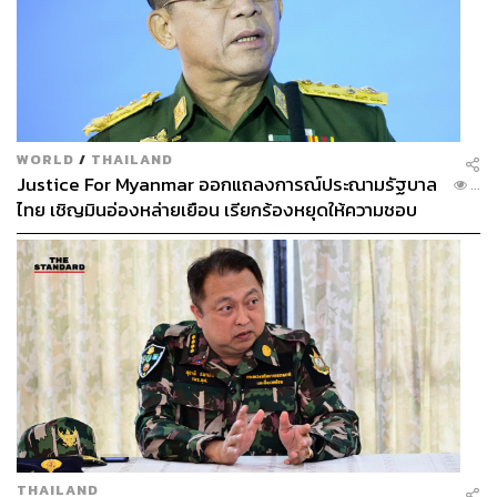
WORLD
/
THAILAND
Justice For Myanmar ออกแถลงการณ์ประณามรัฐบาล
...
ไทย เชิญมินอ่องหล่ายเยือน เรียกร้องหยุดให้ความชอบ
ธรรมรัฐบาลทหาร
THAILAND