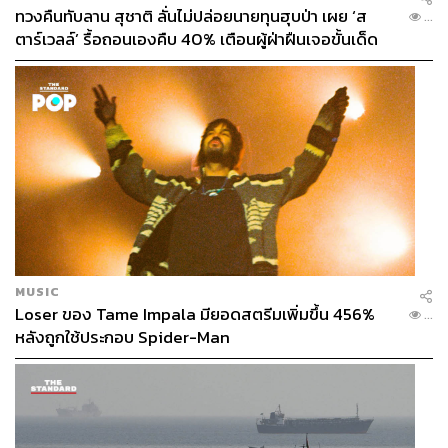
ทวงคืนทับลาน สุชาติ ลั่นไม่ปล่อยนายทุนฮุบป่า เผย ‘ส
...
ตาร์เวลล์’ รื้อถอนเองคืบ 40% เตือนผู้ฝ่าฝืนเจอขั้นเด็ด
ขาด
MUSIC
Loser ของ Tame Impala มียอดสตรีมเพิ่มขึ้น 456%
...
หลังถูกใช้ประกอบ Spider-Man