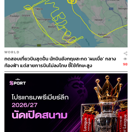
คาร์ราเกอร์ให้ความเห็นในรายการ
Monday Night Football
ว่า “ในช่วงแรกที่ เจอร์เกน คล็อปป์ เข้ามารับงาน ลิเวอร์พูล
WORLD
เป็นเพียงทีมอันดับที่ 6 หรือ 7 ของพรีเมียร์ลีกเท่านั้น
ทดสอบเที่ยวบินสุดปั่น นักบินอังกฤษสะกด ‘ผมเบื่อ’ กลาง
98
ท้องฟ้า แต่สายการบินไม่ลงโทษ ชี้ใช้ทักษะสูง
“ในซัมเมอร์แรกเขาซื้อนักเตะใหม่ 3 ราย คือ โจเอล มาทิป,
จอร์จินิโอ ไวจ์นัลดุม และ ซาดิโอ มาเน และจากนั้นทีมก็ได้
ไปแชมเปียนส์ลีก
“จากนั้นอีก 12 เดือน เขาดึง โมฮัมเหม็ด ซาลาห์ มาในช่วง
ซัมเมอร์ ต่อด้วย เวอร์จิล ฟาน ไดจ์ค ในเดือนมกราคม และ อ
ลิสสัน เบ็คเกอร์ หลังจบนัดชิงแชมเปียนส์ลีกในปี 2018 ซึ่ง
หลังจากนั้นทีมชนะแชมเปียนส์​ลีกและแชมป์ลีก”