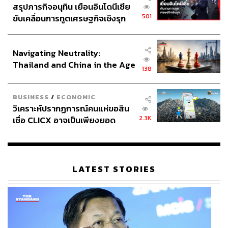
สรุปภารกิจอนุทิน เยือนอินโดนีเซีย
501
ขับเคลื่อนการทูตเศรษฐกิจเชิงรุก
68
ประกาศหุ้นส่วนยุทธศาสตร์ไทย –
อินโดนีเซีย
Navigating Neutrality:
ABOUT THE AUTHOR
Thailand and China in the Age
138
of a New Global Order
เมธา พันธุ์วราทร
เจ้าของนามปากกา ‘ลูกแม่กิ่ง’ คอลัมนิสต์ที่เล่า
BUSINESS
/
ECONOMIC
เรื่องกีฬาให้คนนำไปปรับใช้ในชีวิต ซึ่งจะ
วิเคราะห์ปรากฏการณ์คนแห่ขอสิน
ทำให้ได้รับแรงบันดาลใจจากกีฬาที่คุณชื่น
ชอบ ในคอลัมน์ ‘Goal of Life’
2.3K
เชื่อ CLICX อาจเป็นเพียงยอด
ภูเขาน้ำแข็ง ของปัญหาหนี้ครัว
เรือนไทยที่ถูกซุกไว้
LATEST STORIES