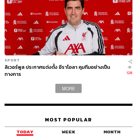
“มันไม่ใช่เรื่องของทัศนคติ ทีมนี้ไม่ใช่ทีมที่จะมาคิดว่าได้
แชมป์ลีกแล้วจะพอ แต่พวกเขาไม่ได้หยุดพักเลยมากว่า 3 ปี นี่
คือเหตุผลที่ผมบอกว่าพวกเขาต้องการความช่วยเหลือ”
ความช่วยเหลือที่ว่าสำหรับคาร์ราเกอร์คือ นักเตะใหม่ที่จะ
เข้ามาเติมความสดชื่น เพิ่มการแข่งขันภายในทีม
SPORT
“ผมไม่ได้พูดถึงนักเตะที่จะมานั่งบนม้านั่งสำรอง ผมกำลังพูด
ลิเวอร์พูล ประกาศแต่งตั้ง อีราโอลา คุมทีมอย่างเป็น
ถึงนักเตะที่จะเข้ามาในทีมได้เลยเหมือนมาทิป, ไวจ์นัลดุม,
128
ทางการ
มาเน หรือซาลาห์, ฟาน ไดจ์ค และอลิสสัน” อดีตกองหลังจอม
แกร่งกล่าว
MORE
ในแดนหลัง พวกเขาได้ เบน เดวิส และ โอซาน คาบัค มาแล้ว
โดยเฉพาะรายหลังที่เคยเป็นเป้าหมายในระยะยาวที่คล็อปป์
และทีมงานที่นำโดย ไมเคิล เอ็ดเวิร์ดส์ ผู้อำนวยการสโมสร
MOST POPULAR
สนใจอยู่แล้ว หากทำผลงานได้ดีในช่วงนับจากนี้ไปจนจบ
ฤดูกาล ก็มีโอกาสที่จะได้เป็นเซ็นเตอร์ฮาล์ฟคนใหม่ถาวร
TODAY
WEEK
MONTH
ของสโมสร