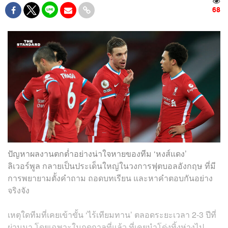
68
ปัญหาผลงานตกต่ำอย่างน่าใจหายของทีม ‘หงส์แดง’
ลิเวอร์พูล กลายเป็นประเด็นใหญ่ในวงการฟุตบอลอังกฤษ ที่มี
การพยายามตั้งคำถาม ถอดบทเรียน และหาคำตอบกันอย่าง
จริงจัง
เหตุใดทีมที่เคยเข้าขั้น ‘ไร้เทียมทาน’ ตลอดระยะเวลา 2-3 ปีที่
ผ่านมา โดยเฉพาะในฤดูกาลที่แล้ว ที่เคยนำโด่งทิ้งห่างไป