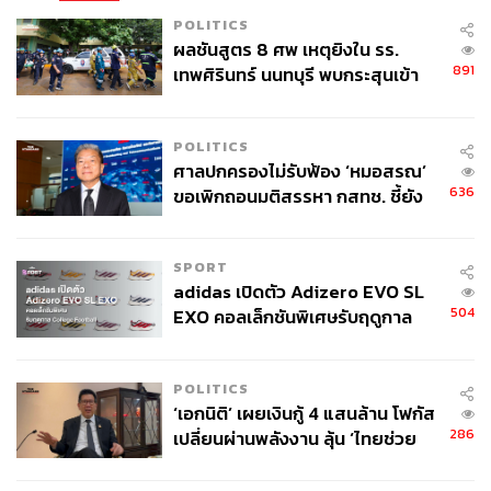
POLITICS
ผลชันสูตร 8 ศพ เหตุยิงใน รร.
891
เทพศิรินทร์ นนทบุรี พบกระสุนเข้า
จุดสำคัญ ‘ศีรษะ-หน้าอก’ ครูถูกยิง
4 นัด จากระยะไกล
POLITICS
ศาลปกครองไม่รับฟ้อง ‘หมอสรณ’
แต่ในความเป็นจริงแล้วฟุตบอลของอิราโอลาไม่ได้เหมือ
636
ขอเพิกถอนมติสรรหา กสทช. ชี้ยัง
นกับคล็อปป์เสียทีเดียว มันมีรายละเอียดในหลายจุดที่แตกต่าง
ไม่ใช่ผู้เดือดร้อนเสียหาย
สิ่งที่คล้ายกันมีเพียงแค่เรื่องของการเพรสซิงสูง การสร้าง
สถานการณ์ความปั่นป่วนให้กับคู่แข่ง และการวิ่งจนหยด
SPORT
สุดท้ายของนักเตะทุกคน
adidas เปิดตัว Adizero EVO SL
504
EXO คอลเล็กชันพิเศษรับฤดูกาล
การจะขึ้นไปท้าชนกับสุดยอดโค้ชระดับตำนานอย่างคล็อปป์
College Football
อาจจะไม่ยุติธรรมกับเขานัก
POLITICS
‘เอกนิติ’ เผยเงินกู้ 4 แสนล้าน โฟกัส
เพราะอดีตบอสที่เงาของเขายังทาบทับสโมสร และความ
286
เปลี่ยนผ่านพลังงาน ลุ้น ‘ไทยช่วย
ผูกพันกับแฟนยังตราตรึงมิเลือนหาย (ซึ่งส่งผลต่อสโมสรอย่าง
ไทยพลัส’ เฟส 2 รอประเมินความ
มากจนเหมือน Move on ไม่ได้สักที) มีสกิลเซ็ตอีกหลายอย่าง
เหมาะสม