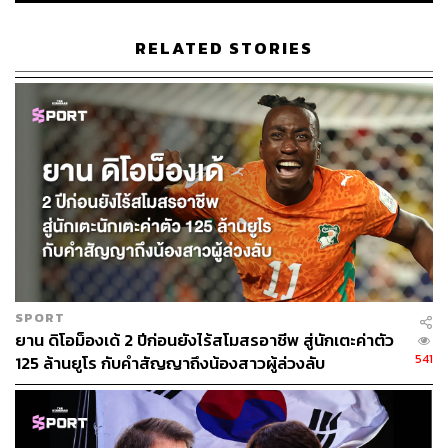
ปอร์ติโบ มิรันเดสในสเปนในปีถัดมา
RELATED STORIES
ก่อนที่จะมาเริ่มสร้างผลงานที่โดดเด่นกับราโย บาเยกาโน
สโมสรเล็กๆ ชานกรุงมาดริดในปี 2020 และถูกชักชวนให้มา
รับงานคุมทีมเอเอฟซี บอร์นมัธ สโมสรเล็กๆ ของพรีเมียร์ลีกที่
มักจะต้องต่อสู้เพื่อความอยู่รอดเป็นประจำ
แต่ผลงานของอิราโอลา โดยเฉพาะในฤดูกาลล่าสุด 2025/26
เป็นที่ประจักษ์แล้วว่ายอดเยี่ยมเกินห้ามใจ สามารถพาทีมเชอ
ร์รี่แดนใต้คว้าอันดับ 6 ได้สิทธิ์ไปเล่นรายการฟุตบอลสโมสร
ยุโรปได้อย่างน่าเหลือเชื่อ
ในวงเล็บว่าทั้งๆ ที่ต้องเสียผู้เล่นตัวหลักไปหลายต่อหลายคน
ตั้งแต่ช่วงต้นฤดูกาลมา ซึ่งปกติแล้วทีมควรจะทรุดหนัก และ
SPORT
บอร์นมัธก็มีอาการทรุดจริงในช่วงครึ่งแรกของฤดูกาล แต่ใน
ยาน ดิโอม็องเด้ 2 ปีก่อนยังไร้สโมสรอาชีพ สู่นักเตะค่าตัว
541
ช่วงครึ่งหลังของฤดูกาลพวกเขากลับเข้าฝัก ไร้เทียมทานไม่
125 ล้านยูโร กับคำสัญญาถึงน้องสาวผู้ล่วงลับ
แพ้ใครติดต่อกันถึง 18 นัด
เป็นผลงานที่น่าเหลือเชื่ออย่างมากสำหรับทีมในเกรดนี้