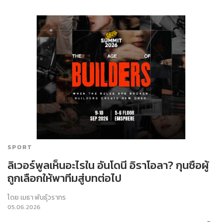
SPORT
ลิเวอร์พูลเห็นอะไรใน อันโดนี อิราโอลา? กุนซือผู้
ถูกเลือกให้พาทีมสู่บทต่อไป
โดย
เมธา พันธุ์วราทร
05.06.2026