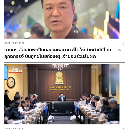
ครั้งหนึ่งเซเมนโยเคยให้สัมภาษณ์ว่าในช่วงแรกที่อิราโอลา
ย้ายมาคุมทีม สั่งให้พวกเขาต้องลงซ้อมทุกวันแบบไม่มีวัน
หยุดเลย เพื่อให้เข้าใจในสิ่งที่อยากจะทำให้ได้ ซึ่งแม้จะใช้
เวลาบ้าง มีช่วงที่ผลงานเลวร้ายบ้าง ในระดับที่แฟนบอร์นมัธ
ถึงกับถามว่า “ไอ้นี่มันคือใครวะ” แต่สุดท้ายเมื่อทุกอย่างเข้า
POLITICS
รูปเข้ารอย เชอร์รี่เม็ดนี้ก็ไม่เคยเหมือนเดิมอีกต่อไป
นายกฯ สั่งเข้มพกปืนนอกเคหสถาน ชี้ไม่ใช่เจ้าหน้าที่มีโทษ
...
อุกฉกรรจ์ ปืนถูกขโมยก่อเหตุ เจ้าของร่วมรับผิด
POLITICS