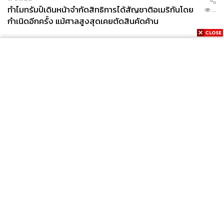
ไม่มากก็น้อย
ทำไมทรัมป์เดินหน้าจำกัดสิทธิการได้สัญชาติอเมริกันโดย
...
กำเนิดอีกครั้ง แม้ศาลสูงสุดเคยตัดสินคัดค้าน
TAGS:
Jürgen Klopp
Andoni Iraola
Richard Hughes
Arne Slot
กีฬาฟุตบอล
Liverpool
Premier League
Xabi Alonso
News
Wealth
Pop
Podcast
Video
Now
159
Opinion
Careers
Events
Privacy
About
Contact
Policy
FOR
ABOUT THE AUTHOR
ADVERTISING
เมธา พันธุ์วราทร
เจ้าของนามปากกา ‘ลูกแม่กิ่ง’ คอลัมนิสต์ที่เล่า
MEMBERSHIP
เรื่องกีฬาให้คนนำไปปรับใช้ในชีวิต ซึ่งจะ
ทำให้ได้รับแรงบันดาลใจจากกีฬาที่คุณชื่น