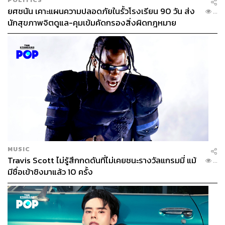
ยศชนัน เคาะแผนความปลอดภัยในรั้วโรงเรียน 90 วัน ส่ง
...
นักสุขภาพจิตดูแล-คุมเข้มคัดกรองสิ่งผิดกฎหมาย
มองกันแบบนี้อิราโอลาก็ดูมีหลายอย่างที่ดีและน่าจะตอบ
โจทย์กับสิ่งที่ลิเวอร์พูล โดยเฉพาะแฟนๆ ต้องการหลังจากที่
เจ็บปวดกับฟุตบอลในแบบของสลอต ที่นอกจากผลงานจะเลว
ร้ายยังเล่นไม่ได้ดังใจ และบริหารจัดการทีมได้แย่ในแทบทุก
จุด ชนิดหน้ามือเป็นหลังมือจากฤดูกาลแรก
แต่ในอีกทางมันก็มี ‘ความเสี่ยง’ สูงไม่เบาสำหรับลิเวอร์พูล
ในการเลือกคนที่ไม่ได้มีประสบการณ์การคุมทีมระดับสูง ซึ่ง
ความคาดหวัง ความกดดันแตกต่างจากสโมสรในระดับเล็ก
อย่างบอร์นมัธคนละเรื่อง
MUSIC
Travis Scott ไม่รู้สึกกดดันที่ไม่เคยชนะรางวัลแกรมมี่ แม้
...
14 ปีที่แล้วกลุ่ม FSG เจ้าของสโมสรเคยทำในสิ่งที่คล้ายกัน
มีชื่อเข้าชิงมาแล้ว 10 ครั้ง
ด้วยการให้โอกาส เบร็นแดน ร็อดเจอร์ส กุนซือคนหนุ่มที่ทำ
ผลงานโดดเด่นกับสวอนซี (สตอรี่แทบจะเหมือนกับอิราโอลา
เลย) ซึ่งก็เคยเกือบ ‘Make Us Dream’ ได้แล้วถ้าไม่เกิด
อุบัติเหตุทางโชคชะตาลูกหนังของสตีเวน เจอร์ราร์ดก่อน แต่