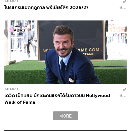
SPORT
แบบนี้ และหลายสโมสรก็ต้องมีความรัดกุมในการใช้เงิน ดัง
โปรแกรมเปิดฤดูกาล พรีเมียร์ลีก 2026/27
...
นั้นแมนเชสเตอร์ ยูไนเต็ด จึงมองว่าน่าจะเป็นเรื่องที่น่ายินดี
กว่า หากทั้งสองทีมจะมีการร่วมตกลงเรื่องค่าตัวใหม่อีกครั้ง
SPORT
เดวิด เบ็คแฮม นักเตะคนแรกได้รับดาวบน Hollywood
...
Walk of Fame
MORE
สื่อตีข่าว หลุยส์ ซัวเรซ จ่อซบยูเวนตุสเต็มที
เป็นที่ทราบในหมู่แฟนบอลกันดีว่า ณ เวลานี้ หลุยส์ ซัวเรซ