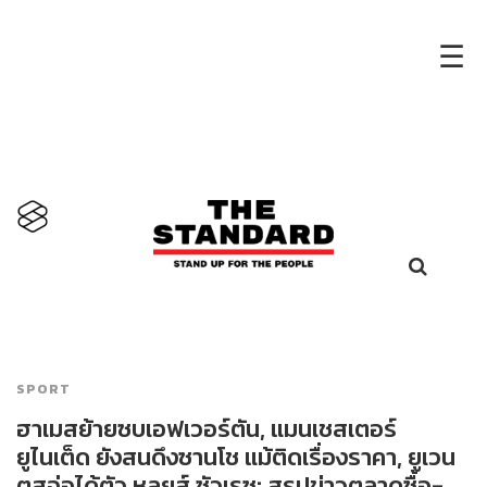
×
☰
SPORT
ฮาเมสย้ายซบเอฟเวอร์ตัน, แมนเชสเตอร์
ยูไนเต็ด ยังสนดึงซานโช แม้ติดเรื่องราคา, ยูเวน
ตุสจ่อได้ตัว หลุยส์ ซัวเรซ: สรุปข่าวตลาดซื้อ-