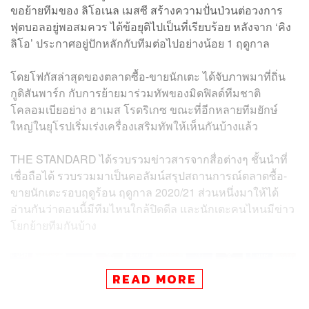
ขอย้ายทีมของ ลิโอเนล เมสซี สร้างความปั่นป่วนต่อวงการ
ฟุตบอลอยู่พอสมควร ได้ข้อยุติไปเป็นที่เรียบร้อย หลังจาก ‘คิง
ลิโอ’ ประกาศอยู่ปักหลักกับทีมต่อไปอย่างน้อย 1 ฤดูกาล
โดยโฟกัสล่าสุดของตลาดซื้อ-ขายนักเตะ ได้จับภาพมาที่ถิ่น
กูดิสันพาร์ก กับการย้ายมาร่วมทัพของมิดฟิลด์ทีมชาติ
โคลอมเบียอย่าง ฮาเมส โรดริเกซ ขณะที่อีกหลายทีมยักษ์
ใหญ่ในยุโรปเริ่มเร่งเครื่องเสริมทัพให้เห็นกันบ้างแล้ว
THE STANDARD ได้รวบรวมข่าวสารจากสื่อต่างๆ ชั้นนำที่
เชื่อถือได้ รวบรวมมาเป็นคอลัมน์สรุปสถานการณ์ตลาดซื้อ-
ขายนักเตะรอบฤดูร้อน ฤดูกาล 2020/21 ส่วนหนึ่งมาให้ได้
อ่านกันว่าตอนนี้มีทีมไหนใกล้ปิดดีล และนักเตะคนไหนมีข่าว
โยกย้ายทีมกันบ้าง
READ MORE