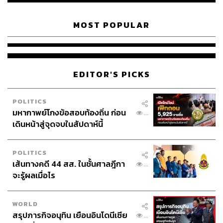
ดาวยิงวัย 33 ปี คือหนึ่งในนักเตะที่ไม่ได้อยู่ในแผนการทำทีม
ของ โรนัลด์ คูมัน กุนซือคนใหม่ของสโมสรบาร์เซโลนา
MOST POPULAR
ล่าสุด มีรายงานจาก Goal ระบุว่า ตอนนี้ซัวเรซใกล้ได้ข้อสรุป
เรื่องหาต้นสังกัดใหม่ได้แล้ว ซึ่งทีมดังกล่าวคือ ยูเวนตุส จาก
เซเรีย อา อิตาลี เบื้องต้นคาดว่า ดาวยิงทีมชาติอุรุกกวัย จะ
EDITOR'S PICKS
เซ็นสัญญากับทัพเบียงโคเนรี เป็นเวลา 3 ปี พร้อมรับค่าเหนื่อย
ตกปีละ 10 ล้านยูโรเลยทีเดียว
POLITICS
มหากาพย์โกงข้อสอบท้องถิ่น ก่อน
...
เดินหน้าสู่จุดจบในสัปดาห์นี้
POLITICS
เส้นทางคดี 44 สส. ในชั้นศาลฎีกา
...
จะรู้ผลเมื่อไร
WORLD
สรุปภารกิจอนุทิน เยือนอินโดนีเซีย
...