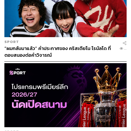
แมนเชสเตอร์ ยูไนเต็ด ยังสนใจดึง จาดอน ซานโช เสริมทัพ
แต่ติดปัญหาเรื่องค่าตัว
ล่าสุด สื่ออย่าง Manchester Evening News และ ESPN
รายงานข่าวไปในทิศทางเดียวกันว่า แมนเชสเตอร์ ยูไนเต็ด
ยังคงมีความพยายามในการล่าลายเซ็น จาดอน ซานโช จาก
SPORT
“ผมกลับมาแล้ว” คำประกาศของ คริสเตียโน โรนัลโด ที่
โบรุสเซีย ดอร์ทมุนด์ ทีมดังแห่งศึกบุนเดสลีกา เยอรมนี อีก
...
ตอบสนองต่อคำวิจารณ์
ครั้ง เนื่องจากปีกดาวรุ่งวัย 20 ปี ยังเป็นเป้าหมายสูงสุดในการ
เสริมทีมของทัพปีศาจแดงมาโดยตลอด
ทั้งนี้ ESPN รายงานต่อว่า เหตุผลหลักที่ทำให้ดีลดังกล่าวไม่
คืบหน้าคือ เรื่องของค่าตัวนักเตะที่บอร์ดบริหารของทัพเสือ
เหลืองยังไม่คิดที่จะลดราคาให้ เพราะส่วนหนึ่งทีมยังไม่มี
นโยบายปล่อยซานโชในช่วงนี้อยู่แล้ว
ในขณะที่แมนเชสเตอร์ ยูไนเต็ด เคยบอกกับดอร์ทมุนด์ไว้แล้ว
ว่า การตั้งค่าตัวของซานโชไว้ที่ 120 ล้านยูโรนั้น เป็นสิ่งที่ไม่
สอดคล้องกับสถานการณ์ที่โลกต้องเผชิญกับวิกฤตโควิด-19