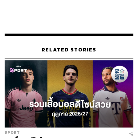
อย่างโดดเด่นในช่วงฤดูกาล 2014/15 สมัยที่ยังค้าอยู่กับ
โมนาโก พร้อมโชว์ฟอร์มเก่งเป็นที่ประจักษ์ต่อสายตาแฟน
บอลในศึกฟุตบอลโลกปี 2014 ที่บราซิล แม้ทีมชาติ
โคลอมเบียจอดเพียงรอบ 8 ทีมสุดท้าย แต่เจ้าตัวก็ยังสามารถ
คว้ารางวัลดาวซัลโวประจำรายการมาครอง
RELATED STORIES
หลังจากนั้นฮาเมสได้ย้ายไปเล่นให้กับเรอัล มาดริด ภายใต้
การคุมทัพของ ซีเนดีน ซีดาน ในราคา 75 ล้านยูโร แต่ทว่า
เจ้าตัวกลับไม่ได้รับโอกาสมากนักในถิ่นซานติอาโก เบร์นา
เบว และถูกปล่อยตัวให้บาเยิร์น มิวนิก ยืมตัวใช้งานเป็นเวลา
2 ฤดูกาล ก่อนจะกลับมาสู่ทีมอีกครั้งในฤดูกาลล่าสุด แต่ก็ยัง
ไม่สามารถยึดตำแหน่งตัวจริงของทีมได้
ตลอดการค้าแข้งกับราชันชุดขาว ฮาเมสได้รับโอกาสในการ
ลงเล่นทั้งหมด 125 นัด ทำไป 37 ประตู กับอีก 42 แอสซิสต์ มี
ส่วนช่วยทีมคว้าแชมป์ลีก 2 สมัย, ยูฟ่าแชมเปียนส์ลีก 2 สมัย,
สโมสรโลก 2 สมัย, ยูฟ่าซูเปอร์คัพ 2 สมัย และ ซูเปร์โกปา เด
เอสปันญา 1 สมัย
SPORT