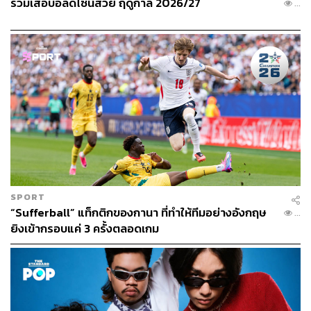
รวมเสื้อบอลดีไซน์สวย ฤดูกาล 2026/27
...
นอกจากนี้สื่อชื่อดังอย่าง BBC Sport ยังได้รายงานเพิ่มเติม
ด้วยว่า การเสริมตัวผู้เล่นของเอฟเวอร์ตันอาจยังไม่สิ้นสุดเท่า
นี้ หลังจากมีข่าวโยงกับ อับดูลาย ดูกูเร ห้องเครื่องทีมชาติ
ฝรั่งเศสชุด U21 ของวัตฟอร์ด โดยมีการคาดการณ์ค่าตัวที่
25 ล้านปอนด์
SPORT
“Sufferball” แท็กติกของกานา ที่ทำให้ทีมอย่างอังกฤษ
...
ยิงเข้ากรอบแค่ 3 ครั้งตลอดเกม