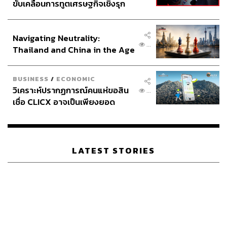
ขับเคลื่อนการทูตเศรษฐกิจเชิงรุก
ประกาศหุ้นส่วนยุทธศาสตร์ไทย –
อินโดนีเซีย
สาลิกาดงเสริมหนัก หลังเปิดตัว คัลลัม วิลสัน และ ไรอัน เฟร
Navigating Neutrality:
...
Thailand and China in the Age
เซอร์ ร่วมทัพ
of a New Global Order
กลายเป็นทีมที่น่าจับตามองขึ้นมาทันทีกับตลาดซื้อ-ขายรอบ
ซัมเมอร์นี้ สำหรับสโมสร ‘สาลิกาดง’ นิวคาสเซิล ยูไนเต็ด ที่
BUSINESS
/
ECONOMIC
ล่าสุดได้เปิดตัว 2 ผู้เล่นใหม่ของทีม อย่าง ไรอัน เฟรเซอร์ ปีก
วิเคราะห์ปรากฏการณ์คนแห่ขอสิน
...
ซ้ายวัย 26 ปี ที่ย้ายมาร่วมทัพแบบไร้ค่าตัว และเป็นการเปิดตัว
เชื่อ CLICX อาจเป็นเพียงยอด
ตามเพื่อนซี้อย่าง คัลลัม วิลสัน กองหน้าวัย 28 ปี ซึ่งย้ายจากบ
ภูเขาน้ำแข็ง ของปัญหาหนี้ครัว
อร์นมัธเช่นเดียวกัน ด้วยค่าตัว 20 ล้านปอนด์
เรือนไทยที่ถูกซุกไว้
ขณะเดียวกัน นิวคาสเซิลยังมีข่าวลือกับ จามาล ลูอิส แบ็ก
LATEST STORIES
ซ้ายตัวเก่งของนอริช ซิตี้ ซึ่งล่าสุดมีรายงานว่า ทั้งสองทีม
สามารถตกลงค่าตัวร่วมกันได้แล้ว โดยคาดว่าค่าตัวของนัก
เตะดังกล่าวอยู่ที่ 13.5 ล้านปอนด์