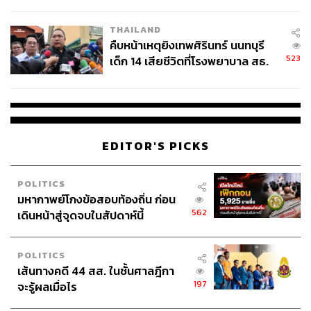
สอบปมขโมยปืนปู่ก่อเหตุ
THAILAND
คืบหน้าเหตุยิงเทพศิรินทร์ นนทบุรี
523
เด็ก 14 เสียชีวิตที่โรงพยาบาล สธ.
ยืนยันครูเสียชีวิต 5 ราย เจ็บ 22
ราย
EDITOR'S PICKS
POLITICS
มหากาพย์โกงข้อสอบท้องถิ่น ก่อน
562
เดินหน้าสู่จุดจบในสัปดาห์นี้
POLITICS
เส้นทางคดี 44 สส. ในชั้นศาลฎีกา
197
จะรู้ผลเมื่อไร