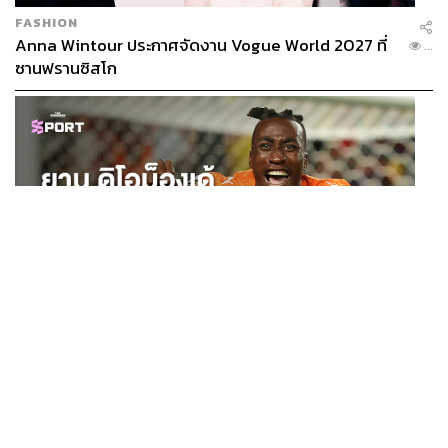
FASHION
Anna Wintour ประกาศจัดงาน Vogue World 2027 ที่
...
ซานฟรานซิสโก
SPORT
ยาน ดิโอม็องเด้ 2 ปีก่อนยังไร้สโมสรอาชีพ สู่นักเตะค่าตัว
...
125 ล้านยูโร กับคำสัญญาถึงน้องสาวผู้ล่วงลับ