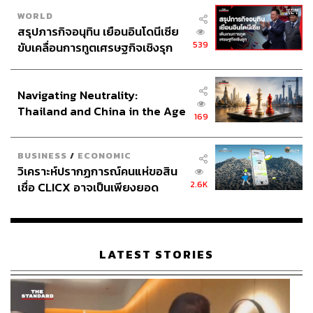
WORLD
สรุปภารกิจอนุทิน เยือนอินโดนีเซีย
539
ขับเคลื่อนการทูตเศรษฐกิจเชิงรุก
ประกาศหุ้นส่วนยุทธศาสตร์ไทย –
อินโดนีเซีย
Navigating Neutrality:
Thailand and China in the Age
169
of a New Global Order
BUSINESS
/
ECONOMIC
วิเคราะห์ปรากฏการณ์คนแห่ขอสิน
2.6K
เชื่อ CLICX อาจเป็นเพียงยอด
ภูเขาน้ำแข็ง ของปัญหาหนี้ครัว
เรือนไทยที่ถูกซุกไว้
LATEST STORIES