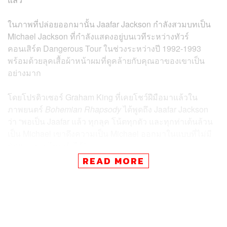
ในภาพที่ปล่อยออกมานั้น Jaafar Jackson กำลังสวมบทเป็น
Michael Jackson ที่กำลังแสดงอยู่บนเวทีระหว่างทัวร์
คอนเสิร์ต Dangerous Tour ในช่วงระหว่างปี 1992-1993
พร้อมด้วยลุคเสื้อผ้าหน้าผมที่ดูคล้ายกับคุณอาของเขาเป็น
อย่างมาก
โดยโปรดิวเซอร์ Graham King ที่เคยโชว์ฝีมือมาแล้วใน
ภาพยนตร์
Bohemian Rhapsody
ได้พูดถึง Jaafar Jackson
ว่า “พอเป็น Jaafar แล้ว ทุกลุค โน้ตทุกตัว และทุกท่าเต้นล้วน
เป็น Michael เขาดึงความเป็น Michael ออกมาในแบบที่ไม่มี
นักแสดงคนไหนทำได้”
READ MORE
นอกจาก Jaafar Jackson แล้ว ภาพยนตร์
Michael
ยังมีนัก
แสดงอีกคนที่จะมารับบทเป็น Michael Jackson นั่นคือ
Juliano Krue Valdi หนูน้อยวัย 9 ขวบที่โด่งดังในโลกโซเชีย
ลมีเดีย จากการโชว์สเต็ปแดนซ์และแต่งตัวเหมือนกับศิลปินผู้
ล่วงลับ โดยเขาจะมาแสดงเป็น Michael Jackson ในวัยเด็ก