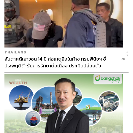
THAILAND
จับตาคดีเยาวชน 14 ปี ก่อเหตุยิงในห้าง กรมพินิจฯ ชี้
...
ประพฤติดี-รับการรักษาต่อเนื่อง ประเมินปล่อยตัว