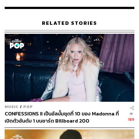
ABOUT THE AUTHOR
พิมพ์ คำภีร์
RELATED STORIES
นักเขียนกองบรรณาธิการคัลเจอร์ สำนักข่าว
THE STANDARD
MUSIC
/
POP
CONFESSIONS II เป็นอัลบั้มชุดที่ 10 ของ Madonna ที่
189
เปิดตัวอันดับ 1 บนชาร์ต Billboard 200