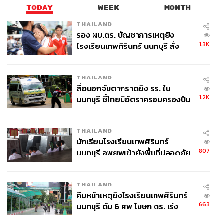
TODAY
WEEK
MONTH
THAILAND
รอง ผบ.ตร. บัญชาการเหตุยิง
1.3K
โรงเรียนเทพศิรินทร์ นนทบุรี สั่ง
ค้นหา 2 รอบยืนยันไร้คนติดค้าง พบ
ศพปู่-ย่าที่บ้านพักผู้ก่อเหตุ
THAILAND
สื่อนอกจับตากราดยิง รร. ใน
1.2K
นนทบุรี ชี้ไทยมีอัตราครอบครองปืน
สูงในระดับต้นของภูมิภาค
THAILAND
นักเรียนโรงเรียนเทพศิรินทร์
807
นนทบุรี อพยพเข้ายังพื้นที่ปลอดภัย
ชั่วคราว หลังเหตุใช้อาวุธปืนภายใน
โรงเรียนคลี่คลาย
THAILAND
คืบหน้าเหตุยิงโรงเรียนเทพศิรินทร์
663
นนทบุรี ดับ 6 ศพ โฆษก ตร. เร่ง