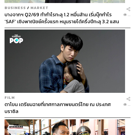
BUSINESS
/
MARKET
บางจากฯ Q2/69 ทำกำไรทะลุ 1.2 หมื่นล้าน เริ่มบุ๊กกำไร
...
‘SAF’ เชิงพาณิชย์ครั้งแรก หนุนรายได้ครึ่งปีทะลุ 3.2 แสน
ล้าน
FILM
ตาโขน เตรียมฉายที่เทศกาลภาพยนตร์ไทย ณ ประเทศ
...
บราซิล