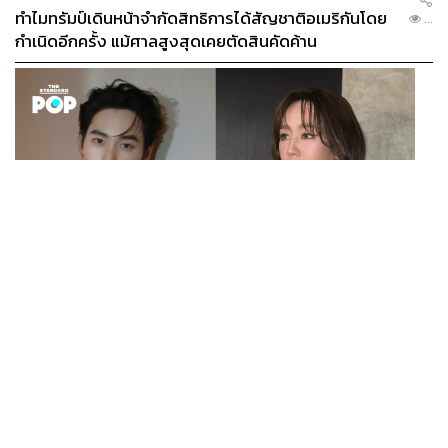
ทำไมทรัมป์เดินหน้าจำกัดสิทธิการได้สัญชาติอเมริกันโดย
...
กำเนิดอีกครั้ง แม้ศาลสูงสุดเคยตัดสินคัดค้าน
ENTERTAINMENT
เก้า นพเก้า และ พาย รินรดา เตรียมร่วมงานกันใน ‘รสกาล
...
Enchanted Taste In Time’