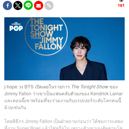
161
j-hope วง BTS เปิดเผยในรายการ
The Tonight Show
ของ
Jimmy Fallon ว่าเขาเป็นแฟนคลับตัวยงของ Kendrick Lamar
และตอนนี้เขาพร้อมที่จะร่วมงานกับแรปเปอร์ระดับโลกคนนี้
ด้วยเช่นกัน
โดยพิธีกร Jimmy Fallon เป็นฝ่ายถามก่อนว่า ได้ชมการแสดง
ที่งาน Super Bowl แล้วใช่หรือไม่ เพราะตัวเขาเองติดตามโซ