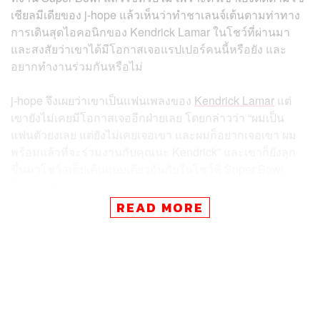
เชียลมีเดียของ j-hope แล้วเห็นว่าทำชาเลนจ์เต้นตามท่าทาง
การเดินสุดไอคอนิกของ Kendrick Lamar ในโชว์ที่ผ่านมา
และสงสัยว่าเขาได้มีโอกาสเจอแรปเปอร์คนนี้หรือยัง และ
อยากทำงานร่วมกันหรือไม่
j-hope จึงเผยว่าเขาเป็นแฟนเพลงของ
Kendrick Lamar
แต่
เขายังไม่เคยมีโอกาสเจออีกฝ่ายเลย โดยกล่าวว่า “ผมเป็น
แฟนตัวยงเลย แต่ยังไม่เคยเจอเขา และผมก็อยากเจอเขา ผม
พร้อมแล้วที่จะร่วมงานกับคุณนะ Kendrick” และเขาก็ยังลุก
ขึ้นมาโชว์สเต็ปเต้นแบบเดียวกันกับในโชว์ที่ Super Bowl
ด้วยเช่นกัน
READ MORE
นอกจากนี้ ในการมาร่วมรายการครั้งนี้ j-hope ยังแสดงโชว์
เพลงล่าสุด
Sweet Dreams
ร่วมกันกับศิลปิน R&B อย่าง
Miguel ซึ่งเพลงนี้ก็ถือเป็นผลงานโซโล่อย่างเป็นทางการของ
เขานับตั้งแต่ที่เขาออกจากกรมทหารเมื่อช่วงเดือนตุลาคมที่
ผ่านมา