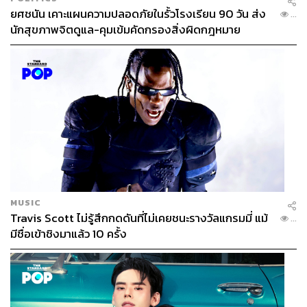
ยศชนัน เคาะแผนความปลอดภัยในรั้วโรงเรียน 90 วัน ส่ง
...
นักสุขภาพจิตดูแล-คุมเข้มคัดกรองสิ่งผิดกฎหมาย
MUSIC
Travis Scott ไม่รู้สึกกดดันที่ไม่เคยชนะรางวัลแกรมมี่ แม้
...
มีชื่อเข้าชิงมาแล้ว 10 ครั้ง