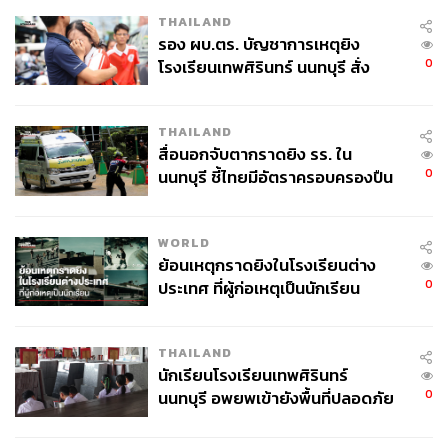
THAILAND
รอง ผบ.ตร. บัญชาการเหตุยิง
0
โรงเรียนเทพศิรินทร์ นนทบุรี สั่ง
ค้นหา 2 รอบยืนยันไร้คนติดค้าง พบ
ศพปู่-ย่าที่บ้านพักผู้ก่อเหตุ
THAILAND
สื่อนอกจับตากราดยิง รร. ใน
0
นนทบุรี ชี้ไทยมีอัตราครอบครองปืน
สูงในระดับต้นของภูมิภาค
WORLD
ย้อนเหตุกราดยิงในโรงเรียนต่าง
0
ประเทศ ที่ผู้ก่อเหตุเป็นนักเรียน
THAILAND
นักเรียนโรงเรียนเทพศิรินทร์
0
นนทบุรี อพยพเข้ายังพื้นที่ปลอดภัย
ชั่วคราว หลังเหตุใช้อาวุธปืนภายใน
โรงเรียนคลี่คลาย