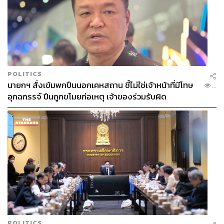
POLITICS
นายกฯ สั่งเข้มพกปืนนอกเคหสถาน ชี้ไม่ใช่เจ้าหน้าที่มีโทษ
...
อุกฉกรรจ์ ปืนถูกขโมยก่อเหตุ เจ้าของร่วมรับผิด
POLITICS