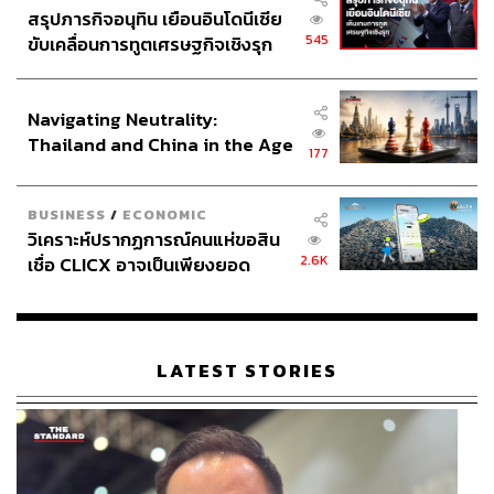
สรุปภารกิจอนุทิน เยือนอินโดนีเซีย
545
ขับเคลื่อนการทูตเศรษฐกิจเชิงรุก
ประกาศหุ้นส่วนยุทธศาสตร์ไทย –
อินโดนีเซีย
Navigating Neutrality:
Thailand and China in the Age
177
of a New Global Order
BUSINESS
/
ECONOMIC
วิเคราะห์ปรากฏการณ์คนแห่ขอสิน
2.6K
เชื่อ CLICX อาจเป็นเพียงยอด
ภูเขาน้ำแข็ง ของปัญหาหนี้ครัว
เรือนไทยที่ถูกซุกไว้
LATEST STORIES