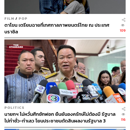
FILM
/
POP
ตาโขน เตรียมฉายที่เทศกาลภาพยนตร์ไทย ณ ประเทศ
109
บราซิล
POLITICS
นายกฯ ไม่หวั่นศึกซักฟอก ยืนยันองครักษ์ไม่ต้องมี รัฐบาล
116
ไม่ทำชั่ว-ทำเลว โยนประชาชนตัดสินผลงานรัฐบาล 3
เดือน