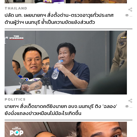
THAILAND
ปลัด มท. เผยนายกฯ สั่งตั้งด่าน-ตรวจอาวุธทั่วประเทศ
...
ด้านผู้ว่าฯ นนทบุรี ย้ำเป็นความขัดแย้งส่วนตัว
POLITICS
นายกฯ สั่งเด็ดขาดคดียิงนายก อบจ.นนทบุรี ติง ‘ฉลอง’
...
ยังนั่งแถลงข่าวเหมือนไม่มีอะไรเกิดขึ้น