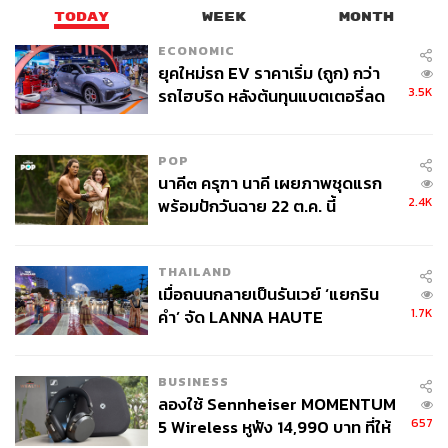
TODAY
WEEK
MONTH
ECONOMIC
ยุคใหม่รถ EV ราคาเริ่ม (ถูก) กว่า
3.5K
รถไฮบริด หลังต้นทุนแบตเตอรี่ลด
ลง - จีนแห่บุกตลาดเกิดใหม่
POP
นาคี๓ ครุฑา นาคี เผยภาพชุดแรก
2.4K
พร้อมปักวันฉาย 22 ต.ค. นี้
THAILAND
เมื่อถนนกลายเป็นรันเวย์ ‘แยกริน
1.7K
คำ’ จัด LANNA HAUTE
COUTURE กลางสายฝน
BUSINESS
ลองใช้ Sennheiser MOMENTUM
657
5 Wireless หูฟัง 14,990 บาท ที่ให้