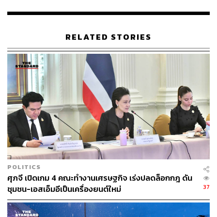
เยือนอยู่ทุกเมื่อ
TAGS:
ประยุทธ์ จันทร์โอชา
Russell Crowe
RELATED STORIES
กระทรวงวัฒนธรรม
อิทธิพล คุณปลื้ม
การท่องเที่ยว
Allan McKinnon
55
POLITICS
ABOUT THE AUTHOR
ศุภจี เปิดเกม 4 คณะทำงานเศรษฐกิจ เร่งปลดล็อกกฎ ดัน
37
THE STANDARD TEAM
ชุมชน-เอสเอ็มอีเป็นเครื่องยนต์ใหม่
กองบรรณาธิการ THE STANDARD