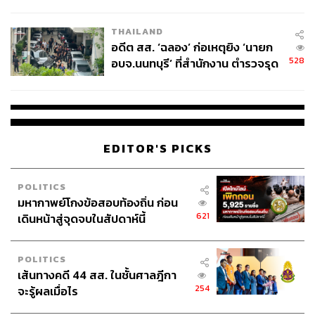
ผู้ใช้ถอดเปลี่ยนแบตเองได้ ก่อนกฎ
EU บังคับปีหน้า
THAILAND
อดีต สส. ‘ฉลอง’ ก่อเหตุยิง ‘นายก
528
อบจ.นนทบุรี’ ที่สำนักงาน ตำรวจรุด
ลงพื้นที่
EDITOR'S PICKS
POLITICS
มหากาพย์โกงข้อสอบท้องถิ่น ก่อน
621
เดินหน้าสู่จุดจบในสัปดาห์นี้
POLITICS
เส้นทางคดี 44 สส. ในชั้นศาลฎีกา
254
จะรู้ผลเมื่อไร