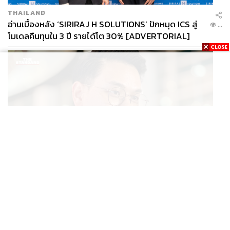
THAILAND
อ่านเบื้องหลัง ‘SIRIRAJ H SOLUTIONS’ ปักหมุด ICS สู่
...
โมเดลคืนทุนใน 3 ปี รายได้โต 30% [ADVERTORIAL]
POLITICS
ไชยชนก ย้ำรัฐบาลมีเสถียรภาพ-มั่นคง ไม่รู้กระแส 10
...
สส.กล้าธรรม ซบภูมิใจไทย ชี้ปรับ ครม. 1 ปีแค่กรอบประเมิน
โยนนายกฯ ตัดสินใจ