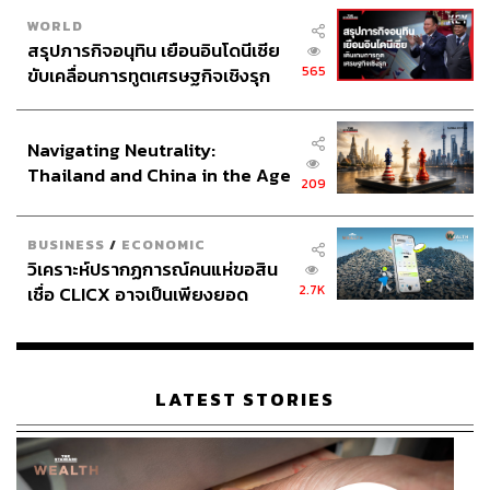
WORLD
สรุปภารกิจอนุทิน เยือนอินโดนีเซีย
565
ขับเคลื่อนการทูตเศรษฐกิจเชิงรุก
ประกาศหุ้นส่วนยุทธศาสตร์ไทย –
อินโดนีเซีย
Navigating Neutrality:
Thailand and China in the Age
209
of a New Global Order
BUSINESS
/
ECONOMIC
วิเคราะห์ปรากฏการณ์คนแห่ขอสิน
2.7K
เชื่อ CLICX อาจเป็นเพียงยอด
ภูเขาน้ำแข็ง ของปัญหาหนี้ครัว
เรือนไทยที่ถูกซุกไว้
LATEST STORIES