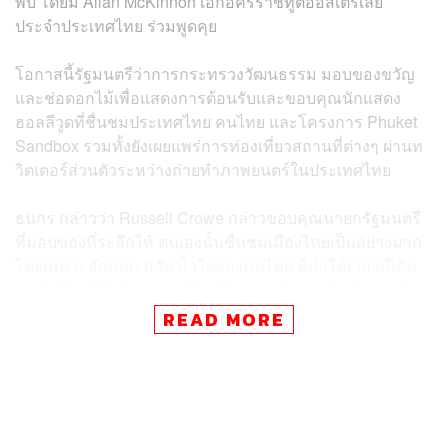
พบ โดยมี Allan McKinnon เอกอัครราชทูตออสเตรเลีย
ประจำประเทศไทย ร่วมพูดคุย
โอกาสนี้รัฐมนตรีว่าการกระทรวงวัฒนธรรม มอบของขวัญ
และช่อดอกไม้เพื่อแสดงการต้อนรับและขอบคุณนักแสดง
ฮอลลีวูดที่ชื่นชมประเทศไทย คนไทย และโครงการ Phuket
Sandbox รวมทั้งยังเผยแพร่การท่องเที่ยวสถานที่ต่างๆ ผ่านท
วิตเตอร์ส่วนตัวระหว่างถ่ายทำภาพยนตร์ในประเทศไทย
ธนกร กล่าวว่า Russell Crowe กล่าวขอบคุณนายกรัฐมนตรี
ที่มอบของที่ระลึกให้ ตนเองนั้นชื่นชมเมืองไทยเป็นอย่างมาก
โดยเฉพาะลักษณะนิสัย น้ำใจของคนไทย ที่ทำให้เวลาที่เดิน
ทางไปไหนรู้สึกดีอยู่เสมอ โดย Russell Crowe ยังเดินทางไป
เที่ยวสถานที่ต่างๆ รวมทั้งบางกระเจ้ารู้สึกประทับใจความ
READ MORE
สวยงามของธรรมชาติในประเทศไทย สำหรับอาหารไทยชื่น
ชอบ อาทิ แกงเผ็ด ข้าวซอย พะแนง
ทั้งนี้ Russell Crowe ยังชื่นชมกองถ่ายภาพยนตร์ไทยว่ามี
ฝีมือและมีคุณภาพ ระหว่างการพูดคุย Russell Crowe ยังได้