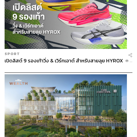
SPORT
เปิดลิสต์ 9 รองเท้าวิ่ง & เวิร์กเอาต์ สำหรับสายลุย HYROX
...