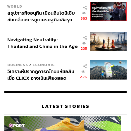
WORLD
สรุปภารกิจอนุทิน เยือนอินโดนีเซีย
563
ขับเคลื่อนการทูตเศรษฐกิจเชิงรุก
ประกาศหุ้นส่วนยุทธศาสตร์ไทย –
อินโดนีเซีย
Navigating Neutrality:
Thailand and China in the Age
205
of a New Global Order
BUSINESS
/
ECONOMIC
วิเคราะห์ปรากฏการณ์คนแห่ขอสิน
2.7K
เชื่อ CLICX อาจเป็นเพียงยอด
ภูเขาน้ำแข็ง ของปัญหาหนี้ครัว
เรือนไทยที่ถูกซุกไว้
LATEST STORIES