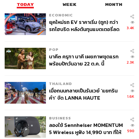
TODAY
WEEK
MONTH
ECONOMIC
ยุคใหม่รถ EV ราคาเริ่ม (ถูก) กว่า
3.4K
รถไฮบริด หลังต้นทุนแบตเตอรี่ลด
ลง - จีนแห่บุกตลาดเกิดใหม่
POP
นาคี๓ ครุฑา นาคี เผยภาพชุดแรก
2.3K
พร้อมปักวันฉาย 22 ต.ค. นี้
THAILAND
เมื่อถนนกลายเป็นรันเวย์ ‘แยกริน
1.6K
คำ’ จัด LANNA HAUTE
COUTURE กลางสายฝน
TAGS:
River City Bangkok
event
Warbie Yama
BUSINESS
อรุษ ตันตสิรินทร์
นิทรรศการ
ลองใช้ Sennheiser MOMENTUM
590
5 Wireless หูฟัง 14,990 บาท ที่ให้