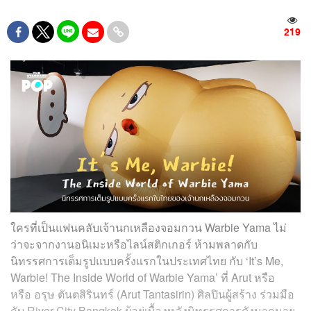
219
ใครที่เป็นแฟนคลับเจ้านกเหลืองจอมกวน Warbie Yama ไม่
ว่าจะจากงานอนิเมะหรือไลน์สติกเกอร์ ห้ามพลาดกับ
นิทรรศการเต็มรูปแบบครั้งแรกในประเทศไทย กับ ‘It’s Me,
Warbie! The Inside World of Warbie Yama’ ที่ Arut หรือ
หรือ อรุษ ตันตสิรินทร์ (Arut Tantasirin) ศิลปินผู้สร้าง ร่วมมือ
กับ River City Bangkok ผู้อยู่เบื้องหลังนิทรรศการดังมากมาย