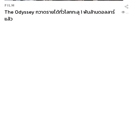
FILM
The Odyssey กวาดรายได้ทั่วโลกทะลุ 1 พันล้านดอลลาร์
...
แล้ว
News
Wealth
Pop
Podcast
Video
Now
Opinion
Careers
Events
Privacy
About
Contact
Policy
FOR
ADVERTISING
MEMBERSHIP