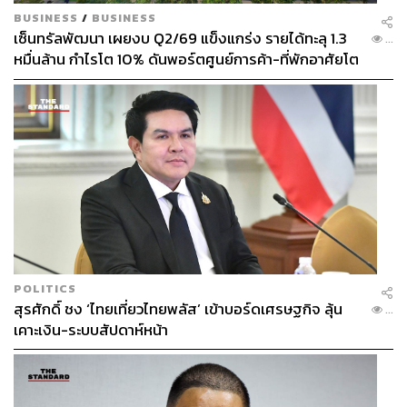
BUSINESS
/
BUSINESS
เซ็นทรัลพัฒนา เผยงบ Q2/69 แข็งแกร่ง รายได้ทะลุ 1.3
...
หมื่นล้าน กำไรโต 10% ดันพอร์ตศูนย์การค้า-ที่พักอาศัยโต
ยกแผง
POLITICS
สุรศักดิ์ ชง ‘ไทยเที่ยวไทยพลัส’ เข้าบอร์ดเศรษฐกิจ ลุ้น
...
เคาะเงิน-ระบบสัปดาห์หน้า