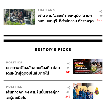
ผู้ใช้ถอดเปลี่ยนแบตเองได้ ก่อนกฎ
EU บังคับปีหน้า
THAILAND
อดีต สส. ‘ฉลอง’ ก่อเหตุยิง ‘นายก
500
อบจ.นนทบุรี’ ที่สำนักงาน ตำรวจรุด
ลงพื้นที่
219
ABOUT THE AUTHOR
EDITOR'S PICKS
พลอยจันทร์ สุขคง
Senior Content Creator ประจำกองไลฟ์สไตล์
สำนักข่าว THE STANDARD
POLITICS
มหากาพย์โกงข้อสอบท้องถิ่น ก่อน
615
เดินหน้าสู่จุดจบในสัปดาห์นี้
POLITICS
เส้นทางคดี 44 สส. ในชั้นศาลฎีกา
249
จะรู้ผลเมื่อไร