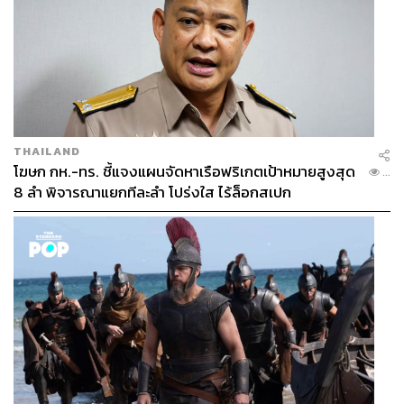
THAILAND
โฆษก กห.-ทร. ชี้แจงแผนจัดหาเรือฟริเกตเป้าหมายสูงสุด
...
8 ลำ พิจารณาแยกทีละลำ โปร่งใส ไร้ล็อกสเปก