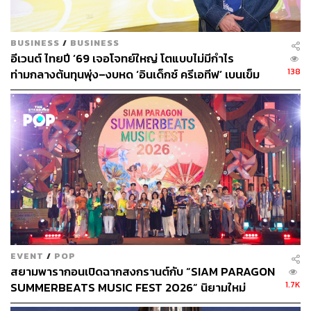
BUSINESS
/
BUSINESS
อีเวนต์ ไทยปี ’69 เจอโจทย์ใหญ่ โตแบบไม่มีกำไร
138
ท่ามกลางต้นทุนพุ่ง–งบหด ‘อินเด็กซ์ ครีเอทีฟ’ เบนเข็ม
ขยายตลาดต่างประเทศ
EVENT
/
POP
สยามพารากอนเปิดฉากสงกรานต์กับ “SIAM PARAGON
1.7K
SUMMERBEATS MUSIC FEST 2026” นิยามใหม่
เทศกาลที่ผสานแฟชั่นและดนตรีระดับโลก