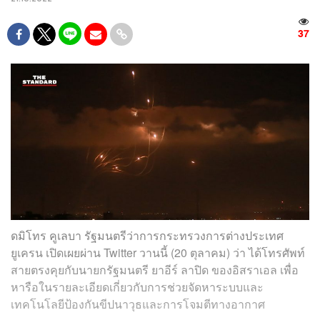
37
ดมิโทร คูเลบา รัฐมนตรีว่าการกระทรวงการต่างประเทศ
ยูเครน เปิดเผยผ่าน Twitter วานนี้ (20 ตุลาคม) ว่า ได้โทรศัพท์
สายตรงคุยกับนายกรัฐมนตรี ยาอีร์ ลาปิด ของอิสราเอล เพื่อ
หารือในรายละเอียดเกี่ยวกับการช่วยจัดหาระบบและ
เทคโนโลยีป้องกันขีปนาวุธและการโจมตีทางอากาศ