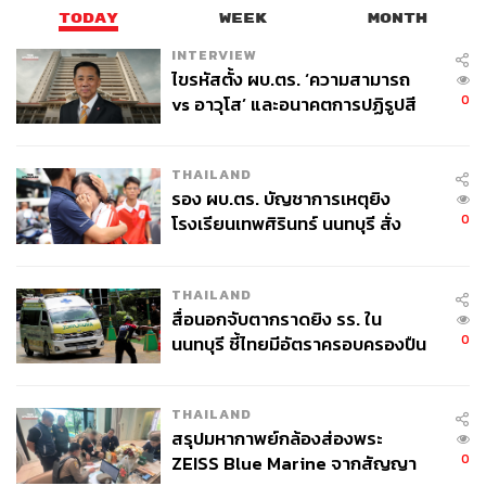
TODAY
WEEK
MONTH
INTERVIEW
ไขรหัสตั้ง ผบ.ตร. ‘ความสามารถ
0
vs อาวุโส’ และอนาคตการปฏิรูปสี
กากี กับ พล.ต.อ. เอก อังสนานนท์
THAILAND
รอง ผบ.ตร. บัญชาการเหตุยิง
0
โรงเรียนเทพศิรินทร์ นนทบุรี สั่ง
ค้นหา 2 รอบยืนยันไร้คนติดค้าง พบ
ศพปู่-ย่าที่บ้านพักผู้ก่อเหตุ
THAILAND
สื่อนอกจับตากราดยิง รร. ใน
0
นนทบุรี ชี้ไทยมีอัตราครอบครองปืน
สูงในระดับต้นของภูมิภาค
THAILAND
สรุปมหากาพย์กล้องส่องพระ
0
ZEISS Blue Marine จากสัญญา