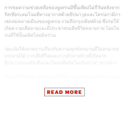
การขอความช่วยเหลือของยูเครนมีขึ้นเพียงไม่กี่วันหลังจาก
รัสเซียระดมโจมตีทางอากาศด้วยขีปนาวุธและโดรนกามิกา
เซถล่มหลายเมืองของยูเครน รวมถึงกรุงเคียฟด้วย ซึ่งก่อให้
เกิดความเสียหายและมีประชาชนเสียชีวิตหลายราย โดยโด
รนที่ใช้นั้นผลิตโดยอิหร่าน
“ผมแจ้งให้เขาทราบเกี่ยวกับความทุกข์ทรมานที่ไม่สามารถ
บรรยายได้ การเสียชีวิตและการทำลายล้างที่เกิดจาก
ขีปนาวุธของรัสเซียและโดรนที่ผลิตโดยอิหร่าน” เขากล่าว
ขณะที่ทำเนียบนายกรัฐมนตรีอิสราเอลออกแถลงการณ์ภาย
หลังการหารือระบุว่า ลาปิดได้แสดง ‘ความกังวลอย่างยิ่ง’
เกี่ยวกับความสัมพันธ์ทางทหารระหว่างรัสเซียและอิหร่านที่
READ MORE
เป็นศัตรูคู่อริ
ทั้งนี้ ช่วงสัปดาห์ที่ผ่านมารัฐบาลยูเครนยังกล่าวหารัสเซียว่า
ใช้โดรนที่ผลิตในอิหร่าน 4 ลำ เพื่อระเบิดกรุงเคียฟ ขณะที่
ยูเครนอ้างว่าระบบป้องกันทางอากาศของตนได้ยิงโดรนของ