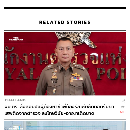
ABOUT THE AUTHOR
วิโรจน์ เลิศจิตต์ธรรม
RELATED STORIES
Senior Content Creator กองข่าวต่างประเทศ
THE STANDARD
THAILAND
ผบ.ตร. สั่งสอบปมผู้ต้องหาฆ่าพี่น้องรัสเซียซัดทอดรับยา
610
เสพติดจากตำรวจ ลงโทษวินัย-อาญาเด็ดขาด