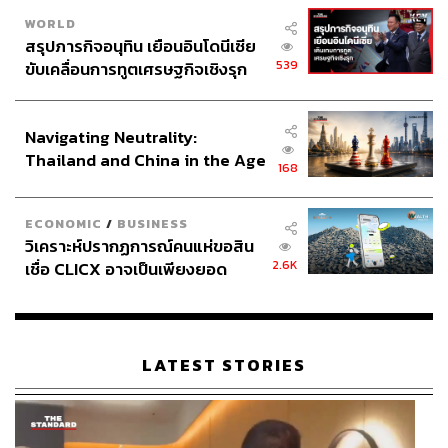
WORLD
สรุปภารกิจอนุทิน เยือนอินโดนีเซีย
539
ขับเคลื่อนการทูตเศรษฐกิจเชิงรุก
ประกาศหุ้นส่วนยุทธศาสตร์ไทย –
อินโดนีเซีย
Navigating Neutrality:
Thailand and China in the Age
168
of a New Global Order
ECONOMIC
/
BUSINESS
วิเคราะห์ปรากฏการณ์คนแห่ขอสิน
2.6K
เชื่อ CLICX อาจเป็นเพียงยอด
ภูเขาน้ำแข็ง ของปัญหาหนี้ครัว
เรือนไทยที่ถูกซุกไว้
LATEST STORIES