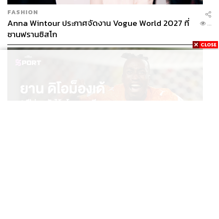
FASHION
Anna Wintour ประกาศจัดงาน Vogue World 2027 ที่
...
ซานฟรานซิสโก
SPORT
ยาน ดิโอม็องเด้ 2 ปีก่อนยังไร้สโมสรอาชีพ สู่นักเตะค่าตัว
...
125 ล้านยูโร กับคำสัญญาถึงน้องสาวผู้ล่วงลับ