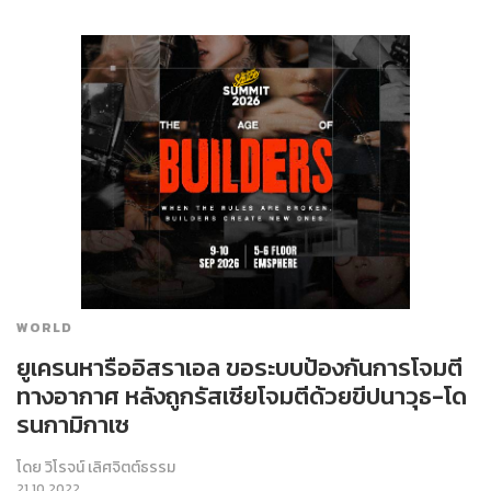
WORLD
ยูเครนหารืออิสราเอล ขอระบบป้องกันการโจมตี
ทางอากาศ หลังถูกรัสเซียโจมตีด้วยขีปนาวุธ-โด
รนกามิกาเซ
โดย
วิโรจน์ เลิศจิตต์ธรรม
21.10.2022