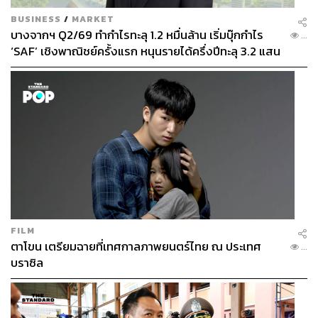
BUSINESS
/
MARKET
บางจากฯ Q2/69 ทำกำไรทะลุ 1.2 หมื่นล้าน เริ่มบุ๊กกำไร
...
‘SAF’ เชิงพาณิชย์ครั้งแรก หนุนรายได้ครึ่งปีทะลุ 3.2 แสน
ล้าน
FILM
ตาโขน เตรียมฉายที่เทศกาลภาพยนตร์ไทย ณ ประเทศ
...
บราซิล