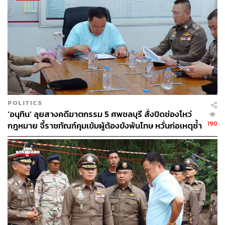
POLITICS
‘อนุทิน’ ลุยสางคดีฆาตกรรม 5 ศพชลบุรี สั่งปิดช่องโหว่
190
กฎหมาย จี้ราชทัณฑ์คุมเข้มผู้ต้องขังพ้นโทษ หวั่นก่อเหตุซ้ำ
รอย