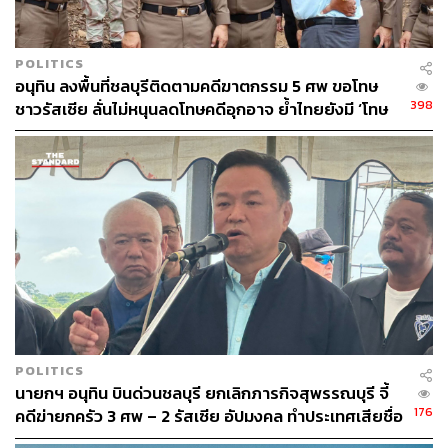
POLITICS
อนุทิน ลงพื้นที่ชลบุรีติดตามคดีฆาตกรรม 5 ศพ ขอโทษ
398
ชาวรัสเซีย ลั่นไม่หนุนลดโทษคดีอุกอาจ ย้ำไทยยังมี ‘โทษ
ประหาร’
POLITICS
นายกฯ อนุทิน บินด่วนชลบุรี ยกเลิกภารกิจสุพรรณบุรี จี้
176
คดีฆ่ายกครัว 3 ศพ – 2 รัสเซีย อัปมงคล ทำประเทศเสียชื่อ
เสียง