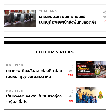
ผลิต 8.3 ล้าน สู่ข้อพิพาท ‘มา
เวลล์ฯ’ ฟ้อง ‘โทน บางแค’ ผิดนัด
THAILAND
จ่ายหนี้-แอบระบุแบรนด์
นักเรียนโรงเรียนเทพศิรินทร์
0
นนทบุรี อพยพเข้ายังพื้นที่ปลอดภัย
ชั่วคราว หลังเหตุใช้อาวุธปืนภายใน
โรงเรียนคลี่คลาย
EDITOR'S PICKS
POLITICS
มหากาพย์โกงข้อสอบท้องถิ่น ก่อน
559
เดินหน้าสู่จุดจบในสัปดาห์นี้
POLITICS
เส้นทางคดี 44 สส. ในชั้นศาลฎีกา
196
จะรู้ผลเมื่อไร