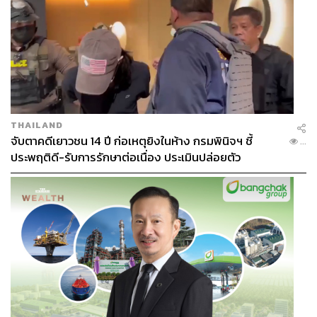
THAILAND
จับตาคดีเยาวชน 14 ปี ก่อเหตุยิงในห้าง กรมพินิจฯ ชี้
...
ประพฤติดี-รับการรักษาต่อเนื่อง ประเมินปล่อยตัว