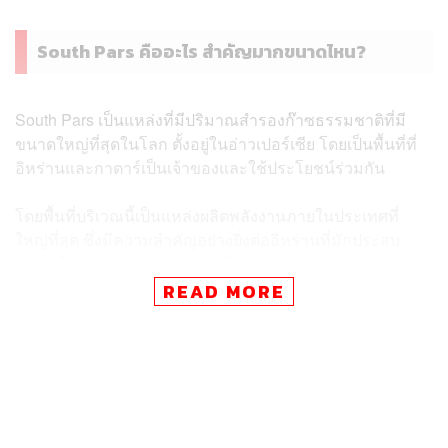
South Pars คืออะไร สำคัญมากขนาดไหน?
South Pars เป็นแหล่งที่มีปริมาณสำรองก๊าซธรรมชาติที่มี
ขนาดใหญ่ที่สุดในโลก ตั้งอยู่ในอ่าวเปอร์เซีย โดยเป็นพื้นที่ที่
อิหร่านและกาตาร์เป็นเจ้าของและใช้ประโยชน์ร่วมกัน
โดยพื้นที่บริเวณนี้เป็นแหล่งผลิตพลังงานภายในประเทศที่
ใหญ่ที่สุด ซึ่งมีความสำคัญอย่างยิ่งต่ออิหร่านที่มักประสบ
ปัญหาในการผลิตกระแสไฟฟ้าให้เพียงพอต่อความต้องการ
READ MORE
ด้วยความที่เป็นแหล่งก๊าซขนาดใหญ่ ทันทีที่มีข่าวการโจมตี
ราคาน้ำมันและก๊าซในตลาดโลกก็พุ่งสูงขึ้นอย่างรวดเร็ว ส่ง
ผลให้ราคาน้ำมันพุ่งแตะระดับ 110 ดอลลาร์ต่อบาร์เรล
เนื่องจากความกังวลว่า อุปทานพลังงานโลกจะหยุดชะงัก
การมีผลประโยชน์ร่วมกันในแหล่งก๊าซนี้ ทำให้ South Pars