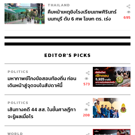
THAILAND
คืบหน้าเหตุยิงโรงเรียนเทพศิรินทร์
695
นนทบุรี ดับ 6 ศพ โฆษก ตร. เร่ง
สอบปมขโมยปืนปู่ก่อเหตุ
EDITOR'S PICKS
POLITICS
มหากาพย์โกงข้อสอบท้องถิ่น ก่อน
573
เดินหน้าสู่จุดจบในสัปดาห์นี้
POLITICS
เส้นทางคดี 44 สส. ในชั้นศาลฎีกา
208
จะรู้ผลเมื่อไร
WORLD