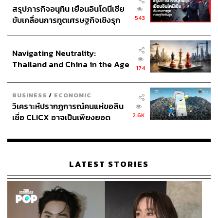
สรุปภารกิจอนุทิน เยือนอินโดนีเซีย
543
ขับเคลื่อนการทูตเศรษฐกิจเชิงรุก
ประกาศหุ้นส่วนยุทธศาสตร์ไทย –
อินโดนีเซีย
Navigating Neutrality:
Thailand and China in the Age
174
of a New Global Order
BUSINESS
/
ECONOMIC
วิเคราะห์ปรากฏการณ์คนแห่ขอสิน
2.6K
เชื่อ CLICX อาจเป็นเพียงยอด
ภูเขาน้ำแข็ง ของปัญหาหนี้ครัว
เรือนไทยที่ถูกซุกไว้
LATEST STORIES