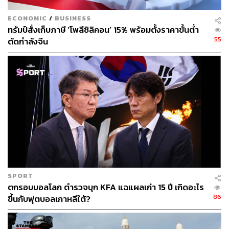
หากเกิดเหตุการณ์เช่นนั้นอีก ทรัมป์ระบุว่า สหรัฐฯ “ไม่ว่าจะมี
ECONOMIC
/
BUSINESS
ทรัมป์สั่งเก็บภาษี ‘โพลีซิลิคอน’ 15% พร้อมตั้งราคาขั้นต่ำ
หรือไม่มีความช่วยเหลือหรือความยินยอมจากอิสราเอล
55
ตัดกำลังจีน
ก็ตาม จะดำเนินการโจมตีแหล่งก๊าซ South Pars ทั้งหมดด้วย
อานุภาพและความรุนแรงที่อิหร่านไม่เคยพบเห็นหรือประสบ
มาก่อนในชีวิต”
ขณะที่ มาซูด เปเซชเคียน ประธานาธิบดีอิหร่าน เตือนถึง
‘ผลลัพธ์ที่ไม่อาจควบคุมได้’ หากสงครามถูกยกระดับมากยิ่ง
ขึ้นไปอีกจากการโจมตีโครงสร้างทางพลังงาน โดยอิหร่านยัง
ได้ตอบโต้ด้วยการโจมตีเทลอาวีฟและบางพื้นที่ในเขตเวสต์
แบงก์อีกด้วย ส่งผลให้มีผู้เสียชีวิตอย่างน้อย 4 คนจากเหตุ
โจมตีโต้กลับในครั้งนี้
SPORT
แฟ้มภาพ:
Morteza Nikoubazl / NurPhoto via Getty Images
ตกรอบบอลโลก ตำรวจบุก KFA แฉแผลเก่า 15 ปี เกิดอะไร
86
ขึ้นกับฟุตบอลเกาหลีใต้?
อ้างอิง:
https://www.aljazeera.com/news/liveblog/2026/3/19/i
ran-war-live-qatar-saudi-energy-sites-attacked-riyadh