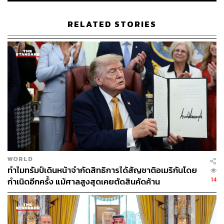
กาตาร์ ถือเป็น ‘เป้าหมายโดยตรงและชอบธรรม’ ที่จะถูก
โจมตีโต้กลับ การกระทำนี้ถูกมองว่าเป็นการเหวี่ยงลูกตุ้ม
RELATED STORIES
ความขัดแย้งไปสู่ ‘สงครามเศรษฐกิจและพลังงานแบบเต็มรูป
แบบ’
ผู้เชี่ยวชาญประเมินว่า หากเกิดความเสียหายต่อตัว
โครงสร้างการผลิตอย่างรุนแรง จะส่งผลกระทบร้ายแรง
ยาวนานหลายปี และไม่สามารถฟื้นฟูได้ทันที เมื่อสงครามจบ
ลง ซึ่งแตกต่างจากการที่แค่การขนส่งหยุดชะงักชั่วคราว
ปฏิกิริยาตอบโต้จากประเทศต่างๆ
WORLD
ทำไมทรัมป์เดินหน้าจำกัดสิทธิการได้สัญชาติอเมริกันโดย
รัฐบาลกาตาร์มีคำสั่งให้ผู้ช่วยทูตด้านความมั่นคงและทหาร
14
กำเนิดอีกครั้ง แม้ศาลสูงสุดเคยตัดสินคัดค้าน
ของอิหร่านเดินทางออกนอกประเทศทันที หลังจากขีปนาวุธ
ของอิหร่านสร้างความเสียหายอย่างหนักต่อโรงก๊าซ
ธรรมชาติหลักในนิคมอุตสาหกรรม Ras Laffan ผู้ส่งออก