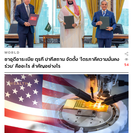
LNG รายใหญ่ของโลก
ขณะที่ UAE ได้สั่งปิดสถานีก๊าซ Habshan ในกรุงอาบูดาบี
หลังถูกอิหร่านโจมตี ด้านซาอุดีอาระเบียระบุว่าโรงกลั่น
น้ำมัน 2 แห่งของตนถูกโจมตีเช่นกัน โดยทางการซาอุฯ
แถลงอย่างดุดันว่า “ความเชื่อใจเพียงน้อยนิดที่เหลืออยู่ใน
อิหร่านได้ถูกทำลายลงอย่างสิ้นเชิงแล้ว”
WORLD
ทางด้าน โดนัลด์ ทรัมป์ ประธานาธิบดีสหรัฐฯ ออกมาวิพากษ์
ซาอุดีอาระเบีย ตุรกี ปากีสถาน จัดตั้ง ‘ไตรภาคีความมั่นคง
วิจารณ์การโจมตีของอิสราเอลต่อแหล่งก๊าซ South Pars
54
ร่วม’ คืออะไร สำคัญอย่างไร
ของอิหร่าน ซึ่งเป็นต้นเหตุให้เตหะรานเปิดฉากตอบโต้ใส่
โครงสร้างพื้นฐานพลังงานทั่วอ่าวเปอร์เซีย พร้อมระบุว่า
สหรัฐฯ ไม่รู้เรื่องเกี่ยวกับการโจมตีครั้งนี้ และประเทศกาตาร์
ก็ไม่ได้มีส่วนเกี่ยวข้องในรูปแบบใดๆ ทั้งสิ้น
ทรัมป์ยังได้ส่งสัญญาณเตือนถึงอิหร่าน โดยระบุว่า อิสราเอล
จะไม่โจมตีแหล่งก๊าซ South Pars ที่มีความสำคัญและมีค่า
มหาศาลแห่งนี้อีกต่อไป “ยกเว้นแต่ว่าอิหร่านจะตัดสินใจอย่าง
โง่เขลาด้วยการโจมตีผู้บริสุทธิ์อย่าง กาตาร์ อีกครั้ง”