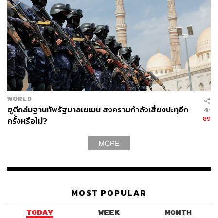
-says-trust-gone
https://www.theguardian.com/world/2026/mar/18/iran
-gulf-energy-facilities-israel-south-pars-gas-field-sau
di-arabia-uae-qatar
https://www.theguardian.com/world/2026/mar/18/mid
dle-east-war-why-attacks-gasfield-south-pars-are-a-
major-escalation
https://understandingwar.org/map/israeli-strikes-on-ir
WORLD
anian-facilities-at-south-pars-gas-field-march-18-202
ฮูตีถล่มฐานทัพรัฐบาลเยเมน สงครามกำลังเสี่ยงปะทุอีก
6/
89
ครั้งหรือไม่?
TAGS:
United Arab Emirates
ก๊าซธรรมชาติ
อ่าวเปอร์เซีย
MORE
น้ำมัน
Donald Trump
Masoud Pezeshkian
Qatar
Oil Shock
USA
Energy Shock
Saudi Arabia
Iran
Israel
War
MOST POPULAR
TODAY
WEEK
MONTH