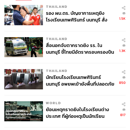
THAILAND
รอง ผบ.ตร. บัญชาการเหตุยิง
1.5K
โรงเรียนเทพศิรินทร์ นนทบุรี สั่ง
377
ค้นหา 2 รอบยืนยันไร้คนติดค้าง พบ
ศพปู่-ย่าที่บ้านพักผู้ก่อเหตุ
THAILAND
สื่อนอกจับตากราดยิง รร. ใน
ABOUT THE AUTHOR
1.3K
นนทบุรี ชี้ไทยมีอัตราครอบครองปืน
ณรงค์กร มโนจันทร์เพ็ญ
สูงในระดับต้นของภูมิภาค
Content Creator กองบรรณาธิการข่าว THE
STANDARD
THAILAND
นักเรียนโรงเรียนเทพศิรินทร์
850
นนทบุรี อพยพเข้ายังพื้นที่ปลอดภัย
ชั่วคราว หลังเหตุใช้อาวุธปืนภายใน
โรงเรียนคลี่คลาย
WORLD
ย้อนเหตุกราดยิงในโรงเรียนต่าง
817
ประเทศ ที่ผู้ก่อเหตุเป็นนักเรียน