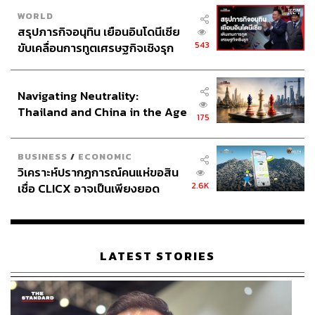
WORLD
สรุปภารกิจอนุทิน เยือนอินโดนีเซีย
543
ขับเคลื่อนการทูตเศรษฐกิจเชิงรุก
ประกาศหุ้นส่วนยุทธศาสตร์ไทย –
อินโดนีเซีย
Navigating Neutrality:
Thailand and China in the Age
175
of a New Global Order
BUSINESS
/
ECONOMIC
วิเคราะห์ปรากฏการณ์คนแห่ขอสิน
2.6K
เชื่อ CLICX อาจเป็นเพียงยอด
ภูเขาน้ำแข็ง ของปัญหาหนี้ครัว
เรือนไทยที่ถูกซุกไว้
LATEST STORIES