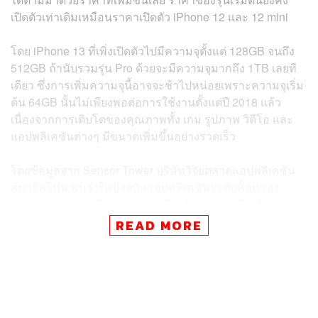
เปิดตัวเท่าเดิมเหมือนราคาเปิดตัว iPhone 12 และ 12 mini
โดย iPhone 13 ที่เพิ่งเปิดตัวไปมีความจุตั้งแต่ 128GB จนถึง
512GB ถ้านับรวมรุ่น Pro ด้วยจะมีความจุมากถึง 1TB เลยที
เดียว ซึ่งการเพิ่มความจุนี้อาจจะช้าไปหน่อยเพราะความจุเริ่ม
ต้น 64GB นั้นไม่เพียงพอต่อการใช้งานตั้งแต่ปี 2018 แล้ว
เนื่องจากการเติบโตของคุณภาพทั้ง เกม รูปภาพ วิดีโอ และ
แอปพลิเคชันต่างๆ มีขนาดเพิ่มขึ้นอย่างรวดเร็ว
โดยข้อมูลจาก Sensor Tower บริษัทวิจัยตลาดแอปพลิเคชัน
สมาร์ทโฟน พบว่าในปัจจุบันแอปพลิเคชันระดับท็อปของ
iPhone ส่วนใหญ่มีขนาดที่ใหญ่ขึ้นเกือบ 4 เท่าเมื่อเทียบกับ 5
ปีก่อน และการเพิ่มขึ้นของขนาดแอปพลิเคชันเหล่านี้ จะเพิ่ม
READ MORE
ขึ้นต่อไปเรื่อยๆ อย่างก้าวกระโดดในอนาคต
นอกจากขนาดของแอปพลิเคชันที่เพิ่มขึ้นแล้ว ซอฟต์แวร์และ
แอปพลิเคชันเริ่มต้นของ iPhone มีความจุโดยประมาณ 11-
14GB ซึ่งหากใช้ iPhone ที่มีความจุเพียง 64GB เท่ากับว่า