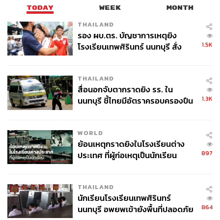
TODAY
WEEK
MONTH
THAILAND
รอง ผบ.ตร. บัญชาการเหตุยิง
1.5K
โรงเรียนเทพศิรินทร์ นนทบุรี สั่ง
ค้นหา 2 รอบยืนยันไร้คนติดค้าง พบ
ศพปู่-ย่าที่บ้านพักผู้ก่อเหตุ
THAILAND
สื่อนอกจับตากราดยิง รร. ใน
1.3K
นนทบุรี ชี้ไทยมีอัตราครอบครองปืน
สูงในระดับต้นของภูมิภาค
WORLD
ย้อนเหตุกราดยิงในโรงเรียนต่าง
897
ประเทศ ที่ผู้ก่อเหตุเป็นนักเรียน
THAILAND
นักเรียนโรงเรียนเทพศิรินทร์
864
นนทบุรี อพยพเข้ายังพื้นที่ปลอดภัย