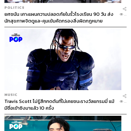
POLITICS
ยศชนัน เคาะแผนความปลอดภัยในรั้วโรงเรียน 90 วัน ส่ง
...
นักสุขภาพจิตดูแล-คุมเข้มคัดกรองสิ่งผิดกฎหมาย
MUSIC
Travis Scott ไม่รู้สึกกดดันที่ไม่เคยชนะรางวัลแกรมมี่ แม้
...
มีชื่อเข้าชิงมาแล้ว 10 ครั้ง