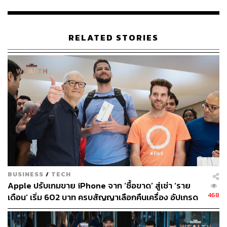
ทั้งนี้
The Verge
รายงานว่า Apple ตั้งค่าเริ่มต้นของคุณภาพ
วิดีโอไว้ที่ 1080p บน iPhone รุ่นก่อนๆ หลายปี ซึ่งในทาง
เทคนิคแล้วสามารถถ่ายแบบ 4K ได้ตั้งแต่ iPhone 6s แล้ว
RELATED STORIES
โดยสันนิษฐานว่าการจำกัดไม่ให้ถ่ายก็เพื่อหลีกเลี่ยงการร้อง
เรียนเกี่ยวกับพื้นที่เก็บข้อมูลไม่เพียงพอ
นอกจากการเพิ่มความจุเริ่มต้นมาให้ในราคาเท่าเดิม เพื่อแก้
ปัญหาความจุต่างๆ เหล่านี้แล้ว ยังให้ความจุของ iCloud มา
เล็กน้อยจำนวน 5GB ซึ่งเป็นสิ่งที่จำเป็นต่อการสำรองข้อมูล
iPhone มาให้อีกด้วย โดยการแก้ปัญหาด้านความจุเหล่านี้
Apple หวังว่าจะช่วยลดเสียงวิจารณ์ด้านความจุลง ทั้งยัง
พยายามแถม iCloud ที่พยายามเปิดตัวมาแล้วกว่า 10 ปี เพื่อ
หวังว่าจะหาพื้นที่ในการแข่งขันให้ได้
BUSINESS
/
TECH
ข่าวที่เกี่ยวข้อง:
Apple ปรับเกมขาย iPhone จาก ‘ซื้อขาด’ สู่เช่า ‘ราย
Apple เปิดตัว iPhone 13 อัดความจุสูงสุด 1TB ในโมเด
468
เดือน’ เริ่ม 602 บาท ครบสัญญาเลือกคืนเครื่อง อัปเกรด
ล Pro เคาะราคาขายไทยเริ่ม 38,900 บาท ด้าน AirPod
หรือจ่ายเพิ่มเพื่อเก็บไว้
s Pro ใหม่ยังไร้วี่แวว
‘iPhone 13 Pro’ ความจุ 1TB สีใหม่ Sierra Blue จอให