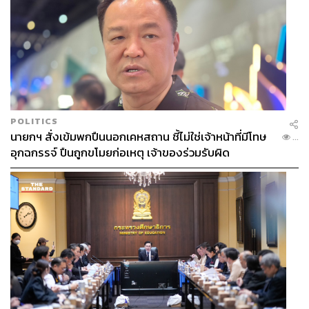
POLITICS
นายกฯ สั่งเข้มพกปืนนอกเคหสถาน ชี้ไม่ใช่เจ้าหน้าที่มีโทษ
...
อุกฉกรรจ์ ปืนถูกขโมยก่อเหตุ เจ้าของร่วมรับผิด