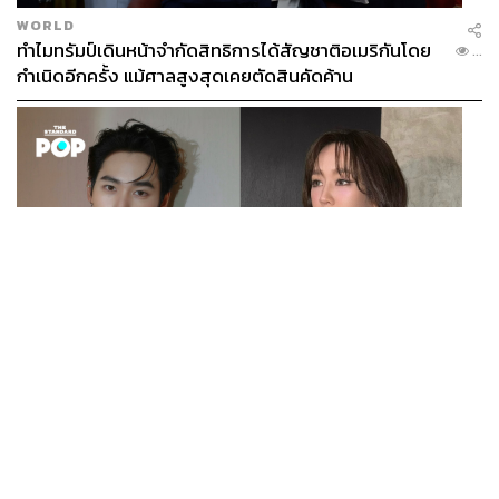
WORLD
ทำไมทรัมป์เดินหน้าจำกัดสิทธิการได้สัญชาติอเมริกันโดย
...
กำเนิดอีกครั้ง แม้ศาลสูงสุดเคยตัดสินคัดค้าน
ENTERTAINMENT
เก้า นพเก้า และ พาย รินรดา เตรียมร่วมงานกันใน ‘รสกาล
...
Enchanted Taste In Time’