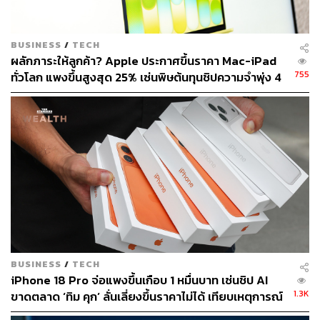
สามารถติดตาม THE STANDARD WEALTH
ผ่านแอปพลิเคชันต่างๆ ที่คุณสะดวกหรือใช้งานอยู่แล้วได้เลย
BUSINESS
/
TECH
ผลักภาระให้ลูกค้า? Apple ประกาศขึ้นราคา Mac-iPad
755
ทั่วโลก แพงขึ้นสูงสุด 25% เซ่นพิษต้นทุนชิปความจำพุ่ง 4
เท่า
TAGS:
iPhone 13
iPhone 13 Mini
iPhone
Apple Events
สมาร์ทโฟน
105
BUSINESS
/
TECH
iPhone 18 Pro จ่อแพงขึ้นเกือบ 1 หมื่นบาท เซ่นชิป AI
1.3K
ขาดตลาด ‘ทิม คุก’ ลั่นเลี่ยงขึ้นราคาไม่ได้ เทียบเหตุการณ์
ABOUT THE AUTHOR
ที่เกิดครั้งเดียวในรอบร้อยปี