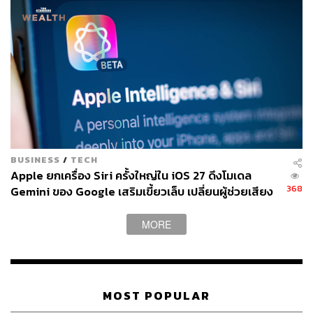
แท่ง แซ่ลิ้ม
Junior Content Creator ประจำกอง
บรรณาธิการข่าว THE STANDARD
WEALTH
BUSINESS
/
TECH
Apple ยกเครื่อง Siri ครั้งใหญ่ใน iOS 27 ดึงโมเดล
368
Gemini ของ Google เสริมเขี้ยวเล็บ เปลี่ยนผู้ช่วยเสียง
ให้เป็น AI สนทนาได้ ท้าชน ChatGPT
MORE
MOST POPULAR