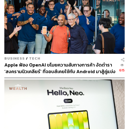
ญ่ขึ้นต้อง Apple Watch Series 7 และ New iPad mini
สรุปงานเปิดตัว Apple มีอะไรใหม่บ้าง
อ้างอิง:
https://www.theverge.com/22675300/apple-64gb-iph
one-13-128gb-standard-storage-space-photos-video
s-apps
BUSINESS
/
TECH
Apple ฟ้อง OpenAI ขโมยความลับทางการค้า งัดตำรา
615
‘สงครามนิวเคลียร์’ ที่จอบส์เคยใช้กับ Android มาสู้คู่แข่ง
ที่หมายจะแทนที่ iPhone
ช่องทางติดตาม
THE STANDARD WEALTH
Twitter:
twitter.com/standard_wealth
Instagram:
instagram.com/thestandardwealth
Official Line:
https://lin.ee/xfPbXUP