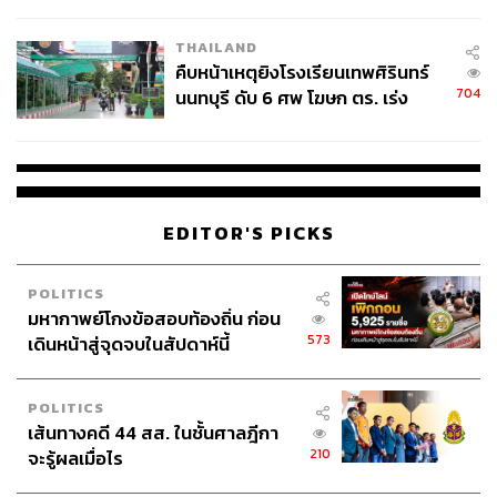
ชั่วคราว หลังเหตุใช้อาวุธปืนภายใน
โรงเรียนคลี่คลาย
THAILAND
คืบหน้าเหตุยิงโรงเรียนเทพศิรินทร์
704
นนทบุรี ดับ 6 ศพ โฆษก ตร. เร่ง
สอบปมขโมยปืนปู่ก่อเหตุ
EDITOR'S PICKS
POLITICS
มหากาพย์โกงข้อสอบท้องถิ่น ก่อน
573
เดินหน้าสู่จุดจบในสัปดาห์นี้
POLITICS
เส้นทางคดี 44 สส. ในชั้นศาลฎีกา
210
จะรู้ผลเมื่อไร