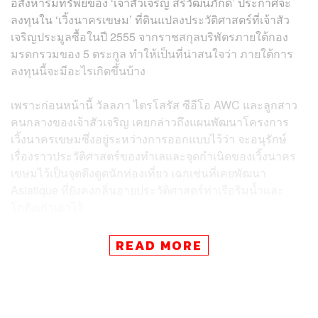
อสังหาริมทรัพย์ของ ‘เจ้าสัวเจริญ สิริวัฒนภักดี’ ประกาศจะ
ลงทุนใน ‘เวิ้งนาครเขษม’ ที่ดินแปลงประวัติศาสตร์ที่เจ้าสัว
เจริญประมูลซื้อในปี 2555 จากราชสกุลบริพัตรภายใต้กอง
มรดกรวมของ 5 ตระกูล ทำให้เป็นที่น่าสนใจว่า ภายใต้การ
ลงทุนนี้จะมีอะไรเกิดขึ้นบ้าง
เพราะก่อนหน้านี้ วัลลภา ไตรโสรัส ซีอีโอ AWC และลูกสาว
คนกลางของเจ้าสัวเจริญ เคยกล่าวถึงแผนพัฒนาโครงการ
เวิ้งนาครเขษมซึ่งอยู่ระหว่างการออกแบบไว้ว่า จะอนุรักษ์
เรื่องราวประวัติศาสตร์ของทำเลและจุดกำเนิดของเวิ้งนาคร
เขษมไว้เป็นจุดดึงดูดนักท่องเที่ยว เฉกเช่นที่เคยพัฒนา
Asiatique ที่ยังคงกลิ่นอายประวัติศาสตร์ท่าเรือริมน้ำและ
โกดังเก่าเอาไว้
ตามแผนมีการระบุว่า นอกจากเม็ดเงิน 8,265 ล้านบาท ที่
READ MORE
AWC ใช้ซื้อที่ดินจาก บริษัท ทีซีซี เวิ้งนาครเขษม จำกัด ผู้ถือ
กรรมสิทธิ์ที่ดิน ซึ่งเป็นบริษัทในเครือ TCC ของเจ้าสัวเจริญ
แล้ว เม็ดเงินอีกกว่า 8,247.8 ล้านบาท เพื่อพัฒนาโครงการ
มิกซ์ยูสบนที่ดินแปลงดังกล่าว โดยมีพื้นที่ก่อสร้างรวม