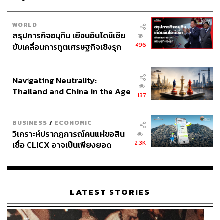
WORLD
สรุปภารกิจอนุทิน เยือนอินโดนีเซีย
496
ขับเคลื่อนการทูตเศรษฐกิจเชิงรุก
ประกาศหุ้นส่วนยุทธศาสตร์ไทย –
อินโดนีเซีย
Navigating Neutrality:
Thailand and China in the Age
137
of a New Global Order
BUSINESS
/
ECONOMIC
วิเคราะห์ปรากฏการณ์คนแห่ขอสิน
2.3K
เชื่อ CLICX อาจเป็นเพียงยอด
ภูเขาน้ำแข็ง ของปัญหาหนี้ครัว
เรือนไทยที่ถูกซุกไว้
LATEST STORIES