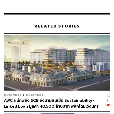
ประวัติศาสตร์อย่างเวิ้งนาครเขษม โดยมีห้องพักกว่า 332
ห้อง และมีกำหนดการจะเปิดบริการในปี 2569 นอกจากนี้ยังมี
โรงแรมแนวไลฟ์สไตล์-บูติก ซึ่งมีจำนวนห้องพักทั้งหมด 63
ห้อง โดยโรงแรมดัดแปลงมาจากอาคารพาณิชย์แบบดั้งเดิม
RELATED STORIES
ขนาด 4 ชั้น แต่ยังไม่ได้รับการเปิดเผยว่าจะเปิดช่วงไหน
ตามข้อมูลจาก IHG Hotels & Resorts ระบุด้วยว่า ภายใต้
โครงการเวิ้งนาครเขษมจะมีร้านค้าปลีกใต้ดินที่ใหญ่ที่สุดใน
กรุงเทพฯ สถานที่ท่องเที่ยวทางประวัติศาสตร์และวัฒนธรรม
แห่งใหม่อย่างเจดีย์ทองคำ ที่กำลังอยู่ในแผนพัฒนา
ขณะที่อีกหนึ่งโรงแรมสไตล์บูติกภายใต้ข้อตกลงนี้ มีแผนจะ
เปิดให้บริการในช่วงต้นปี 2567 โดยโรงแรมตั้งอยู่ในโครงกา
รอควอทีค (Aquatique) ที่ตั้งอยู่ในพัทยา ซึ่งประกอบไปด้วย
โรงแรมที่มีห้องพักและห้องสวีท 234 ห้อง ห้างร้าน ร้าน
BUSINESS
/
BUSINESS
อาหาร และพื้นที่จัดการประชุม
AWC ผนึกพลัง SCB ลงนามสินเชื่อ Sustainability-
348
Linked Loan มูลค่า 40,500 ล้านบาท พลิกโฉมเวิ้งนคร
“AWC ยังคงเชื่อมั่นในอุตสาหกรรมการท่องเที่ยวของ
เกษมสู่มิกซ์ยูสระดับโลก