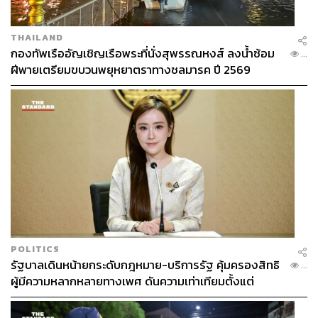
THAILAND
กองทัพเรืออัญเชิญเรือพระที่นั่งสุพรรณหงส์ ลงน้ำซ้อม
...
ฝีพายเตรียมขบวนพยุหยาตราทางชลมารค ปี 2569
POLITICS
รัฐบาลเดินหน้ายกระดับกฎหมาย-บริการรัฐ คุ้มครองสิทธิ
...
ผู้มีความหลากหลายทางเพศ ดันความเท่าเทียมตั้งแต่
หลักสูตรในห้องเรียนถึงที่ทำงาน