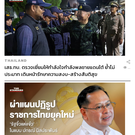
THAILAND
เสธ.ทบ. ตรวจเยี่ยมให้กำลังใจกำลังพลชายแดนใต้ ย้ำไม่
...
ประมาท เดินหน้ารักษาความสงบ-สร้างสันติสุข