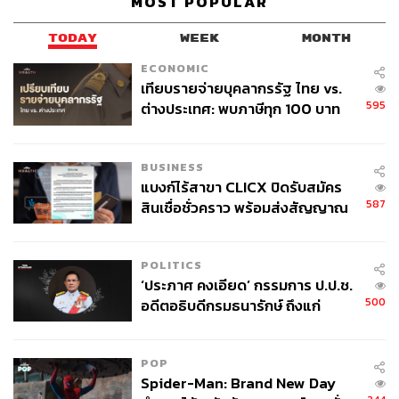
MOST POPULAR
Content Creator ประจำกองบรรณาธิการ
THE STANDARD WEALTH ผู้เสพติดโลก
ธุรกิจ การตลาด เทคโนโลยี และชอบสำรวจ
TODAY
WEEK
MONTH
โลกออฟไลน์และออนไลน์มาถอดรหัสความ
เคลื่อนไหวให้เป็นเรื่องเข้าใจง่าย สนุก และได้
ECONOMIC
ไอเดียใหม่ๆ
เทียบรายจ่ายบุคลากรรัฐ ไทย vs.
595
ต่างประเทศ: พบภาษีทุก 100 บาท
ของคนไทยใช้ไปกับข้าราชการเฉียด
40 บาท
BUSINESS
แบงก์ไร้สาขา CLICX ปิดรับสมัคร
587
สินเชื่อชั่วคราว พร้อมส่งสัญญาณ
เตือนกลุ่มกู้เงินผิดวัตถุประสงค์-ให้
ข้อมูลเท็จ เตรียมดำเนินคดีเด็ดขาด
POLITICS
‘ประภาศ คงเอียด’ กรรมการ ป.ป.ช.
500
อดีตอธิบดีกรมธนารักษ์ ถึงแก่
อนิจกรรม
POP
Spider-Man: Brand New Day