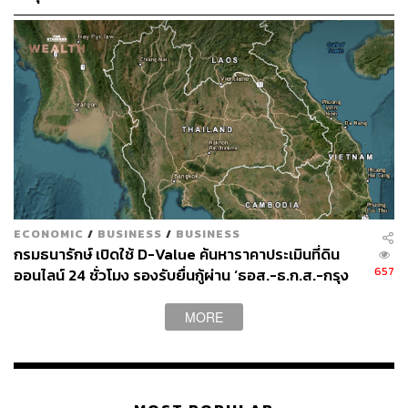
TAGS:
เจ้าสัวเจริญ
ธุรกิจอสังหาริมทรัพย์
โรงแรมอินเตอร์คอนติเนนตัล
ที่ดิน
บริษัท แอสเสท เวิรด์ คอร์ป จำกัด (มหาชน)
วัลลภา ไตรโสรัส
AWC
เวิ้งนาครเขษม
ประวัติศาสตร์
ECONOMIC
/
BUSINESS
/
BUSINESS
กรมธนารักษ์ เปิดใช้ D-Value ค้นหาราคาประเมินที่ดิน
657
ออนไลน์ 24 ชั่วโมง รองรับยื่นกู้ผ่าน ‘ธอส.-ธ.ก.ส.-กรุง
ไทย’
57.3K
MORE
ABOUT THE AUTHOR
ถนัดกิจ จันกิเสน