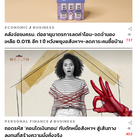
ข่าวที่เกี่ยวข้อง:
‘เจ้าสัวเจริญ’ เมิน AWC ขาดทุน 1.8 พันล้าน เตรียมทุ่มเ
กือบ 2 หมื่นล้าน ลุยเทกโอเวอร์โรงแรม ผุดแลนด์มาร์ก
ECONOMIC
/
BUSINESS
ใหม่รอท่องเที่ยวฟื้น
คลังจ่อชงครม. ต่ออายุมาตรการลดค่าโอน-จดจำนอง
ธุรกิจท่องเที่ยวคึกคัก! ต่างชาติใช้จ่ายสูง ทำราคาห้องพั
737
เหลือ 0.01% อีก 1 ปี หวังพยุงอสังหาฯ-ลดภาระคนซื้อบ้าน
กพุ่งขึ้น 30% AWC เล็งซื้อโรงแรมในหัวเมืองหลักเสริม
พอร์ต
AWC ประกาศตั้ง ‘องค์กรการร่วมลงทุน’ มูลค่า 1.65 ห
มื่นล้านบาท ลุยธุรกิจโรงแรมตามแหล่งท่องเที่ยวไทย พ
ร้อมโชว์กำไรปี 64 โต 192%
พิสูจน์อักษร: วรรษมล สิงหโกมล
สามารถติดตาม THE STANDARD WEALTH
ผ่านแอปพลิเคชันต่างๆ ที่คุณสะดวกหรือใช้งานอยู่แล้วได้เลย
PERSONAL FINANCE
/
BUSINESS
ถอดรหัส ‘คอนโดเงินทอน’ กับดักหนี้อสังหาฯ สู่เส้นทาง
402
ลงทุนที่สร้างความมั่งคั่งจริง