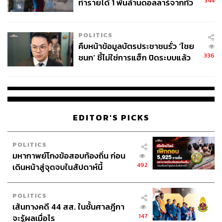
344
ทำรายได้ 1 พันล้านดอลลาร์จากทั่ว
โลกภายใน 6 วัน
POLITICS
คืบหน้าข้อมูลบัตรประชาชนรั่ว ‘ไชย
336
ชนก’ ชี้ไม่ใช่การแฮ็ก ปิดระบบแล้ว
พบต้นตอจาก IP เดียว
EDITOR'S PICKS
POLITICS
มหากาพย์โกงข้อสอบท้องถิ่น ก่อน
492
เดินหน้าสู่จุดจบในสัปดาห์นี้
POLITICS
เส้นทางคดี 44 สส. ในชั้นศาลฎีกา
147
จะรู้ผลเมื่อไร