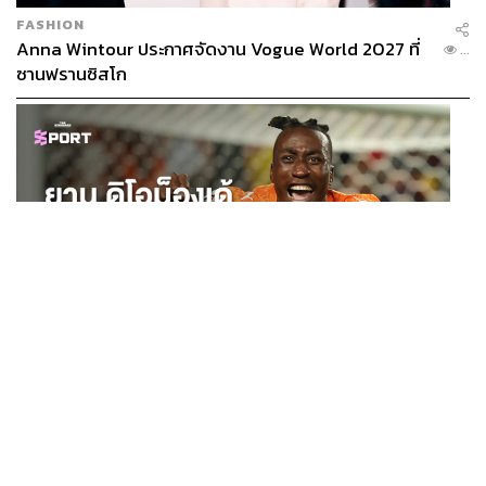
FASHION
Anna Wintour ประกาศจัดงาน Vogue World 2027 ที่
...
ซานฟรานซิสโก
SPORT
ยาน ดิโอม็องเด้ 2 ปีก่อนยังไร้สโมสรอาชีพ สู่นักเตะค่าตัว
...
125 ล้านยูโร กับคำสัญญาถึงน้องสาวผู้ล่วงลับ