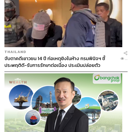
THAILAND
จับตาคดีเยาวชน 14 ปี ก่อเหตุยิงในห้าง กรมพินิจฯ ชี้
...
ประพฤติดี-รับการรักษาต่อเนื่อง ประเมินปล่อยตัว