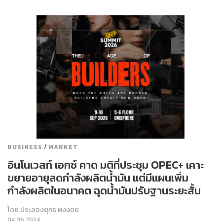
/
BUSINESS
MARKET
อินโนเวสท์ เอกซ์ คาด มติที่ประชุม OPEC+ เคาะ
ขยายอายุลดกำลังผลิตน้ำมัน แต่มีแผนเพิ่ม
กำลังผลิตในอนาคต ฉุดน้ำมันปรับฐานระยะสั้น
โดย
ประลองยุทธ ผงงอย
04.06.2024