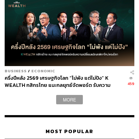
ทั้งนี้ จากปัจจัยดังกล่าวข้างต้น ระยะสั้นให้ระมัดระวังการ
ปรับฐานระยะสั้นของราคาน้ำมัน แต่มีมุมมองว่าในระยะ
กลางถึงระยะยาว OPEC+ ยังมีนโยบายในการควบคุมบริหาร
ทิศทางราคาน้ำมัน ดังนั้นจึงคาดว่าราคาน้ำมันจะไม่อ่อนตัว
ลดลงไปแรงมาก แต่หากราคาน้ำมันปรับตัวลดลงจะเป็น
โอกาสในการทยอยสะสมหุ้นกลุ่มพลังงานธุรกิจต้นน้ำ
(Upstream) เพื่อรองรับความกังวลในสถานการณ์
ภูมิรัฐศาสตร์ (Geopolitics) ที่ยังมีอยู่ค่อนข้างมาก
BUSINESS
/
ECONOMIC
นอกจากนี้ เฮอริเคนที่คาดว่ามีโอกาสจะเกิดขึ้นในช่วง 3-5
ครึ่งปีหลัง 2569 เศรษฐกิจโลก “ไม่พัง แต่ไม่ปัง” K
459
WEALTH กสิกรไทย แนะกลยุทธ์จัดพอร์ต รับความ
เดือนข้างหน้านี้ หลังจาก GRM ปัจจุบันยังอยู่ในระดับที่ต่ำ จึง
เปลี่ยนแปลงกติกาใหม่ของโลก
แนะนำว่าให้หาโอกาสทยอยสะสมหุ้นที่ได้ประโยชน์จาก
ประเด็นดังกล่าว โดยในด้านของปัจจัยพื้นฐานมีหุ้นแนะนำคือ
MORE
บมจ.บางจาก คอร์ปอเรชั่น หรือ BCP
ส่วนหุ้นที่แนะนำให้เทรดดิ้งคือ บมจ.สตาร์ ปิโตรเลียม รีไฟน์
นิ่ง หรือ SPRC กับ บมจ.ไทยออยล์ หรือ TOP เพราะเป็นโรง
MOST POPULAR
กลั่นที่มีกำลังการผลิตน้ำมันเบนซินในสัดส่วนที่สูง มีความ