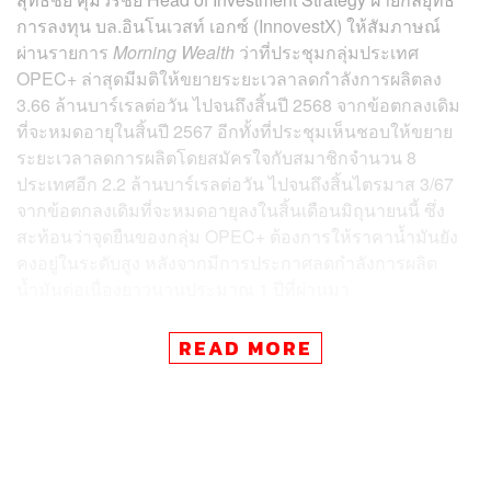
การลงทุน บล.อินโนเวสท์ เอกซ์ (InnovestX) ให้สัมภาษณ์
ผ่านรายการ
Morning Wealth
ว่าที่ประชุมกลุ่มประเทศ
OPEC+ ล่าสุดมีมติให้ขยายระยะเวลาลดกำลังการผลิตลง
3.66 ล้านบาร์เรลต่อวัน ไปจนถึงสิ้นปี 2568 จากข้อตกลงเดิม
ที่จะหมดอายุในสิ้นปี 2567 อีกทั้งที่ประชุมเห็นชอบให้ขยาย
ระยะเวลาลดการผลิตโดยสมัครใจกับสมาชิกจำนวน 8
ประเทศอีก 2.2 ล้านบาร์เรลต่อวัน ไปจนถึงสิ้นไตรมาส 3/67
จากข้อตกลงเดิมที่จะหมดอายุลงในสิ้นเดือนมิถุนายนนี้ ซึ่ง
สะท้อนว่าจุดยืนของกลุ่ม OPEC+ ต้องการให้ราคาน้ำมันยัง
คงอยู่ในระดับสูง หลังจากมีการประกาศลดกำลังการผลิต
น้ำมันต่อเนื่องยาวนานประมาณ 1 ปีที่ผ่านมา
อย่างไรก็ดี ในที่ประชุมของ OPEC+ เริ่มมีสัญญาณเชิงลบ
READ MORE
(Negative) ออกมาด้วย โดยหลังจากมีการขยายการต่ออายุ
การลดกำลังการผลิต 2.2 ล้านบาร์เรลต่อวันครบระยะเวลา 3
เดือนดังกล่าวแล้ว OPEC+ จะมีการกลับมาทยอยเพิ่มกำลัง
การผลิตเริ่มตั้งแต่เดือนตุลาคมปีนี้ ต่อเนื่องไปถึงเดือน
กันยายน 2568 ซึ่งเดิมองค์กรพลังงานระหว่างประเทศ