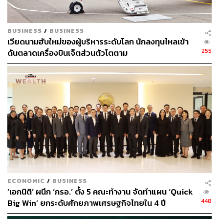
สำคัญของอุตสาหกรรมโรงกลั่นและปิโตรเคมีในสหรัฐฯ
หากพายุมีความรุนแรงและมีผลกระทบให้มีการหยุดการผลิต
BUSINESS
/
BUSINESS
ชั่วคราว
เวียดนามฮับใหม่ของผู้บริหารระดับโลก นักลงทุนไหลเข้า
255
ดันตลาดเครื่องบินเจ็ตส่วนตัวโตตาม
อีกทั้งประเมินว่าอาจมีความเสี่ยงจะมีผลกระทบที่รุนแรงใน
กลุ่มโรงกลั่นของสหรัฐฯ จำนวนมากซึ่งตั้งอยู่ในพื้นที่ดังกล่าว
โดยหากมีความเสียหายเกิดขึ้นจนทำให้โรงกลั่นเสียหาย อาจ
ต้องมีการนำเข้าน้ำมันจากต่างประเทศเพิ่มมากขึ้นเพื่อนำมา
ใช้ทดแทน
เปิดทริกลงทุน ‘หุ้นพลังงาน’
อย่างไรก็ดี ปัจจุบันคาดการณ์ว่าค่าการกลั่น (GRM) ปัจจุบัน
อยู่ในระดับที่อ่อนแอ (Weak) มาก จึงประเมินว่าจะมี
ECONOMIC
/
BUSINESS
Downside อีกไม่มากนัก อีกทั้งในสหรัฐฯ เริ่มเข้าสู่
เทศกาล
‘เอกนิติ’ ผนึก ‘กรอ.’ ตั้ง 5 คณะทำงาน จัดทำแผน ‘Quick
ขับรถท่องเที่ยว
(Driving Season)
ซึ่งเป็นปัจจัยสนับสนุนการ
448
Big Win’ ยกระดับศักยภาพเศรษฐกิจไทยใน 4 ปี
ใช้น้ำมันได้ในระยะถัดไป