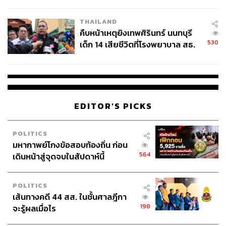
สอบปมขโมยปืนปู่ก่อเหตุ
THAILAND
คืบหน้าเหตุยิงเทพศิรินทร์ นนทบุรี
530
เด็ก 14 เสียชีวิตที่โรงพยาบาล สธ.
143
ยืนยันครูเสียชีวิต 5 ราย เจ็บ 22
ราย
ABOUT THE AUTHOR
ประลองยุทธ ผงงอย
EDITOR'S PICKS
THE STANDARD WEALTH Feature Editor
POLITICS
มหากาพย์โกงข้อสอบท้องถิ่น ก่อน
564
เดินหน้าสู่จุดจบในสัปดาห์นี้
POLITICS
เส้นทางคดี 44 สส. ในชั้นศาลฎีกา
198
จะรู้ผลเมื่อไร