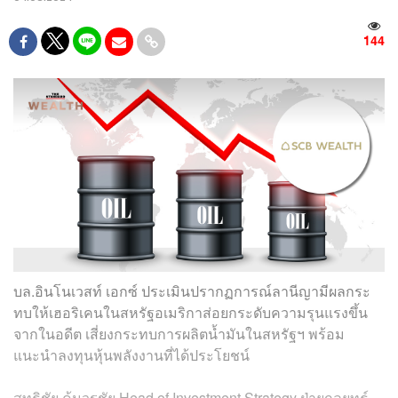
144
บล.อินโนเวสท์ เอกซ์ ประเมินปรากฏการณ์ลานีญามีผลกระ
ทบให้เฮอริเคนในสหรัฐอเมริกาส่อยกระดับความรุนแรงขึ้น
จากในอดีต เสี่ยงกระทบการผลิตน้ำมันในสหรัฐฯ พร้อม
แนะนำลงทุนหุ้นพลังงานที่ได้ประโยชน์
สุทธิชัย คุ้มวรชัย Head of Investment Strategy ฝ่ายกลยุทธ์