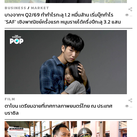
BUSINESS
/
MARKET
บางจากฯ Q2/69 ทำกำไรทะลุ 1.2 หมื่นล้าน เริ่มบุ๊กกำไร
...
‘SAF’ เชิงพาณิชย์ครั้งแรก หนุนรายได้ครึ่งปีทะลุ 3.2 แสน
ล้าน
FILM
ตาโขน เตรียมฉายที่เทศกาลภาพยนตร์ไทย ณ ประเทศ
...
บราซิล