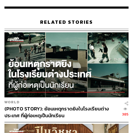
Niña) โดยองค์การบริหารมหาสมุทรและชั้นบรรยากาศแห่ง
ชาติของสหรัฐอเมริกา (NOAA) ประเมินว่าปรากฏการณ์ลานี
ญามีโอกาสที่จะเกิดขึ้นในช่วงเดือนกรกฎาคมถึงเดือน
RELATED STORIES
กันยายนนี้ ซึ่งเป็นภาวะที่มีปริมาณน้ำฝนจำนวนมาก
สอดคล้องกับกรมอุตุนิยมวิทยาของประเทศออสเตรเลีย รวม
ถึงฝั่งประเทศไทยหรือจีนตอนใต้ที่มีภาวะฝนตกเร็วกว่าที่
ประเมินไว้
อีกทั้งภาวะแล้งจะเริ่มบรรเทาลงตั้งแต่ในไตรมาส 2/67
เป็นต้นไป หลังจากปริมาณน้ำฝนที่ตกเหนือเขื่อนของจีนเริ่มมี
ปริมาณที่เพิ่มมากขึ้นกว่าปีที่ผ่านมา อีกทั้งจะเป็นปัจจัยบวก
ต่อการผลิตไฟฟ้าจากเขื่อนพลังงานน้ำใน สปป.ลาว จะทำการ
ผลิตไฟฟ้าได้ดีขึ้นในการส่งไฟฟ้าเข้ามาขายยังไทยกับ
เวียดนาม ช่วยสนับสนุนต่อเนื่องกับธุรกิจโรงไฟฟ้าตั้งแต่กลาง
WORLD
ปีต่อเนื่องไปจนถึงไตรมาส 4/67 ซึ่งเป็นช่วงไฮซีซันของการ
(PHOTO STORY): ย้อนเหตุกราดยิงในโรงเรียนต่าง
ผลิตน้ำในเขื่อนของภูมิภาค
385
ประเทศ ที่ผู้ก่อเหตุเป็นนักเรียน