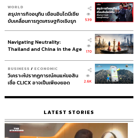
WORLD
สรุปภารกิจอนุทิน เยือนอินโดนีเซีย
539
ขับเคลื่อนการทูตเศรษฐกิจเชิงรุก
ประกาศหุ้นส่วนยุทธศาสตร์ไทย –
อินโดนีเซีย
Navigating Neutrality:
Thailand and China in the Age
170
of a New Global Order
BUSINESS
/
ECONOMIC
วิเคราะห์ปรากฏการณ์คนแห่ขอสิน
2.6K
เชื่อ CLICX อาจเป็นเพียงยอด
ภูเขาน้ำแข็ง ของปัญหาหนี้ครัว
เรือนไทยที่ถูกซุกไว้
LATEST STORIES