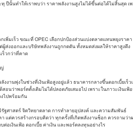
ทุ ปีนั้นทำให้เราพบว่า ราคาพลังงานสูงไม่ได้ขึ้นต่อได้ไม่สิ้นสุด เ
ลกเพิ่มเร็ว ขณะที่ OPEC เลือกปกป้องส่วนแบ่งตลาดแทนพยุงราคา
่ผู้ส่งออกและบริษัทพลังงานถูกกดดัน ทั้งหมดส่งผลให้ราคาสูงดึง
ร็วกว่าที่คาด
ญ่
งงานพุ่งในช่วงที่เงินเฟ้อสูงอยู่แล้ว ธนาคารกลางขึ้นดอกเบี้ยเร็
ได้สอนว่าพอร์ตดั้งเดิมไม่ได้ปลอดภัยเสมอไป เพราะในภาวะเงินเฟ้
่วงไปพร้อมกัน
มิรัฐศาสตร์ จิตวิทยาตลาด การทำลายอุปสงค์ และความสัมพันธ์
าคา แต่ควรสร้างกรอบคิดว่า ทุกครั้งที่เกิดพลังงานช็อก ควรถามว่า
อเงินเฟ้อ ดอกเบี้ย ค่าเงิน และพอร์ตลงทุนอย่างไร