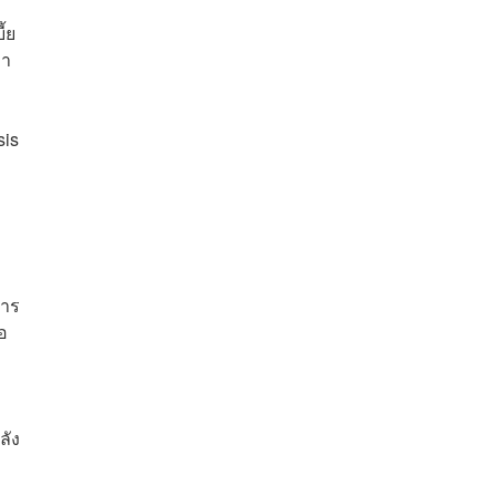
้ย
คา
sis
การ
อ
ลัง