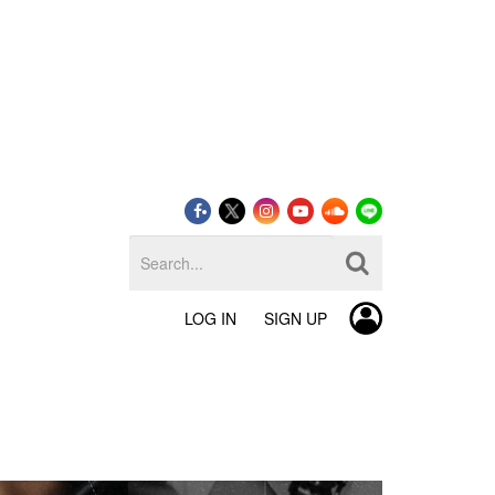
LOG IN
SIGN UP