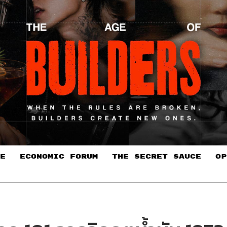
E
ECONOMIC FORUM
THE SECRET SAUCE​
OP