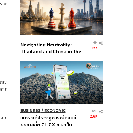
อินโดนีเซีย
พราะ
Navigating Neutrality:
165
Thailand and China in the
Age of a New Global
Order
วและ
อจาก
BUSINESS
/
ECONOMIC
2.6K
ผลก
วิเคราะห์ปรากฏการณ์คนแห่
ขอสินเชื่อ CLICX อาจเป็น
เพียงยอดภูเขาน้ำแข็ง ของ