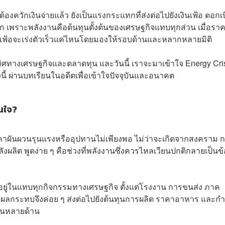
งควักเงินจ่ายแล้ว ยังเป็นแรงกระแทกที่ส่งต่อไปยังเงินเฟ้อ ดอกเบี
โลก เพราะพลังงานคือต้นทุนตั้งต้นของเศรษฐกิจแทบทุกส่วน เมื่อรา
ินเฟ้อจะเร่งตัวเร็วแค่ไหนโดยมองให้รอบด้านและหลากหลายมิติ
ทิศทางเศรษฐกิจและตลาดทุน และวันนี้ เราจะมาเข้าใจ Energy Cri
 ผ่านบทเรียนในอดีตเพื่อเข้าใจปัจจุบันและอนาคต
นใจ?
าคาผันผวนรุนแรงหรืออุปทานไม่เพียงพอ ไม่ว่าจะเกิดจากสงคราม 
ังผลิต พูดง่าย ๆ คือช่วงที่พลังงานซึ่งควรไหลเวียนปกติกลายเป็นข้
รกอยู่ในแทบทุกกิจกรรมทางเศรษฐกิจ ตั้งแต่โรงงาน การขนส่ง ภาค
้น ผลกระทบจึงค่อย ๆ ส่งต่อไปยังต้นทุนการผลิต ราคาอาหาร และกำ
งินหลายด้าน