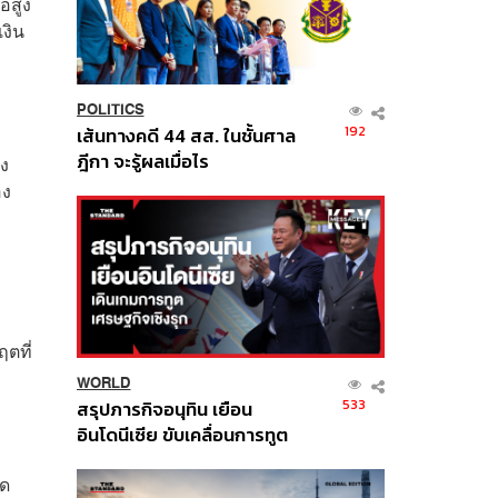
อสูง
งิน
POLITICS
192
เส้นทางคดี 44 สส. ในชั้นศาล
ฎีกา จะรู้ผลเมื่อไร
าง
อง
ฤตที่
WORLD
533
สรุปภารกิจอนุทิน เยือน
อินโดนีเซีย ขับเคลื่อนการทูต
เศรษฐกิจเชิงรุก ประกาศหุ้น
ลด
ส่วนยุทธศาสตร์ไทย –