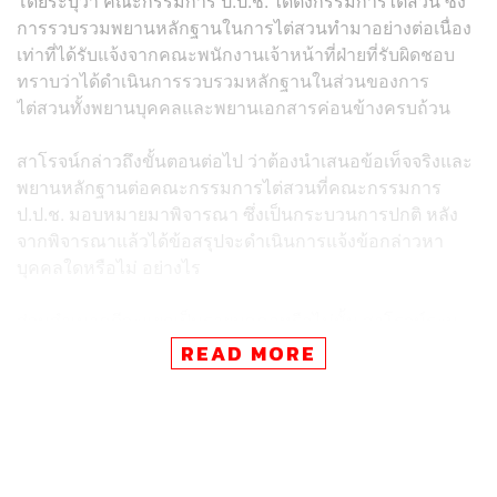
โดยระบุว่า คณะกรรมการ ป.ป.ช. ได้ตั้งกรรมการไต่สวน ซึ่ง
การรวบรวมพยานหลักฐานในการไต่สวนทำมาอย่างต่อเนื่อง
เท่าที่ได้รับแจ้งจากคณะพนักงานเจ้าหน้าที่ฝ่ายที่รับผิดชอบ
ทราบว่าได้ดำเนินการรวบรวมหลักฐานในส่วนของการ
ไต่สวนทั้งพยานบุคคลและพยานเอกสารค่อนข้างครบถ้วน
สาโรจน์กล่าวถึงขั้นตอนต่อไป ว่าต้องนำเสนอข้อเท็จจริงและ
พยานหลักฐานต่อคณะกรรมการไต่สวนที่คณะกรรมการ
ป.ป.ช. มอบหมายมาพิจารณา ซึ่งเป็นกระบวนการปกติ หลัง
จากพิจารณาแล้วได้ข้อสรุปจะดำเนินการแจ้งข้อกล่าวหา
บุคคลใดหรือไม่ อย่างไร
ส่วนสำเนาคดีจะแยกเป็นรายบุคคลหรือไม่นั้น สาโรจน์ระบุ
ว่า ในเรื่องเดียวกันจะรวมเป็นสำนวนเดียวกัน แต่เวลาดำเนิน
READ MORE
การต้องพิจารณาพฤติการณ์เป็นรายบุคคลว่ามีบุคคลใดเข้า
ข่าย หรือมีพยานหลักฐานว่าเป็นผู้กระทำความผิดหรือไม่
อย่างไร เข้าข่ายการฝ่าฝืนจริยธรรมหรือไม่
ส่วนที่เมื่อวานนี้ (27 มกราคม) พล.ต.อ. เสรีพิศุทธ์ เตมียเวส