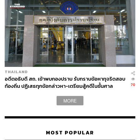
ระยะเวลาต่างๆ เป็นกรอบในการทำงานอาจไม่เต็มตามกรอบ
ที่กำหนดไว้ถ้าพยานหลักฐานครบถ้วนเพียงพอ หรืออาจเกิน
กรอบหากยังมีข้อเท็จจริงที่กรรมการ ป.ป.ช. เห็นว่าต้อง
ไต่สวนเพิ่มเติม อย่างไรก็ตาม กระบวนการไต่สวนต้องให้
ความเป็นธรรมทั้งต่อผู้ถูกกล่าวหาและผู้กล่าวหา ต้องทำให้
ครบถ้วน
เมื่อถามย้ำว่าจะไม่ถูกข้อครหาเป็นการประวิงเวลาใช่หรือไม่
สาโรจน์กล่าวว่า ขอให้สื่อมวลชนติดตามดูว่าตั้งแต่คณะ
THAILAND
กรรมการ ป.ป.ช. มีมติรับเรื่องมีมติสั่งไต่สวนบุคคลที่
อดีตอธิบดี สถ. เข้าพบกองปราบ รับทราบข้อหาทุจริตสอบ
เกี่ยวข้องและมีการดำเนินการอย่างต่อเนื่อง ถ้าเรากังวลใจใน
70
ท้องถิ่น ปฏิเสธทุกข้อกล่าวหา-เตรียมสู้คดีในชั้นศาล
เรื่องนี้จริงก็อยากให้สื่อช่วยติดตาม เพื่อเป็นกระบอกเสียง
สื่อสารไปยังประชาชนว่า ป.ป.ช. พยายามทำหน้าที่อย่างเต็ม
MORE
ที่อยู่แล้ว
นอกจากพยานบุคคลแล้ว มีพยานหลักฐานอื่นที่บ่งชี้ชัดอีก
หรือไม่ สาโรจน์เห็นว่าเรื่องความชัดเจนเป็นหน้าที่ขององค์
MOST POPULAR
คณะไต่สวน ตนในฐานะเลขาธิการ ป.ป.ช. ไม่ได้เข้าไปก้าว