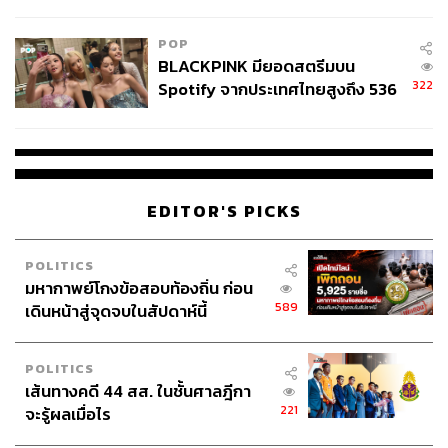
ไทยพลัส’ เฟส 2 รอประเมินความ
เหมาะสม
POP
BLACKPINK มียอดสตรีมบน
322
Spotify จากประเทศไทยสูงถึง 536
ล้านครั้ง ตลอด 10 ปีที่ผ่านมา
234
EDITOR'S PICKS
ABOUT THE AUTHOR
THE STANDARD TEAM
POLITICS
กองบรรณาธิการ THE STANDARD
มหากาพย์โกงข้อสอบท้องถิ่น ก่อน
589
เดินหน้าสู่จุดจบในสัปดาห์นี้
POLITICS
เส้นทางคดี 44 สส. ในชั้นศาลฎีกา
221
จะรู้ผลเมื่อไร