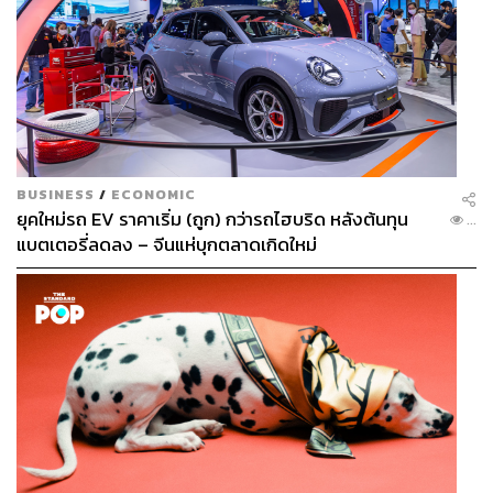
BUSINESS
/
ECONOMIC
ยุคใหม่รถ EV ราคาเริ่ม (ถูก) กว่ารถไฮบริด หลังต้นทุน
...
แบตเตอรี่ลดลง – จีนแห่บุกตลาดเกิดใหม่