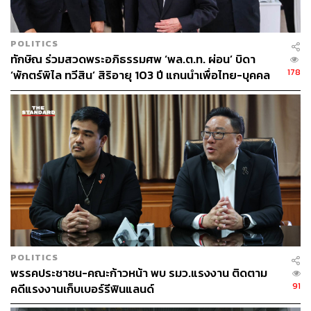
เนื้อหาก็อาจมีเหตุที่จะต้องไป
ส่วนการทำงานของคณะกรรมการ ป.ป.ช. มีความกดดันหรือ
POLITICS
ทักษิณ ร่วมสวดพระอภิธรรมศพ ‘พล.ต.ท. ผ่อน’ บิดา
ไม่ เพราะเรื่องนี้เกี่ยวข้องกับผู้มีอิทธิพลและเกี่ยวข้องกับ
178
‘พักตร์พิไล ทวีสิน’ สิริอายุ 103 ปี แกนนำเพื่อไทย-บุคคล
อำนาจรัฐ สาโรจน์ระบุว่า เท่าที่ทราบไม่มีประเด็นพวกนี้
หลากวงการร่วมอาลัย
เพราะเป็นกระบวนการรวบรวมพยานหลักฐาน ณ วันนี้ยังไม่
ได้ไปถึงขั้นตอนดำเนินการแจ้งข้อกล่าวหาบุคคลใด เป็นเรื่อง
ของการตั้งไต่สวนบุคคลที่มีส่วนเกี่ยวข้องกับการกระทำใน
เรื่องนี้
ส่วนขั้นตอนต่อไป ภายหลังจากรวบรวมพยานหลักฐานเสร็จ
จึงจะมาพิจารณาว่ามีบุคคลใดที่พยานหลักฐานในการไต่สวน
มีส่วนร่วมกระทำผิดก็จะพิจารณาแจ้งข้อกล่าวหา และเพื่อให้
โอกาสในการชี้แจงข้อกล่าวหา ย้ำว่าเป็นไปตามกระบวนการ
ปกติในการไต่สวนของคณะกรรมการ ป.ป.ช. อยู่แล้ว
POLITICS
พรรคประชาชน-คณะก้าวหน้า พบ รมว.แรงงาน ติดตาม
เมื่อถามว่ากระบวนการไต่สวนจะไม่ล่าช้าออกไปเรื่อยๆ ใช่
91
คดีแรงงานเก็บเบอร์รีฟินแลนด์
หรือไม่ สาโรจน์ยืนยันว่าไม่ เรื่องการไต่สวนสาระสำคัญอยู่ที่
ความครบถ้วนของข้อเท็จจริงและพยานหลักฐาน ซึ่งกรอบ