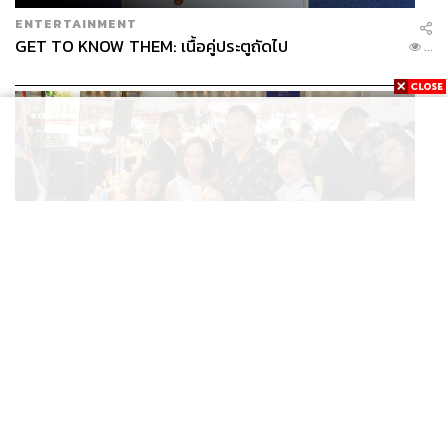
ENTERTAINMENT
GET TO KNOW THEM: เนื้อคู่ประตูถัดไป
...
THAILAND
/
POLITICS
นายกฯ ชวนช้อป OTOP ศิลปาชีพ แม่ค้าร้อง ‘ไทยช่วยไทย
...
พลัส’ สุดยอด ถามมีต่อไหม นายกฯ ตอบ ‘เดี๋ยวจะพยายาม’