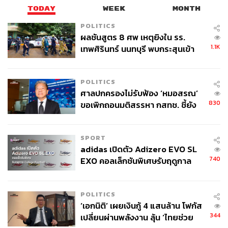
ล่วงในสำนวน และตนมีหน้าที่ในการอำนวยความสะดวก
TODAY
WEEK
MONTH
สนับสนุนการทำหน้าที่ตามกฎหมายของคณะกรรมการ
POLITICS
ป.ป.ช.
ผลชันสูตร 8 ศพ เหตุยิงใน รร.
1.1K
เทพศิรินทร์ นนทบุรี พบกระสุนเข้า
เมื่อถามถึงความคืบหน้าในการรวบรวมพยานหลักฐานขณะ
จุดสำคัญ ‘ศีรษะ-หน้าอก’ ครูถูกยิง
นี้ สาโรจน์ระบุว่า เรื่องความคืบหน้าในการรวบรวมพยาน
4 นัด จากระยะไกล
หลักฐานเราสามารถติดตามทวงถามได้ในการกำกับดูแลของ
POLITICS
สำนักงาน ป.ป.ช. และสามารถติดตามทวงถามถึงความคืบ
ศาลปกครองไม่รับฟ้อง ‘หมอสรณ’
หน้าในการดำเนินการได้ ซึ่งมีผู้บังคับบัญชาตามลำดับชั้น
830
ขอเพิกถอนมติสรรหา กสทช. ชี้ยัง
คอยกำกับติดตาม พร้อมย้ำว่าขณะนี้ยังอยู่ในระหว่างการ
ไม่ใช่ผู้เดือดร้อนเสียหาย
รวบรวมหลักฐาน
SPORT
TAGS:
ทักษิณ ชินวัตร
สมาชิกสภาผู้แทนราษฎร (สส.)
adidas เปิดตัว Adizero EVO SL
ม.112
740
EXO คอลเล็กชันพิเศษรับฤดูกาล
คณะกรรมการป้องกันและปราบปรามการทุจริตแห่งชาติ
College Football
(ป.ป.ช.)
เสรีพิศุทธ์ เตมียเวส
พรรคก้าวไกล
POLITICS
โรงพยาบาลตำรวจ
ผิดจริยธรรม
‘เอกนิติ’ เผยเงินกู้ 4 แสนล้าน โฟกัส
สาโรจน์ พึงรำพรรณ
344
เปลี่ยนผ่านพลังงาน ลุ้น ‘ไทยช่วย