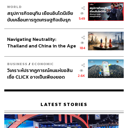
WORLD
สรุปภารกิจอนุทิน เยือนอินโดนีเซีย
549
ขับเคลื่อนการทูตเศรษฐกิจเชิงรุก
ประกาศหุ้นส่วนยุทธศาสตร์ไทย –
อินโดนีเซีย
Navigating Neutrality:
Thailand and China in the Age
184
of a New Global Order
BUSINESS
/
ECONOMIC
วิเคราะห์ปรากฏการณ์คนแห่ขอสิน
2.6K
เชื่อ CLICX อาจเป็นเพียงยอด
ภูเขาน้ำแข็ง ของปัญหาหนี้ครัว
เรือนไทยที่ถูกซุกไว้
LATEST STORIES