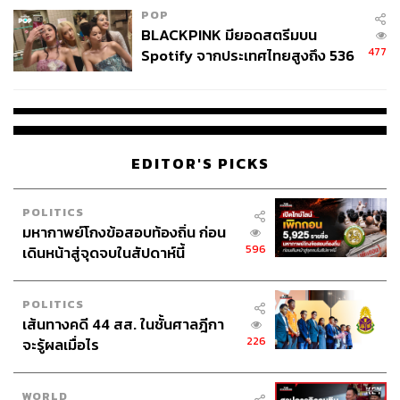
POP
BLACKPINK มียอดสตรีมบน
477
Spotify จากประเทศไทยสูงถึง 536
ล้านครั้ง ตลอด 10 ปีที่ผ่านมา
EDITOR'S PICKS
POLITICS
มหากาพย์โกงข้อสอบท้องถิ่น ก่อน
596
เดินหน้าสู่จุดจบในสัปดาห์นี้
POLITICS
เส้นทางคดี 44 สส. ในชั้นศาลฎีกา
226
จะรู้ผลเมื่อไร
WORLD