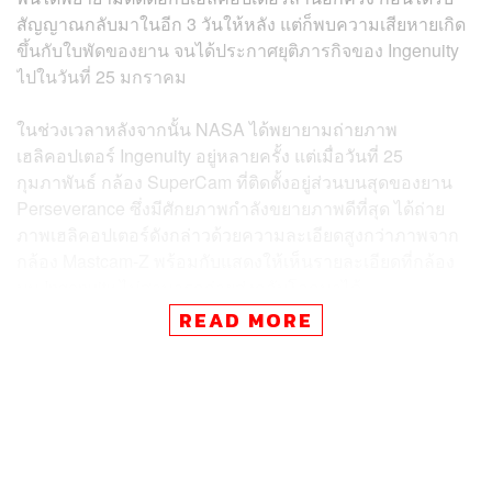
สัญญาณกลับมาในอีก 3 วันให้หลัง แต่ก็พบความเสียหายเกิด
ขึ้นกับใบพัดของยาน จนได้ประกาศยุติภารกิจของ Ingenuity
ไปในวันที่ 25 มกราคม
ในช่วงเวลาหลังจากนั้น NASA ได้พยายามถ่ายภาพ
เฮลิคอปเตอร์ Ingenuity อยู่หลายครั้ง แต่เมื่อวันที่ 25
กุมภาพันธ์ กล้อง SuperCam ที่ติดตั้งอยู่ส่วนบนสุดของยาน
Perseverance ซึ่งมีศักยภาพกำลังขยายภาพดีที่สุด ได้ถ่าย
ภาพเฮลิคอปเตอร์ดังกล่าวด้วยความละเอียดสูงกว่าภาพจาก
กล้อง Mastcam-Z พร้อมกับแสดงให้เห็นรายละเอียดที่กล้อง
บน Ingenuity ไม่สามารถถ่ายส่งกลับโลกมาได้
READ MORE
นั่นคือหนึ่งในใบพัดที่ขาดบิ่นไป ซึ่งทีมภารกิจคาดว่าอาจเกิด
จากการตกกระแทกพื้น ภาพถ่ายล่าสุดยังแสดงให้เห็นว่า
ใบพัดอีกหนึ่งด้านได้ขาดหายไปอย่างชัดเจน และเป็นที่ชัดเจน
ว่า Ingenuity ไม่สามารถขึ้นบินบนดาวอังคารได้อีกต่อไป
แต่ถึงกระนั้น เฮลิคอปเตอร์ Ingenuity ที่ถูกวางแผนให้ขึ้นบิน