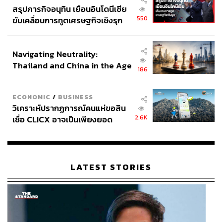
สรุปภารกิจอนุทิน เยือนอินโดนีเซีย
550
ขับเคลื่อนการทูตเศรษฐกิจเชิงรุก
ประกาศหุ้นส่วนยุทธศาสตร์ไทย –
อินโดนีเซีย
Navigating Neutrality:
Thailand and China in the Age
186
of a New Global Order
ECONOMIC
/
BUSINESS
วิเคราะห์ปรากฏการณ์คนแห่ขอสิน
2.6K
เชื่อ CLICX อาจเป็นเพียงยอด
ภูเขาน้ำแข็ง ของปัญหาหนี้ครัว
เรือนไทยที่ถูกซุกไว้
LATEST STORIES