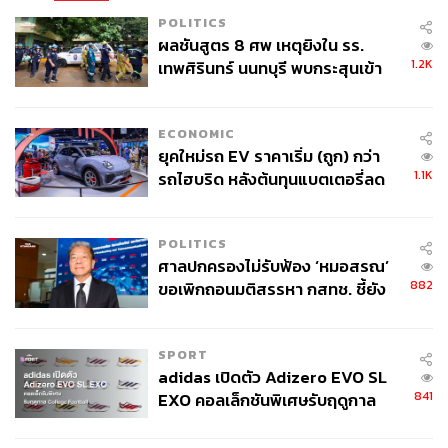
POLITICS
ผลชันสูตร 8 ศพ เหตุยิงใน รร.
1.2K
เทพศิรินทร์ นนทบุรี พบกระสุนเข้า
จุดสำคัญ ‘ศีรษะ-หน้าอก’ ครูถูกยิง
4 นัด จากระยะไกล
ECONOMIC
ยุคใหม่รถ EV ราคาเริ่ม (ถูก) กว่า
1.1K
รถไฮบริด หลังต้นทุนแบตเตอรี่ลด
ลง - จีนแห่บุกตลาดเกิดใหม่
POLITICS
ศาลปกครองไม่รับฟ้อง ‘หมอสรณ’
882
ขอเพิกถอนมติสรรหา กสทช. ชี้ยัง
ไม่ใช่ผู้เดือดร้อนเสียหาย
SPORT
adidas เปิดตัว Adizero EVO SL
841
EXO คอลเล็กชันพิเศษรับฤดูกาล
College Football