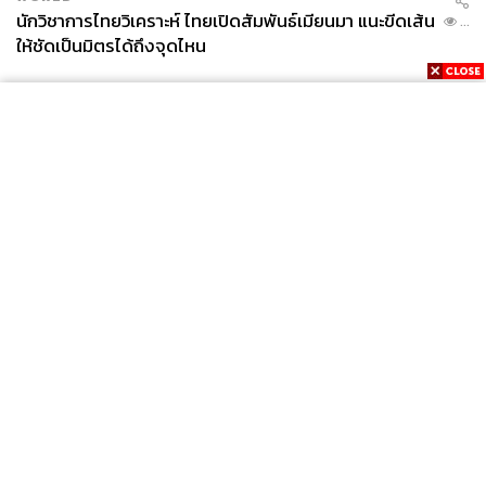
นักวิชาการไทยวิเคราะห์ ไทยเปิดสัมพันธ์เมียนมา แนะขีดเส้น
...
ให้ชัดเป็นมิตรได้ถึงจุดไหน
News
Wealth
Pop
Podcast
Video
Now
Opinion
Careers
Events
Privacy
About
Contact
Policy
FOR
ADVERTISING
MEMBERSHIP