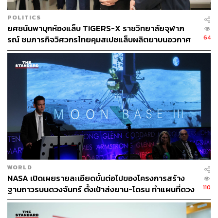
POLITICS
ยศชนันพาบุกห้องแล็บ TIGERS-X ราชวิทยาลัยจุฬาภ
64
รณ์ ชมภารกิจวิศวกรไทยคุมสเปซแล็บผลิตยาบนอวกาศ
WORLD
NASA เปิดเผยรายละเอียดขั้นต่อไปของโครงการสร้าง
110
ฐานถาวรบนดวงจันทร์ ตั้งเป้าส่งยาน-โดรน ทำแผนที่ดวง
จันทร์ ก่อนส่งมนุษย์ไป