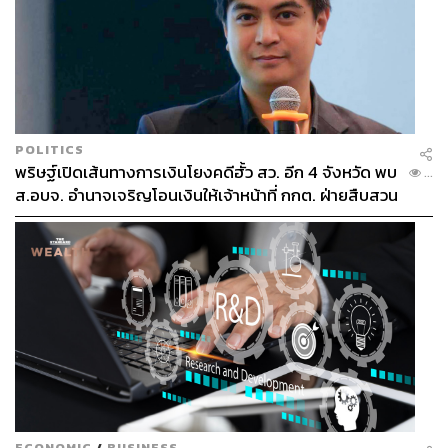
POLITICS
พริษฐ์เปิดเส้นทางการเงินโยงคดีฮั้ว สว. อีก 4 จังหวัด พบ
...
ส.อบจ. อำนาจเจริญโอนเงินให้เจ้าหน้าที่ กกต. ฝ่ายสืบสวน
ECONOMIC
/
BUSINESS