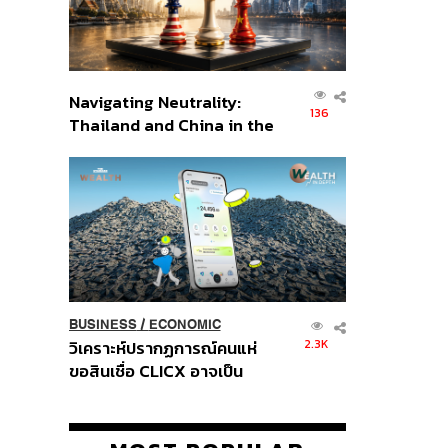
Navigating Neutrality:
136
Thailand and China in the
Age of a New Global
Order
BUSINESS
/
ECONOMIC
2.3K
วิเคราะห์ปรากฏการณ์คนแห่
ขอสินเชื่อ CLICX อาจเป็น
เพียงยอดภูเขาน้ำแข็ง ของ
ปัญหาหนี้ครัวเรือนไทยที่ถูกซุก
ไว้