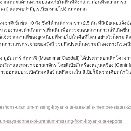
จากเหตุผลด้านความปลอดภัยในพื้นที่ดังกล่าว ก่อนที่จะสามารถ
ีนาคม) และพบว่ามียูเรเนียมหายไปจำนวนมาก
ชาติเข้มข้น 10 ถัง ซึ่งมีน้ำหนักรวมราว 2.5 ตัน ที่ลิเบียเคยแจ้งข้
งหน่วยงานจะดำเนินการเพิ่มเติมเพื่อตรวจสอบสถานการณ์ที่เกิดขึ้น
้แจ้งว่าสถานที่ของยูเรเนียมที่หายไปนั้นคือที่ไหน อย่างไรก็ตาม สิ่งท
งด้านการแพร่กระจายของรังสี รวมถึงประเด็นความมั่นคงทางนิวเคลี
ำของ มูอัมมาร์ กัดดาฟี (Muammar Gaddafi) ได้ประกาศยกเลิกโครงก
อเมริกาและสหราชอาณาจักร โดยลิเบียมีเครื่องหมุนเหวี่ยง (Centrif
ออกแบบระเบิดนิวเคลียร์ แต่ถึงเช่นนั้น ลิเบียก็มีความคืบหน้าใ
es/tons-uranium-missing-libyan-site-iaea-tells-member-states-2
un-says-tonnes-of-uranium-missing-from-libyan-site-reports