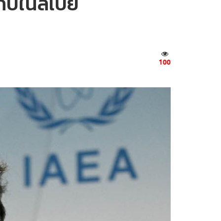
็บในลิเบีย
100