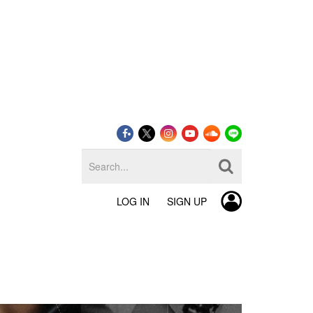
LOG IN
SIGN UP