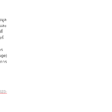
อมูล
 และ
ี่
ยร์
าร
uge)
นการ
023-