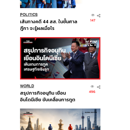
POLITICS
147
เส้นทางคดี 44 สส. ในชั้นศาล
ฎีกา จะรู้ผลเมื่อไร
WORLD
496
สรุปภารกิจอนุทิน เยือน
อินโดนีเซีย ขับเคลื่อนการทูต
เศรษฐกิจเชิงรุก ประกาศหุ้น
ส่วนยุทธศาสตร์ไทย –
อินโดนีเซีย