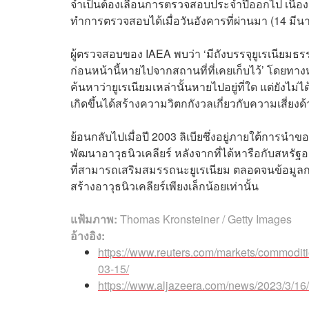
จำเป็นต้องเลื่อนการตรวจสอบประจำปีออกไป เนื่อง
ทำการตรวจสอบได้เมื่อวันอังคารที่ผ่านมา (14 ม
ผู้ตรวจสอบของ IAEA พบว่า ‘มีถังบรรจุยูเรเนียมธรรม
ก่อนหน้านี้หายไปจากสถานที่ที่เคยเก็บไว้’ โดยทา
ค้นหาว่ายูเรเนียมเหล่านั้นหายไปอยู่ที่ใด แต่ยังไม่ได
เกิดขึ้นได้สร้างความวิตกกังวลเกี่ยวกับความเสี่ย
ย้อนกลับไปเมื่อปี 2003 ลิเบียซึ่งอยู่ภายใต้การน
พัฒนาอาวุธนิวเคลียร์ หลังจากที่ได้หารือกับสหรัฐ
ที่สามารถเสริมสมรรถนะยูเรเนียม ตลอดจนข้อมูลการ
สร้างอาวุธนิวเคลียร์เพียงเล็กน้อยเท่านั้น
แฟ้มภาพ:
Thomas Kronsteiner / Getty Images
อ้างอิง:
https://www.reuters.com/markets/commoditi
03-15/
https://www.aljazeera.com/news/2023/3/16/