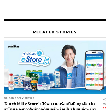
RELATED STORIES
H.E.L.F 2023 อัปเดตเทรนด์ความงามและเทคนิค
ทางการแพทย์จากแพทย์เกาหลีและไทย
H.E.L.F เป็นการประชุมที่ฮูเจล อิงค์ จัดขึ้นเป็นประจำทุกปี
โดยจะเชิญแพทย์ผู้เชี่ยวชาญทางด้านผิวหนังและความงาม
มาอัปเดตเทคนิคการแพทย์ทางด้านความงามและส่งต่อองค์
ความรู้ ซึ่งปีนี้มีแพทย์ผู้เชี่ยวชาญทางด้านความงามจากไทย
และเกาหลี ร่วมส่งต่อองค์ความรู้และเสริมเทคนิคการแพทย์
ทางด้านความงามให้แก่คณะแพทย์ผู้เชี่ยวชาญอีกกว่า 300
คนจากทั่วโลก
BUSINESS
/
NEWS
จุน ลี กรรมการผู้จัดการ แผนกธุรกิจต่างประเทศ บริษัท ฮูเจล
‘Dutch Mill eStore’ เสิร์ฟความอร่อยถึงมือทุกจังหวัด
อิงค์ จำกัด
กล่าวถึงเหตุผลที่เลือกจัดงานในประเทศไทย
63
ทั่วไทย ช่องทางใหม่จากดัชมิลล์ พร้อมโปรโมชันส่งฟรีทั่ว