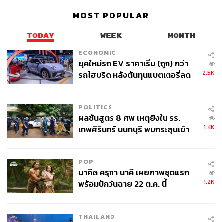
หรือ Hyaluronic Acid ที่มีการใช้งานอย่างแพร่หลายใน
MOST POPULAR
ประเทศไทย”
TODAY
WEEK
MONTH
จุน ลี อธิบายเพิ่มเติมว่า ส่วนสำคัญที่เน้นย้ำคือ
การสื่อสารไป
ECONOMIC
ยังแพทย์ทุกคน ให้เห็นถึงความสำคัญของการดูแลแบบองค์
ยุคใหม่รถ EV ราคาเริ่ม (ถูก) กว่า
รวม รวมถึงขยายองค์ความรู้ อัปเดตเทคนิคใหม่ๆ และนำสิ่ง
2.5K
รถไฮบริด หลังต้นทุนแบตเตอรี่ลด
ที่ได้ในวันนี้ไปสร้างประโยชน์และความพึงพอใจให้กับลูกค้า
ลง - จีนแห่บุกตลาดเกิดใหม่
คนไทย
POLITICS
“ปัจจุบันมีเทคนิคมากมายเกิดขึ้น ไม่ว่าจะเป็นเทคนิคใหม่ของ
ผลชันสูตร 8 ศพ เหตุยิงใน รร.
1.4K
เทพศิรินทร์ นนทบุรี พบกระสุนเข้า
การใช้ผลิตภัณฑ์สารลดเลือนริ้วรอยและสารเติมเต็ม หรือ
จุดสำคัญ ‘ศีรษะ-หน้าอก’ ครูถูกยิง
การร้อยไหม ดังนั้นเพื่อให้ผลลัพธ์ทางด้านความงามที่สวย
4 นัด จากระยะไกล
และเป็นธรรมชาติมากยิ่งขึ้น จึงต้องเน้นไปที่นวัตกรรมและ
POP
เทคนิค เพื่อนำไปสู่แนวทางการรักษาแบบองค์รวม”
นาคี๓ ครุฑา นาคี เผยภาพชุดแรก
1.2K
พร้อมปักวันฉาย 22 ต.ค. นี้
ยิ่งไปกว่านั้น การจัดงานที่ประเทศไทยยังตอกย้ำให้เห็นถึง
ศักยภาพของประเทศไทยที่จะเป็น Hub ด้านตลาดสุขภาพ
และความงามในเอเชียและเอเชียตะวันออกเฉียงใต้
THAILAND