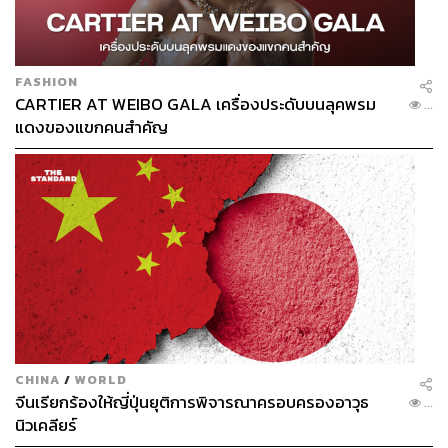
แต่งตั้งเอสเทค ฟาร์มา เป็นผู้แทนจำหน่ายผลิตภัณฑ์
Aestox แต่เพียงผู้เดียวในประเทศไทย (Exclusive
Distributor) ตั้งแต่เดือนมิถุนายน 2566
FASHION
CARTIER AT WEIBO GALA เครื่องประดับบนลุคพรม
...
แดงของแขกคนสำคัญ
ในฐานะพันธมิตรทางธุรกิจที่มีเป้าหมายร่วมกัน ฮูเจล อิงค์
ได้แต่งตั้งเอสเทค ฟาร์มา ให้เป็นผู้แทนจำหน่ายผลิตภัณฑ์
Aestox แต่เพียงผู้เดียวในประเทศไทย (Exclusive Distributor)
เริ่มตั้งแต่เดือนมิถุนายนนี้
และยังมีความพร้อมที่จะประกาศยกระดับความร่วมมือในขั้น
ต่อไปภายในปีนี้ เพื่อสร้างการเติบโตที่จริงจังและเดินหน้าลุย
ตลาดสุขภาพและความงามในประเทศไทย เตรียมมอบ
ประสบการณ์ทางด้านที่ดีให้แก่ผู้บริโภคชาวไทย ตอกย้ำ
ความเชื่อมั่นผลิตภัณฑ์ความงามจากประเทศเกาหลีที่ได้รับ
การยอมรับในตลาดระดับโลก พร้อมปักหมุดประเทศไทยเป็น
CHINA
/
WORLD
ศูนย์กลางความงามและสุขภาพ รวมทั้งเปิดตลาดความงาม
จีนเรียกร้องให้ญี่ปุ่นยุติการพิจารณาครอบครองอาวุธ
...
ในประเทศไทยและเอเชีย
นิวเคลียร์