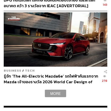
DPU กับโมเดลการศึกษาปั้นคนให้ตอบโจทย์งานและโลก
143
อนาคต คว้า 3 รางวัลจาก IEAC [ADVERTORIAL]
กสิกิจ พ่วงภิญโญ ประธานเจ้าหน้าที่บริหาร บริษัท เอสเทค
ฟาร์มา จำกัด
กสิกิจ พ่วงภิญโญ ประธานเจ้าหน้าที่บริหาร บริษัท เอสเทค
ฟาร์มา จำกัด
เสริมว่า “เอสเทค ฟาร์มา ในฐานะผู้นำเข้า
BUSINESS
/
TECH
ผลิตภัณฑ์ทางการแพทย์และผลิตภัณฑ์สารลดเลือนริ้วรอย
รู้จัก ‘The All-Electric Mazda6e’ รถไฟฟ้าคันแรกจาก
แบรนด์ Aestox ตระหนักถึงความสำคัญในการมอบความรู้
278
Mazda เจ้าของรางวัล 2026 World Car Design of
เพื่อการใช้งานที่ถูกต้องเกี่ยวกับผลิตภัณฑ์ในกลุ่มดังกล่าว
the Year [ADVERTORIAL]
MORE
“โดยครั้งนี้จะมุ่งเน้นเสริมความรู้และเทคนิคทางการแพทย์
เกี่ยวกับการใช้งานผลิตภัณฑ์เสริมความงาม เช่น สารลด
เลือนริ้วรอย หรือ Botulinum Toxin Type A และสารเติมเต็ม