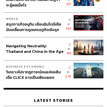
237
จะรู้ผลเมื่อไร
WORLD
สรุปภารกิจอนุทิน เยือนอินโดนีเซีย
ปัจจุบัน Aestox เป็นสารลดเลือนริ้วรอย (Botulinum Toxin
557
ขับเคลื่อนการทูตเศรษฐกิจเชิงรุก
Type A) สัญชาติเกาหลีเพียงแบรนด์เดียวที่ได้รับการรับรอง
ประกาศหุ้นส่วนยุทธศาสตร์ไทย –
อินโดนีเซีย
มาตรฐานสูงสุดทั้งในและต่างประเทศในเรื่องของมาตรฐาน
Navigating Neutrality:
และความปลอดภัย เช่น EU Approved, China FDA, MSDF,
Thailand and China in the Age
TFDA รวมถึง USFDA ในอีกไม่นานนี้ ทั้งยังเป็นที่ยอมรับจาก
193
of a New Global Order
แพทย์และผู้บริโภคทั่วโลก ด้วยส่วนแบ่งยอดขายอันดับ 1 ใน
ไทยติดต่อกัน 2 ปี และในเกาหลีใต้ 7 ปีซ้อน
BUSINESS
/
ECONOMIC
วิเคราะห์ปรากฏการณ์คนแห่ขอสิน
“นอกจากมาตรฐานที่ได้รับ ยังมุ่งเน้นด้านวิชาการให้แพทย์ผู้
2.7K
เชื่อ CLICX อาจเป็นเพียงยอด
เชี่ยวชาญนำความรู้ใหม่ๆ ไปพัฒนาให้เกิดประสิทธิภาพและ
ภูเขาน้ำแข็ง ของปัญหาหนี้ครัว
ประสิทธิผลสูงสุดในการรักษาที่มีความปลอดภัยเป็นอันดับ
เรือนไทยที่ถูกซุกไว้
หนึ่ง
LATEST STORIES
“แพทย์ผู้เชี่ยวชาญจะวิจัยและพัฒนาเทคนิคการฉีดอยู่เสมอ