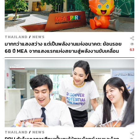
“ตลาดไทยมีความสำคัญที่สุดในภูมิภาคเอเชียตะวันออกเฉียง
ใต้ โดยเฉพาะแนวโน้มคอนเซปต์ด้านความงามของคนไทย
คล้ายคนเกาหลีมาก ตอนนี้ประเทศเกาหลีถือเป็น Hub ด้าน
ความงามของเอเชียไปแล้ว ดังนั้นประเทศไทยน่าจะเป็น Hub
ของเอเชียตะวันออกเฉียงใต้ได้ โดยยึดแนวทางเดียวกันใน
THAILAND
/
NEWS
การพัฒนาตลาดเหมือนที่ประเทศเกาหลีเคยทำสำเร็จ
มากกว่าแสงสว่าง แต่เป็นพลังงานแห่งอนาคต: ย้อนรอย
63
68 ปี MEA จากแสงแรกแห่งสยามสู่พลังงานขับเคลื่อน
“นอกจากนั้นผมมองว่า แพทย์ไทยมีความเชี่ยวชาญอย่างมาก
เมือง ผ่าน MEA SPARK
ทั้งด้านเทคนิคและเรื่องของกายวิภาค เมื่อดูจากผลสำเร็จที่เอ
สเทค ฟาร์มา ทำให้แบรนด์สารลดเลือนริ้วรอย Aestox ขึ้น
อันดับ 1 ในตลาดได้อย่างรวดเร็ว ทำให้เชื่อมั่นว่า เอสเทค
ฟาร์มา จะสร้างการเติบโตในประเทศไทยให้เป็นไปตามเป้า
หมายที่วางไว้ร่วมกันได้”
THAILAND
/
NEWS