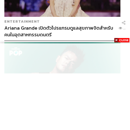
ENTERTAINMENT
Ariana Grande เปิดตัวโปรแกรมดูแลสุขภาพจิตสำหรับ
...
คนในอุตสาหกรรมดนตรี
กสิกิจเสริมว่า เอสเทค ฟาร์มา และฮูเจล อิงค์ มีความสัมพันธ์
กันมานานกว่า 10 ปี ก่อนที่ฮูเจล อิงค์ จะเลือกให้เราเป็นผู้
แทนจำหน่าย Aestox ในปี 2021 ทั้งสองบริษัทก็สร้างความ
เชื่อมั่นให้แก่กัน ทางเอสเทค ฟาร์มา เองก็มองหาผลิตภัณฑ์ที่
มีคุณภาพสูงสุด เพื่อมาตอบโจทย์ทางด้านสุขภาพและความ
K-POP
งามของคนไทยให้ได้อย่างดีที่สุด ทำให้ Aestox กลายเป็น
JYP จ่ายเงินกว่า 46 ล้านบาทต่อปี สำหรับการทำโรงอาหา
...
ผู้นำในประเทศไทยถึง 2 ปีซ้อน
รออร์แกนิกในบริษัท