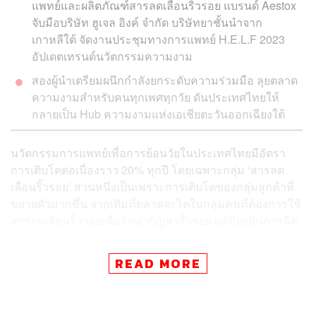
แพทย์และผลิตภัณฑ์สารลดเลือนริ้วรอย แบรนด์ Aestox
จับมือบริษัท ฮูเจล อิงค์ จำกัด บริษัทยาชั้นนำจาก
เกาหลีใต้ จัดงานประชุมทางการแพทย์ H.E.L.F 2023
อัปเดตเทรนด์นวัตกรรมความงาม
สองผู้นำเตรียมผนึกกำลังยกระดับความร่วมมือ ลุยตลาด
ความงามสำหรับคนทุกเพศทุกวัย ดันประเทศไทยให้
กลายเป็น Hub ความงามแห่งเอเชียตะวันออกเฉียงใต้
นวัตกรรมการแพทย์เพื่อการย้อนวัยในประเทศไทยมีอัตรา
การเติบโตต่อเนื่องราว 20% ทุกปี โดยเฉพาะกลุ่ม ‘สารลด
เลือนริ้วรอย’ ส่วนหนึ่งเป็นเพราะการเติบโตของกลุ่มลูกค้าที่
ขยายตัวมากขึ้น จากเดิมที่ตลาดจะโตในกลุ่มคนที่ต้องการใช้
สารลดเลือนริ้วรอยเพื่อรักษาปัญหาริ้วรอย แต่ปัจจุบันการฉีด
สารดังกล่าวยังใช้เพื่อปรับโครงสร้างหน้าในกลุ่มวัยรุ่นเพิ่ม
มากขึ้น
READ MORE
ด้วยเหตุนี้เองเทคนิคการแพทย์และการอัปเดตนวัตกรรมสาร
ลดเลือนริ้วรอยเพื่อการรักษาที่ได้ประสิทธิผลสูงสุดจึงเป็นสิ่ง