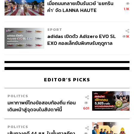
เมื่อถนนกลายเป็นรันเวย์ ‘แยกริน
“เนื่องจากประเทศไทยมีศักยภาพทางด้านบุคลากรที่มี
1.1K
คำ’ จัด LANNA HAUTE
ประสบการณ์และความเชี่ยวชาญ วิทยาการทางการแพทย์ที่
COUTURE กลางสายฝน
ทันสมัย เราได้เชิญแพทย์ผู้เชี่ยวชาญจากสถาบันชั้นนำใน
SPORT
เมืองไทยมาร่วมส่งต่อองค์ความรู้ด้วย ส่วนหนึ่งก็เพื่อให้
adidas เปิดตัว Adizero EVO SL
1K
นานาประเทศเห็นถึงความสามารถของแพทย์เมืองไทย”
EXO คอลเล็กชันพิเศษรับฤดูกาล
College Football
กสิกิจยังเล่าถึงทิศทางการทำตลาดของฮูเจล อิงค์ ว่า ได้มีการ
ขยายตลาดไปสู่ตลาดยุโรป รัสเซีย ลาตินอเมริกา และจีน เป็น
ที่เรียบร้อย
EDITOR'S PICKS
POLITICS
มหากาพย์โกงข้อสอบท้องถิ่น ก่อน
601
เดินหน้าสู่จุดจบในสัปดาห์นี้
POLITICS
เส้นทางคดี 44 สส. ในชั้นศาลฎีกา