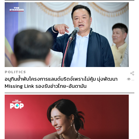
ซึ่งการฉีดสารลดเลือนริ้วรอยและสารเติมเต็มมีเทคนิคที่ต่าง
กัน เราจึงต้องการเน้นย้ำและให้ความรู้ใหม่ๆ กับแพทย์ไทย
เช่น การฉีดสารลดเลือนริ้วรอยอาจเน้นไปที่กล้ามเนื้อ ใน
ขณะที่สารเติมเต็มอาจเน้นบริเวณเนื้อเยื่อเล็กๆ เนื่องจากการ
ออกฤทธิ์ต่างกัน” จุน ลี กล่าวเสริม
POLITICS
อนุทินย้ำพับโครงการแลนด์บริดจ์เพราะไม่คุ้ม มุ่งพัฒนา
...
Missing Link รองรับอ่าวไทย-อันดามัน