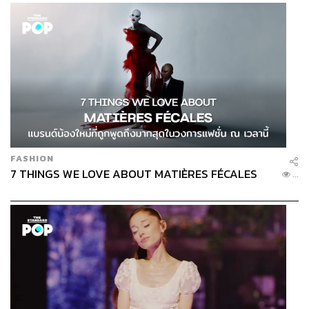
จุน ลี กล่าวว่า การยกระดับความร่วมมือสู่การเป็นพันธมิตร
ระยะยาวร่วมกับเอสเทค ฟาร์มา จะทำให้เกิดการสร้างมูลค่า
เพิ่มให้กับตลาดในประเทศไทย
“นอกจากการแต่งตั้งให้เอสเทค ฟาร์มา เป็น Exclusive
Distributor ในเดือนมิถุนายนนี้ เรายังมองไปถึงการยกระดับ
ความร่วมมือในขั้นต่อไปอีกด้วย โดยฮูเจล อิงค์ และเอสเทค
ฟาร์มา จะต้องมีการทำงานร่วมกันในมิติที่หลากหลายมาก
ขึ้น เพื่อสร้างประสบการณ์ใหม่ให้แก่ลูกค้าและคณะแพทย์ผู้
FASHION
เชี่ยวชาญ ผลักดันประเทศไทยเป็นศูนย์กลางความงาม
7 THINGS WE LOVE ABOUT MATIÈRES FÉCALES
...
(Aesthetic Destination) ของเอเชียตะวันออกเฉียงใต้ และ
การเปิดตัวผลิตภัณฑ์ใหม่ๆ ของฮูเจล อิงค์ ในประเทศไทย
รวมถึงการผลักดัน Aestox ให้คงเป็นแบรนด์อันดับหนึ่งในใจ
ของทั้งคณะแพทย์และลูกค้าในประเทศไทยอย่างต่อเนื่อง
สืบไป”