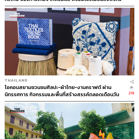
เนื่องจากประเทศไทยมีศักยภาพที่จะเติบโตไปในอนาคต และ
ประเทศ ส่งไว สั่งก่อนเที่ยง ได้ของวันถัดไป ส่งสินค้าแบบ
เย็นตรงจากโรงงาน [ADVERTORIAL]
เป็นตลาดที่สำคัญในอันดับต้นของเอเชีย ทั้งยังมีความ
คล้ายคลึงกับตลาดในเกาหลีใต้เป็นอย่างมาก
THAILAND
ไอคอนสยามชวนชมศิลปะ-ผ้าไทย-งานคราฟต์ ผ่าน
219
นิทรรศการ กิจกรรมและพื้นที่สร้างสรรค์ตลอดเดือนวัน
แม่ [ADVERTORIAL]
จุน ลี กรรมการผู้จัดการ แผนกธุรกิจต่างประเทศ บริษัท ฮูเจล
อิงค์ จำกัด