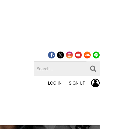
LOG IN
SIGN UP