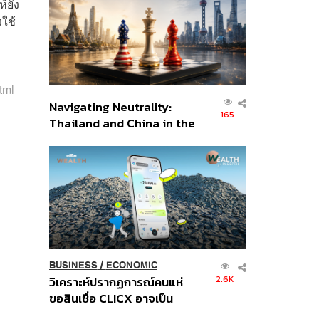
้ยัง
อินโดนีเซีย
ใช้
tml
Navigating Neutrality:
165
Thailand and China in the
Age of a New Global
Order
BUSINESS
/
ECONOMIC
2.6K
วิเคราะห์ปรากฏการณ์คนแห่
ขอสินเชื่อ CLICX อาจเป็น
เพียงยอดภูเขาน้ำแข็ง ของ