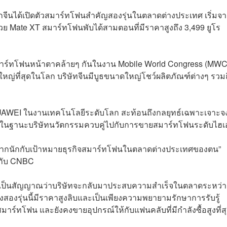
กจีนได้เปิดตัวสมาร์ทโฟนสำคัญสองรุ่นในตลาดต่างประเทศ เริ่มจ
ย Mate XT สมาร์ทโฟนพับได้สามตอนที่มีราคาสูงถึง 3,499 ยูโร
ทโฟนหน้าตาคล้ายๆ กันในงาน Mobile World Congress (MWC) 
หญ่ที่สุดในโลก บริษัทจีนมีบูธขนาดใหญ่โชว์ผลิตภัณฑ์ต่างๆ รวมถ
AWEI ในงานเทคโนโลยีระดับโลก สะท้อนถึงกลยุทธ์เฉพาะเจาะจ
ด์ในฐานะบริษัทนวัตกรรมควบคู่ไปกับการขายสมาร์ทโฟนระดับไฮเ
ยงมากนักกับเป้าหมายธุรกิจสมาร์ทโฟนในตลาดต่างประเทศของตน”
วกับ CNBC
้เป็นสัญญาณว่าบริษัทจะกลับมาประสบความสำเร็จในตลาดระหว่า
ั้งสองรุ่นนี้มีราคาสูงลิบและเป็นเพียงความพยายามรักษาการรับรู้
สมาร์ทโฟน และยังคงขายอุปกรณ์ให้กับแฟนคลับที่มีกำลังซื้อสูงที่ส