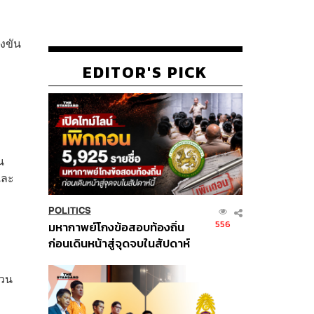
งขัน
EDITOR'S PICK
น
และ
POLITICS
556
มหากาพย์โกงข้อสอบท้องถิ่น
ก่อนเดินหน้าสู่จุดจบในสัปดาห์
นี้
่วน