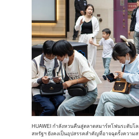
HUAWEI กำลังหวนคืนสู่ตลาดสมาร์ทโฟนระดับโลก
สหรัฐฯ ยังคงเป็นอุปสรรคสำคัญที่อาจฉุดรั้งควา