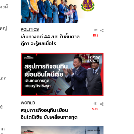
คงมี
ใหญ่
POLITICS
192
เส้นทางคดี 44 สส. ในชั้นศาล
ฎีกา จะรู้ผลเมื่อไร
นอก
WORLD
ช้
535
สรุปภารกิจอนุทิน เยือน
อินโดนีเซีย ขับเคลื่อนการทูต
เศรษฐกิจเชิงรุก ประกาศหุ้น
จาก
ส่วนยุทธศาสตร์ไทย –