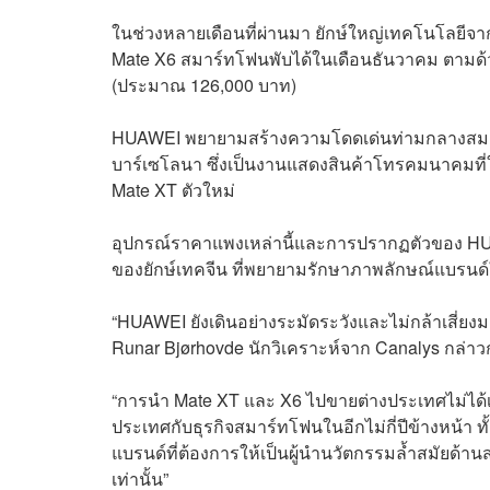
ในช่วงหลายเดือนที่ผ่านมา ยักษ์ใหญ่เทคโนโลยีจา
Mate X6 สมาร์ทโฟนพับได้ในเดือนธันวาคม ตามด้ว
(ประมาณ 126,000 บาท)
HUAWEI พยายามสร้างความโดดเด่นท่ามกลางสมาร์
บาร์เซโลนา ซึ่งเป็นงานแสดงสินค้าโทรคมนาคมที่ใ
Mate XT ตัวใหม่
อุปกรณ์ราคาแพงเหล่านี้และการปรากฏตัวของ HU
ของยักษ์เทคจีน ที่พยายามรักษาภาพลักษณ์แบรน
“HUAWEI ยังเดินอย่างระมัดระวังและไม่กล้าเสี่
Runar Bjørhovde นักวิเคราะห์จาก Canalys กล่า
“การนำ Mate XT และ X6 ไปขายต่างประเทศไม่ได
ประเทศกับธุรกิจสมาร์ทโฟนในอีกไม่กี่ปีข้างหน้า ท
แบรนด์ที่ต้องการให้เป็นผู้นำนวัตกรรมล้ำสมัยด้าน
เท่านั้น”