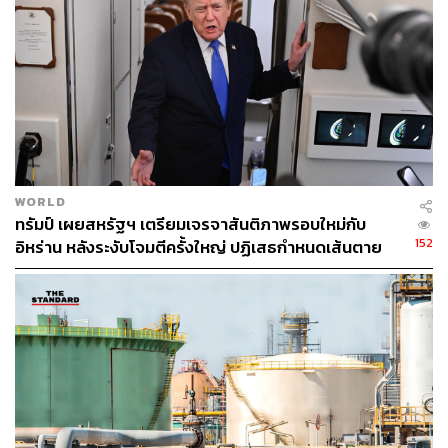
WORLD
ทรัมป์ เผยสหรัฐฯ เตรียมเจรจาสันติภาพรอบใหม่กับ
152
อิหร่าน หลังระงับโจมตีครั้งใหญ่ ปฏิเสธกำหนดเส้นตาย
บรรลุข้อตกลง