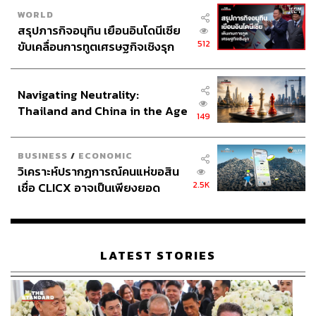
WORLD
สรุปภารกิจอนุทิน เยือนอินโดนีเซีย
512
ขับเคลื่อนการทูตเศรษฐกิจเชิงรุก
ประกาศหุ้นส่วนยุทธศาสตร์ไทย –
อินโดนีเซีย
Navigating Neutrality:
Thailand and China in the Age
149
of a New Global Order
BUSINESS
/
ECONOMIC
วิเคราะห์ปรากฏการณ์คนแห่ขอสิน
2.5K
เชื่อ CLICX อาจเป็นเพียงยอด
ภูเขาน้ำแข็ง ของปัญหาหนี้ครัว
เรือนไทยที่ถูกซุกไว้
LATEST STORIES