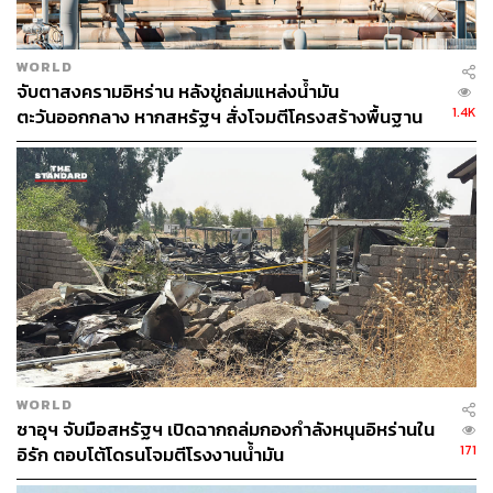
WORLD
จับตาสงครามอิหร่าน หลังขู่ถล่มแหล่งน้ำมัน
1.4K
ตะวันออกกลาง หากสหรัฐฯ สั่งโจมตีโครงสร้างพื้นฐาน
WORLD
ซาอุฯ จับมือสหรัฐฯ เปิดฉากถล่มกองกำลังหนุนอิหร่านใน
171
อิรัก ตอบโต้โดรนโจมตีโรงงานน้ำมัน