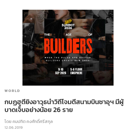
WORLD
กบฏฮูตียิงอาวุธนำวิถีโจมตีสนามบินซาอุฯ มีผู้
บาดเจ็บอย่างน้อย 26 ราย
โดย
คมปทิต คงศักดิ์ศรีสกุล
12.06.2019