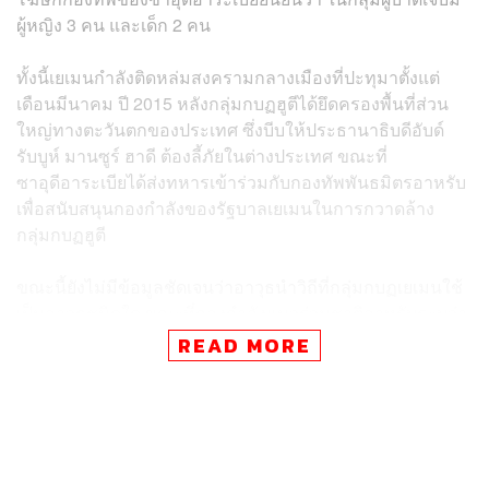
ผู้หญิง 3 คน และเด็ก 2 คน
ทั้งนี้เยเมนกำลังติดหล่มสงครามกลางเมืองที่ปะทุมาตั้งแต่
เดือนมีนาคม ปี 2015 หลังกลุ่มกบฏฮูตีได้ยึดครองพื้นที่ส่วน
ใหญ่ทางตะวันตกของประเทศ ซึ่งบีบให้ประธานาธิบดี
อับด์
รับบูห์ มานซูร์ ฮาดี
ต้องลี้ภัยในต่างประเทศ ขณะที่
ซาอุดีอาระเบียได้ส่งทหารเข้าร่วมกับกองทัพพันธมิตรอาหรับ
เพื่อสนับสนุนกองกำลังของรัฐบาลเยเมนในการกวาดล้าง
กลุ่มกบฏฮูตี
ขณะนี้ยังไม่มีข้อมูลชัดเจนว่าอาวุธนำวิถีที่กลุ่มกบฏเยเมนใช้
เป็นอาวุธชนิดใด ขณะที่กองกำลังแนวร่วมชาติอาหรับระบุว่า
เหตุการณ์โจมตีที่เกิดขึ้นเป็นเครื่องพิสูจน์ว่า กลุ่มฮูตีครอบ
READ MORE
ครองอาวุธทันสมัย ซึ่งอาจได้รับการสนับสนุนจากอิหร่าน
พิสูจน์อักษร:
ลักษณ์นารา พักตร์เพียงจันทร์
อ้างอิง:
www.aljazeera.com/news/2019/06/houthi-missile-stri