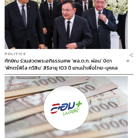
POLITICS
ทักษิณ ร่วมสวดพระอภิธรรมศพ ‘พล.ต.ท. ผ่อน’ บิดา
...
‘พักตร์พิไล ทวีสิน’ สิริอายุ 103 ปี แกนนำเพื่อไทย-บุคคล
หลากวงการร่วมอาลัย