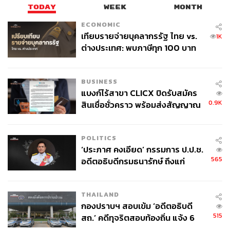
TODAY
WEEK
MONTH
ECONOMIC
เทียบรายจ่ายบุคลากรรัฐ ไทย vs.
1K
ต่างประเทศ: พบภาษีทุก 100 บาท
ของคนไทยใช้ไปกับข้าราชการเฉียด
40 บาท
BUSINESS
แบงก์ไร้สาขา CLICX ปิดรับสมัคร
0.9K
สินเชื่อชั่วคราว พร้อมส่งสัญญาณ
เตือนกลุ่มกู้เงินผิดวัตถุประสงค์-ให้
ข้อมูลเท็จ เตรียมดำเนินคดีเด็ดขาด
POLITICS
‘ประภาศ คงเอียด’ กรรมการ ป.ป.ช.
565
อดีตอธิบดีกรมธนารักษ์ ถึงแก่
อนิจกรรม
THAILAND
กองปราบฯ สอบเข้ม ‘อดีตอธิบดี
515
สถ.’ คดีทุจริตสอบท้องถิ่น แจ้ง 6
ข้อหาหนัก จ่อชง ป.ป.ช. 12 ส.ค. นี้