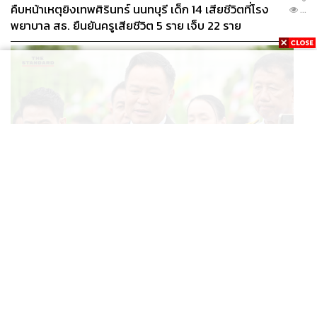
คืบหน้าเหตุยิงเทพศิรินทร์ นนทบุรี เด็ก 14 เสียชีวิตที่โรง
...
พยาบาล สธ. ยืนยันครูเสียชีวิต 5 ราย เจ็บ 22 ราย
POLITICS
อนุทินบอกโรมปมทุจริตสอบท้องถิ่น นายกฯไม่มีหน้าที่ดู
...
TOR แต่มีหน้าที่หาคนผิดมาลงโทษ