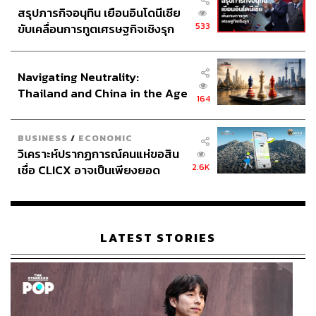
สรุปภารกิจอนุทิน เยือนอินโดนีเซีย
533
ขับเคลื่อนการทูตเศรษฐกิจเชิงรุก
ประกาศหุ้นส่วนยุทธศาสตร์ไทย –
อินโดนีเซีย
Navigating Neutrality:
Thailand and China in the Age
164
of a New Global Order
BUSINESS
/
ECONOMIC
วิเคราะห์ปรากฏการณ์คนแห่ขอสิน
2.6K
เชื่อ CLICX อาจเป็นเพียงยอด
ภูเขาน้ำแข็ง ของปัญหาหนี้ครัว
เรือนไทยที่ถูกซุกไว้
LATEST STORIES