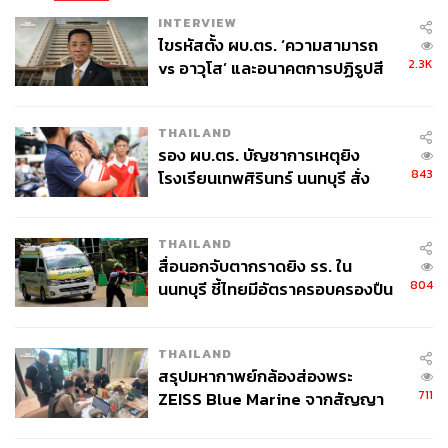
INTERVIEW
ไขรหัสตั้ง ผบ.ตร. ‘ความสามารถ
2.3K
vs อาวุโส’ และอนาคตการปฏิรูปสี
กากี กับ พล.ต.อ. เอก อังสนานนท์
THAILAND
รอง ผบ.ตร. บัญชาการเหตุยิง
843
โรงเรียนเทพศิรินทร์ นนทบุรี สั่ง
ค้นหา 2 รอบยืนยันไร้คนติดค้าง พบ
ศพปู่-ย่าที่บ้านพักผู้ก่อเหตุ
THAILAND
สื่อนอกจับตากราดยิง รร. ใน
804
นนทบุรี ชี้ไทยมีอัตราครอบครองปืน
สูงในระดับต้นของภูมิภาค
THAILAND
สรุปมหากาพย์กล้องส่องพระ
711
ZEISS Blue Marine จากสัญญา
ผลิต 8.3 ล้าน สู่ข้อพิพาท ‘มา
เวลล์ฯ’ ฟ้อง ‘โทน บางแค’ ผิดนัด