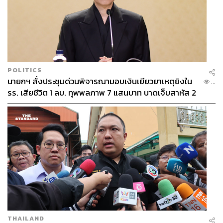
POLITICS
นายกฯ สั่งประชุมด่วนพิจารณามอบเงินเยียวยาเหตุยิงใน
...
รร. เสียชีวิต 1 ลบ. ทุพพลภาพ 7 แสนบาท บาดเจ็บสาหัส 2
แสนบาท บาดเจ็บเล็กน้อย 1 แสนบาท
THAILAND