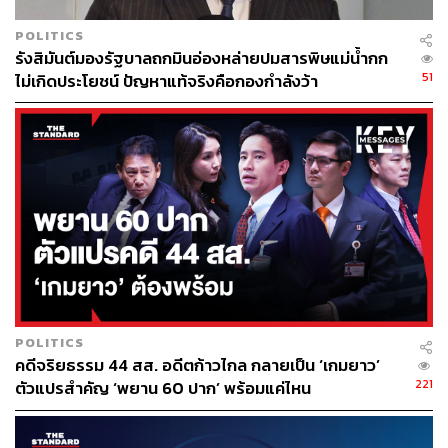
POLITICS
รังสิมันต์มองรัฐบาลถกมินอ่องหล่ายปมสารพิษแม่น้ำกก
51
ไม่เกิดประโยชน์ ปัญหาแท้จริงคือกองกำลังว้า
TAGS:
สมาชิกสภาผู้แทนราษฎร (สส.)
ชวน หลีกภัย
การประชุมสภาผู้แทนราษฎร
งบประมาณปี 2565
POLITICS
คดีจริยธรรม 44 สส. อดีตก้าวไกล กลายเป็น ‘เกมยาว’
221
ตัวแปรสำคัญ ‘พยาน 60 ปาก’ พร้อมแค่ไหน