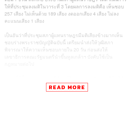
ให้ที่ประชุมลงมติในวาระที่ 3 โดยผลการลงมติคือ เห็นชอบ
257 เสียง ไม่เห็นด้วย 189 เสียง งดออกเสียง 4 เสียง ไม่ลง
คะแนนเสียง 1 เสียง
เป็นอันว่าที่ประชุมสภาผู้แทนราษฎรมีมติเสียงข้างมากเห็น
ชอบร่างพระราชบัญญัติฉบับนี้ เตรียมนำส่งให้วุฒิสภา
พิจารณาให้ความเห็นชอบภายใน 20 วัน ก่อนส่งให้
เลขาธิการคณะรัฐมนตรีนำขึ้นทูลเกล้าฯ บังคับใช้เป็น
กฎหมายต่อไป
ขณะที่ปีนี้ พล.อ. ประยุทธ์ จันทร์โอชา นายกรัฐมนตรี ไม่ได้
เดินทางมาที่อาคารรัฐสภาเพื่อขอบคุณสภาผู้แทนราษฎรที่
READ MORE
ผ่านงบประมาณประจำปี 2565 ด้วยตนเอง โดยมอบให้ สุ
พัฒนพงษ์ พันธ์มีเชาว์ รองนายกรัฐมนตรี และรัฐมนตรี
ว่าการกระทรวงพลังงาน กล่าวขอบคุณสมาชิกสภาผู้แทน
ราษฎรที่ให้ความเห็นชอบร่างพระราชบัญญัติงบประมาณ
รายจ่ายประจำปีงบประมาณ พ.ศ. 2565 จนสำเร็จลุล่วงไปได้
ด้วยดี รวมทั้งข้อสังเกตของคณะกรรมาธิการ ซึ่งเป็น