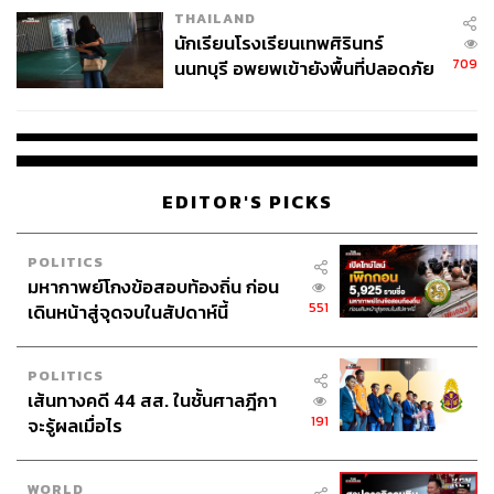
THAILAND
จ่ายหนี้-แอบระบุแบรนด์
นักเรียนโรงเรียนเทพศิรินทร์
709
นนทบุรี อพยพเข้ายังพื้นที่ปลอดภัย
ชั่วคราว หลังเหตุใช้อาวุธปืนภายใน
โรงเรียนคลี่คลาย
EDITOR'S PICKS
POLITICS
มหากาพย์โกงข้อสอบท้องถิ่น ก่อน
551
เดินหน้าสู่จุดจบในสัปดาห์นี้
POLITICS
เส้นทางคดี 44 สส. ในชั้นศาลฎีกา
191
จะรู้ผลเมื่อไร
WORLD