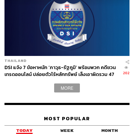
91
ABOUT THE AUTHOR
THE STANDARD TEAM
กองบรรณาธิการ THE STANDARD
THAILAND
DSI แจ้ง 7 ข้อหาหนัก ‘ภาวุธ-รัฐภูมิ’ พร้อมพวก คดีชวน
202
เทรดออนไลน์ ปล่อยตัวไร้หลักทรัพย์ เล็งเอาผิดรวม 47
ราย
MORE
MOST POPULAR
TODAY
WEEK
MONTH