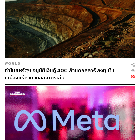
ช่องทางติดตาม
THE STANDARD WEALTH
Twitter:
twitter.com/standard_wealth
Instagram:
instagram.com/thestandardwealth
Official Line:
https://lin.ee/xfPbXUP
สามารถติดตาม THE STANDARD WEALTH
WORLD
ทำไมสหรัฐฯ อนุมัติเงินกู้ 400 ล้านดอลลาร์ ลงทุนใน
ผ่านแอปพลิเคชันต่างๆ ที่คุณสะดวกหรือใช้งานอยู่แล้วได้เลย
65
เหมืองแร่หายากออสเตรเลีย
TAGS:
กล้วย
ปัญญาประดิษฐ์ (Artificial intelligence - AI)
เทคโนโลยี
Australia
IoT
Hitachi
เกษตรกรรม