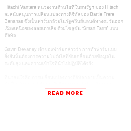
Hitachi Vantara หน่วยงานด้านไอทีในสหรัฐฯ ของ Hitachi
จะสนับสนุนการเปลี่ยนแปลงทางดิจิทัลของ Bartle Frere
Bananas ซึ่งเป็นฟาร์มกล้วยในรัฐควีนส์แลนด์ทางตะวันออก
เฉียงเหนือของออสเตรเลีย ด้วยโซลูชัน ‘Smart Farm’ แบบ
ดิจิทัล
Gavin Devaney เจ้าของฟาร์มกล่าวว่า การทำฟาร์มแบบ
ยั่งยืนนั้นต้องการความโปร่งใสที่ขับเคลื่อนด้วยข้อมูลใน
ระดับสูง และความเข้าใจที่นำไปปฏิบัติได้จริง
ที่น่าสนใจคือ การเปลี่ยนแปลงทางดิจิทัลกลายเป็นความ
จำเป็นเชิงกลยุทธ์สำหรับผู้ผลิตอาหารเช่นกัน เนื่องจาก
แมชชีนเลิร์นนิง ระบบอัตโนมัติ และเทคโนโลยีเกิดใหม่อื่นๆ
READ MORE
กำลังเปลี่ยนแปลงธุรกิจจากพื้นฐานในเกือบทุกอุตสาหกรรม
โดยฟาร์มจะใช้ AI ในการวิเคราะห์ข้อมูลที่รวบรวมโดย
สถานีตรวจสอบสภาพอากาศ และเซ็นเซอร์ความชื้นในดิน
เพื่อควบคุมระดับของน้ำ ระบบได้รับการออกแบบมาเพื่อช่วย