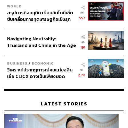
WORLD
สรุปภารกิจอนุทิน เยือนอินโดนีเซีย
557
ขับเคลื่อนการทูตเศรษฐกิจเชิงรุก
ประกาศหุ้นส่วนยุทธศาสตร์ไทย –
อินโดนีเซีย
Navigating Neutrality:
Thailand and China in the Age
191
of a New Global Order
BUSINESS
/
ECONOMIC
วิเคราะห์ปรากฏการณ์คนแห่ขอสิน
2.7K
เชื่อ CLICX อาจเป็นเพียงยอด
ภูเขาน้ำแข็ง ของปัญหาหนี้ครัว
เรือนไทยที่ถูกซุกไว้
LATEST STORIES