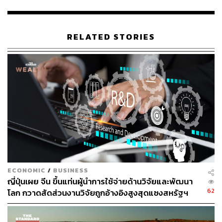
ศักยภาพอยู่มาก โดยอิงจากการเปลี่ยนแปลงทางดิจิทัล
สำหรับเทคโนโลยีการเกษตรของโลกคาดว่าจะมีมูลค่า 4.11
หมื่นล้านดอลลาร์ในปี 2027 เพิ่มขึ้น 450% เมื่อเทียบกับปี
RELATED STORIES
2019 ตามข้อมูลของ Global Information
Hitachi กำลังมองหาที่จะใช้ประโยชน์จากแนวโน้มนี้ โดยนำ
เสนอบริการแพลตฟอร์ม Lumada IoT ที่มุ่งเปลี่ยนข้อมูลให้
เป็นข้อมูลเชิงลึกเพื่อขับเคลื่อนนวัตกรรมดิจิทัล รวมถึงการ
วิเคราะห์ข้อมูลโดยใช้ AI และเทคโนโลยีดิจิทัลขั้นสูงอื่นๆ
โดย Hitachi วางแผนที่จะให้บริการ Lumada แก่ธุรกิจใน
หลากหลายภาคส่วน รวมถึงการเกษตร พร้อมคาดว่ายอด
ขายจะสูงถึง 1.58 ล้านล้านเยนในปีงบประมาณ 2021 เพิ่มขึ้น
42% จากปีก่อนหน้า
ECONOMIC
/
BUSINESS
อ้างอิง:
ญี่ปุ่นเผย จีน ขึ้นแท่นผู้นำการใช้จ่ายด้านวิจัยและพัฒนา
https://asia.nikkei.com/Business/Agriculture/Hitachi-t
62
โลก กวาดสัดส่วนงานวิจัยถูกอ้างอิงสูงสุดแซงสหรัฐฯ
ech-tools-bring-Australian-banana-into-digital-era