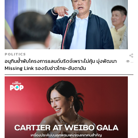
POLITICS
อนุทินย้ำพับโครงการแลนด์บริดจ์เพราะไม่คุ้ม มุ่งพัฒนา
...
Missing Link รองรับอ่าวไทย-อันดามัน