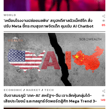
WORLD
‘เหมือนโรงงานปล่อยมลพิษ’ สรุปคดีศาลนิวเม็กซิโก สั่ง
85
ปรับ Meta ชี้กระทบสุขภาพจิตเด็ก คุมเข้ม AI Chatbot
288
ABOUT THE AUTHOR
ถนัดกิจ จันกิเสน
Content Creator ประจำกองบรรณาธิการ
THE STANDARD WEALTH ผู้เสพติดโลก
ธุรกิจ การตลาด เทคโนโลยี และชอบสำรวจ
โลกออฟไลน์และออนไลน์มาถอดรหัสความ
เคลื่อนไหวให้เป็นเรื่องเข้าใจง่าย สนุก และได้
ไอเดียใหม่ๆ
ECONOMIC
/
MARKET
/
TECH
จับตาสมรภูมิ ‘เทค-AI’ สหรัฐฯ-จีน เจาะลึกหุ้นกลุ่มได้-
149
เสียประโยชน์ และกลยุทธ์จัดพอร์ตสู้ศึก Mega Trend 3-
5 ปีข้างหน้า