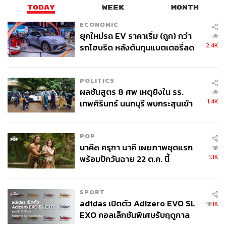
TODAY
WEEK
MONTH
ECONOMIC
ยุคใหม่รถ EV ราคาเริ่ม (ถูก) กว่า
2.4K
รถไฮบริด หลังต้นทุนแบตเตอรี่ลด
ลง - จีนแห่บุกตลาดเกิดใหม่
POLITICS
ผลชันสูตร 8 ศพ เหตุยิงใน รร.
1.4K
เทพศิรินทร์ นนทบุรี พบกระสุนเข้า
จุดสำคัญ ‘ศีรษะ-หน้าอก’ ครูถูกยิง
4 นัด จากระยะไกล
POP
นาคี๓ ครุฑา นาคี เผยภาพชุดแรก
1.1K
พร้อมปักวันฉาย 22 ต.ค. นี้
SPORT
adidas เปิดตัว Adizero EVO SL
1K
EXO คอลเล็กชันพิเศษรับฤดูกาล