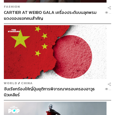
FASHION
CARTIER AT WEIBO GALA เครื่องประดับบนลุคพรม
...
แดงของแขกคนสำคัญ
WORLD
/
CHINA
จีนเรียกร้องให้ญี่ปุ่นยุติการพิจารณาครอบครองอาวุธ
...
นิวเคลียร์