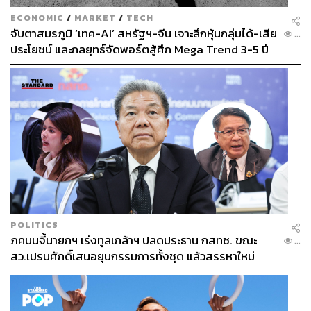
ECONOMIC
/
MARKET
/
TECH
จับตาสมรภูมิ ‘เทค-AI’ สหรัฐฯ-จีน เจาะลึกหุ้นกลุ่มได้-เสีย
...
ประโยชน์ และกลยุทธ์จัดพอร์ตสู้ศึก Mega Trend 3-5 ปี
ข้างหน้า
POLITICS
ภคมนจี้นายกฯ เร่งทูลเกล้าฯ ปลดประธาน กสทช. ขณะ
...
สว.เปรมศักดิ์เสนอยุบกรรมการทั้งชุด แล้วสรรหาใหม่