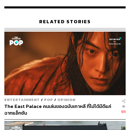
คำแนะนำและคำวิจารณ์ต่างๆ เพื่อนำไปปรับปรุงในอนาคต
ด้วยเช่นกัน
RELATED STORIES
ภาพ:
HLL/Imazins via Getty Images
อ้างอิง:
https://koreajoongangdaily.joins.com/news/2026-05-
18/entertainment/television/IU-actor-Byeon-Wooseok
-publicly-apologize-for-historical-inaccuracies-in-Perf
ect-Crown/2595042
TAGS:
Byeon Woo-seok
บิดเบือนข้อมูล
Perfect Crown
ประวัติศาสตร์
IU
วัฒนธรรม
ราชวงศ์
ENTERTAINMENT
/
POP
/
OPINION
ซีรีส์เกาหลี
The East Palace คนเล่นของฉบับเกาหลี ที่ไม่ได้มีดีแค่
511
ฉากแอ็กชัน