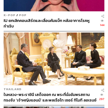
K-POP
/
POP
IU ยกเลิกคอนเสิร์ตและเลื่อนคัมแบ็ก หลังอาการโรคหู
144
กำเริบ
THAILAND
ในหลวง-พระราชินี เสด็จออก ณ พระที่นั่งอัมพรสถาน
297
ทรงรับ ‘เจ้าหญิงแอนน์’ และพลเรือโท เซอร์ ทิโมที ลอเรนซ์
ในโอกาสเสด็จเยือนไทย