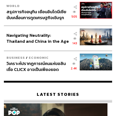
WORLD
สรุปภารกิจอนุทิน เยือนอินโดนีเซีย
505
ขับเคลื่อนการทูตเศรษฐกิจเชิงรุก
ประกาศหุ้นส่วนยุทธศาสตร์ไทย –
อินโดนีเซีย
Navigating Neutrality:
Thailand and China in the Age
143
of a New Global Order
BUSINESS
/
ECONOMIC
วิเคราะห์ปรากฏการณ์คนแห่ขอสิน
2.4K
เชื่อ CLICX อาจเป็นเพียงยอด
ภูเขาน้ำแข็ง ของปัญหาหนี้ครัว
เรือนไทยที่ถูกซุกไว้
LATEST STORIES