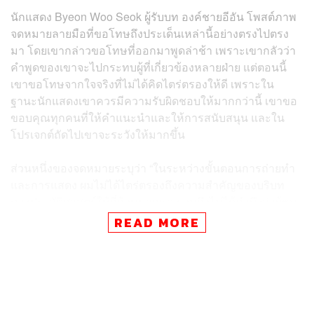
นักแสดง Byeon Woo Seok ผู้รับบท องค์ชายอีอัน โพสต์ภาพ
จดหมายลายมือที่ขอโทษถึงประเด็นเหล่านี้อย่างตรงไปตรง
มา โดยเขากล่าวขอโทษที่ออกมาพูดล่าช้า เพราะเขากลัวว่า
คำพูดของเขาจะไปกระทบผู้ที่เกี่ยวข้องหลายฝ่าย แต่ตอนนี้
เขาขอโทษจากใจจริงที่ไม่ได้คิดไตร่ตรองให้ดี เพราะใน
ฐานะนักแสดงเขาควรมีความรับผิดชอบให้มากกว่านี้ เขาขอ
ขอบคุณทุกคนที่ให้คำแนะนำและให้การสนับสนุน และใน
โปรเจกต์ถัดไปเขาจะระวังให้มากขึ้น
ส่วนหนึ่งของจดหมายระบุว่า “ในระหว่างขั้นตอนการถ่ายทำ
และการแสดง ผมไม่ได้ไตร่ตรองถึงความสำคัญของบริบท
ทางประวัติศาสตร์ให้ถี่ถ้วนมากพอ รวมถึงไม่ได้คำนึงว่าผู้ชม
จะรู้สึกอย่างไรกับความผิดพลาดดังกล่าว จากเสียงสะท้อนที่
READ MORE
ได้รับมาทำให้ผมทบทวนตัวเองและตระหนักว่า ในฐานะนัก
แสดงผมต้องมีความรับผิดชอบที่ยิ่งใหญ่กว่านี้ ไม่ใช่แค่เรื่อง
การแสดงของตัวเองเท่านั้น แต่ยังรวมถึงข้อความและบริบทที่
อยู่เบื้องหลังงานของผมด้วย”