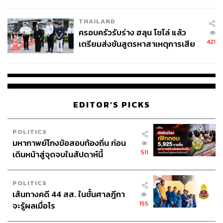
โลกภายใน 6 วัน
THAILAND
ครอบครัวรับร่าง ฮลุน โซโล่ แล้ว
421
เตรียมส่งชันสูตรหาสาเหตุการเสีย
ชีวิต
EDITOR'S PICKS
POLITICS
มหากาพย์โกงข้อสอบท้องถิ่น ก่อน
511
เดินหน้าสู่จุดจบในสัปดาห์นี้
POLITICS
เส้นทางคดี 44 สส. ในชั้นศาลฎีกา
155
จะรู้ผลเมื่อไร