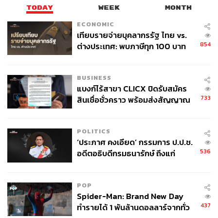
TODAY
WEEK
MONTH
ECONOMIC
เทียบรายจ่ายบุคลากรรัฐ ไทย vs.
854
ต่างประเทศ: พบภาษีทุก 100 บาท
ของคนไทยใช้ไปกับข้าราชการเฉียด
40 บาท
BUSINESS
แบงก์ไร้สาขา CLICX ปิดรับสมัคร
733
สินเชื่อชั่วคราว พร้อมส่งสัญญาณ
เตือนกลุ่มกู้เงินผิดวัตถุประสงค์-ให้
ข้อมูลเท็จ เตรียมดำเนินคดีเด็ดขาด
POLITICS
‘ประภาศ คงเอียด’ กรรมการ ป.ป.ช.
536
อดีตอธิบดีกรมธนารักษ์ ถึงแก่
อนิจกรรม
POP
Spider-Man: Brand New Day
437
ทำรายได้ 1 พันล้านดอลลาร์จากทั่ว