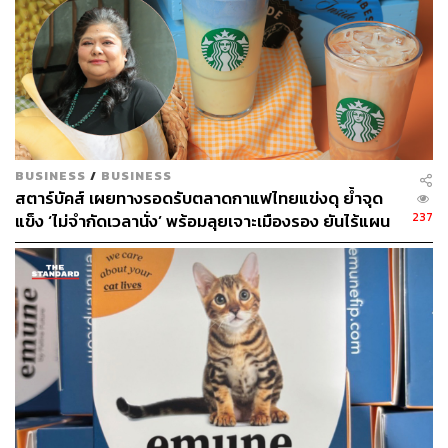
BUSINESS
/
BUSINESS
สตาร์บัคส์ เผยทางรอดรับตลาดกาแฟไทยแข่งดุ ย้ำจุด
237
แข็ง ‘ไม่จำกัดเวลานั่ง’ พร้อมลุยเจาะเมืองรอง ยันไร้แผน
ขึ้นราคาปีนี้