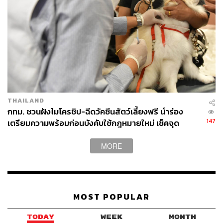
THAILAND
กทม. ชวนฝังไมโครชิป-ฉีดวัคซีนสัตว์เลี้ยงฟรี นำร่อง
147
เตรียมความพร้อมก่อนบังคับใช้กฎหมายใหม่ เช็คจุด
บริการผ่าน Traffy Fondue
MORE
MOST POPULAR
TODAY
WEEK
MONTH