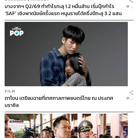
บางจากฯ Q2/69 ทำกำไรทะลุ 1.2 หมื่นล้าน เริ่มบุ๊กกำไร
...
‘SAF’ เชิงพาณิชย์ครั้งแรก หนุนรายได้ครึ่งปีทะลุ 3.2 แสน
ล้าน
FILM
ตาโขน เตรียมฉายที่เทศกาลภาพยนตร์ไทย ณ ประเทศ
...
บราซิล