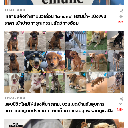
THAILAND
​ ทลายแก๊งทำยาแมวเถื่อน ‘Emune’ ผสมน้ำ-แป้งเพิ่ม
196
ราคา เข้าข่ายทารุณกรรมสัตว์ทางอ้อม
THAILAND
มอบชีวิตใหม่ให้น้องสี่ขา กทม. ชวนเปิดบ้านรับอุปการะ
1.9K
หมา-แมวศูนย์ประเวศฯ เติมเต็มความอบอุ่นพร้อมดูแลฝัง
ไมโครชิปฟรี