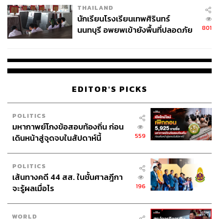
THAILAND
จ่ายหนี้-แอบระบุแบรนด์
นักเรียนโรงเรียนเทพศิรินทร์
801
นนทบุรี อพยพเข้ายังพื้นที่ปลอดภัย
ชั่วคราว หลังเหตุใช้อาวุธปืนภายใน
โรงเรียนคลี่คลาย
EDITOR'S PICKS
POLITICS
มหากาพย์โกงข้อสอบท้องถิ่น ก่อน
559
เดินหน้าสู่จุดจบในสัปดาห์นี้
POLITICS
เส้นทางคดี 44 สส. ในชั้นศาลฎีกา
196
จะรู้ผลเมื่อไร
WORLD