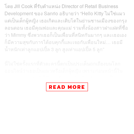
โดย Jill Cook ที่รับตำแหน่ง
Director of Retail Business
Development ของ Sanrio
อธิบายว่า “Hello Kitty ไม่ใช่แมว
แต่เป็นเด็กผู้หญิง เธอเกิดและเติบโตในย่านชานเมืองของกรุง
ลอนดอน เธอมีคุณพ่อและคุณแม่ รวมทั้งน้องสาวฝาแฝดที่ชื่อ
ว่า Mimmy ซึ่งพวกเธอก็เป็นเพื่อนที่สนิทกันมากๆ และเธอเอง
ก็มีความสุขกับการได้อบคุกกี้และเจอกับเพื่อนใหม่… เธอมี
น้ำหนักเท่าลูกแอปเปิ้ล 3 ลูก สูงเท่าแอปเปิ้ล 5 ลูก”
นี่ไม่ใช่ครั้งแรกที่ตัวละครนี้ตกเป็นประเด็นถกเถียงบนโลก
ออนไลน์ว่าเธอเป็นแมวหรือเด็กผู้หญิง เพราะก่อนหน้านี้ใน
ช่วงครบรอบ 40 ปี ก็มีการเปิดเผยเช่นเดียวกันว่าเธอเป็น
มนุษย์ แต่แน่นอนว่าจากเวลานั้นจนถึงตอนนี้ หลายคนอาจจะ
READ MORE
ทำใจเชื่อได้ยาก เพราะภาพลักษณ์ที่มีหูเล็กๆ และมีหนวด
เหมือนแมวเช่นนั้นก็ไม่น่าจะเป็นเด็กผู้หญิงได้
เช่นเดียวกันกับการที่ใครหลายคนก็ไม่เชื่อว่าเธอเป็นเด็กหญิง
ที่เติบโตมาในประเทศอังกฤษ แต่ความจริงแล้ว Hello Kitty
เกิดขึ้นครั้งแรกเมื่อทศวรรษที่ 1970 ซึ่งเป็นช่วงเวลาที่ชาว