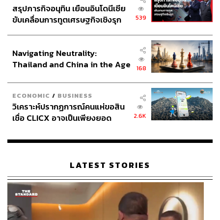
สรุปภารกิจอนุทิน เยือนอินโดนีเซีย
539
ขับเคลื่อนการทูตเศรษฐกิจเชิงรุก
ประกาศหุ้นส่วนยุทธศาสตร์ไทย –
อินโดนีเซีย
Navigating Neutrality:
Thailand and China in the Age
168
of a New Global Order
ECONOMIC
/
BUSINESS
วิเคราะห์ปรากฏการณ์คนแห่ขอสิน
2.6K
เชื่อ CLICX อาจเป็นเพียงยอด
ภูเขาน้ำแข็ง ของปัญหาหนี้ครัว
เรือนไทยที่ถูกซุกไว้
LATEST STORIES