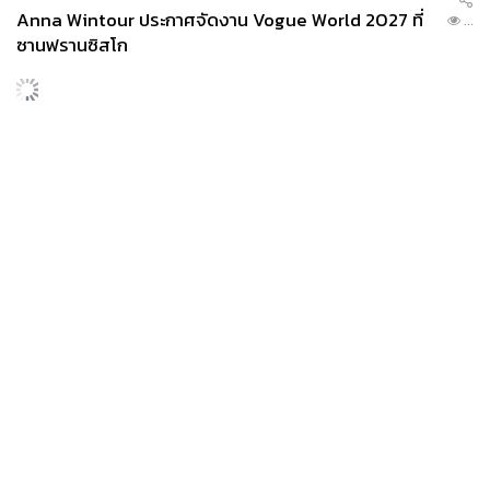
Anna Wintour ประกาศจัดงาน Vogue World 2027 ที่
...
ซานฟรานซิสโก
SPORT
ยาน ดิโอม็องเด้ 2 ปีก่อนยังไร้สโมสรอาชีพ สู่นักเตะค่าตัว
...
125 ล้านยูโร กับคำสัญญาถึงน้องสาวผู้ล่วงลับ