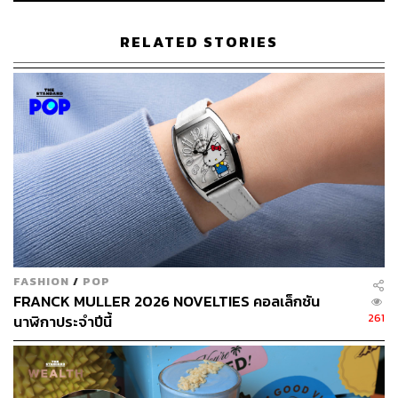
TAGS:
Sanrio
Hello Kitty
Yuko Shimizu
แมว
Jill Cook
RELATED STORIES
2.0K
ABOUT THE AUTHOR
FASHION
/
POP
ภัทรณกัญ อนันเต่า
FRANCK MULLER 2026 NOVELTIES คอลเล็กชัน
กองบรรณาธิการคัลเจอร์ สำนักข่าว THE
261
นาฬิกาประจำปีนี้
STANDARD