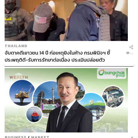
THAILAND
จับตาคดีเยาวชน 14 ปี ก่อเหตุยิงในห้าง กรมพินิจฯ ชี้
...
ประพฤติดี-รับการรักษาต่อเนื่อง ประเมินปล่อยตัว
BUSINESS
/
MARKET