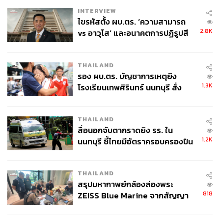
INTERVIEW
ไขรหัสตั้ง ผบ.ตร. ‘ความสามารถ
2.8K
vs อาวุโส’ และอนาคตการปฏิรูปสี
กากี กับ พล.ต.อ. เอก อังสนานนท์
THAILAND
รอง ผบ.ตร. บัญชาการเหตุยิง
1.3K
โรงเรียนเทพศิรินทร์ นนทบุรี สั่ง
ค้นหา 2 รอบยืนยันไร้คนติดค้าง พบ
ศพปู่-ย่าที่บ้านพักผู้ก่อเหตุ
THAILAND
สื่อนอกจับตากราดยิง รร. ใน
1.2K
นนทบุรี ชี้ไทยมีอัตราครอบครองปืน
สูงในระดับต้นของภูมิภาค
THAILAND
สรุปมหากาพย์กล้องส่องพระ
818
ZEISS Blue Marine จากสัญญา
ผลิต 8.3 ล้าน สู่ข้อพิพาท ‘มา
เวลล์ฯ’ ฟ้อง ‘โทน บางแค’ ผิดนัด