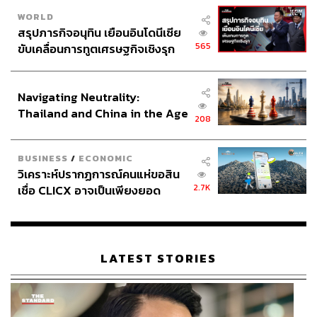
WORLD
สรุปภารกิจอนุทิน เยือนอินโดนีเซีย
565
ขับเคลื่อนการทูตเศรษฐกิจเชิงรุก
ประกาศหุ้นส่วนยุทธศาสตร์ไทย –
อินโดนีเซีย
Navigating Neutrality:
Thailand and China in the Age
208
of a New Global Order
BUSINESS
/
ECONOMIC
วิเคราะห์ปรากฏการณ์คนแห่ขอสิน
2.7K
เชื่อ CLICX อาจเป็นเพียงยอด
ภูเขาน้ำแข็ง ของปัญหาหนี้ครัว
เรือนไทยที่ถูกซุกไว้
LATEST STORIES