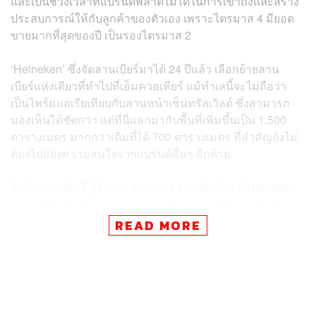
และเป็นช่วงเวลาที่แบรนด์พลาดไม่ได้ในการเข้าถึงและสร้าง
ประสบการณ์ให้กับลูกค้าของตัวเอง เพราะไตรมาส 4 มียอด
ขายมากที่สุดของปี เป็นรองไตรมาส 2
‘Heineken’ ซึ่งจัดลานเบียร์มาได้ 24 ปีแล้ว เลือกย้ายลาน
เบียร์แห่งเดียวที่ทำไปที่เอ็มควอเทียร์ แม้ทำเลนี้จะไม่ถือว่า
เป็นไพร์มแอเรียเทียบกับลานหน้าเซ็นทรัลเวิลด์ ซึ่งสามารถ
มองเห็นได้ชัดกว่า แต่ที่นี่แลกมากับพื้นที่เพิ่มขึ้นเป็น 1,500
ตารางเมตร มากกว่าเดิมที่ได้ 700 ตารางเมตร ที่สำคัญยังไม่
ต้องไปแย่งความสนใจจากแบรนด์อื่นๆ อีกด้วย
ธีรภัทร พงศ์เมธี ผู้จัดการฝ่ายการตลาดผลิตภัณฑ์ Heineken
กลุ่มบริษัท ทีเอพี กล่าวว่า “การเปลี่ยนสถานที่จัดงานไม่มี
ปัญหาอยู่แล้ว เพราะทั้ง 2 เป็นศูนย์การค้าที่ตึงทราฟฟิกเข้า
READ MORE
มาอยู่แล้ว อีกทั้งเป้าหมายของการจัดงานอยู่ที่ทำให้คนรู้จัก
แบรนด์ให้มากที่สุด ผ่านการสร้างประสบการณ์ที่เกิดขึ้นใน
งาน”
การจัดงานในครั้งนี้เกิดขึ้นภายใต้ ‘ปีใหม่นี้เลือกมอบมุมมอง