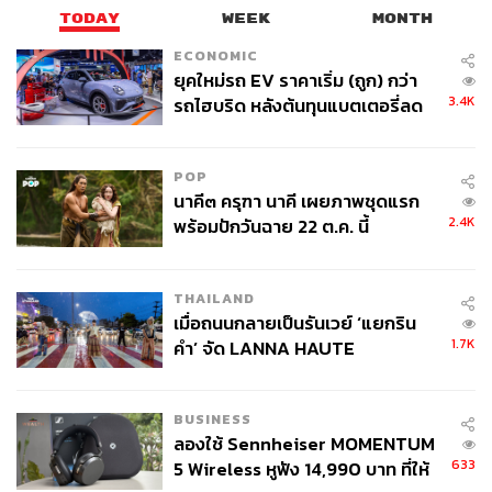
TODAY
WEEK
MONTH
ECONOMIC
ยุคใหม่รถ EV ราคาเริ่ม (ถูก) กว่า
3.4K
รถไฮบริด หลังต้นทุนแบตเตอรี่ลด
ลง - จีนแห่บุกตลาดเกิดใหม่
POP
นาคี๓ ครุฑา นาคี เผยภาพชุดแรก
2.4K
พร้อมปักวันฉาย 22 ต.ค. นี้
THAILAND
เมื่อถนนกลายเป็นรันเวย์ ‘แยกริน
1.7K
คำ’ จัด LANNA HAUTE
COUTURE กลางสายฝน
BUSINESS
ลองใช้ Sennheiser MOMENTUM
633
5 Wireless หูฟัง 14,990 บาท ที่ให้