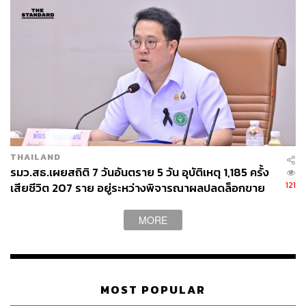
91
ABOUT THE AUTHOR
ถนัดกิจ จันกิเสน
Content Creator ประจำกองบรรณาธิการ
THE STANDARD WEALTH ผู้เสพติดโลก
THAILAND
ธุรกิจ การตลาด เทคโนโลยี และชอบสำรวจ
โลกออฟไลน์และออนไลน์มาถอดรหัสความ
รมว.สธ.เผยสถิติ 7 วันอันตราย 5 วัน อุบัติเหตุ 1,185 ครั้ง
เคลื่อนไหวให้เป็นเรื่องเข้าใจง่าย สนุก และได้
121
เสียชีวิต 207 ราย อยู่ระหว่างพิจารณาผลปลดล็อกขาย
ไอเดียใหม่ๆ
เหล้า บ่าย 2-5 โมง
MORE
MOST POPULAR