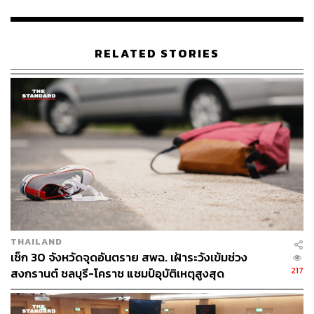
RELATED STORIES
คำถามที่ตามมาคือ แบรนด์แอลกอฮอล์เกี่ยวอะไรกับเสื้อผ้า
THAILAND
แฟชั่น อย่างที่รู้กันการทำการตลาดของแบรนด์แอลกอฮอล์มี
เช็ก 30 จังหวัดจุดอันตราย สพฉ. เฝ้าระวังเข้มช่วง
กฎระเบียบที่เคร่งครัด และมีบางมุมที่ยังคลุมเครือ เพราะให้
217
สงกรานต์ ชลบุรี-โคราช แชมป์อุบัติเหตุสูงสุด
อำนาจเจ้าหน้าที่ในการตีความเอง ขณะเดียวกันแบรนด์ไม่
สามารถหยุดสร้างแบรนด์ได้ ไม่อย่างนั้นจะถูกกระแสของแบ
รนด์อื่นๆ กลืนไปจนหมด