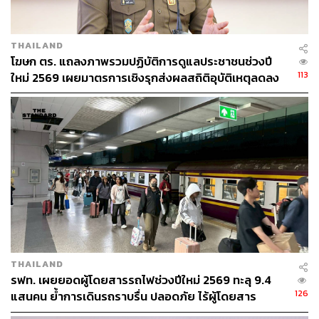
คน และได้ตั้งเป้าการเติบโตในช่วงปลายปีไตรมาสสุดท้ายที่
15% เมื่อเทียบกับช่วงเดียวกันของปีที่แล้ว
THAILAND
และเป้าหมายปิดปี 2562 ด้วยการเติบโตขึ้นที่ 9% เทียบเฉพาะ
โฆษก ตร. แถลงภาพรวมปฏิบัติการดูแลประชาชนช่วงปี
แบรนด์ Heineken จากปี 2561 โดยรายได้หลัก 51% มาจาก
113
ใหม่ 2569 เผยมาตรการเชิงรุกส่งผลสถิติอุบัติเหตุลดลง
ร้านกินดื่มต่างๆ อีก 33% มาจากโมเดิร์นเทรดที่เหลืออื่นๆ
สำหรับตลาดเบียร์ในปี 2562 มีมูลค่า 1.43 แสนล้านบาท
เติบโต 3,000 ล้านบาท ซึ่งพลิกมาเติบโตเพิ่มจากปีก่อน 2%
โดยการเติบโตนี้จะมีกลุ่มพรีเมียมเป็นตัวหลัก โดยเซกเมนต์นี้
มีมูลค่า 6,000 ล้านบาท คาดปีนี้เติบโต 4%
พิสูจน์อักษร: พรนภัส ชำนาญค้า
TAGS:
Heineken
เทศกาลปีใหม่
THAILAND
รฟท. เผยยอดผู้โดยสารรถไฟช่วงปีใหม่ 2569 ทะลุ 9.4
126
แสนคน ย้ำการเดินรถราบรื่น ปลอดภัย ไร้ผู้โดยสาร
ตกค้าง