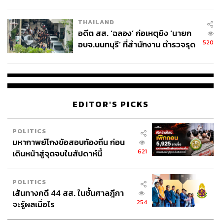
ผู้ใช้ถอดเปลี่ยนแบตเองได้ ก่อนกฎ
EU บังคับปีหน้า
THAILAND
อดีต สส. ‘ฉลอง’ ก่อเหตุยิง ‘นายก
520
อบจ.นนทบุรี’ ที่สำนักงาน ตำรวจรุด
ลงพื้นที่
EDITOR'S PICKS
POLITICS
มหากาพย์โกงข้อสอบท้องถิ่น ก่อน
621
เดินหน้าสู่จุดจบในสัปดาห์นี้
POLITICS
เส้นทางคดี 44 สส. ในชั้นศาลฎีกา
254
จะรู้ผลเมื่อไร