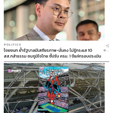
POLITICS
ไชยชนก ย้ำรัฐบาลมีเสถียรภาพ-มั่นคง ไม่รู้กระแส 10
...
สส.กล้าธรรม ซบภูมิใจไทย ชี้ปรับ ครม. 1 ปีแค่กรอบประเมิน
โยนนายกฯ ตัดสินใจ