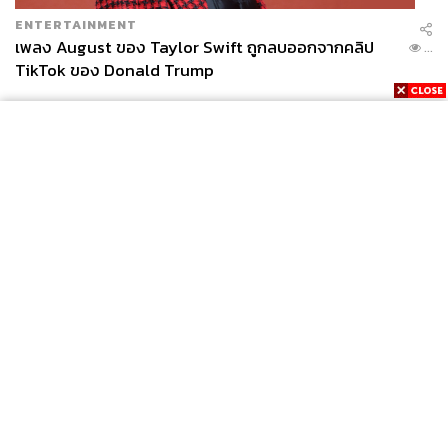
ENTERTAINMENT
เพลง August ของ Taylor Swift ถูกลบออกจากคลิป
...
TikTok ของ Donald Trump
News
Wealth
Pop
Podcast
Video
Now
Opinion
Careers
Events
Privacy
About
Contact
Policy
FOR
ADVERTISING
MEMBERSHIP