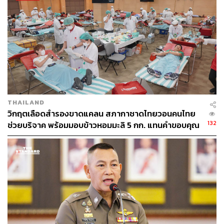
ทางออกจึงต้องทำให้แบรนด์เป็นกระแสอยู่เสมอ และการจับ
มือกับแบรนด์แฟชั่นถือเป็นทางหนึ่งที่หลายๆ แบรนด์เลือกใช้
เพราะทำให้แบรนด์เป็นที่รู้จักของผู้บริโภคมากขึ้นผ่านเสื้อผ้า
ที่ต้องใส่ในชีวิตประจำวันอยู่แล้ว
ดังนั้น เป้าหมายของการทำ Merchandise จึงไม่ได้อยู่ที่ยอด
ขายเป็นหลัก แต่คือการเข้าสู่ไฟล์สไลด์ของผู้บริโภคผ่านทาง
THAILAND
เสื้อผ้า โดยมีเป้าหมายเป็นกลุ่มคนรุ่นใหม่ที่มีอายุ 20 ปีขึ้นไป
วิกฤตเลือดสำรองขาดแคลน สภากาชาดไทยวอนคนไทย
ซึ่งในครั้งนี้นอกจากในกรุงเทพฯ แล้ว ยังได้วางขายผ่าน Pop-
132
ช่วยบริจาค พร้อมมอบข้าวหอมมะลิ 5 กก. แทนคำขอบคุณ
Up Store ทั้ง 12 แห่งทั่วประเทศ เช่น เชียงใหม่, อุดรธานี และ
ชลบุรี เป็นต้น โดยจะไปหมุนเวียนตั้งอยู่ในผับและบาร์แห่งละ
4-5 วัน
แคมเปญใหญ่ปลายปีนี้ใช้งบมากกว่าปี 2561 จำนวน 2.5 เท่า
เป้าหมายไม่ได้อยู่ที่ยอดขายเป็นหลัก เพราะหวังผลสร้าง
แบรนด์ในระยะยาว แคมเปญนี้จึงต้องเข้าถึงผู้บริโภคกลุ่มเป้า
หมายอย่างน้อย 15 ล้านคนทั่วประเทศ จากปีก่อนได้ 9 ล้าน