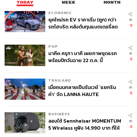
TODAY
WEEK
MONTH
ECONOMIC
ยุคใหม่รถ EV ราคาเริ่ม (ถูก) กว่า
0
รถไฮบริด หลังต้นทุนแบตเตอรี่ลด
ลง - จีนแห่บุกตลาดเกิดใหม่
POP
นาคี๓ ครุฑา นาคี เผยภาพชุดแรก
0
พร้อมปักวันฉาย 22 ต.ค. นี้
THAILAND
เมื่อถนนกลายเป็นรันเวย์ ‘แยกริน
0
คำ’ จัด LANNA HAUTE
COUTURE กลางสายฝน
BUSINESS
ลองใช้ Sennheiser MOMENTUM
0
5 Wireless หูฟัง 14,990 บาท ที่ให้
ผู้ใช้ถอดเปลี่ยนแบตเองได้ ก่อนกฎ