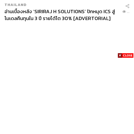
THAILAND
อ่านเบื้องหลัง ‘SIRIRAJ H SOLUTIONS’ ปักหมุด ICS สู่
...
โมเดลคืนทุนใน 3 ปี รายได้โต 30% [ADVERTORIAL]
News
Wealth
Pop
Podcast
Video
Now
Opinion
Careers
Events
Privacy
About
Contact
Policy
FOR
ADVERTISING
MEMBERSHIP