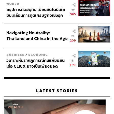
WORLD
สรุปภารกิจอนุทิน เยือนอินโดนีเซีย
565
ขับเคลื่อนการทูตเศรษฐกิจเชิงรุก
ประกาศหุ้นส่วนยุทธศาสตร์ไทย –
อินโดนีเซีย
Navigating Neutrality:
Thailand and China in the Age
209
of a New Global Order
BUSINESS
/
ECONOMIC
วิเคราะห์ปรากฏการณ์คนแห่ขอสิน
2.7K
เชื่อ CLICX อาจเป็นเพียงยอด
ภูเขาน้ำแข็ง ของปัญหาหนี้ครัว
เรือนไทยที่ถูกซุกไว้
LATEST STORIES