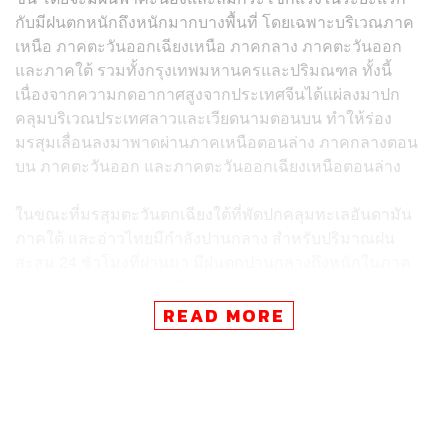
กับมีฝนตกหนักถึงหนักมากบางพื้นที่ โดยเฉพาะบริเวณภาค
เหนือ ภาคตะวันออกเฉียงเหนือ ภาคกลาง ภาคตะวันออก
และภาคใต้ รวมทั้งกรุงเทพมหานครและปริมณฑล ทั้งนี้
เนื่องจากความกดอากาศสูงจากประเทศจีนได้แผ่ลงมาปก
คลุมบริเวณประเทศลาวและเวียดนามตอนบน ทำให้ร่อง
มรสุมเลื่อนลงมาพาดผ่านภาคเหนือตอนล่าง ภาคกลางตอน
บน ภาคตะวันออก และภาคตะวันออกเฉียงเหนือตอนล่าง
ในขณะที่มรสุมตะวันตกเฉียงใต้ที่พัดปกคลุมทะเลอันดามัน
ภาคใต้ และอ่าวไทยมีกำลังปานกลาง สำหรับปริมาณฝน
สะสม 24 ชั่วโมงที่ผ่านมา มีฝนตกปานกลางถึงหนักในภาค
ตะวันออก จังหวัดจันทบุรี 55.5 มม. ภาคกลาง
กรุงเทพมหานคร 42 มม. ส่วนภาคเหนือ ภาคตะวันออกเฉียง
READ MORE
เหนือ ภาคตะวันตก และภาคใต้ มีฝนตกเล็กน้อยถึงปานกลาง
ทั้งนี้โดยเบื้องต้นในพื้นที่ภาคเหนือตอนบนและภาคตะวันออก
เฉียงเหนือตอนบน ได้วางแผนปรับลดการระบายน้ำในอ่างฯ
ทุกขนาด ตามการคาดการณ์ปริมาณน้ำฝนที่มีแนวโน้มลดลง