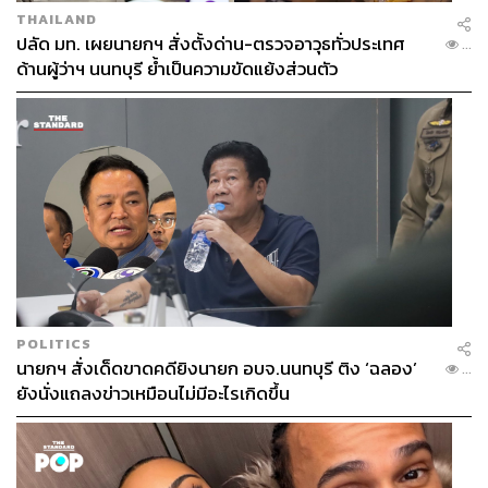
THAILAND
ปลัด มท. เผยนายกฯ สั่งตั้งด่าน-ตรวจอาวุธทั่วประเทศ
...
ด้านผู้ว่าฯ นนทบุรี ย้ำเป็นความขัดแย้งส่วนตัว
POLITICS
นายกฯ สั่งเด็ดขาดคดียิงนายก อบจ.นนทบุรี ติง ‘ฉลอง’
...
ยังนั่งแถลงข่าวเหมือนไม่มีอะไรเกิดขึ้น