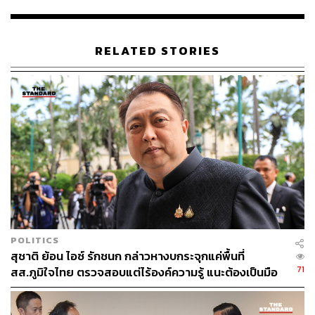
นครนายก จังหวัดนครนายก และแม่น้ำเข็ก จังหวัดพิษณุโลก
ขณะที่สถานการณ์น้ำลุ่มน้ำเจ้าพระยา ปัจจุบันเขื่อน
RELATED STORIES
เจ้าพระยาได้ลดการระบายน้ำลงให้สอดคล้องกับการลดการ
ระบายน้ำในเขื่อนภูมิพลและเขื่อนสิริกิติ์
ทั้งนี้กรมชลประทานจะควบคุมอัตราการระบายให้อยู่ที่ 650
ลูกบาศก์เมตรต่อวินาที ปัจจุบันอัตราการระบายอยู่ที่ 771
ลูกบาศก์เมตรต่อวินาที ส่งผลให้พื้นที่ท้ายน้ำได้รับผลกระทบ
น้อยลงด้วย
พิสูจน์อักษร:
พรนภัส ชำนาญค้า
TAGS:
สำเริง แสงภู่วงค์
เตือนฝนตกหนัก
ฝนตก
สถานการณ์น้ำ
สำนักงานทรัพยากรน้ำแห่งชาติ
POLITICS
สุชาติ ย้อน ไอซ์ รักชนก กล่าวหางบกระจุกแค่พื้นที่
71
สส.ภูมิใจไทย ตรวจสอบแต่ไร้องค์ความรู้ แนะต้องเป็นมือ
อาชีพกว่านี้
37