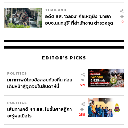
EU บังคับปีหน้า
THAILAND
อดีต สส. ‘ฉลอง’ ก่อเหตุยิง ‘นายก
0
อบจ.นนทบุรี’ ที่สำนักงาน ตำรวจรุด
ลงพื้นที่
EDITOR'S PICKS
POLITICS
มหากาพย์โกงข้อสอบท้องถิ่น ก่อน
621
เดินหน้าสู่จุดจบในสัปดาห์นี้
POLITICS
เส้นทางคดี 44 สส. ในชั้นศาลฎีกา
256
จะรู้ผลเมื่อไร