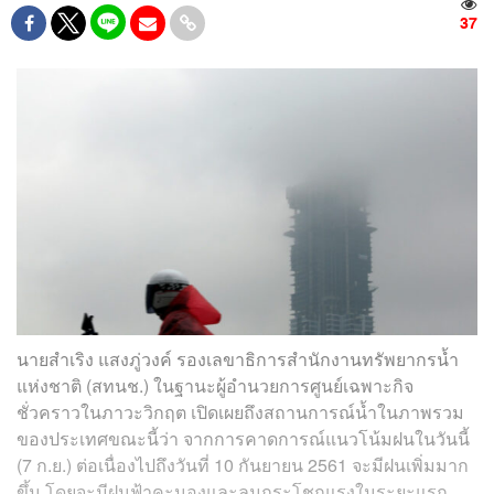
37
นายสำเริง แสงภู่วงค์ รองเลขาธิการสำนักงานทรัพยากรน้ำ
แห่งชาติ (สทนช.) ในฐานะผู้อำนวยการศูนย์เฉพาะกิจ
ชั่วคราวในภาวะวิกฤต เปิดเผยถึงสถานการณ์น้ำในภาพรวม
ของประเทศขณะนี้ว่า จากการคาดการณ์แนวโน้มฝนในวันนี้
(7 ก.ย.) ต่อเนื่องไปถึงวันที่ 10 กันยายน 2561 จะมีฝนเพิ่มมาก
ขึ้น โดยจะมีฝนฟ้าคะนองและลมกระโชกแรงในระยะแรก