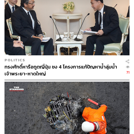
ABOUT THE AUTHOR
พลวุฒิ สงสกุล
Content creator การเมือง ประจำสำนักข่าว
THE STANDARD
POLITICS
ทรงศักดิ์หารือทูตญี่ปุ่น ชง 4 โครงการแก้ปัญหาน้ำลุ่มน้ำ
71
เจ้าพระยา-หาดใหญ่