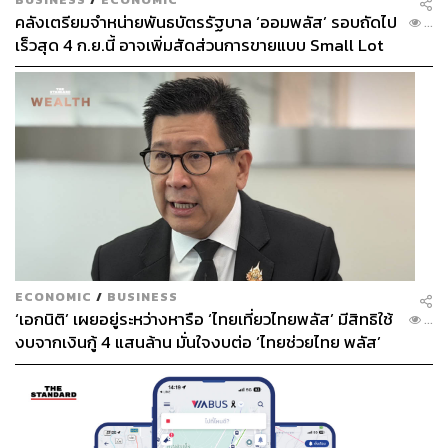
คลังเตรียมจำหน่ายพันธบัตรรัฐบาล ‘ออมพลัส’ รอบถัดไป
...
เร็วสุด 4 ก.ย.นี้ อาจเพิ่มสัดส่วนการขายแบบ Small Lot
First มากขึ้น
ECONOMIC
/
BUSINESS
‘เอกนิติ’ เผยอยู่ระหว่างหารือ ‘ไทยเที่ยวไทยพลัส’ มีสิทธิใช้
...
งบจากเงินกู้ 4 แสนล้าน มั่นใจงบต่อ ‘ไทยช่วยไทย พลัส’
เฟส 2 มีเพียงพอ