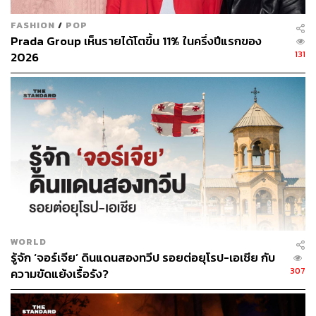
จะทำให้ระบบความกดอากาศ ‘ติดขัดและหยุดนิ่ง’ อยู่กับที่ ซึ่ง
FASHION
/
POP
บริเวณตรงกลางของโอเมก้าบล็อกที่เป็นหย่อมความกด
Prada Group เห็นรายได้โตขึ้น 11% ในครึ่งปีแรกของ
อากาศสูงนั้น จะสร้างสภาวะที่ทำให้เกิด ‘โดมความร้อน’ ขึ้น
131
2026
โดยมักจะกดทับอากาศ ไม่ให้เกิดเมฆ และอบพื้นที่นั้นให้ร้อน
ระอุเป็นเวลาหลายวันหรือหลายสัปดาห์ ในขณะที่พื้นที่ขนาบ
ข้าง (หย่อมความกดอากาศต่ำ) จะมีอากาศเย็นและฝนตก
แทน
โดยทั้งสองเป็นปรากฏการณ์ทางอุตุนิยมวิทยา ที่เสมือนกำลัง
ส่งสัญญาณเตือนที่ชัดเจนถึง ‘วิกฤตโลกร้อน’ ที่กำลังทวีความ
รุนแรง และกลายเป็นความท้าทายระดับโลกที่มนุษยชาติจะ
ต้องรับมือและลดความเสี่ยงต่างๆ ที่ตามมาร่วมกัน
แฟ้มภาพ:
Chandet / Shutterstock
WORLD
รู้จัก ‘จอร์เจีย’ ดินแดนสองทวีป รอยต่อยุโรป-เอเชีย กับ
อ้างอิง:
307
ความขัดแย้งเรื้อรัง?
https://apnews.com/article/climate-heat-dome-temper
atures-baa416ddc73ce7e5b902bcf6686f0ff0