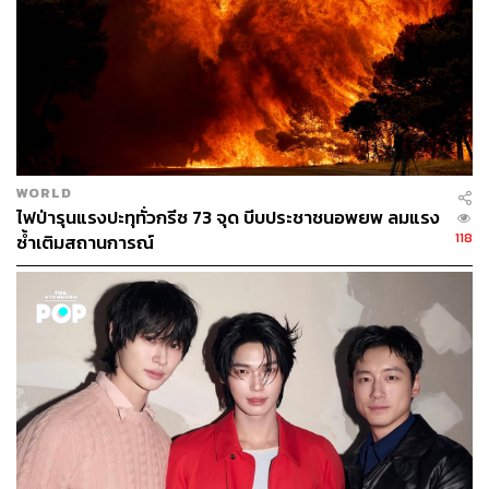
ว่า ‘โอเมก้าบล็อก’ (Omega Block) ซึ่งเป็นชื่อเรียกของ ‘รูป
แบบกระแสลม’ ที่มีรูปร่างคล้ายตัวอักษรกรีก ‘โอเมก้า’ (Ω)
โดยเกิดจากการที่กระแสลมกรด (Jet Stream) ที่ปกติจะพัด
จากตะวันตกไปตะวันออกเกิดการปั่นป่วนและโค้งงออย่าง
รุนแรงไปทางเหนือและใต้ ส่งผลให้มี ‘หย่อมความกดอากาศ
สูงที่อบอุ่นถูกขนาบข้างด้วยหย่อมความกดอากาศต่ำที่เย็น
กว่าสองลูก’
WORLD
ไฟป่ารุนแรงปะทุทั่วกรีซ 73 จุด บีบประชาชนอพยพ ลมแรง
ส่วนกรณีของ ‘โดมความร้อน’ จะเน้นอธิบายถึง ‘ผลลัพธ์ใน
118
ซ้ำเติมสถานการณ์
แนวดิ่ง’ ของหย่อมความกดอากาศสูงที่ทำหน้าที่เป็นฝาครอบ
กักความร้อนและกดทับอากาศลงสู่พื้นดิน กล่าวคือ แทนที่
ความร้อนจากพื้นดินจะลอยระบายขึ้นสู่ชั้นบรรยากาศด้าน
บนได้ตามปกติ โดมความร้อนกลับตีวงล้อมและ ‘กดทับ
อากาศร้อนให้จมลงมาอัดแน่นอยู่ที่พื้นดิน’ พร้อมกับปัดเป่า
เมฆออกไปให้หมดเพื่อให้แสงแดดส่องลงมาเติมความร้อนได้
โดยตรง ส่งผลให้เกิด ‘วงจรสะท้อนกลับของความร้อน’ ที่
ทำให้อุณหภูมิที่พื้นผิวดินพุ่งสูงขึ้นอย่างต่อเนื่อง
เมื่อเกิดปรากฏการณ์โอเมก้าบล็อก กระแสลมที่อ่อนกำลังลง