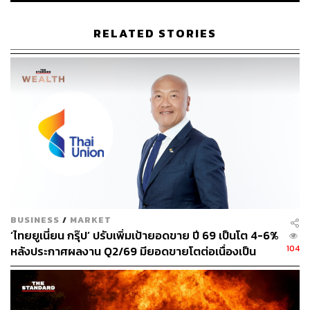
เวลายาวนานขึ้น และเกิดขึ้นถี่กว่าเดิม ซึ่งเป็นปรากฏการณ์ที่
คาดการณ์ไว้แล้วว่า จะต้องเกิดขึ้นในโลกที่มีอุณหภูมิสูงขึ้น
RELATED STORIES
ผู้เชี่ยวชาญแนะนำให้ดื่มน้ำให้เพียงพอแม้จะยังไม่รู้สึก
กระหาย หลีกเลี่ยงการออกกำลังกายกลางแจ้งในช่วงที่ร้อน
จัด สวมเสื้อผ้าโปร่งสบาย และพยายามอยู่ในที่ร่มหรือห้อง
แอร์ สิ่งที่ต้องระวังเป็นพิเศษคือ ‘ความร้อนสะสมในช่วงกลาง
คืน’ เนื่องจากอุณหภูมิที่ไม่ลดลงมากนักจะทำให้ร่างกายไม่มี
เวลาฟื้นตัวและระบายความร้อน หากพบว่ามีอาการร้อนแต่
ไม่มีเหงื่อออก หรือวิงเวียนศีรษะ ควรรีบหาที่พักและดื่มน้ำ
หรือพบแพทย์ทันที
BUSINESS
/
MARKET
‘ไทยยูเนี่ยน กรุ๊ป’ ปรับเพิ่มเป้ายอดขาย ปี 69 เป็นโต 4-6%
‘โดมความร้อน’ กับ ‘โอเมก้าบล็อก’ เหมือนหรือต่าง
104
หลังประกาศผลงาน Q2/69 มียอดขายโตต่อเนื่องเป็น
กันอย่างไร
ไตรมาสที่ 4 แต่ลดงบลงทุนปีนี้ลงมาที่ 5,000-5,500
ล้านบาท
อีกหนึ่งคำศัพท์เฉพาะที่อาจจะพบเห็นได้บ่อยในช่วงนี้คือคำ