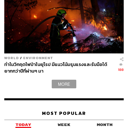
https://www.aljazeera.com/news/2026/7/1/what-is-a-
heat-dome-the-us-heatwave-explained
https://www.reuters.com/business/environment/what-
is-omega-block-causing-europes-intense-heatwave-
2026-06-23/
TAGS:
ดัชนีความร้อน
โดมความร้อน
Europe
ภาวะโลกร้อน
คลื่นความร้อน
America
WORLD
/
ENVIRONMENT
ทำไมวิกฤตไฟป่าในยุโรป มีแนวโน้มรุนแรงและรับมือได้
188
ยากกว่าปีที่ผ่านๆ มา
MORE
493
MOST POPULAR
TODAY
WEEK
MONTH