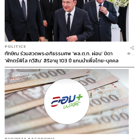
POLITICS
ทักษิณ ร่วมสวดพระอภิธรรมศพ ‘พล.ต.ท. ผ่อน’ บิดา
...
‘พักตร์พิไล ทวีสิน’ สิริอายุ 103 ปี แกนนำเพื่อไทย-บุคคล
หลากวงการร่วมอาลัย
BUSINESS
/
ECONOMIC