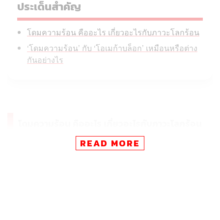
ประเด็นสำคัญ
โดมความร้อน คืออะไร เกี่ยวอะไรกับภาวะโลกร้อน
‘โดมความร้อน’ กับ ‘โอเมก้าบล็อก’ เหมือนหรือต่าง
กันอย่างไร
โดมความร้อน คืออะไร เกี่ยวอะไรกับภาวะโลกร้อน
READ MORE
‘โดมความร้อน’ (Heat Dome) คือ ระบบความกดอากาศสูงที่
ลอยตัวอยู่เหนือพื้นที่หนึ่งๆ และทำหน้าที่ เสมือนฝาปิดที่กัก
เก็บความร้อนและความชื้นเอาไว้ใกล้กับพื้นดิน
ปรากฏการณ์นี้เกิดขึ้นเมื่อมวลอากาศอุ่นไหลขึ้นไปทางทิศ
เหนือ ทำให้ความกดอากาศเพิ่มสูงขึ้นและกดทับอากาศให้จม