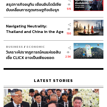
สรุปภารกิจอนุทิน เยือนอินโดนีเซีย
515
ขับเคลื่อนการทูตเศรษฐกิจเชิงรุก
ประกาศหุ้นส่วนยุทธศาสตร์ไทย –
อินโดนีเซีย
Navigating Neutrality:
Thailand and China in the Age
150
of a New Global Order
BUSINESS
/
ECONOMIC
วิเคราะห์ปรากฏการณ์คนแห่ขอสิน
2.5K
เชื่อ CLICX อาจเป็นเพียงยอด
ภูเขาน้ำแข็ง ของปัญหาหนี้ครัว
เรือนไทยที่ถูกซุกไว้
LATEST STORIES