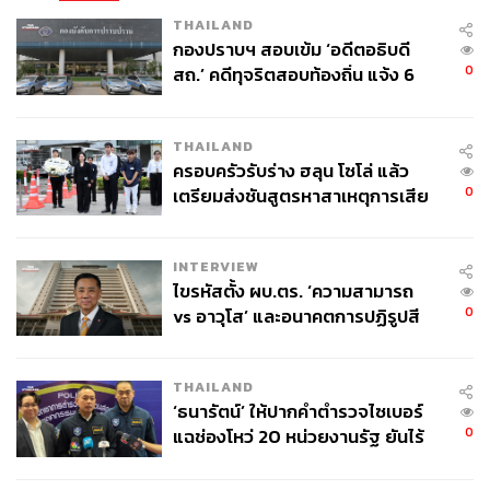
ABOUT THE AUTHOR
THAILAND
ณรงค์กร มโนจันทร์เพ็ญ
กองปราบฯ สอบเข้ม ‘อดีตอธิบดี
Content Creator กองบรรณาธิการข่าว THE
0
สถ.’ คดีทุจริตสอบท้องถิ่น แจ้ง 6
STANDARD
ข้อหาหนัก จ่อชง ป.ป.ช. 12 ส.ค. นี้
THAILAND
ครอบครัวรับร่าง ฮลุน โซโล่ แล้ว
0
เตรียมส่งชันสูตรหาสาเหตุการเสีย
ชีวิต
INTERVIEW
ไขรหัสตั้ง ผบ.ตร. ‘ความสามารถ
0
vs อาวุโส’ และอนาคตการปฏิรูปสี
กากี กับ พล.ต.อ. เอก อังสนานนท์
THAILAND
‘ธนารัตน์’ ให้ปากคำตำรวจไซเบอร์
0
แฉช่องโหว่ 20 หน่วยงานรัฐ ยันไร้
นัยทางการเมือง