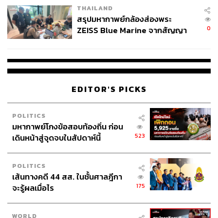
THAILAND
สรุปมหากาพย์กล้องส่องพระ
0
ZEISS Blue Marine จากสัญญา
ผลิต 8.3 ล้าน สู่ข้อพิพาท ‘มา
เวลล์ฯ’ ฟ้อง ‘โทน บางแค’ ผิดนัด
จ่ายหนี้-แอบระบุแบรนด์
EDITOR'S PICKS
POLITICS
มหากาพย์โกงข้อสอบท้องถิ่น ก่อน
523
เดินหน้าสู่จุดจบในสัปดาห์นี้
POLITICS
เส้นทางคดี 44 สส. ในชั้นศาลฎีกา
175
จะรู้ผลเมื่อไร
WORLD