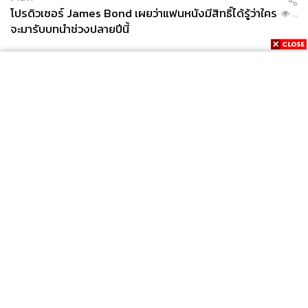
โปรดิวเซอร์ James Bond เผยว่าแฟนหนังมีสิทธิ์ได้รู้ว่าใคร
...
จะมารับบทนำช่วงปลายปีนี้
News
Wealth
Pop
Podcast
Video
Now
Opinion
Careers
Events
Privacy
About
Contact
Policy
FOR
ADVERTISING
MEMBERSHIP