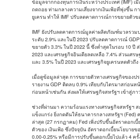
ข้อมูลจากกองทุนการเงินระหว่างประเทศ (IMF) เมื่อ
ถดถอย ท่ามกลางความเสี่ยงจากเงินเฟ้อที่พุ่งขึ้น
ยูเครน ทำให้ IMF ปรับลดคาดการณ์การขยายตัวขอ
IMF ยังปรับลดคาดการณ์มูลค่าผลิตภัณฑ์มวลรวมปร
ระดับ 2.9% และในปี 2023 ปรับลดคาดการณ์ GDP 
ขยายตัว 3.3% ในปี 2022 นี้ ซึ่งต่ำสุดในรอบ 10 ป
2023 และเศรษฐกิจอินเดียลดเหลือ 7.4% ส่วนเศรษฐ
และ 3.5% ในปี 2023 และเศรษฐกิจยูเครนหดตัวถึง 
เมื่อดูข้อมูลล่าสุด การขยายตัวทางเศรษฐกิจของป
รายงาน GDP ติดลบ 0.9% เทียบกับไตรมาสก่อนหน้า
ก่อนหน้าเช่นกัน ส่งผลให้เศรษฐกิจสหรัฐฯ เข้าสู่
ช่วงที่ผ่านมา ความร้อนแรงทางเศรษฐกิจสหรัฐฯ สะท้อ
แข็งแกร่ง ยิ่งกดดันให้ธนาคารกลางสหรัฐฯ (Fed) คง
ล่าสุด (27 กรกฏาคม) Fed เพิ่งปรับขึ้นอัตราดอกเบี้
ตัวของ เงินเฟ้อ ซึ่งปัจจุบัน อัตราดอกเบี้ยนโยบายขอ
0.00-0.25% หรือมีการปรับขึ้นดอกเบี้ยไปแล้ว 4 ครั้ง