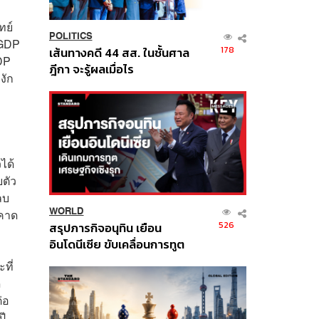
ทย์
POLITICS
 GDP
178
เส้นทางคดี 44 สส. ในชั้นศาล
GDP
ฎีกา จะรู้ผลเมื่อไร
งัก
ได้
ยตัว
ลบ
WORLD
์คาด
526
สรุปภารกิจอนุทิน เยือน
อินโดนีเซีย ขับเคลื่อนการทูต
เศรษฐกิจเชิงรุก ประกาศหุ้น
ที่
ส่วนยุทธศาสตร์ไทย –
ด
อินโดนีเซีย
่อ
ปี