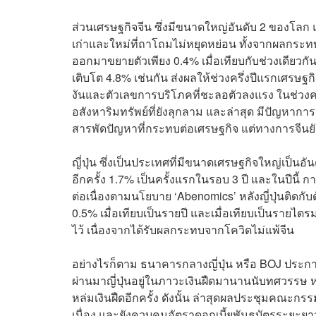
ส่วนเศรษฐกิจจีน ซึ่งมีขนาดใหญ่อันดับ 2 ของโลก แ
เก่าและใหม่ที่ถาโถมไม่หยุดหย่อน ทั้งจากผลกระท
ออกมาขยายตัวเพียง 0.4% เมื่อเทียบกับช่วงเดียวก
เติบโต 4.8% เช่นกัน ส่งผลให้ช่วงครึ่งปีแรกเศร
งันและตัวเลขการบริโภคที่ชะลอตัวลงแรง ในช่วงคร
อสังหาริมทรัพย์ที่ยังลุกลาม และล่าสุด มีปัญหาการ
สารพัดปัญหาที่กระทบต่อเศรษฐกิจ แต่ทางการจีนยั
ญี่ปุ่น ซึ่งเป็นประเทศที่มีขนาดเศรษฐกิจใหญ่เป็น
อีกครั้ง 1.7% เป็นครั้งแรกในรอบ 3 ปี และในปีนี้
ต่อเนื่องตามนโยบาย ‘Abenomics’ หลังญี่ปุ่นติดกับ
0.5% เมื่อเทียบเป็นรายปี และเมื่อเทียบเป็นรายไตรม
ไว้ เนื่องจากได้รับผลกระทบจากโควิดไม่แพ้จีน
อย่างไรก็ตาม ธนาคารกลางญี่ปุ่น หรือ BOJ ประกา
ผ่านมาญี่ปุ่นอยู่ในภาวะเงินฝืดมานานนับทศวรรษ ห
หล่มเงินฝืดอีกครั้ง ดังนั้น ล่าสุดผลประชุมคณะก
เนื่อง และยังควบคุมอัตราดอกเบี้ยพันธบัตรระยะยาวอา