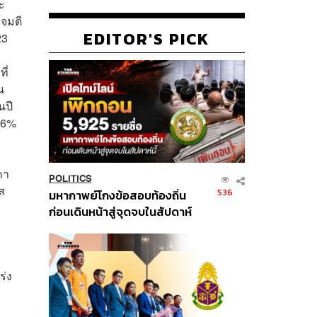
ะ
โจมตี
EDITOR'S PICK
23
ี่
น
นปี
ง 6%
กา
POLITICS
ส
536
มหากาพย์โกงข้อสอบท้องถิ่น
ก่อนเดินหน้าสู่จุดจบในสัปดาห์
นี้
ร่ง