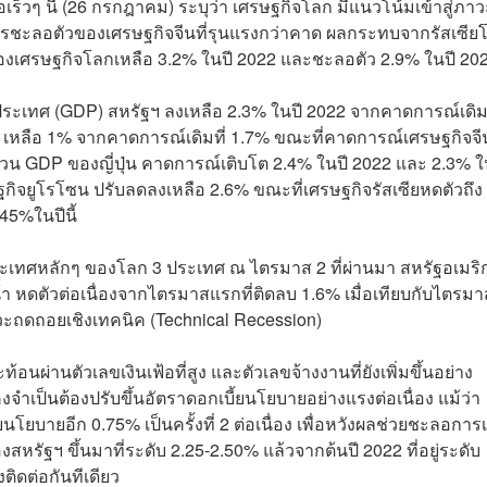
เร็วๆ นี้ (26 กรกฎาคม) ระบุว่า เศรษฐกิจโลก มีแนวโน้มเข้าสู่ภาว
 การชะลอตัวของเศรษฐกิจจีนที่รุนแรงกว่าคาด ผลกระทบจากรัสเซีย
งเศรษฐกิจโลกเหลือ 3.2% ในปี 2022 และชะลอตัว 2.9% ในปี 20
ะเทศ (GDP) สหรัฐฯ ลงเหลือ 2.3% ในปี 2022 จากคาดการณ์เดิมท
เหลือ 1% จากคาดการณ์เดิมที่ 1.7% ขณะที่คาดการณ์เศรษฐกิจจี
ี ส่วน GDP ของญี่ปุ่น คาดการณ์เติบโต 2.4% ในปี 2022 และ 2.3% ใ
กิจยูโรโซน ปรับลดลงเหลือ 2.6% ขณะที่เศรษฐกิจรัสเซียหดตัวถึ
45%ในปีนี้
ระเทศหลักๆ ของโลก 3 ประเทศ ณ ไตรมาส 2 ที่ผ่านมา สหรัฐอเมริ
 หดตัวต่อเนื่องจากไตรมาสแรกที่ติดลบ 1.6% เมื่อเทียบกับไตรมา
ภาวะถดถอยเชิงเทคนิค (Technical Recession)
นผ่านตัวเลขเงินเฟ้อที่สูง และตัวเลขจ้างงานที่ยังเพิ่มขึ้นอย่าง
จำเป็นต้องปรับขึ้นอัตราดอกเบี้ยนโยบายอย่างแรงต่อเนื่อง แม้ว่า
ยนโยบายอีก 0.75% เป็นครั้งที่ 2 ต่อเนื่อง เพื่อหวังผลช่วยชะลอการเ
งสหรัฐฯ ขึ้นมาที่ระดับ 2.25-2.50% แล้วจากต้นปี 2022 ที่อยู่ระดับ
ติดต่อกันทีเดียว