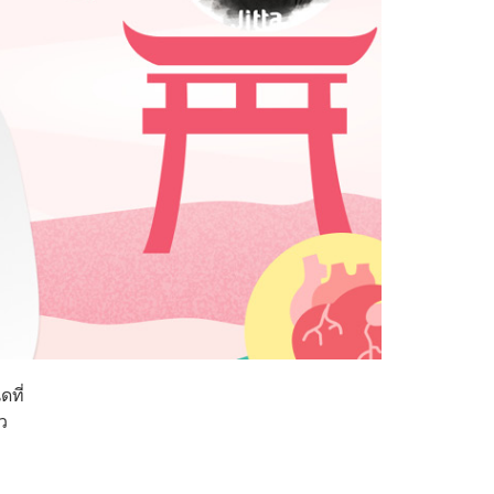
ดที่
็ว