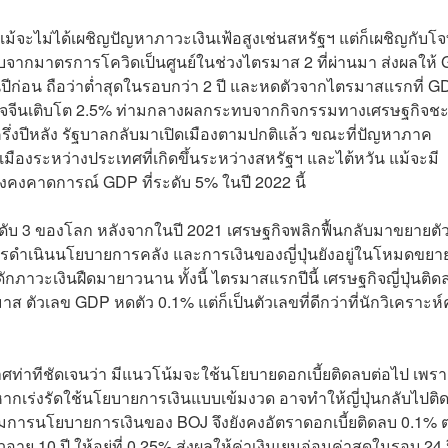
ม้จะไม่ได้เผชิญปัญหาภาวะเงินเฟ้อสูงเช่นสหรัฐฯ แต่ก็เผชิญกับโจ
บจากมาตรการโควิดเป็นศูนย์ในช่วงไตรมาส 2 ที่ผ่านมา ส่งผลให้
ันปีก่อน ถือว่าต่ำสุดในรอบกว่า 2 ปี และหดตัวจากไตรมาสแรกที่ 
ษฐกิจจีนเติบโต 2.5% ท่ามกลางผลกระทบจากกิจกรรมทางเศรษฐกิจชะ
ึ่งปีหลัง รัฐบาลกลับมาเปิดเมืองตามปกติแล้ว ขณะที่ปัญหาภาค
เมืองระหว่างประเทศที่เกิดขึ้นระหว่างสหรัฐฯ และไต้หวัน แม้จะมี
งคงคาดการณ์ GDP ที่ระดับ 5% ในปี 2022 นี้
อันดับ 3 ของโลก หลังจากในปี 2021 เศรษฐกิจพลิกฟื้นกลับมาขยายตัว
 การดำเนินนโยบายการคลัง และการเงินของญี่ปุ่นยังอยู่ในโหมดขยา
ดักภาวะเงินฝืดมายาวนาน ทั้งนี้ ไตรมาสแรกปีนี้ เศรษฐกิจญี่ปุ่นติด
าส ตัวเลข GDP หดตัว 0.1% แต่ก็เป็นตัวเลขที่ดีกว่าที่นักวิเคราะห
ศท่าทีชัดเจนว่า มีแนวโน้มจะใช้นโยบายดอกเบี้ยติดลบต่อไป เพราะ
ากเร่งรัดใช้นโยบายการเงินแบบเข้มงวด อาจทำให้ญี่ปุ่นกลับไปติ
รรมการนโยบายการเงินของ BOJ จึงยังคงอัตราดอกเบี้ยติดลบ 0.1% ต
ยุ 10 ปี ให้อยู่ที่ 0.25% ส่งผลให้ค่าเงินเยนอ่อนค่าสุดในรอบ 24 