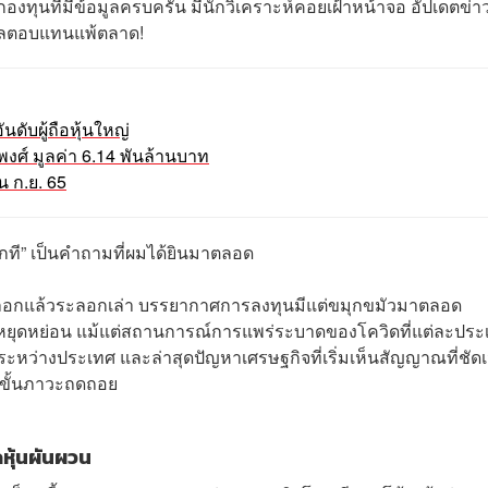
การกองทุนที่มีข้อมูลครบครัน มีนักวิเคราะห์คอยเฝ้าหน้าจอ อัปเดตข่
ำผลตอบแทนแพ้ตลาด!
นดับผู้ถือหุ้นใหญ่
พงศ์ มูลค่า 6.14 พันล้านบาท
น ก.ย. 65
กที” เป็นคำถามที่ผมได้ยินมาตลอด
ขึ้นระลอกแล้วระลอกเล่า บรรยากาศการลงทุนมีแต่ขมุกขมัวมาตลอด
่หยุดหย่อน แม้แต่สถานการณ์การแพร่ระบาดของโควิดที่แต่ละประ
ะหว่างประเทศ และล่าสุดปัญหาเศรษฐกิจที่เริ่มเห็นสัญญาณที่ชัด
ึงขั้นภาวะถดถอย
ุ้นผันผวน