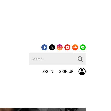
LOG IN
SIGN UP