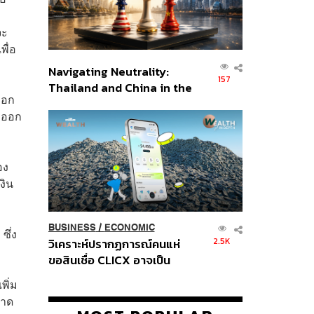
จะ
พื่อ
Navigating Neutrality:
157
Thailand and China in the
ออก
Age of a New Global
่งออก
Order
อง
งิน
BUSINESS
/
ECONOMIC
ซึ่ง
2.5K
วิเคราะห์ปรากฏการณ์คนแห่
ขอสินเชื่อ CLICX อาจเป็น
เพียงยอดภูเขาน้ำแข็ง ของ
พิ่ม
ปัญหาหนี้ครัวเรือนไทยที่ถูกซุก
ลาด
ไว้