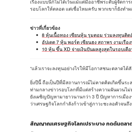
เรื่องแบบนี้ก็ไม่ได้เว้นแม้แต่มืออาชีพระดับผู้จัด
รอบโลกให้ตลอด แต่เชื่อไหมครับ พวกเขาก็ยังท
ข่าวที่เกี่ยวข้อง
8 หุ้นเนื้อทอง เซียนหุ้น รุมตอม ร่วมลงทุนติดอั
อัปเดต 7 หุ้น พอร์ต เซียนฮง สถาพร งามเรือง
10 หุ้น ขึ้น XD จ่ายเงินปันผลสูงสุดในรอบเดือ
“แล้วเราจะลงทุนอย่างไรให้มีโอกาสชนะตลาดได้สั
ยิ่งปีนี้ ถือเป็นปีที่มีสถานการณ์ไม่คาดคิดเกิด
ท่ามกลางข่าวรอบโลกที่มีแต่สร้างความผันผวนไม
ยังเผชิญปัญหามายาวนานกว่า 3 ปี ปัญหาการเมืองร
ว่าเศรษฐกิจโลกกำลังก้าวเข้าสู่ภาวะชะลอตัวจนถ
สัญญาณเศรษฐกิจโลกเปราะบาง กดดันตลาดห