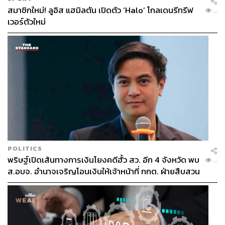
สมาชิกใหม่! ลูอิส แฮมิลตัน เปิดตัว ‘Halo’ โกลเดนรีทรีฟ
...
เวอร์ตัวใหม่
POLITICS
พริษฐ์เปิดเส้นทางการเงินโยงคดีฮั้ว สว. อีก 4 จังหวัด พบ
...
ส.อบจ. อำนาจเจริญโอนเงินให้เจ้าหน้าที่ กกต. ฝ่ายสืบสวน