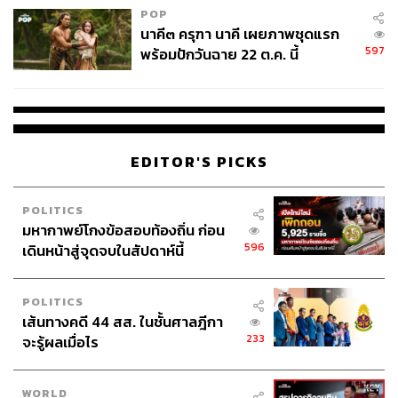
POP
นาคี๓ ครุฑา นาคี เผยภาพชุดแรก
597
พร้อมปักวันฉาย 22 ต.ค. นี้
EDITOR'S PICKS
POLITICS
มหากาพย์โกงข้อสอบท้องถิ่น ก่อน
596
เดินหน้าสู่จุดจบในสัปดาห์นี้
POLITICS
เส้นทางคดี 44 สส. ในชั้นศาลฎีกา
233
จะรู้ผลเมื่อไร
WORLD