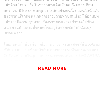
แล้วด้วย โดยจะเริ่มในช่วงกลางเดือนไปจนถึงปลายเดือน
มกราคม มีใครบางคนพูดอะไรสักอย่างบนโลกออนไลน์ แล้ว
ข่าวพวกนี้ก็เกิดขึ้น แต่พวกเราจะถ่ายทำซีซันนี้ ผมได้อ่านบท
แล้ว เรามีความสุขมาก เรื่องราวของเราจะก้าวต่อไปข้าง
หน้า ส่วนนักแสดงทั้งหมดก็จะอยู่ในซีรีส์เช่นกัน” Casey
Bloys กล่าว
โดยก่อนหน้าที่จะมีข่าวลือว่าพวกเขาจะยกเลิกซีรีส์
Euphoria
ซีซัน 3
HBO ก็เผชิญหน้ากับปัญหาการประท้วงหยุดงานของ
สิทธิคนทำงานในอุตสาหกรรมภาพยนตร์อย่าง SAG-AFTRA
เมื่อปี 2023 ดังนั้นทุกอย่างในกระบวนการโปรดักชันหรือการ
เขียนบทก็ถูกเลื่อนออกไปอย่างไม่มีกำหนด ด้วยเหตุนี้ HBO
READ MORE
จึงต้องอนุญาตให้เหล่านักแสดงในซีรีส์สามารถรับงานแสดง
อื่นๆ ไปก่อนที่จะกลับมาแสดง
Euphoria
Casey Bloys กล่าวเพิ่มเติมว่า “ผมทราบดีว่ามีคนสนใจซีรีส์
เรื่องนี้กันอย่างล้นหลาม เพราะว่าซีรีส์สร้างดาราดังมาไม่
น้อย และพวกเขาก็มีโปรเจกต์หลายอย่างที่กำลังทำกันอยู่ แต่