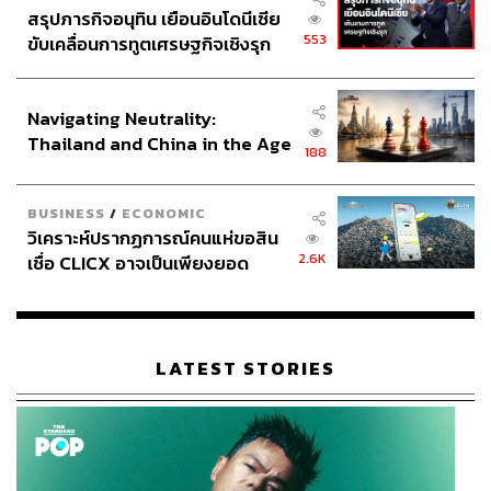
สรุปภารกิจอนุทิน เยือนอินโดนีเซีย
553
ขับเคลื่อนการทูตเศรษฐกิจเชิงรุก
ประกาศหุ้นส่วนยุทธศาสตร์ไทย –
อินโดนีเซีย
Navigating Neutrality:
Thailand and China in the Age
188
of a New Global Order
BUSINESS
/
ECONOMIC
วิเคราะห์ปรากฏการณ์คนแห่ขอสิน
2.6K
เชื่อ CLICX อาจเป็นเพียงยอด
ภูเขาน้ำแข็ง ของปัญหาหนี้ครัว
เรือนไทยที่ถูกซุกไว้
LATEST STORIES