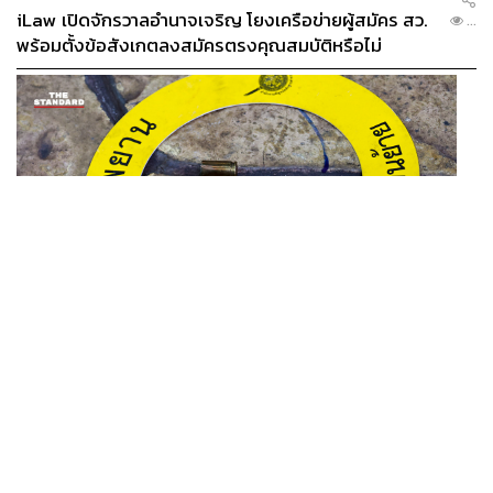
iLaw เปิดจักรวาลอำนาจเจริญ โยงเครือข่ายผู้สมัคร สว.
...
พร้อมตั้งข้อสังเกตลงสมัครตรงคุณสมบัติหรือไม่
THAILAND
รอง ผบช. ภ.1 เผย เก็บพยานหลักฐานเกี่ยวกับผู้ก่อเหตุยิง
...
ในโรงเรียนไปตรวจสอบทั้งหมดแล้ว