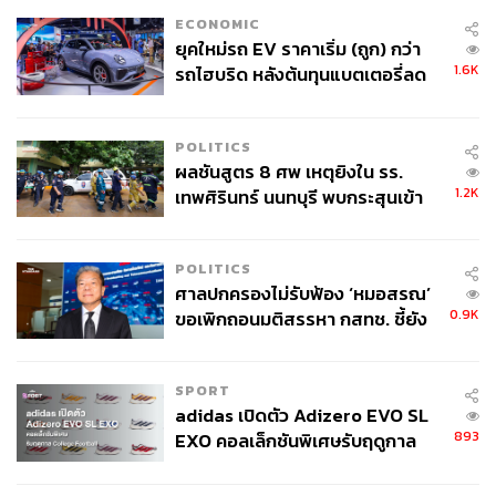
ECONOMIC
ยุคใหม่รถ EV ราคาเริ่ม (ถูก) กว่า
1.6K
รถไฮบริด หลังต้นทุนแบตเตอรี่ลด
ลง - จีนแห่บุกตลาดเกิดใหม่
POLITICS
ผลชันสูตร 8 ศพ เหตุยิงใน รร.
1.2K
เทพศิรินทร์ นนทบุรี พบกระสุนเข้า
จุดสำคัญ ‘ศีรษะ-หน้าอก’ ครูถูกยิง
4 นัด จากระยะไกล
POLITICS
ศาลปกครองไม่รับฟ้อง ‘หมอสรณ’
0.9K
ขอเพิกถอนมติสรรหา กสทช. ชี้ยัง
ไม่ใช่ผู้เดือดร้อนเสียหาย
SPORT
adidas เปิดตัว Adizero EVO SL
893
EXO คอลเล็กชันพิเศษรับฤดูกาล
College Football