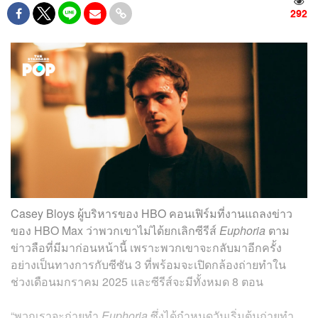
292
Casey Bloys ผู้บริหารของ HBO คอนเฟิร์มที่งานแถลงข่าว
ของ HBO Max ว่าพวกเขาไม่ได้ยกเลิกซีรีส์
Euphoria
ตาม
ข่าวลือที่มีมาก่อนหน้านี้ เพราะพวกเขาจะกลับมาอีกครั้ง
อย่างเป็นทางการกับซีซัน 3 ที่พร้อมจะเปิดกล้องถ่ายทำใน
ช่วงเดือนมกราคม 2025 และซีรีส์จะมีทั้งหมด 8 ตอน
“พวกเราจะถ่ายทำ
Euphoria
ซึ่งได้กำหนดวันเริ่มต้นถ่ายทำ