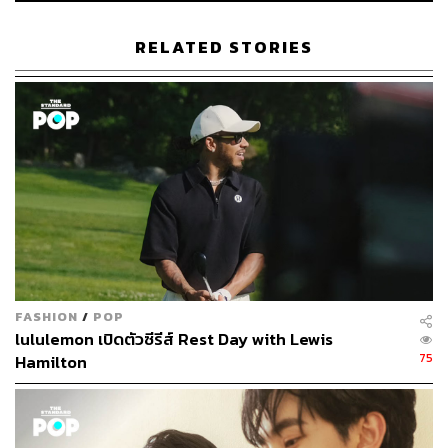
RELATED STORIES
292
ABOUT THE AUTHOR
ภัทรณกัญ อนันเต่า
กองบรรณาธิการคัลเจอร์ สำนักข่าว THE
STANDARD
FASHION
/
POP
lululemon เปิดตัวซีรีส์ Rest Day with Lewis
75
Hamilton