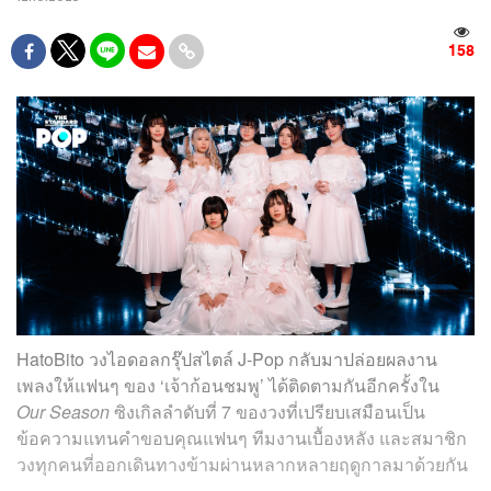
158
HatoBito วงไอดอลกรุ๊ปสไตล์ J-Pop กลับมาปล่อยผลงาน
เพลงให้แฟนๆ ของ ‘เจ้าก้อนชมพู’ ได้ติดตามกันอีกครั้งใน
Our Season
ซิงเกิลลำดับที่ 7 ของวงที่เปรียบเสมือนเป็น
ข้อความแทนคำขอบคุณแฟนๆ ทีมงานเบื้องหลัง และสมาชิก
วงทุกคนที่ออกเดินทางข้ามผ่านหลากหลายฤดูกาลมาด้วยกัน