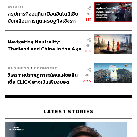
WORLD
สรุปภารกิจอนุทิน เยือนอินโดนีเซีย
551
ขับเคลื่อนการทูตเศรษฐกิจเชิงรุก
ประกาศหุ้นส่วนยุทธศาสตร์ไทย –
อินโดนีเซีย
Navigating Neutrality:
Thailand and China in the Age
186
of a New Global Order
BUSINESS
/
ECONOMIC
วิเคราะห์ปรากฏการณ์คนแห่ขอสิน
2.6K
เชื่อ CLICX อาจเป็นเพียงยอด
ภูเขาน้ำแข็ง ของปัญหาหนี้ครัว
เรือนไทยที่ถูกซุกไว้
LATEST STORIES