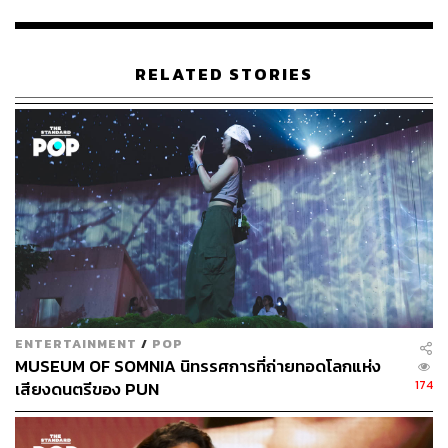
RELATED STORIES
Our Season
มาพร้อมกับดนตรีสไตล์ J-Pop ที่ไพเราะ สัมผัส
ได้ถึงความอบอุ่น จริงใจ และความผูกพันของเหล่าสมาชิกที่
มีต่อทุกคน รวมถึงท่าเต้นที่มีสไตล์คอนเทมโพรารี, บัลเลต์
มาผสมในความเป็น J-Pop Idol ซึ่งถ่ายทอดความงดงามของ
บทเพลงและมนตร์เสน่ห์ชวนหลงใหลของสมาชิกทุกคนออก
มาได้อย่างโดดเด่น
ENTERTAINMENT
/
POP
MUSEUM OF SOMNIA นิทรรศการที่ถ่ายทอดโลกแห่ง
174
เสียงดนตรีของ PUN