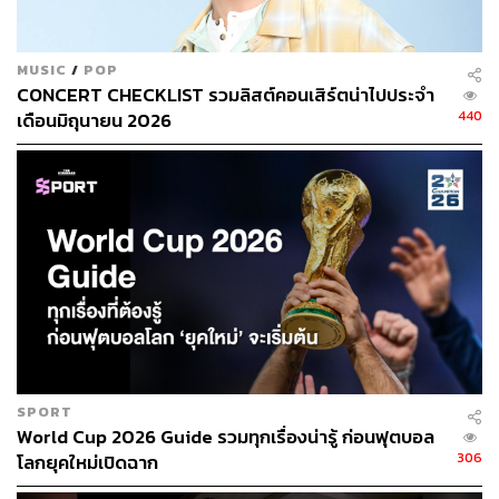
เธอยังถือร่มคอยมารับกัน
ยอมตากลม ตากฝน หัวใจเธอไม่ไหวหวั่น
และนับต่อจากนี้ สุดท้าย…ก็วนมาถึง ฤดูของเรา”
MUSIC
/
POP
CONCERT CHECKLIST รวมลิสต์คอนเสิร์ตน่าไปประจำ
440
เดือนมิถุนายน 2026
SPORT
World Cup 2026 Guide รวมทุกเรื่องน่ารู้ ก่อนฟุตบอล
306
โลกยุคใหม่เปิดฉาก
ด้านมิวสิกวิดีโอถูกนำเสนอออกมาได้อย่างน่าประทับใจไม่
แพ้กัน ด้วยการฉายภาพให้เราเห็นถึงสมาชิกทั้ง 7 คนที่ซุ่ม