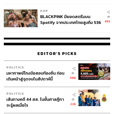
College Football
POP
BLACKPINK มียอดสตรีมบน
493
Spotify จากประเทศไทยสูงถึง 536
ล้านครั้ง ตลอด 10 ปีที่ผ่านมา
EDITOR'S PICKS
POLITICS
มหากาพย์โกงข้อสอบท้องถิ่น ก่อน
596
เดินหน้าสู่จุดจบในสัปดาห์นี้
POLITICS
เส้นทางคดี 44 สส. ในชั้นศาลฎีกา
226
จะรู้ผลเมื่อไร