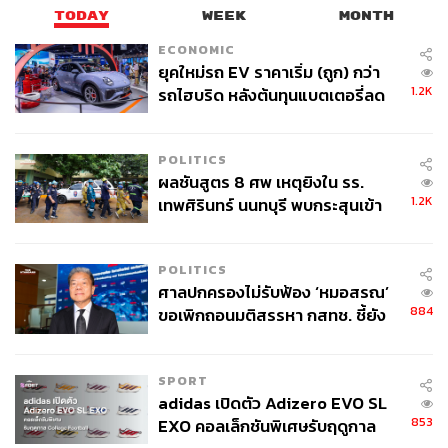
TODAY
WEEK
MONTH
ECONOMIC
TAGS:
ดนตรี
J-Pop
HatoBito
ยุคใหม่รถ EV ราคาเริ่ม (ถูก) กว่า
1.2K
รถไฮบริด หลังต้นทุนแบตเตอรี่ลด
ลง - จีนแห่บุกตลาดเกิดใหม่
POLITICS
ผลชันสูตร 8 ศพ เหตุยิงใน รร.
1.2K
เทพศิรินทร์ นนทบุรี พบกระสุนเข้า
จุดสำคัญ ‘ศีรษะ-หน้าอก’ ครูถูกยิง
4 นัด จากระยะไกล
158
POLITICS
ศาลปกครองไม่รับฟ้อง ‘หมอสรณ’
884
ขอเพิกถอนมติสรรหา กสทช. ชี้ยัง
ABOUT THE AUTHOR
ไม่ใช่ผู้เดือดร้อนเสียหาย
สุพัฒน์ ศิวะพรพันธ์
Content Creator ผู้หลงใหลในทุกศาสตร์และ
SPORT
วัฒนธรรมของประเทศญี่ปุ่น
adidas เปิดตัว Adizero EVO SL
853
EXO คอลเล็กชันพิเศษรับฤดูกาล