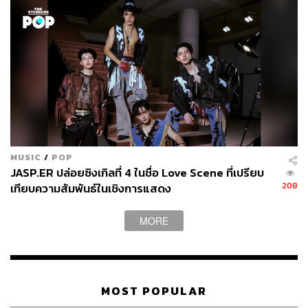
ซ้อมการแสดงเพลง
Our Season
ด้วยความมุ่งมั่น แม้จะเกิด
ความผิดพลาดไปบ้าง แต่ทุกคนก็คอยช่วยเหลือกันและกัน
เสมอ ก่อนที่จะปิดท้ายด้วยภาพของสมาชิกวงทั้ง 13 คน และ
โฉมหน้าของทีมงานเบื้องหลังที่ล้วนแล้วแต่เป็นส่วนสำคัญใน
การซัพพอร์ตวง HatoBito ไม่แพ้กัน จนเรียกได้ว่า
Our
Season
คือเพลงแห่งคำขอบคุณที่ชวนให้เรารู้สึกตื้นตันใจใน
ความผูกพันอันแน่นแฟ้นของทุกคนจริงๆ
รับชมมิวสิกวิดีโอได้ที่:
MUSIC
/
POP
JASP.ER ปล่อยซิงเกิลที่ 4 ในชื่อ Love Scene ที่เปรียบ
208
เทียบความสัมพันธ์ในเชิงการแสดง
MORE
MOST POPULAR