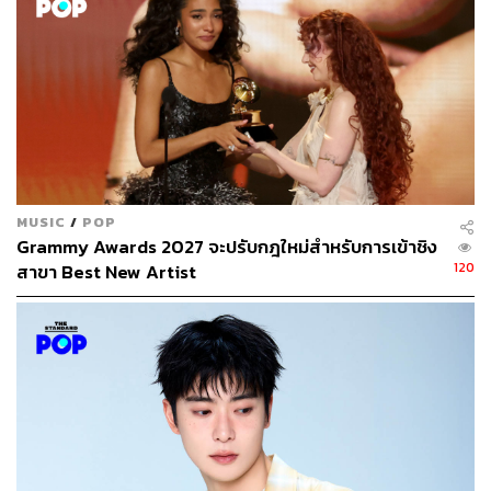
MUSIC
/
POP
ด้านเนื้อหาของเพลงทำหน้าที่เป็นสื่อกลางในการถ่ายทอด
Grammy Awards 2027 จะปรับกฎใหม่สำหรับการเข้าชิง
ความรู้สึกขอบคุณต่อแฟนคลับ ทีมงานเบื้องหลัง และสมาชิก
120
สาขา Best New Artist
วงทุกคน ที่คอยเดินเคียงข้างกันมาเสมอ ได้พบเจอกับเรื่อง
ราวดีๆ หรือวันที่ยากๆ มาด้วยกันมาหลายฤดู แต่ทุกคนก็ยังคง
ซัพพอร์ตให้วง HatoBito ก้าวเดินต่อไปข้างหน้า และเชื่อว่า
สักวันหนึ่งฤดูกาลที่สดใสจะต้องมาถึงอย่างแน่นอน
“อยากขอบคุณ…ที่เธอไม่ลืมกัน
ต่อให้วันเวลาจะผันเลยไปเท่าไร
ยังไงเธอก็เฝ้ารอฉันอยู่ตรงที่เดิม