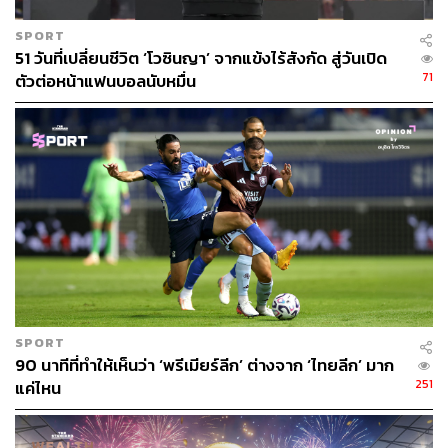
SPORT
51 วันที่เปลี่ยนชีวิต ‘โวซินญา’ จากแข้งไร้สังกัด สู่วันเปิด
ภาพ:
fabriziorom, harrykane / Instagram
71
ตัวต่อหน้าแฟนบอลนับหมื่น
TAGS:
กีฬาฟุตบอล
Harry Kane
รูปปั้น
213
SPORT
ABOUT THE AUTHOR
90 นาทีที่ทำให้เห็นว่า ‘พรีเมียร์ลีก’ ต่างจาก ‘ไทยลีก’ มาก
251
แค่ไหน
สมศักดิ์ จันทวิชชประภา
โปรดิวเซอร์ คอลัมนิสต์ และบรรณาธิการ ผู้
หลงใหลในความตื่นเต้นของกีฬาและความ