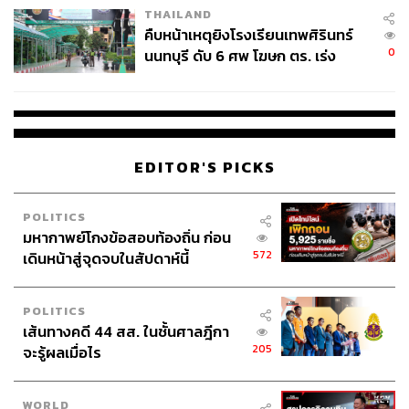
THAILAND
คืบหน้าเหตุยิงโรงเรียนเทพศิรินทร์
0
นนทบุรี ดับ 6 ศพ โฆษก ตร. เร่ง
สอบปมขโมยปืนปู่ก่อเหตุ
EDITOR'S PICKS
POLITICS
มหากาพย์โกงข้อสอบท้องถิ่น ก่อน
572
เดินหน้าสู่จุดจบในสัปดาห์นี้
POLITICS
เส้นทางคดี 44 สส. ในชั้นศาลฎีกา
205
จะรู้ผลเมื่อไร
WORLD