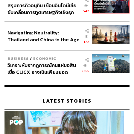
สรุปภารกิจอนุทิน เยือนอินโดนีเซีย
542
ขับเคลื่อนการทูตเศรษฐกิจเชิงรุก
ประกาศหุ้นส่วนยุทธศาสตร์ไทย –
อินโดนีเซีย
Navigating Neutrality:
Thailand and China in the Age
172
of a New Global Order
BUSINESS
/
ECONOMIC
วิเคราะห์ปรากฏการณ์คนแห่ขอสิน
2.6K
เชื่อ CLICX อาจเป็นเพียงยอด
ภูเขาน้ำแข็ง ของปัญหาหนี้ครัว
เรือนไทยที่ถูกซุกไว้
LATEST STORIES