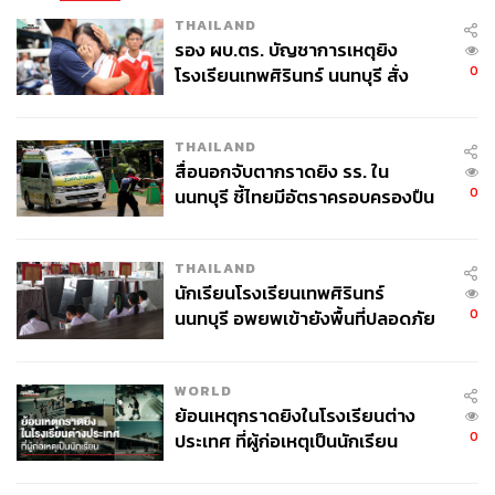
THAILAND
รอง ผบ.ตร. บัญชาการเหตุยิง
0
โรงเรียนเทพศิรินทร์ นนทบุรี สั่ง
ค้นหา 2 รอบยืนยันไร้คนติดค้าง พบ
ศพปู่-ย่าที่บ้านพักผู้ก่อเหตุ
THAILAND
สื่อนอกจับตากราดยิง รร. ใน
0
นนทบุรี ชี้ไทยมีอัตราครอบครองปืน
สูงในระดับต้นของภูมิภาค
THAILAND
นักเรียนโรงเรียนเทพศิรินทร์
0
นนทบุรี อพยพเข้ายังพื้นที่ปลอดภัย
ชั่วคราว หลังเหตุใช้อาวุธปืนภายใน
โรงเรียนคลี่คลาย
WORLD
ย้อนเหตุกราดยิงในโรงเรียนต่าง
0
ประเทศ ที่ผู้ก่อเหตุเป็นนักเรียน