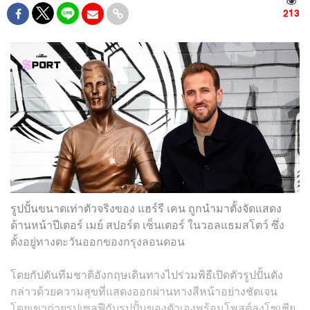
213
รูปปั้นขนาดเท่าตัวจริงของ แฮร์รี เคน ถูกนำมาตั้งจัดแสดง
ด้านหน้าปีเตอร์ เมย์ สปอร์ต เซ็นเตอร์ ในวอลแธมสโตว์ ซึ่ง
ตั้งอยู่ทางตะวันออกของกรุงลอนดอน
โดยกัปตันทีมชาติอังกฤษเดินทางไปร่วมพิธีเปิดตัวรูปปั้นดัง
กล่าวด้วยความสุขที่แสดงออกผ่านทางสีหน้าอย่างชัดเจน
โดยเขาถ่ายรูปเซลฟีกับรูปปั้นของตัวเองพร้อมโพสต์ลงโซเชีย