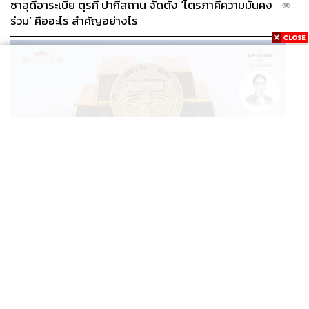
ซาอุดีอาระเบีย ตุรกี ปากีสถาน จัดตั้ง ‘ไตรภาคีความมั่นคง
...
ร่วม’ คืออะไร สำคัญอย่างไร
BUSINESS
/
CRYPTOCURRENCY
/
OPINION
/
ฐิภา นว
วัฒนทรัพย์
...
‘New Demand’ ผู้เล่นทองคำรายใหม่ ‘Tether’