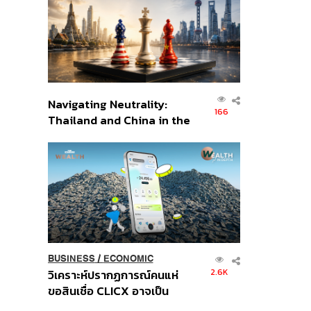
อินโดนีเซีย
Navigating Neutrality:
166
Thailand and China in the
Age of a New Global
Order
BUSINESS
/
ECONOMIC
2.6K
วิเคราะห์ปรากฏการณ์คนแห่
ขอสินเชื่อ CLICX อาจเป็น
เพียงยอดภูเขาน้ำแข็ง ของ