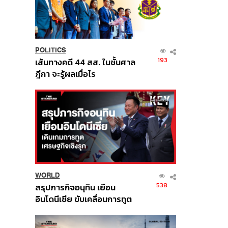
POLITICS
193
เส้นทางคดี 44 สส. ในชั้นศาล
ฎีกา จะรู้ผลเมื่อไร
WORLD
538
สรุปภารกิจอนุทิน เยือน
อินโดนีเซีย ขับเคลื่อนการทูต
เศรษฐกิจเชิงรุก ประกาศหุ้น
ส่วนยุทธศาสตร์ไทย –