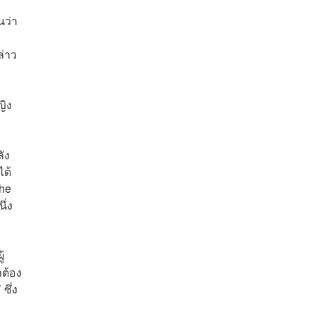
นว่า
ล่าว
ญิง
ัง
ได้
The
ึ่ง
้
าต้อง
ซึ่ง