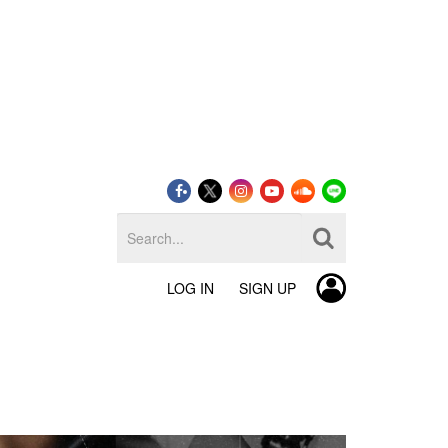
LOG IN
SIGN UP