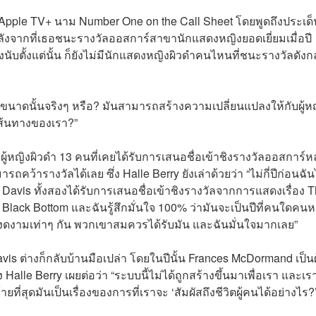
 Apple TV+ นาม Number One on the Call Sheet โดยพูดถึงประเด็
หลังจากที่เธอชนะรางวัลออสการ์สาขานักแสดงหญิงยอดเยี่ยมเมื่อปี
นับตั้งแต่นั้น ก็ยังไม่มีนักแสดงหญิงผิวดำคนไหนที่ชนะรางวัลดังก
ญขนาดนั้นจริงๆ หรือ? มันสามารถสร้างความเปลี่ยนแปลงให้กับผู้ห
เส้นทางของเรา?”
ผู้หญิงผิวดำ 13 คนที่เคยได้รับการเสนอชื่อเข้าชิงรางวัลออสการ์หล
รถคว้ารางวัลได้เลย ซึ่ง Halle Berry ยังเล่าด้วยว่า “ไม่กี่ปีก่อนฉัน
a Davis ทั้งสองได้รับการเสนอชื่อเข้าชิงรางวัลจากการแสดงเรื่อง 
 Black Bottom และฉันรู้สึกมั่นใจ 100% ว่ามันจะเป็นปีที่คนใดคนหน
งดงามเท่าๆ กัน พวกเขาสมควรได้รับมัน และฉันมั่นใจมากเลย”
is ต่างก็กลับบ้านมือเปล่า โดยในปีนั้น Frances McDormand เป็นผู
le Berry เผยต่อว่า “ระบบนี้ไม่ได้ถูกสร้างขึ้นมาเพื่อเรา และเร
ยที่สุดมันเป็นเรื่องของการที่เราจะ ‘สัมผัสถึงชีวิตผู้คนได้อย่างไร?’ 