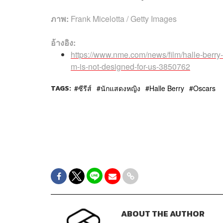
ภาพ:
Frank Micelotta / Getty Images
อ้างอิง:
https://www.nme.com/news/film/halle-berry
m-is-not-designed-for-us-3850762
TAGS:
ซีรีส์
นักแสดงหญิง
Halle Berry
Oscars
ABOUT THE AUTHOR