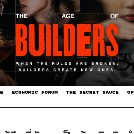
E
ECONOMIC FORUM
THE SECRET SAUCE​
OP