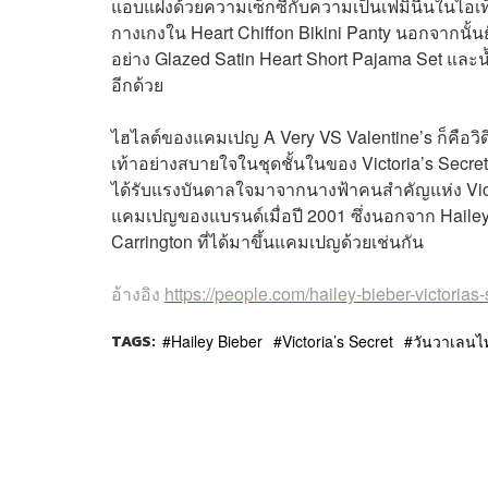
แอบแฝงด้วยความเซ็กซี่กับความเป็นเฟมินีนในไอเท็มช
กางเกงใน Heart Chiffon Bikini Panty นอกจากนั้
อย่าง Glazed Satin Heart Short Pajama Set และ
อีกด้วย
ไฮไลต์ของแคมเปญ A Very VS Valentine’s ก็คือวิดีโอ
เท้าอย่างสบายใจในชุดชั้นในของ Victoria’s Secr
ได้รับแรงบันดาลใจมาจากนางฟ้าคนสำคัญแห่ง Victor
แคมเปญของแบรนด์เมื่อปี 2001 ซึ่งนอกจาก Hailey B
Carrington ที่ได้มาขึ้นแคมเปญด้วยเช่นกัน
อ้างอิง
https://people.com/hailey-bieber-victori
TAGS:
Hailey Bieber
Victoria’s Secret
วันวาเลนไ