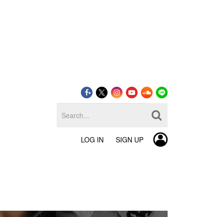
LOG IN
SIGN UP