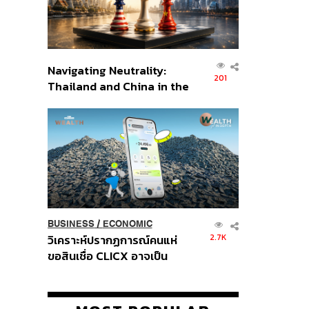
Navigating Neutrality:
201
Thailand and China in the
Age of a New Global
Order
BUSINESS
/
ECONOMIC
2.7K
วิเคราะห์ปรากฏการณ์คนแห่
ขอสินเชื่อ CLICX อาจเป็น
เพียงยอดภูเขาน้ำแข็ง ของ
ปัญหาหนี้ครัวเรือนไทยที่ถูกซุก
ไว้