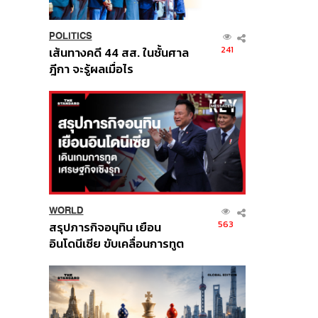
POLITICS
241
เส้นทางคดี 44 สส. ในชั้นศาล
ฎีกา จะรู้ผลเมื่อไร
WORLD
563
สรุปภารกิจอนุทิน เยือน
อินโดนีเซีย ขับเคลื่อนการทูต
เศรษฐกิจเชิงรุก ประกาศหุ้น
ส่วนยุทธศาสตร์ไทย –
อินโดนีเซีย