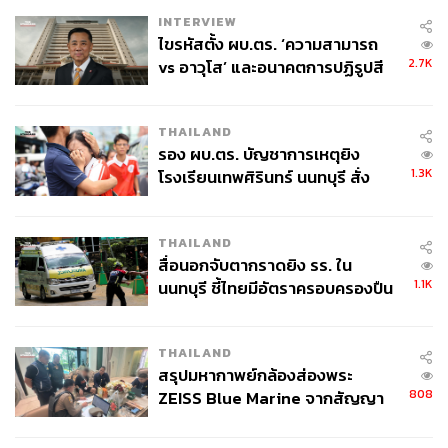
INTERVIEW
ไขรหัสตั้ง ผบ.ตร. ‘ความสามารถ
2.7K
vs อาวุโส’ และอนาคตการปฏิรูปสี
กากี กับ พล.ต.อ. เอก อังสนานนท์
THAILAND
รอง ผบ.ตร. บัญชาการเหตุยิง
1.3K
โรงเรียนเทพศิรินทร์ นนทบุรี สั่ง
ค้นหา 2 รอบยืนยันไร้คนติดค้าง พบ
ศพปู่-ย่าที่บ้านพักผู้ก่อเหตุ
THAILAND
สื่อนอกจับตากราดยิง รร. ใน
1.1K
นนทบุรี ชี้ไทยมีอัตราครอบครองปืน
สูงในระดับต้นของภูมิภาค
THAILAND
สรุปมหากาพย์กล้องส่องพระ
808
ZEISS Blue Marine จากสัญญา
ผลิต 8.3 ล้าน สู่ข้อพิพาท ‘มา
เวลล์ฯ’ ฟ้อง ‘โทน บางแค’ ผิดนัด