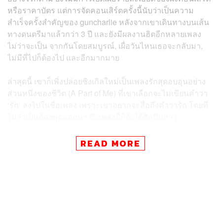
หรือราคาบัตร แต่การจัดคอนเสิร์ตครั้งนี้นับว่าเป็นความ
สำเร็จครั้งสำคัญของ guncharlie หลังจากเขาเดินทางบนเส้น
ทางดนตรีมาแล้วกว่า 3 ปี และยังมีผลงานฮิตอีกหลายเพลง
ไม่ว่าจะเป็น จากกันโดยสมบูรณ์, เผื่อวันไหนเธอจะกลับมา,
ไม่มีที่ไปก็ต้องไป และอีกมากมาย
ล่าสุดนี้ เขาก็เพิ่งปล่อยซิงเกิลใหม่เป็นเพลงรักสุดอบอุ่นอย่าง
ส่วนหนึ่งของชีวิต (A Part of Me) ที่เขาเลือกจะไม่เขียนคำว่า
‘รัก’ ลงไปในชื่อเพลง เพราะเขาอยากจะสื่อถึงคำว่ารัก โดยที่
ไม่จำเป็นต้องพูดออกมา ซึ่งเพลงนี้ก็ยังได้ศิลปินสาว
Fortunekeiths จาก BOXX MUSIC มารับบทเป็นนางเอกมิวสิ
กวิดีโอด้วยเช่นกัน ดังนั้นใครที่อยากฟังทั้งเพลงรักอันแสน
READ MORE
อบอุ่นและเพลงเศร้าที่บาดลึกในหัวใจ ต้องไม่พลาดคอนเสิร์ต
ครั้งแรกของ guncharlie ในวันที่ 17 ตุลาคมที่กำลังจะถึงนี้
แฟนๆ รอติดตามกันได้เลย
ภาพ:
guncharlie