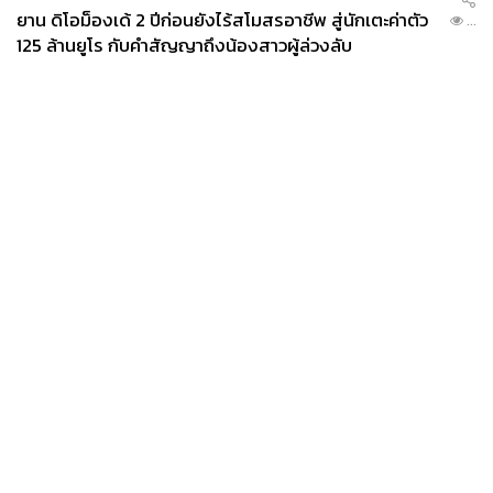
ยาน ดิโอม็องเด้ 2 ปีก่อนยังไร้สโมสรอาชีพ สู่นักเตะค่าตัว
...
125 ล้านยูโร กับคำสัญญาถึงน้องสาวผู้ล่วงลับ
News
Wealth
Pop
Podcast
Video
Now
Opinion
Careers
Events
Privacy
About
Contact
Policy
FOR
ADVERTISING
MEMBERSHIP