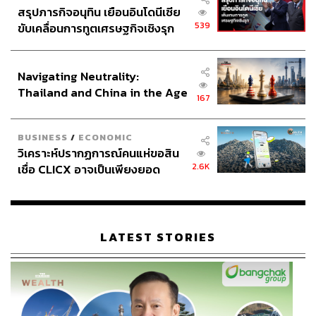
สรุปภารกิจอนุทิน เยือนอินโดนีเซีย
539
ขับเคลื่อนการทูตเศรษฐกิจเชิงรุก
ประกาศหุ้นส่วนยุทธศาสตร์ไทย –
อินโดนีเซีย
Navigating Neutrality:
Thailand and China in the Age
167
of a New Global Order
BUSINESS
/
ECONOMIC
วิเคราะห์ปรากฏการณ์คนแห่ขอสิน
2.6K
เชื่อ CLICX อาจเป็นเพียงยอด
ภูเขาน้ำแข็ง ของปัญหาหนี้ครัว
เรือนไทยที่ถูกซุกไว้
LATEST STORIES