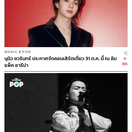
MUSIC
/
POP
นุนิว ชวรินทร์ ประกาศจัดคอนเสิร์ตเดี่ยว 31 ต.ค. นี้ ณ อิม
105
แพ็ค อารีน่า