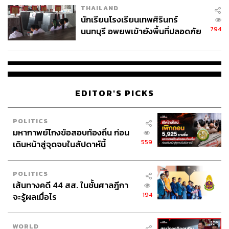
THAILAND
จ่ายหนี้-แอบระบุแบรนด์
นักเรียนโรงเรียนเทพศิรินทร์
794
นนทบุรี อพยพเข้ายังพื้นที่ปลอดภัย
ชั่วคราว หลังเหตุใช้อาวุธปืนภายใน
โรงเรียนคลี่คลาย
EDITOR'S PICKS
POLITICS
มหากาพย์โกงข้อสอบท้องถิ่น ก่อน
559
เดินหน้าสู่จุดจบในสัปดาห์นี้
POLITICS
เส้นทางคดี 44 สส. ในชั้นศาลฎีกา
194
จะรู้ผลเมื่อไร
WORLD