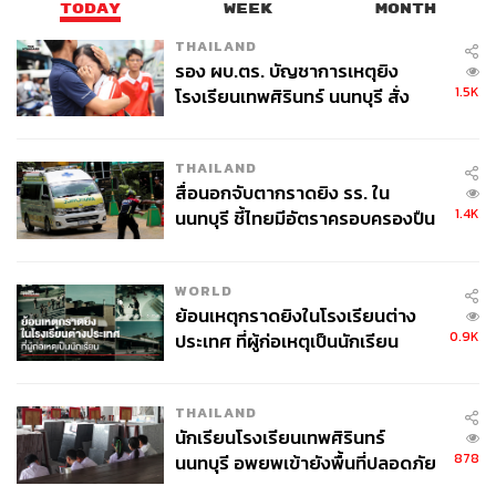
อาหารก็มีส่วน
TODAY
WEEK
MONTH
นอกจากเรื่องชนิดของเหล้าแล้ว อาหารก็สำคัญเช่นกัน
THAILAND
เพราะหลายครั้งที่แอลกอฮอล์ทำให้ความยับยั้งชั่งใจต่ำ
รอง ผบ.ตร. บัญชาการเหตุยิง
ตัดสินผิด หรือกินในสิ่งที่ปกติไม่คิดจะกิน เช่น เฟรนช์ฟรายส์
1.5K
โรงเรียนเทพศิรินทร์ นนทบุรี สั่ง
ข้อไก่ทอด แหนมทอด ข้าวเกรียบทอด (สังเกตว่ากับแกล้มมัก
ค้นหา 2 รอบยืนยันไร้คนติดค้าง พบ
เป็นของทอดๆ มันๆ) สั่งพิซซ่ามากินตอนตีสอง ผับปิดต่อด้วย
ศพปู่-ย่าที่บ้านพักผู้ก่อเหตุ
ข้าวต้ม แวะเข้า
7-Eleven
หรือหัวจะถึงหมอนอยู่แล้ว แต่ขอ
THAILAND
ลุกไปต้มบะหมี่กึ่งสำเร็จรูปสักชาม เหล่านี้คือตัวการที่ทำให้
สื่อนอกจับตากราดยิง รร. ใน
คุณน้ำหนักตัวขึ้นและบวมอืดในวันรุ่งขึ้น (ก็อาหารที่ว่ามา
1.4K
นนทบุรี ชี้ไทยมีอัตราครอบครองปืน
โซเดียมทั้งนั้น)
สูงในระดับต้นของภูมิภาค
WORLD
ทางแก้ที่เราแนะนำ
ย้อนเหตุกราดยิงในโรงเรียนต่าง
ให้กินข้าวไปให้พร้อม อัดไปให้แน่น เน้นโปรตีนและผัก
0.9K
ประเทศ ที่ผู้ก่อเหตุเป็นนักเรียน
ใบ และบอกตัวเองว่าคืนนี้เราจะไม่แตะกับแกล้มบนโต๊ะ
เด็ดขาด เพราะเราเลือกแล้วที่จะดื่ม! (ค็อกเทลสองแก้ว
มีค่าเท่าพิซซ่าหนึ่งชิ้นนะรู้ไหม)
THAILAND
นอกจากนั้นให้คุณดื่มค็อกเทลหนึ่งแก้วสลับกับน้ำเปล่า
นักเรียนโรงเรียนเทพศิรินทร์
หนึ่งแก้ว ไม่ต้องรีบสั่งเหล้ามาเพิ่ม
878
นนทบุรี อพยพเข้ายังพื้นที่ปลอดภัย
อย่าลืมบอกพนักงานเสิร์ฟว่าไม่ต้องรินไวน์ในแก้วให้
ชั่วคราว หลังเหตุใช้อาวุธปืนภายใน