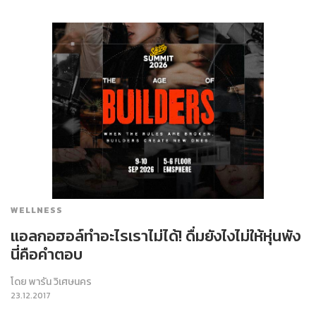
WELLNESS
แอลกอฮอล์ทำอะไรเราไม่ได้! ดื่มยังไงไม่ให้หุ่นพัง
นี่คือคำตอบ
โดย
พารัน วิเศษนคร
23.12.2017