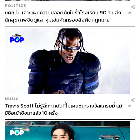
ABOUT THE AUTHOR
POLITICS
พารัน วิเศษนคร
ยศชนัน เคาะแผนความปลอดภัยในรั้วโรงเรียน 90 วัน ส่ง
...
หลังตกหลุมรักดัมบ์เบลมากกว่าแก้วเหล้า จาก
นักสุขภาพจิตดูแล-คุมเข้มคัดกรองสิ่งผิดกฎหมาย
นักเขียนจึงผันตัวไปเป็นเทรนเนอร์ส่วนตัว
(ACE Certified Personal Trainer) ผู้เชื่อว่า
ไม่มีคัมภีร์สุขภาพหนึ่งเดียวสำหรับทุกคน ดัง
นั้นจงเรียนรู้และปรับใช้เพื่อให้ชีวิตคุณแฮปปี้
และเฮลตี้
MUSIC
Travis Scott ไม่รู้สึกกดดันที่ไม่เคยชนะรางวัลแกรมมี่ แม้
...
มีชื่อเข้าชิงมาแล้ว 10 ครั้ง