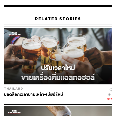
สูงกว่าน้ำอัดลมเสียอีก ดังนั้นพยายามหลีกเลี่ยงค็อกเทลที่มี
ส่วนผสมเกิน 3 อย่างเพราะยิ่งเยอะ แคลอรียิ่งมากตามมา
RELATED STORIES
เลี่ยง
แนะให้บอกลาค็อกเทลที่ใส่เหล้าผสมมิกเซอร์ที่มีน้ำตาลมาก
อย่างรัมแอนด์โค้ก วอดก้าแครนเบอรี่ วอดก้าผสมเครื่องดื่มชู
กำลัง รวมถึงค็อกเทลไทยๆ ที่สมัยนี้นิยมใช้น้ำตาลสดหรือน้ำ
มะพร้าว เพราะน้ำผลไม้ ไม่ว่าจะเป็นน้ำผลไม้กล่องหรือคั้น
สดล้วนมีปริมาณน้ำตาลที่สูงมาก เช่นเดียวกับค็อกเทลที่มา
เป็นเกล็ดน้ำแข็ง เช่น มาการิต้าปั่นในแก้วทรงสูง หรือพิน่าโค
ลาด้าที่อุดมด้วยน้ำตาล หรือจะกามิกาเซ่สีฟ้า เลี่ยงได้ควรสั่ง
อย่างอื่น
เลือก
THAILAND
ตัวเลือกที่ดีได้แก่ แชมเปญซึ่งมีราวๆ 90 แคลอรี ไวน์แดงและ
ปลดล็อกเวลาขายเหล้า-เบียร์ ใหม่
ไวน์ขาวเพราะมีเพียง 120 แคลอรีต่อแก้วมาตรฐาน มี
382
คาร์โบไฮเดรต 5-6 กรัม และที่สำคัญยังมีสารอาหารที่เป็น
ประโยชน์ต่อร่างกาย ซึ่งนักโภชนาการชื่อดังอลัน อารากอน
(Alan Aragon) เคยศึกษาเรื่องนี้โดยให้ระหว่างการไดเอต คน