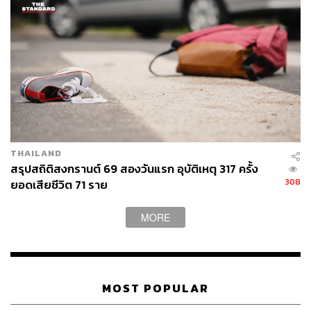
อะไร คำนวณแล้วปริมาณแคลอรีและคาร์โบไฮเดรตที่เข้าสู่
ร่างกายเยอะกว่าสูตรปกติอีก แต่ไลต์เบียร์จะเวิร์กกว่าในกรณี
ที่คุณสามารถหยุดตัวเองได้เพียง 1-2 กระป๋อง (คำถามคือคุณ
ทำได้ไหมล่ะ?)
THAILAND
สรุปสถิติสงกรานต์ 69 สองวันแรก อุบัติเหตุ 317 ครั้ง
308
ยอดเสียชีวิต 71 ราย
MORE
via GIPHY
MOST POPULAR