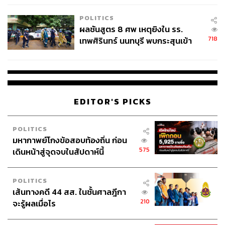
เมื่อเห็นว่าพร่อง พร้อมเมื่อไรจะเรียกมาเติมเอง
โรงเรียนคลี่คลาย
POLITICS
ผลชันสูตร 8 ศพ เหตุยิงใน รร.
นี่คือวิธีที่ช่วยให้คุณลดปริมาณการดื่มแอลกอฮอล์ ลดแคลอรี
718
เทพศิรินทร์ นนทบุรี พบกระสุนเข้า
ที่เอาเข้าร่าง รวมถึงช่วยให้คุณสร่างเมาและบรรเทาอาการ
จุดสำคัญ ‘ศีรษะ-หน้าอก’ ครูถูกยิง
แฮง แถมยังได้สนุกกับคนรอบข้างแบบไม่พังอีกด้วย
4 นัด จากระยะไกล
EDITOR'S PICKS
POLITICS
มหากาพย์โกงข้อสอบท้องถิ่น ก่อน
575
เดินหน้าสู่จุดจบในสัปดาห์นี้
POLITICS
เส้นทางคดี 44 สส. ในชั้นศาลฎีกา
210
จะรู้ผลเมื่อไร