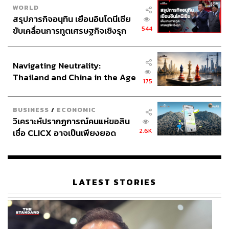
WORLD
สรุปภารกิจอนุทิน เยือนอินโดนีเซีย
544
ขับเคลื่อนการทูตเศรษฐกิจเชิงรุก
ประกาศหุ้นส่วนยุทธศาสตร์ไทย –
อินโดนีเซีย
via GIPHY
Navigating Neutrality:
Thailand and China in the Age
175
รักษากิจวัตรประจำวันที่ทำอยู่
of a New Global Order
ไม่ใช่ว่าช่วงเทศกาลจะเป็นข้ออ้างให้คุณไม่ออกกำลังกาย
เพราะการรักษาความต่อเนื่องคือเคล็ดลับของการรักษาหุ่น
BUSINESS
/
ECONOMIC
วิเคราะห์ปรากฏการณ์คนแห่ขอสิน
ได้อย่างเห็นผล ดังนั้นหากคุณไม่อยากน้ำหนักตัวขึ้นในสอง
2.6K
เชื่อ CLICX อาจเป็นเพียงยอด
สัปดาห์ อย่าหยุดออกกำลังกาย เรารู้ว่ามันโหดกับการที่ต้อง
ภูเขาน้ำแข็ง ของปัญหาหนี้ครัว
ตื่นมาวิ่งหรือสควอตในสภาพซอมบี้ แต่จงทำต่อไป เพราะวัน
เรือนไทยที่ถูกซุกไว้
หนึ่งคุณจะคิดได้เองว่าเป้าหมายของคุณคืออยากผอมและมี
สุขภาพที่ดี เมื่อนั้นคุณจะดื่มลดลงเอง หรืออย่างน้อยก็ดื่มแค่
LATEST STORIES
พอเป็นกระษัย
อ้างอิง:
www.rethinkingdrinking.niaaa.nih.gov/Tools/Calculat