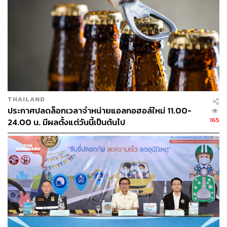
กลุ่ม A ดื่มไวน์ขาวหนึ่งแก้วทุกวัน ในขณะที่กลุ่ม B ดื่มน้ำ
องุ่น ผ่านไปสามเดือน ผลปรากฏว่ากลุ่ม A ลดน้ำหนักตัวได้
มากกว่า ถึงแม้ผลการศึกษาไม่ได้บอกเหตุผลชัดเจน แต่ก็
ทำให้เห็นว่าการดื่มไวน์ในปริมาณที่เหมาะสมไม่ได้ทำให้
อ้วนขึ้นเมื่อเทียบกับน้ำองุ่น (ที่คนยังเข้าใจว่าเป็นอาหาร
สุขภาพ) หากเป็นสายเข้มการดื่มวิสกี้ออนเดอะร็อก ก็ช่วยลด
ปริมาณแคลอรีต่อแก้วได้ เพราะมีเพียง 64 แคลอรีเท่านั้น
ส่วนคาร์โบไฮเดรตแทบไม่มี
THAILAND
ประกาศปลดล็อกเวลาจำหน่ายแอลกอฮอล์ใหม่ 11.00-
165
24.00 น. มีผลตั้งแต่วันนี้เป็นต้นไป