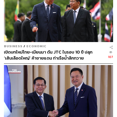
ภราดรชี้แจงว่า ครม. ยืนยันมา 12 ฉบับ และไม่ได้ยืนยัน 51
ฉบับ เพราะเห็นว่าสมาชิกรัฐสภามีการเปลี่ยนหน้าตาหลังการ
เลือกตั้ง บางร่างสมาชิกผู้เสนอไม่ได้อยู่ในสภาฯ แห่งนี้แล้ว
ซึ่งยังมีช่องทางเสนอร่างกฎหมายเข้ามาพิจารณาอีกได้ จึง
เป็นการหยิบยื่นโอกาสให้สมาชิกได้ทบทวนว่าจะหยิบร่าง
กฎหมายใดที่ค้างอยู่ขึ้นมาพิจารณาต่อ
BUSINESS
/
ECONOMIC
เปิดบทใหม่ไทย-เมียนมา ดัน JTC ในรอบ 10 ปี ปลุก
107
3. ไม่ยืนยัน: ร่างกฎหมายคุ้มครองแรงงาน
‘เส้นเลือดใหญ่’ ค้าชายแดน ท่าเรือน้ำลึกทวาย
ภราดรชี้แจงว่า ครม. ไม่ได้ยืนยัน 2 ร่าง แต่ไม่ใช่ว่ารัฐบาลไม่
ให้ความสำคัญกับพี่น้องแรงงาน ซึ่งรัฐมนตรีว่าการกระทรวง
แรงงานชี้แจงเหตุผลว่า ทั้ง 2 ร่างได้รับฟังความเห็นจากทุก
ภาคส่วน รวมถึงผู้ว่าจ้างฯ สภาอุตสาหกรรมได้ส่งหนังสือถึง
รัฐมนตรีร้องเรียนถึงวิกฤตพลังงานที่กระทบโดยตรงจากผู้
ประกอบการ เพื่อให้ทบทวนว่าจะหาทางออกอย่างไรให้ได้
ประโยชน์ทั้ง 2 ฝ่าย