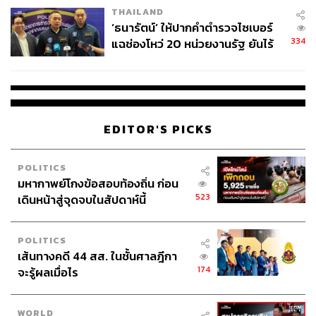
THAILAND
ของประชาชนตามผลประชามติ 21.6 ล้านเสียง
จ่ายหนี้-แอบระบุแบรนด์
‘ธนารัตน์’ ให้ปากคำตำรวจไซเบอร์
334
แฉช่องโหว่ 20 หน่วยงานรัฐ ยันไร้
รัฐบาลเห็นว่า เรื่องนี้ควรที่จะเริ่มต้นที่รัฐสภา อีกทั้งปฏิเสธไม่
นัยทางการเมือง
ได้ว่ารัฐธรรมนูญที่ค้างอยู่ เป็นร่างที่มีปัญหาและนำไปสู่การ
ยุบสภาเมื่อครั้งที่แล้ว เพราะมีประเด็นเรื่องของอำนาจ สว.
แม้ตนเองมีเจตจำนงที่อยากจะเห็นการแก้ไขรัฐธรรมนูญเดิน
หน้าไปได้ เพราะมีบางอย่างที่ไม่เห็นด้วยในชั้นกรรมาธิการ
EDITOR'S PICKS
แต่ก็อะลุ่มอล่วย เพราะอยากให้เดินหน้าไปสู่การลงมติใน
วาระ 3 และให้ร่างรัฐธรรมนูญผ่านไปได้
POLITICS
“วันนั้นถ้ามีการรับหลักการ แล้วใช้ร่างของพรรคภูมิใจไทย
มหากาพย์โกงข้อสอบท้องถิ่น ก่อน
523
เดินหน้าสู่จุดจบในสัปดาห์นี้
เป็นร่างหลัก ปัญหาอาจจะไม่เกิดก็ได้ เพราะในร่างของพรรค
ภูมิใจไทยเขียนเอาไว้ว่าให้ สว. ยืนยันลงมติในวาระ 3 ที่
จำนวน 1 ใน 5 ของจำนวน สว. ทั้งหมด แม้ว่าจะไม่เป็นไป
POLITICS
ตามที่ สว. ต้องการคือ 1 ใน 3 แต่อย่างน้อยก็ยังคงอำนาจให้
เส้นทางคดี 44 สส. ในชั้นศาลฎีกา
เขาไว้
174
จะรู้ผลเมื่อไร
“การที่จะขอความร่วมมือจากเพื่อน ขอความร่วมมือจากใคร
WORLD