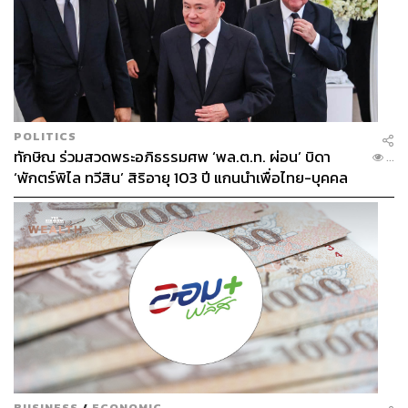
ABOUT THE AUTHOR
THE STANDARD TEAM
กองบรรณาธิการ THE STANDARD
ABOUT THE PHOTOGRAPHER
ศวิตา พูลเสถียร
POLITICS
ช่างภาพข่าว ประจำสำนักข่าว THE
ทักษิณ ร่วมสวดพระอภิธรรมศพ ‘พล.ต.ท. ผ่อน’ บิดา
...
STANDARD
‘พักตร์พิไล ทวีสิน’ สิริอายุ 103 ปี แกนนำเพื่อไทย-บุคคล
หลากวงการร่วมอาลัย
BUSINESS
/
ECONOMIC