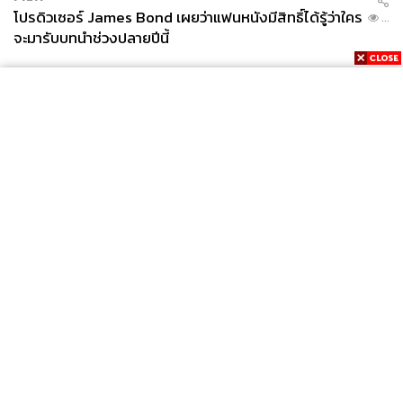
โปรดิวเซอร์ James Bond เผยว่าแฟนหนังมีสิทธิ์ได้รู้ว่าใคร
...
จะมารับบทนำช่วงปลายปีนี้
News
Wealth
Pop
Podcast
Video
Now
Opinion
Careers
Events
Privacy
About
Contact
Policy
FOR
ADVERTISING
MEMBERSHIP