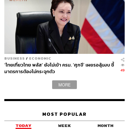
อยู่อาศัยใหม่
จากการหารือ มองว่าการออกกฎหมายใหม่เพื่อไปลบล้าง
กฎหมายอื่น ถูกจำกัดไว้ในรัฐธรรมนูญ มาตรา 77 ที่กำหนด
ให้มีกฎหมายแต่เพียงจำเป็นเท่านั้น โดยสารัตถะเห็นว่า มี
กฎหมายอื่นที่บังคับใช้แทนกันได้ เช่น พ.ร.บ. อุทยานแห่งชาติ
พ.ศ. 2562 มาตรา 64, พ.ร.บ. สงวนและคุ้มครองสัตว์ป่า พ.ศ.
2562 มาตรา 121, พ.ร.บ. ป่าสงวนแห่งชาติ พ.ศ. 2507
BUSINESS
/
ECONOMIC
มาตรา 16, พ.ร.บ. คณะกรรมการนโยบายที่ดินแห่งชาติ พ.ศ.
‘ไทยเที่ยวไทย พลัส’ ยังไม่เข้า ครม. ‘ศุภจี’ เผยรอลุ้นงบ ชี้
2562 มาตรา 10 (7)
49
มาตรการต้องไม่กระจุกตัว
MORE
6. ไม่ยืนยัน: ร่างกฎหมาย อสม.
เป็นร่างที่เสนอโดย ครม. 1 ฉบับ และ ครม. ไม่ยืนยัน โดย
MOST POPULAR
ชี้แจงว่า สารัตถะของกฎหมายนี้คือการเขียนเรื่องค่า
ตอบแทนของ อสม. ในกฎหมายอย่างชัดเจน ย้อนกลับไปค่า
TODAY
WEEK
MONTH