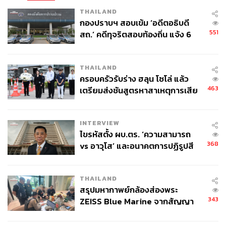
ตอบแทน อสม. เกิดขึ้นในสมัย อภิสิทธิ์ เวชชาชีวะ เป็นนายก
THAILAND
รัฐมนตรี และครั้งสุดท้ายขยับเพิ่มขึ้นเป็น 2,000 บาท ในยุคที่
กองปราบฯ สอบเข้ม ‘อดีตอธิบดี
อนุทิน ชาญวีรกูล เป็นรัฐมนตรีว่าการกระทรวงสาธารณสุข
551
สถ.’ คดีทุจริตสอบท้องถิ่น แจ้ง 6
ซึ่งรัฐบาลให้ความสำคัญ และยังไม่ตัดทิ้งไป แต่ข้อกังวลคือ
ข้อหาหนัก จ่อชง ป.ป.ช. 12 ส.ค. นี้
ในร่างกฎหมายระบุไว้ถึง อสม. ที่มีอายุเกิน 60 ปีขึ้นไป จึงอาจ
มีปัญหาหากยืนยันกฎหมายไป ว่า อสม. ที่มีอายุเกิน 60 ปี ได้
THAILAND
รับผลกระทบ ซึ่งในจำนวนนี้มีมากถึง 70-80%
ครอบครัวรับร่าง ฮลุน โซโล่ แล้ว
463
เตรียมส่งชันสูตรหาสาเหตุการเสีย
ชีวิต
7. ไม่ยืนยัน: ร่างแก้ไขรัฐธรรมนูญ
INTERVIEW
ไขรหัสตั้ง ผบ.ตร. ‘ความสามารถ
368
vs อาวุโส’ และอนาคตการปฏิรูปสี
ภราดรยืนยันว่า รัฐบาลและพรรคภูมิใจไทยมีความจริงใจ
กากี กับ พล.ต.อ. เอก อังสนานนท์
และมีเจตจำนงชัดเจนต่อการแก้รัฐธรรมนูญโดยเปิดช่องให้มี
สภาร่างรัฐธรรมนูญ (สสร.) ตนเองได้หารือกับอนุทินและ
THAILAND
ไชยชนก ชิดชอบ เลขาธิการพรรคภูมิใจไทยว่า วันที่ 19
สรุปมหากาพย์กล้องส่องพระ
พฤษภาคมนี้ จะหารือในที่ประชุมพรรคภูมิใจไทย หากไม่มี
343
ZEISS Blue Marine จากสัญญา
เหตุขัดข้องจะให้ สส.ทั้ง 190 คน ยื่นเสนอร่างแก้ไข
ผลิต 8.3 ล้าน สู่ข้อพิพาท ‘มา
รัฐธรรมนูญต่อรัฐสภาต่อไป เพื่อให้เป็นไปตามเจตนารมณ์
เวลล์ฯ’ ฟ้อง ‘โทน บางแค’ ผิดนัด