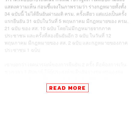
แสดงความเห็น ก่อนชี้แจงในภาพรวมว่า ร่างกฎหมายทั้งทั้ง
34 ฉบับนี้ ไม่ได้ยืนยันผ่านมติ ครม. ครั้งเดียว แต่แบ่งเป็นครั้ง
แรกยืนยัน 31 ฉบับในวันที่ 5 พฤษภาคม มีกฎหมายของ ครม.
21 ฉบับ ของ สส. 10 ฉบับ โดยไม่มีกฎหมายจากภาค
ประชาชน และครั้งที่สองยืนยันอีก 3 ฉบับ ในวันที่ 12
พฤษภาคม มีกฎหมายของ สส. 2 ฉบับ และกฎหมายของภาค
ประชาชน 1 ฉบ้บ
เขาบอกว่า เจตนารมณ์ของการยืนยัน 2 ครั้ง คือต้องการเว้น
ช่วงเวลา 1 สัปดาห์ ให้ผู้ประสงค์จะยืนยันร่างของตนเองต่อ
ครม. เพราะรัฐบาลให้ความสำคัญกับฝ่ายนิติบัญญัติ การ
ยืนยันกฎหมายผ่านกระบวนการคิด และรับฟังอย่างรอบด้าน
READ MORE
ภราดรกล่าวด้วยว่า ส่วนมากแล้วตามธรรมเนียมปฏิบัติใน
อดีต ครม. จะยืนยันเฉพาะร่างกฎหมายที่เสนอโดย ครม. เป็น
ส่วนใหญ่ มีบ้างที่ยืนยันร่างกฎหมายที่เสนอโดยสมาชิก
รัฐสภา แต่ต้องเป็นร่างที่มีฉบับของ ครม. ประกบด้วย แต่
รัฐบาลนี้ได้ให้ความสำคัญกับร่างกฎหมายของทุกฝ่ายอย่าง