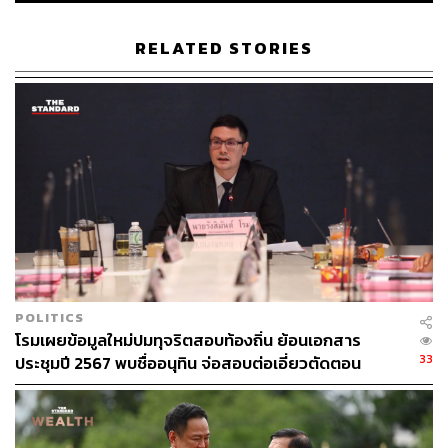
บกพร่องของสินค้า พ.ศ. ….
RELATED STORIES
ที่ สารี อ๋องสมหวัง กับประชาชนผู้มีสิทธิเลือกตั้งจำนวน
21,111 คน เป็นผู้เสนอ
“พวกผมไม่อาจจะทราบได้ว่าร่างกฎหมายที่เหลือ เจตจำนง
ของประชาชนที่เข้าชื่อเสนอกฎหมายกันนั้น ยังมีเจตจำนง
เดิมในการจะเสนอกฎหมายหรือไม่ ไม่สามารถตัดสินใจแทน
ได้ จึงไม่ได้ยืนยัน” ภราดรกล่าว
อย่างไรก็ตาม ภราดรระบุว่า ยังมีช่องทางตาม พ.ร.บ. เข้าชื่อ
เสนอกฎหมายฯ ให้ภาคประชาชนยืนยันกลับมาได้ภายใน
120 วัน ซึ่งยังเหลือเวลาอีก 60 วัน ให้ภาคประชาชนได้
POLITICS
ทบทวนว่าจะยืนยันกฎหมายกลับมาหรือไม่
โรมเผยข้อมูลใหม่ปมทุจริตสอบท้องถิ่น ย้อนเอกสาร
33
ประชุมปี 2567 พบชื่ออนุทิน จ่อสอบต่อเอี่ยวตัดตอน
ม.บูรพา หรือไม่
2. ร่างกฎหมายที่เสนอโดย สส. 51 ฉบับ