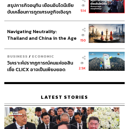
เราตัดมือเขาทิ้งไม่ได้ ก็ต้องอะลุ่มอล่วยกัน ต้องเจรจาพูดคุย
สรุปภารกิจอนุทิน เยือนอินโดนีเซีย
กัน ไม่เช่นนั้นท่านทำอะไรไม่มีทางสำเร็จ ถ้าเอาเจตจำนง
514
ขับเคลื่อนการทูตเศรษฐกิจเชิงรุก
ของตัวเองเป็นที่ตั้งโดยไม่ฟังเพื่อนคนอื่นเลย” ภราดรกล่าว
ประกาศหุ้นส่วนยุทธศาสตร์ไทย –
อินโดนีเซีย
TAGS:
การแก้ไขรัฐธรรมนูญ
ร่างกฎหมาย
นายกรัฐมนตรี
Navigating Neutrality:
Key Messages
รัฐสภา
ไชยชนก ชิดชอบ
Thailand and China in the Age
สมาชิกสภาผู้แทนราษฎร (สส.)
ภูมิใจไทย
150
of a New Global Order
สำนักนายกรัฐมนตรี
คณะรัฐมนตรี
การเมืองไทย
อนุทิน ชาญวีรกูล
สารี อ๋องสมหวัง
ภราดร ปริศนานันทกุล
BUSINESS
/
ECONOMIC
วิเคราะห์ปรากฏการณ์คนแห่ขอสิน
2.5K
เชื่อ CLICX อาจเป็นเพียงยอด
ภูเขาน้ำแข็ง ของปัญหาหนี้ครัว
เรือนไทยที่ถูกซุกไว้
LATEST STORIES
322