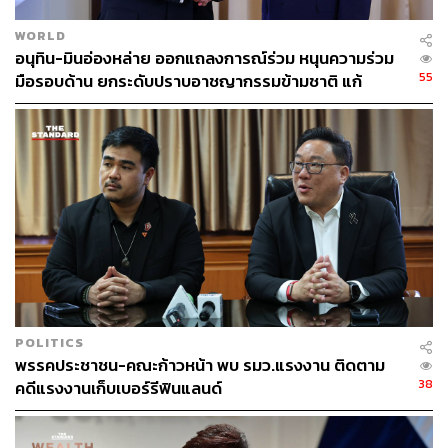
WORLD
อนุทิน-มินอ่องหล่าย ออกแถลงการณ์ร่วม หนุนความร่วม
4. ไม่ยืนยัน: ร่างกฎหมาย PRTR (พ.ร.บ. รายงาน
55
มือรอบด้าน ยกระดับปราบอาชญากรรมข้ามชาติ แก้
การเปิดเผยข้อมูลการปล่อยและเคลื่อนย้ายสาร
ปัญหาหมอกควัน-มลพิษทางน้ำ
มลพิษต่อสิ่งแวดล้อม)
ร่างกฎหมายนี้มีการพูดคุยกันมาก กระทรวง
ทรัพยากรธรรมชาติและสิ่งแวดล้อมได้เตรียมร่างกฎหมายไว้
คือร่าง พ.ร.บ. ส่งเสริมและรักษาคุณภาพสิ่งแวดล้อมแห่งชาติ
ที่ได้ผ่านการพิจารณาของคณะกรรมการกฤษฎีกาแล้ว ซึ่ง
เชื่อได้ว่า ไม่นานเนื้อหาสาระในร่าง PRTR จะมาปรากฏอยู่
ในร่าง พ.ร.บ. ฉบับนี้ ซึ่งเป็นร่มที่ใหญ่กว่า และจะนำเสนอสู่
การพิจารณาของสภาฯ ในอีกไม่นาน
POLITICS
พรรคประชาชน-คณะก้าวหน้า พบ รมว.แรงงาน ติดตาม
38
คดีแรงงานเก็บเบอร์รีฟินแลนด์
5. ไม่ยืนยัน: ร่างกฎหมายนิรโทษผู้ที่ได้รับความเสีย
หายจากการขีดเส้นแบ่งของป่าธรรมชาติกับพื้นที่