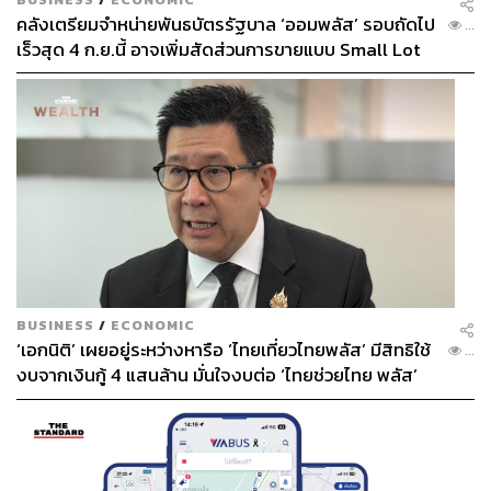
คลังเตรียมจำหน่ายพันธบัตรรัฐบาล ‘ออมพลัส’ รอบถัดไป
...
เร็วสุด 4 ก.ย.นี้ อาจเพิ่มสัดส่วนการขายแบบ Small Lot
First มากขึ้น
BUSINESS
/
ECONOMIC
‘เอกนิติ’ เผยอยู่ระหว่างหารือ ‘ไทยเที่ยวไทยพลัส’ มีสิทธิใช้
...
งบจากเงินกู้ 4 แสนล้าน มั่นใจงบต่อ ‘ไทยช่วยไทย พลัส’
เฟส 2 มีเพียงพอ