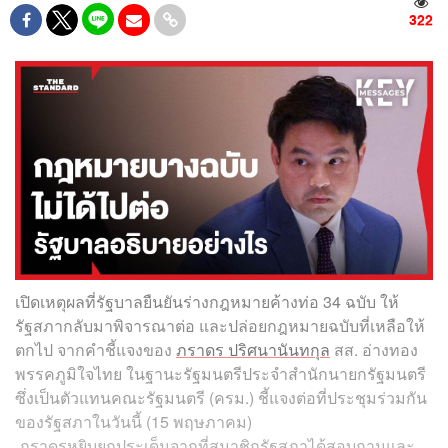
322
เปิดเหตุผลที่รัฐบาลยืนยันร่างกฎหมายค้างท่อ 34 ฉบับ ให้
รัฐสภากลับมาพิจารณาต่อ และปล่อยกฎหมายฉบับที่เหลือให้
ตกไป จากคำชี้แจงของ
ภราดร ปริศนานันทกุล
สส. อ่างทอง
พรรคภูมิใจไทย ในฐานะรัฐมนตรีประจำสำนักนายกรัฐมนตรี
ซึ่งเป็นตัวแทนคณะรัฐมนตรี (ครม.) ชี้แจงต่อที่ประชุมร่วมกัน
ของรัฐสภาในวันนี้ (15 พฤษภาคม)
ภราดรหยิบยกประเด็นจากที่สมาชิกรัฐสภาได้สอบถามและ