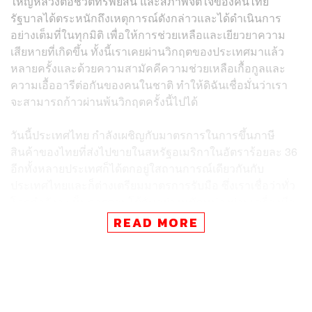
ใหญ่หลวงต่อชีวิตทรัพย์สิน และสภาพจิตใจของคนไทย
รัฐบาลได้ตระหนักถึงเหตุการณ์ดังกล่าวและได้ดำเนินการ
อย่างเต็มที่ในทุกมิติ เพื่อให้การช่วยเหลือและเยียวยาความ
เสียหายที่เกิดขึ้น ทั้งนี้เราเคยผ่านวิกฤตของประเทศมาแล้ว
หลายครั้งและด้วยความสามัคคีความช่วยเหลือเกื้อกูลและ
ความเอื้ออารีต่อกันของคนในชาติ ทำให้ดิฉันเชื่อมั่นว่าเรา
จะสามารถก้าวผ่านพ้นวิกฤตครั้งนี้ไปได้
วันนี้ประเทศไทย กำลังเผชิญกับมาตรการในการขึ้นภาษี
สินค้าของไทยที่ส่งไปขายในสหรัฐอเมริกาในอัตราร้อยละ 36
อีกทั้งหลายประเทศก็ได้ตกอยู่ใสถานการณ์เดียวกันกับ
ประเทศไทยและก็ต่างเตรียมมาตรการรับมือ ซึ่งเราเชื่อว่าทั่ว
โลกกำลังจะเห็นการตอบโต้กันอย่างหนักหน่วงผ่านเครื่องมือ
ทางภาษี และหลายประเทศก็ตัดสินใจไปเจรจาพูดคุยกับ
READ MORE
รัฐบาลสหรัฐฯ แต่จนถึงวันนี้ยังไม่มีใครได้ข้อสรุปของการ
เจรจาแต่อย่างใด ในส่วนของประเทศไทยมาตรการนี้ส่งผลก
ระทบอย่างมีนัยสำคัญต่อการส่งออกสินค้าของเราโดยเฉพาะ
สินค้าอิเล็กทรอนิกส์ อาหารแปรรูป และสินค้าเกษตร