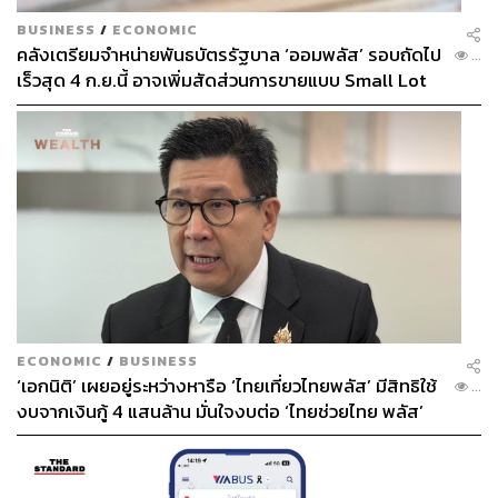
BUSINESS
/
ECONOMIC
คลังเตรียมจำหน่ายพันธบัตรรัฐบาล ‘ออมพลัส’ รอบถัดไป
...
เร็วสุด 4 ก.ย.นี้ อาจเพิ่มสัดส่วนการขายแบบ Small Lot
First มากขึ้น
ECONOMIC
/
BUSINESS
‘เอกนิติ’ เผยอยู่ระหว่างหารือ ‘ไทยเที่ยวไทยพลัส’ มีสิทธิใช้
...
งบจากเงินกู้ 4 แสนล้าน มั่นใจงบต่อ ‘ไทยช่วยไทย พลัส’
เฟส 2 มีเพียงพอ