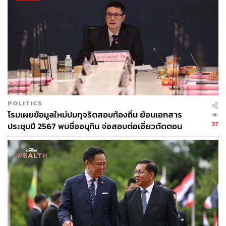
ลำพัง รัฐบาลจะมีมาตรการเยียวยาเร่งด่วนในระยะสั้น และ
ระยะยาวเพื่อช่วยเหลือผู้ประกอบการทั้ง SME และ
อุตสาหกรรมขนาดใหญ่ที่ได้รับผลกระทบ โดยการเร่งขยาย
ตลาดส่งออกใหม่ๆ อีกทั้งยังจะเป็นการกระจายความเสี่ยง
ของภาคธุรกิจไทย ที่เรามุ่งมั่นที่จะเจรจาการค้า ในการเปิด
ตลาดใหม่ๆ ในตะวันออกกลาง ยุโรป และ อินเดีย โดยจะเร่ง
เจรจาการค้า FTA ให้เร็วยิ่งขึ้น
ท้ายนี้ ดิฉันขอเรียนว่าในวันอังคารที่ 8 เมษายนนี้ หลังจาก
POLITICS
ประชุมสรุปกับคณะกรรมการและทุกหน่วยงานอีกครั้งหนึ่ง
โรมเผยข้อมูลใหม่ปมทุจริตสอบท้องถิ่น ย้อนเอกสาร
จะสรุปแนวทางเพื่อผลประโยชน์ของประเทศไทยเป็นสำคัญ
37
ประชุมปี 2567 พบชื่ออนุทิน จ่อสอบต่อเอี่ยวตัดตอน
และขอเรียนย้ำอีกครั้ง ว่ารัฐบาลจะทำทุกวิถีทางเพื่อปกป้อง
ม.บูรพา หรือไม่
ผลประโยชน์ของประเทศชาติ เพื่อสร้างฐานเศรษฐกิจไทยให้
มั่นคง แข็งแรง และเท่าทันโลก และเพื่อให้ประเทศไทยก้าว
ไปข้างหน้าอย่างมีศักดิ์ศรีเพื่อประเทศไทยของเรา
TAGS:
กำแพงภาษี
ภาษีสินค้านำเข้า
เศรษฐกิจโลก
แพทองธาร ชินวัตร
ผู้ประกอบการไทย
Donald Trump
เศรษฐกิจสหรัฐฯ
เศรษฐกิจไทย
Trump 2.0
USA
รัฐบาล แพทองธาร ชินวัตร