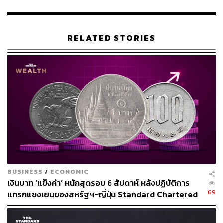
โดยขอให้มั่นใจว่าข้อเสนอเหล่านี้ ล้วนแต่คำนึงถึงประโยชน์
ของประเทศไทยเหนือสิ่งอื่นใด นอกจากนี้ประเทศไทย จะมี
RELATED STORIES
การเจรจา เรื่องการส่งเสริมการลงทุนของไทยในสหรัฐฯและ
ลดเงื่อนไขการนำเข้าที่เป็นอุปสรรครวมไปถึงการปราบปราม
การสวมสิทธิถิ่นกำเนิดสินค้าที่ใช้ประเทศไทยเป็นทางผ่านไป
ยังสหรัฐฯ
ดิฉันมั่นใจว่า ข้อเสนอข้างต้นนี้ จะทำให้การเจรจากับสหรัฐฯ
บรรลุผลเพื่อให้ประเทศไทยและสหรัฐ ฯ ยังคงเป็นพันธมิตร
และคู่ค้าที่เป็นมิตรต่อกัน นอกจากนี้รัฐบาลยังมีอีกหลาย
มาตรการที่พร้อมจะรับฟังและพูดคุยเพิ่มเติมกับสหรัฐฯ และ
ขอให้ความมั่นใจว่าข้อเสนอที่รัฐบาลเตรียมไว้ ล้วนคำนึงถึง
ประชาชนและผลประโยชน์ของประเทศไทยเป็นสำคัญและ
BUSINESS
/
ECONOMIC
เพื่อประโยชน์ของผู้ประกอบธุรกิจของเราและคนที่อยู่ใน
เงินบาท ‘แข็งค่า’ หนักสุดรอบ 6 สัปดาห์ หลังปฏิบัติการ
ระบบเศรษฐกิจไทยทุกท่าน
69
แทรกแซงเยนของสหรัฐฯ-ญี่ปุ่น Standard Chartered
เปิดเป้าสิ้นปีนี้จ่อแข็งต่อแตะ 32.50 บาทต่อดอลลาร์
ดิฉันขอให้คำมั่นว่า ทุกท่านไม่ได้โดดเดี่ยว ไม่ได้ต่อสู้เพียง