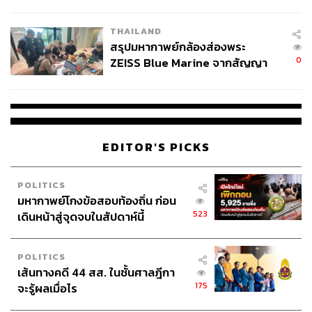
นัยทางการเมือง
THAILAND
สรุปมหากาพย์กล้องส่องพระ
0
ZEISS Blue Marine จากสัญญา
ผลิต 8.3 ล้าน สู่ข้อพิพาท ‘มา
เวลล์ฯ’ ฟ้อง ‘โทน บางแค’ ผิดนัด
จ่ายหนี้-แอบระบุแบรนด์
EDITOR'S PICKS
POLITICS
มหากาพย์โกงข้อสอบท้องถิ่น ก่อน
523
เดินหน้าสู่จุดจบในสัปดาห์นี้
POLITICS
เส้นทางคดี 44 สส. ในชั้นศาลฎีกา
175
จะรู้ผลเมื่อไร