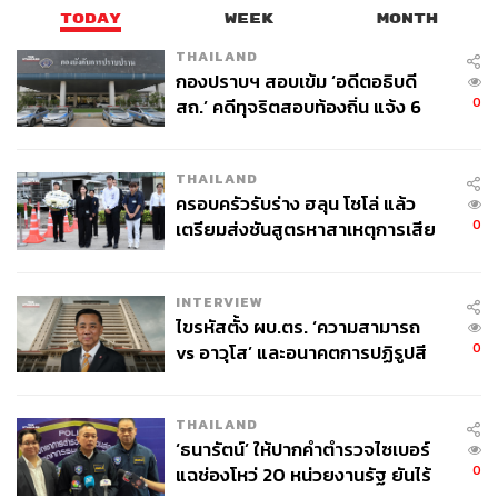
TODAY
WEEK
MONTH
THAILAND
กองปราบฯ สอบเข้ม ‘อดีตอธิบดี
0
สถ.’ คดีทุจริตสอบท้องถิ่น แจ้ง 6
ข้อหาหนัก จ่อชง ป.ป.ช. 12 ส.ค. นี้
THAILAND
ครอบครัวรับร่าง ฮลุน โซโล่ แล้ว
0
เตรียมส่งชันสูตรหาสาเหตุการเสีย
ชีวิต
INTERVIEW
ไขรหัสตั้ง ผบ.ตร. ‘ความสามารถ
0
vs อาวุโส’ และอนาคตการปฏิรูปสี
กากี กับ พล.ต.อ. เอก อังสนานนท์
THAILAND
‘ธนารัตน์’ ให้ปากคำตำรวจไซเบอร์
0
แฉช่องโหว่ 20 หน่วยงานรัฐ ยันไร้