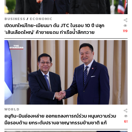
นายกรัฐมนตรี
ภาษีตอบโต้
การค้าเสรี
Reciprocal Tariffs
กำแพงภาษีสหรัฐฯ
BUSINESS
/
ECONOMIC
เปิดบทใหม่ไทย-เมียนมา ดัน JTC ในรอบ 10 ปี ปลุก
119
‘เส้นเลือดใหญ่’ ค้าชายแดน ท่าเรือน้ำลึกทวาย
161
ABOUT THE AUTHOR
THE STANDARD TEAM
กองบรรณาธิการ THE STANDARD
WORLD
อนุทิน-มินอ่องหล่าย ออกแถลงการณ์ร่วม หนุนความร่วม
61
มือรอบด้าน ยกระดับปราบอาชญากรรมข้ามชาติ แก้
ปัญหาหมอกควัน-มลพิษทางน้ำ