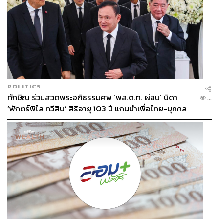
POLITICS
ทักษิณ ร่วมสวดพระอภิธรรมศพ ‘พล.ต.ท. ผ่อน’ บิดา
...
‘พักตร์พิไล ทวีสิน’ สิริอายุ 103 ปี แกนนำเพื่อไทย-บุคคล
หลากวงการร่วมอาลัย