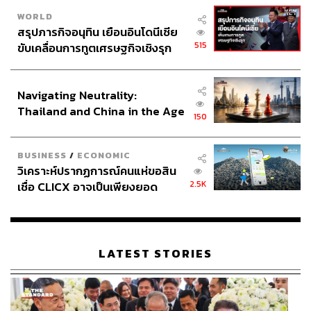
WORLD
สรุปภารกิจอนุทิน เยือนอินโดนีเซีย
515
ขับเคลื่อนการทูตเศรษฐกิจเชิงรุก
ประกาศหุ้นส่วนยุทธศาสตร์ไทย –
อินโดนีเซีย
Navigating Neutrality:
Thailand and China in the Age
150
of a New Global Order
BUSINESS
/
ECONOMIC
วิเคราะห์ปรากฏการณ์คนแห่ขอสิน
2.5K
เชื่อ CLICX อาจเป็นเพียงยอด
ภูเขาน้ำแข็ง ของปัญหาหนี้ครัว
เรือนไทยที่ถูกซุกไว้
LATEST STORIES