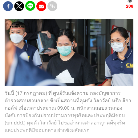
208
วันนี้ (17 กรกฎาคม) ที่ ศูนย์รับแจ้งความ กองบัญชาการ
ตำรวจสอบสวนกลาง ซึ่งเป็นสถานที่คุมขัง วิลาวัลย์ หรือ สีกา
กอล์ฟ เมื่อเวลาประมาณ 09.00 น. พนักงานสอบสวนกอง
บังคับการป้องกันปราบปรามการทุจริตและประพฤติมิชอบ
(บก.ปปป.) คุมตัววิลาวัลย์ ไปขออำนาจศาลอาญาคดีทุจริต
และประพฤติมิชอบกลาง ฝากขังผลัดแรก