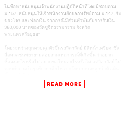
ในข้อหาสนับสนุนเจ้าพนักงานปฏิบัติหน้าที่โดยมิชอบตาม
ม.157, สนับสนุนให้เจ้าพนักงานยักยอกทรัพย์ตาม ม.147, รับ
ของโจร และฟอกเงิน จากกรณีมีส่วนพัวพันกับการรับเงิน
380,000 บาทของวัดชูจิตธรรมาราม จังหวัด
พระนครศรีอยุธยา
โดยระหว่างถูกควบคุมตัวขึ้นรถวิลาวัลย์ มีสีหน้าเครียด ซึ่ง
สื่อมวลชนพยายามสอบถามเหตุการณ์ที่เกิดขึ้น ว่าอยาก
ชี้แจงอะไรหรือไม่ อยากขอโทษอะไรหรือไม่ แต่วิลาวัลย์ ไม่
ตอบคำถามใดๆ เพียงยกมือไหว้ขอโทษก่อนจะถูกนำตัวเดิน
ขึ้นรถเพื่อไปฝากขัง
READ MORE
เบื้องต้นพนักงานสอบสวนคัดค้านการประกันตัวท้ายคำร้อง
เพราะเกรงว่าผู้ต้องหาจะหลบหนี รวมทั้งยังเชื่อมโยงกับคดี
อื่นๆ ที่น่าจะมีผู้เสียหายจำนวนมาก และมูลค่าความเสียหาย
สูง