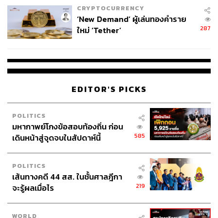
CRYPTOCURRENCY
‘New Demand’ ผู้เล่นทองคำราย
287
ใหม่ ‘Tether’
EDITOR'S PICKS
POLITICS
มหากาพย์โกงข้อสอบท้องถิ่น ก่อน
585
เดินหน้าสู่จุดจบในสัปดาห์นี้
POLITICS
เส้นทางคดี 44 สส. ในชั้นศาลฎีกา
219
จะรู้ผลเมื่อไร
WORLD