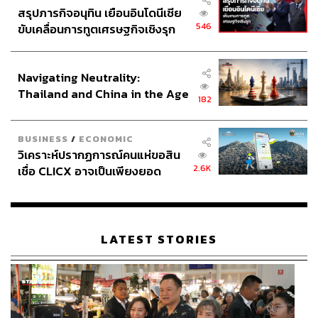
สรุปภารกิจอนุทิน เยือนอินโดนีเซีย
546
ขับเคลื่อนการทูตเศรษฐกิจเชิงรุก
ประกาศหุ้นส่วนยุทธศาสตร์ไทย –
อินโดนีเซีย
Navigating Neutrality:
Thailand and China in the Age
182
of a New Global Order
BUSINESS
/
ECONOMIC
วิเคราะห์ปรากฏการณ์คนแห่ขอสิน
2.6K
เชื่อ CLICX อาจเป็นเพียงยอด
ภูเขาน้ำแข็ง ของปัญหาหนี้ครัว
เรือนไทยที่ถูกซุกไว้
LATEST STORIES