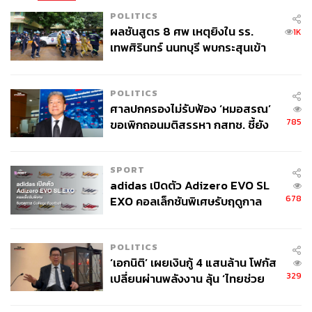
POLITICS
ผลชันสูตร 8 ศพ เหตุยิงใน รร.
1K
เทพศิรินทร์ นนทบุรี พบกระสุนเข้า
จุดสำคัญ ‘ศีรษะ-หน้าอก’ ครูถูกยิง
4 นัด จากระยะไกล
POLITICS
ศาลปกครองไม่รับฟ้อง ‘หมอสรณ’
785
ขอเพิกถอนมติสรรหา กสทช. ชี้ยัง
ไม่ใช่ผู้เดือดร้อนเสียหาย
SPORT
adidas เปิดตัว Adizero EVO SL
678
EXO คอลเล็กชันพิเศษรับฤดูกาล
College Football
POLITICS
‘เอกนิติ’ เผยเงินกู้ 4 แสนล้าน โฟกัส
329
เปลี่ยนผ่านพลังงาน ลุ้น ‘ไทยช่วย
ไทยพลัส’ เฟส 2 รอประเมินความ
เหมาะสม