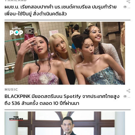
ผบช.น. เรียกสอบปากคำ นร.เซนต์คาเบรียล ปมรุมทำร้าย
...
เพื่อน-ใช้ปืนขู่ สั่งดำเนินคดีแล้ว
MUSIC
BLACKPINK มียอดสตรีมบน Spotify จากประเทศไทยสูง
...
ถึง 536 ล้านครั้ง ตลอด 10 ปีที่ผ่านมา