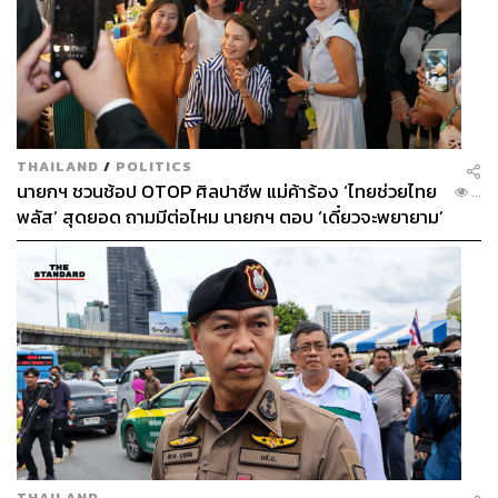
THAILAND
/
POLITICS
นายกฯ ชวนช้อป OTOP ศิลปาชีพ แม่ค้าร้อง ‘ไทยช่วยไทย
...
พลัส’ สุดยอด ถามมีต่อไหม นายกฯ ตอบ ‘เดี๋ยวจะพยายาม’
THAILAND