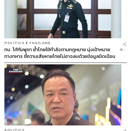
POLITICS
/
THAILAND
ทบ. โต้กัมพูชา ย้ำไทยใช้กำลังตามกฎหมาย มุ่งเป้าหมาย
...
ทางทหาร ชี้ความเสียหายไทยไม่อาจลบด้วยข้อมูลบิดเบือน
POLITICS