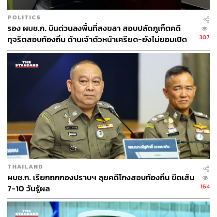
208
POLITICS
รอง ผบช.ก. บินด่วนลงพื้นที่สงขลา สอบปลัดภูเก็ตคดี
ABOUT THE AUTHOR
307
ทุจริตสอบท้องถิ่น ด้านเจ้าตัวหน้าเครียด-ยังไม่ยอมเปิด
เผยข้อมูล
THE STANDARD TEAM
กองบรรณาธิการ THE STANDARD
ABOUT THE PHOTOGRAPHER
ณาฌารัฐ ภักดีอาสา
ช่างภาพข่าว ประจำสำนักข่าว THE
STANDARD
THAILAND
ผบช.ก. เรียกถกกองปราบฯ ลุยคดีโกงสอบท้องถิ่น ขีดเส้น
164
7-10 วันรู้ผล