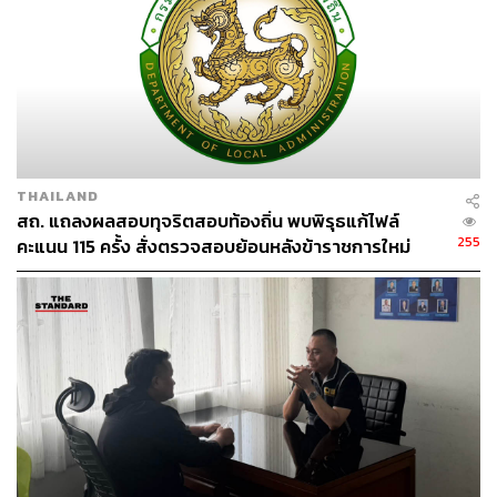
THAILAND
สถ. แถลงผลสอบทุจริตสอบท้องถิ่น พบพิรุธแก้ไฟล์
255
คะแนน 115 ครั้ง สั่งตรวจสอบย้อนหลังข้าราชการใหม่
TAGS:
กองบังคับการป้องกันปราบปรามการทุจริตและประพฤติมิ
15,560 รายด่วน
ชอบ(บก.ปปป.)
ตำรวจสอบสวนกลาง (CIB)
สีกากอล์ฟ