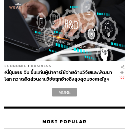
ABOUT THE AUTHOR
ปวินท์ ประวีณวิทย์
Junior Content Creator ประจำกอง
บรรณาธิการข่าว THE STANDARD
WEALTH
ECONOMIC
/
BUSINESS
ญี่ปุ่นเผย จีน ขึ้นแท่นผู้นำการใช้จ่ายด้านวิจัยและพัฒนา
127
โลก กวาดสัดส่วนงานวิจัยถูกอ้างอิงสูงสุดแซงสหรัฐฯ
MORE
MOST POPULAR