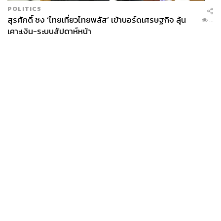
POLITICS
สุรศักดิ์ ชง ‘ไทยเที่ยวไทยพลัส’ เข้าบอร์ดเศรษฐกิจ ลุ้น
...
เคาะเงิน-ระบบสัปดาห์หน้า
News
Wealth
Pop
Podcast
Video
Now
Opinion
Careers
Events
Privacy
About
Contact
Policy
FOR
ADVERTISING
MEMBERSHIP