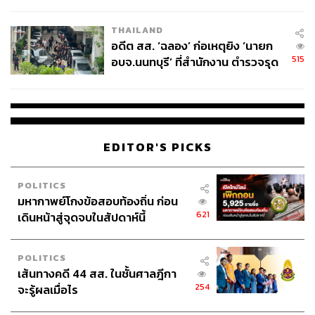
ผู้ใช้ถอดเปลี่ยนแบตเองได้ ก่อนกฎ
EU บังคับปีหน้า
THAILAND
อดีต สส. ‘ฉลอง’ ก่อเหตุยิง ‘นายก
515
อบจ.นนทบุรี’ ที่สำนักงาน ตำรวจรุด
ลงพื้นที่
EDITOR'S PICKS
POLITICS
มหากาพย์โกงข้อสอบท้องถิ่น ก่อน
621
เดินหน้าสู่จุดจบในสัปดาห์นี้
POLITICS
เส้นทางคดี 44 สส. ในชั้นศาลฎีกา
254
จะรู้ผลเมื่อไร