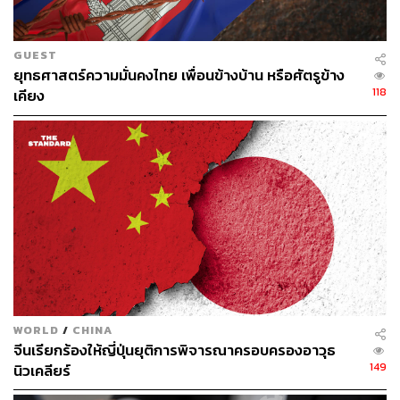
limb-investor-risk-appetite-grows-2023-10-02/
GUEST
สามารถติดตาม THE STANDARD WEALTH
ยุทธศาสตร์ความมั่นคงไทย เพื่อนข้างบ้าน หรือศัตรูข้าง
118
เคียง
ผ่านแอปพลิเคชันต่างๆ ที่คุณสะดวกหรือใช้งานอยู่แล้วได้เลย
TAGS:
China
Goldman Sachs
ราคาน้ำมัน
น้ำมัน
ทองแดง
WORLD
/
CHINA
จีนเรียกร้องให้ญี่ปุ่นยุติการพิจารณาครอบครองอาวุธ
149
นิวเคลียร์
95