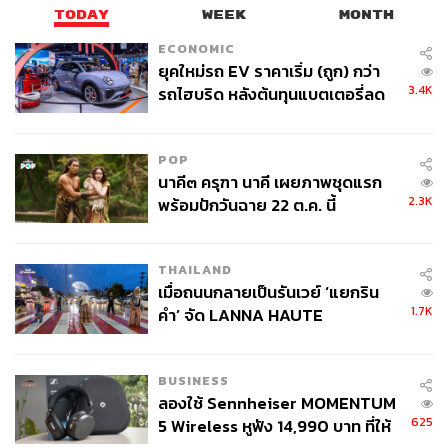
TODAY
WEEK
MONTH
ECONOMIC
ยุคใหม่รถ EV ราคาเริ่ม (ถูก) กว่า
3.4K
รถไฮบริด หลังต้นทุนแบตเตอรี่ลด
ลง - จีนแห่บุกตลาดเกิดใหม่
POP
นาคี๓ ครุฑา นาคี เผยภาพชุดแรก
2.3K
พร้อมปักวันฉาย 22 ต.ค. นี้
THAILAND
เมื่อถนนกลายเป็นรันเวย์ ‘แยกริน
1.7K
คำ’ จัด LANNA HAUTE
COUTURE กลางสายฝน
BUSINESS
ลองใช้ Sennheiser MOMENTUM
625
5 Wireless หูฟัง 14,990 บาท ที่ให้