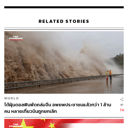
จำนวนมากภายในประเทศ ในมุมมองของเรา ความต้องการ
ที่แข็งแกร่งนี้ยังคงยั่งยืน แม้เราคาดว่าการเติบโตจะชะลอตัว
ลงอย่างมีนัยสำคัญในปีหน้าก็ตาม”
RELATED STORIES
ราคาน้ำมันเริ่มกลับมาทรงตัว หลังจากที่ปรับตัวลดลงอย่าง
หนักเมื่อสัปดาห์ที่แล้ว เนื่องจากนักลงทุนกลับมาสนใจกับแนว
โน้มอุปทานทั่วโลกที่ตึงตัว ขณะที่ข้อตกลงที่ช่วยให้รัฐบาล
สหรัฐอเมริการอดพ้นวิกฤต Shutdown ช่วยฟื้นคืนความเสี่ยง
ที่ยอมรับได้
ราคาน้ำมันดิบเบรนต์ล่วงหน้าเดือนธันวาคมเพิ่มขึ้น 17 เซนต์
หรือ 0.18% สู่ 92.37 ดอลลาร์ต่อบาร์เรลภายในเช้าวันนี้ (2
ตุลาคม) หลังจากลดลง 90 เซนต์เมื่อวันศุกร์ที่แล้ว และสัญญา
ซื้อขายล่วงหน้าเบรนต์พฤศจิกายนร่วงลง 7 เซนต์ เหลือ
WORLD
95.31 ดอลลาร์ต่อบาร์เรล ขณะที่ราคาน้ำมันดิบ WTI ล่วง
ไต้ฝุ่นดอลฟินพัดถล่มจีน อพยพประชาชนแล้วกว่า 1 ล้าน
หน้าของสหรัฐฯ เพิ่มขึ้น 26 เซนต์ หรือ 0.29% สู่ 91.05
74
คน หลายเที่ยวบินถูกยกเลิก
ดอลลาร์ต่อบาร์เรล หลังจากร่วงไป 92 เซนต์เมื่อวันศุกร์
ดัชนีทั้งสองปรับตัวขึ้นเกือบ 30% ในไตรมาสที่ 3 จากการ