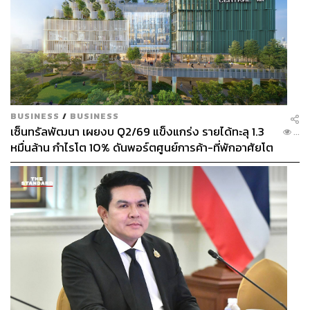
BUSINESS
/
BUSINESS
เซ็นทรัลพัฒนา เผยงบ Q2/69 แข็งแกร่ง รายได้ทะลุ 1.3
...
หมื่นล้าน กำไรโต 10% ดันพอร์ตศูนย์การค้า-ที่พักอาศัยโต
ยกแผง