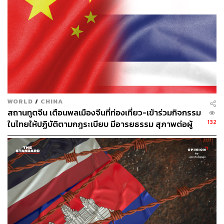
คาดการณ์การขาดดุลน้ำมันดิบทั่วโลกในไตรมาส 4 หลังจาก
ที่ซาอุดีอาระเบียและรัสเซียขยายเวลาหั่นการผลิตจนถึงสิ้นปี
นี้
นักวิเคราะห์ของ ING กล่าวว่า แม้ OPEC+ จะไม่มีการ
เปลี่ยนแปลงนโยบายการผลิต เนื่องจากความแข็งแกร่งของ
ตลาดในช่วงนี้ แต่ซาอุดีอาระเบียอาจเริ่มผ่อนคลายนโยบาย
โดยสมัครใจที่ 1 ล้านบาร์เรลต่อวัน และแม้ซาอุดีอาระเบียยัง
WORLD
/
CHINA
กังวลถึงแนวโน้มอุปสงค์ของจีน แต่จากข้อมูล PMI ที่ออกมา
สถานทูตจีน เตือนพลเมืองจีนที่ท่องเที่ยว-เข้าร่วมกิจกรรม
ในช่วงสุดสัปดาห์แสดงให้เห็นว่า กิจกรรมโรงงานของจีน
132
ในไทยให้ปฏิบัติตามกฎระเบียบ มีอารยธรรม สุภาพต่อผู้
ขยายตัวเป็นครั้งแรกในรอบ 6 เดือน และอาจเป็นสัญญาณว่า
อื่น
เศรษฐกิจจีนเริ่มมีเสถียรภาพแล้ว
อ้างอิง:
https://www.cnbc.com/2023/10/02/chinas-demand-for
-oil-and-copper-is-booming-says-goldman-sachs.htm
l
https://www.reuters.com/business/energy/oil-prices-c