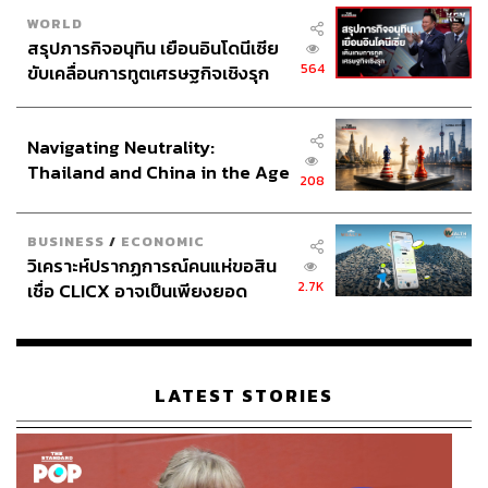
WORLD
สรุปภารกิจอนุทิน เยือนอินโดนีเซีย
564
ขับเคลื่อนการทูตเศรษฐกิจเชิงรุก
ประกาศหุ้นส่วนยุทธศาสตร์ไทย –
อินโดนีเซีย
Navigating Neutrality:
Thailand and China in the Age
208
of a New Global Order
BUSINESS
/
ECONOMIC
วิเคราะห์ปรากฏการณ์คนแห่ขอสิน
2.7K
เชื่อ CLICX อาจเป็นเพียงยอด
ภูเขาน้ำแข็ง ของปัญหาหนี้ครัว
เรือนไทยที่ถูกซุกไว้
LATEST STORIES