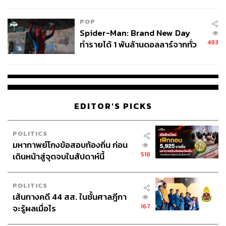
ข้อหาหนัก จ่อชง ป.ป.ช. 12 ส.ค. นี้
POP
Spider-Man: Brand New Day
493
ทำรายได้ 1 พันล้านดอลลาร์จากทั่ว
โลกภายใน 6 วัน
EDITOR'S PICKS
POLITICS
มหากาพย์โกงข้อสอบท้องถิ่น ก่อน
518
เดินหน้าสู่จุดจบในสัปดาห์นี้
POLITICS
เส้นทางคดี 44 สส. ในชั้นศาลฎีกา
167
จะรู้ผลเมื่อไร