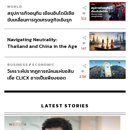
WORLD
สรุปภารกิจอนุทิน เยือนอินโดนีเซีย
512
ขับเคลื่อนการทูตเศรษฐกิจเชิงรุก
ประกาศหุ้นส่วนยุทธศาสตร์ไทย –
อินโดนีเซีย
Navigating Neutrality:
Thailand and China in the Age
147
of a New Global Order
BUSINESS
/
ECONOMIC
วิเคราะห์ปรากฏการณ์คนแห่ขอสิน
2.5K
เชื่อ CLICX อาจเป็นเพียงยอด
ภูเขาน้ำแข็ง ของปัญหาหนี้ครัว
เรือนไทยที่ถูกซุกไว้
LATEST STORIES