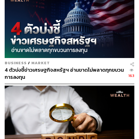
เครดิตระดับผลตอบแทนสูงนั้นอยู่ในระดับต่ำที่สุดเป็น
ประวัติการณ์แค่ 37% แม้เพิ่มขึ้นจาก 35% ในเดือน
พฤษภาคมก็ตาม
อ้างอิง:
https://www.bloomberg.com/news/articles/2023-07-1
7/goldman-s-hatzius-cuts-odds-of-us-recession-in-ne
xt-year-to-20?sref=CVqPBMVg
https://www.bloomberg.com/opinion/articles/2023-07
BUSINESS
/
MARKET
-18/debt-ceiling-how-the-treasury-s-rainy-day-fund-q
4 ตัวบ่งชี้ข่าวเศรษฐกิจสหรัฐฯ อ่านขาดไม่พลาดทุกขบวน
uietly-saved-the-day?sref=CVqPBMVg
163
การลงทุน
สามารถติดตาม THE STANDARD WEALTH
ผ่านแอปพลิเคชันต่างๆ ที่คุณสะดวกหรือใช้งานอยู่แล้วได้เลย