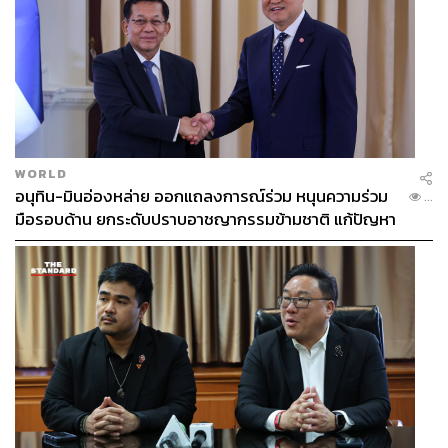
WORLD
อนุทิน-มินอ่องหล่าย ออกแถลงการณ์ร่วม หนุนความร่วม
...
มือรอบด้าน ยกระดับปราบอาชญากรรมข้ามชาติ แก้ปัญหา
หมอกควัน-มลพิษทางน้ำ