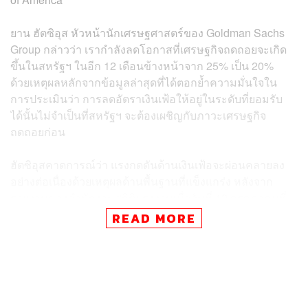
ยาน ฮัตซิอุส หัวหน้านักเศรษฐศาสตร์ของ Goldman Sachs
Group กล่าวว่า เรากำลังลดโอกาสที่เศรษฐกิจถดถอยจะเกิด
ขึ้นในสหรัฐฯ ในอีก 12 เดือนข้างหน้าจาก 25% เป็น 20%
ด้วยเหตุผลหลักจากข้อมูลล่าสุดที่ได้ตอกย้ำความมั่นใจใน
การประเมินว่า การลดอัตราเงินเฟ้อให้อยู่ในระดับที่ยอมรับ
ได้นั้นไม่จำเป็นที่สหรัฐฯ จะต้องเผชิญกับภาวะเศรษฐกิจ
ถดถอยก่อน
ฮัตซิอุสคาดการณ์ว่า แรงกดดันด้านเงินเฟ้อจะผ่อนคลายลง
อย่างต่อเนื่องด้วยเหตุผลด้านพื้นฐานที่แข็งแกร่ง หลังจาก
รายงานของสำนักงานสถิติแรงงานเมื่อวันที่ 12 กรกฎาคมที่
ผ่านมา แสดงให้เห็นว่า อัตราเงินเฟ้อพื้นฐานที่ไม่รวมภาค
READ MORE
อาหารและพลังงานในสหรัฐฯ ผ่อนคลายลงในเดือนที่แล้ว นับ
เป็นอัตราเงินเฟ้อที่เพิ่มขึ้นช้าที่สุดนับตั้งแต่ปี 2021
นอกจากนี้แม้ว่าธนาคารกลางสหรัฐฯ (Fed) จะปรับขึ้นอัตรา
ดอกเบี้ยมาตรฐานอีกครั้งในสัปดาห์หน้า แต่ก็อาจเป็นการ