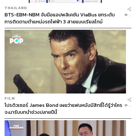
THAILAND
BTS-EBM-NBM จับมือแอปพลิเคชัน ViaBus ยกระดับ
...
การติดตามตำแหน่งรถไฟฟ้า 3 สายแบบเรียลไทม์
FILM
โปรดิวเซอร์ James Bond เผยว่าแฟนหนังมีสิทธิ์ได้รู้ว่าใคร
...
จะมารับบทนำช่วงปลายปีนี้