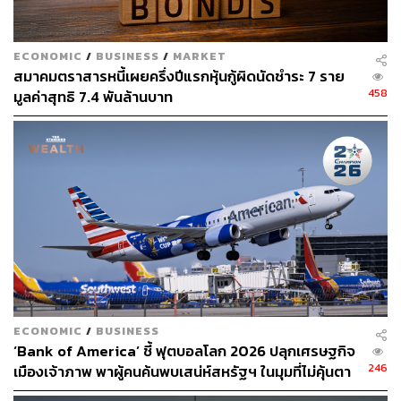
TAGS:
ตราสารหนี้
เศรษฐกิจสหรัฐฯ
ตลาดตราสารหนี้
ภาวะถดถอยทางเศรษฐกิจ
Recession
ECONOMIC
/
BUSINESS
/
MARKET
สมาคมตราสารหนี้เผยครึ่งปีแรกหุ้นกู้ผิดนัดชำระ 7 ราย
458
มูลค่าสุทธิ 7.4 พันล้านบาท
68
ABOUT THE AUTHOR
ปวินท์ ประวีณวิทย์
Junior Content Creator ประจำกอง
บรรณาธิการข่าว THE STANDARD
ECONOMIC
/
BUSINESS
WEALTH
‘Bank of America’ ชี้ ฟุตบอลโลก 2026 ปลุกเศรษฐกิจ
246
เมืองเจ้าภาพ พาผู้คนค้นพบเสน่ห์สหรัฐฯ ในมุมที่ไม่คุ้นตา