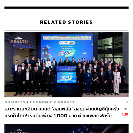
ระดับปกติลดลงเหลือ 26% ในเดือนกรกฎาคม จาก 35% ใน
เดือนพฤษภาคม ขณะที่เงินสดในหนี้เสียก็ลดลงเช่นกัน แม้ว่า
จะยังคงอยู่เหนือระดับในอดีต
RELATED STORIES
ยูริ เซลิเกอร์ นักกลยุทธ์ด้านสินเชื่อของ Bank of America
กล่าวว่า ความคาดหวังในคุณภาพสินเชื่อกำลังดีขึ้นในหมู่ผู้
ลงทุนในเครดิตผลตอบแทนสูง และฉันทามติส่วนใหญ่ใน
ตลาดเรียกร้องให้โอกาสที่จะเกิดเศรษฐกิจถดถอยในสหรัฐฯ
มีเพียงเล็กน้อย รวมทั้ง Fed จะขึ้นดอกเบี้ยอีกไม่เกิน 2 ครั้ง
นักลงทุนใช้เวลาส่วนใหญ่ของปีในการเคลื่อนย้ายเงินทุนไป
ยังสินทรัพย์ที่ปลอดภัยก่อนการชะลอตัวที่คาดการณ์ไว้ ซึ่ง
จนถึงตอนนี้ยังไม่เกิดขึ้น ในขณะที่ตลาดเริ่มลดคาดหวังของ
การเกิดภาวะเศรษฐกิจถดถอย ทำให้นักลงทุนกลับมามองแง่
BUSINESS
/
ECONOMIC
/
MARKET
ดีต่อตลาดอีกครั้ง
เจาะรายละเอียด บอนด์ ‘ออมพลัส’ ลงทุนผ่านบัญชีหุ้นครั้ง
1.2K
แรกในไทย! เริ่มต้นเพียง 1,000 บาท ผ่านแพลตฟอร์ม
สถานะเครดิตระดับลงทุนยังคงต่ำกว่าระดับปกติอย่างมาก แต่
Bond Connect ก่อนเปิดจองซื้อ 3-5 ส.ค.นี้
นับเป็นระดับสูงสุดตั้งแต่เดือนพฤษภาคม 2022 ขณะที่สถานะ