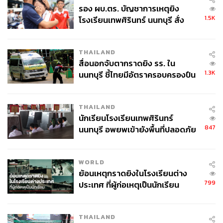
รอง ผบ.ตร. บัญชาการเหตุยิง
1.5K
โรงเรียนเทพศิรินทร์ นนทบุรี สั่ง
ค้นหา 2 รอบยืนยันไร้คนติดค้าง พบ
ศพปู่-ย่าที่บ้านพักผู้ก่อเหตุ
THAILAND
สื่อนอกจับตากราดยิง รร. ใน
1.3K
นนทบุรี ชี้ไทยมีอัตราครอบครองปืน
สูงในระดับต้นของภูมิภาค
THAILAND
นักเรียนโรงเรียนเทพศิรินทร์
847
นนทบุรี อพยพเข้ายังพื้นที่ปลอดภัย
ชั่วคราว หลังเหตุใช้อาวุธปืนภายใน
โรงเรียนคลี่คลาย
WORLD
ย้อนเหตุกราดยิงในโรงเรียนต่าง
799
ประเทศ ที่ผู้ก่อเหตุเป็นนักเรียน
ชาวพุทธทำพิธีกรรมทางศาสนา
THAILAND