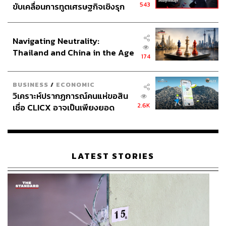
543
ขับเคลื่อนการทูตเศรษฐกิจเชิงรุก
ประกาศหุ้นส่วนยุทธศาสตร์ไทย –
อินโดนีเซีย
Navigating Neutrality:
Thailand and China in the Age
174
of a New Global Order
ของกินน่าอร่อยเต็มไปหมด
BUSINESS
/
ECONOMIC
วิเคราะห์ปรากฏการณ์คนแห่ขอสิน
2.6K
เชื่อ CLICX อาจเป็นเพียงยอด
ภูเขาน้ำแข็ง ของปัญหาหนี้ครัว
เรือนไทยที่ถูกซุกไว้
LATEST STORIES