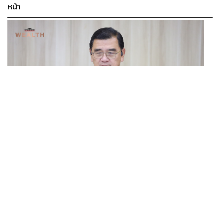
หน้า
งานวัดปีนี้ ทางวัดขอความร่วมมือ แต่งกายสุภาพ และงด
เครื่องดื่มมึนเมาทุกชนิด
BUSINESS
/
ECONOMIC
ใครที่อยากสัมผัสความสนุกสมัยคุณปู่คุณย่ายังสาว ถวิลหา
ฮับ Data Center ไทย อย่าแลกกับค่าไฟแพง! CEO ภาค
...
ความเป็นอดีต แนะนำให้ไปเลย รับรองว่าสนุกแน่นอน
อุตสาหกรรมชี้รัฐต้องคุมต้นทุนน้ำ-ไฟ
พิสูจน์อักษร: ลักษณ์นารา พักตร์เพียงจันทร์
TAGS:
วัดสระเกศราชวรมหาวิหาร
งานวัดภูเขาทอง