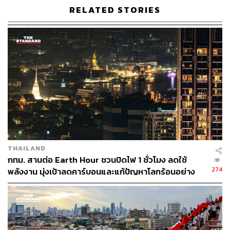
RELATED STORIES
งานวัดภูเขาทองปีนี้ จัดขึ้นเป็นเวลา 10 วัน 10 คืน โดยเริ่มต้น
จากการห่มผ้าแดงภูเขาทอง 3 วันแรก และตามด้วยงานวัด
อย่างเป็นทางการในวันที่ 7-13 พฤศจิกายน 2562
THAILAND
กทม. สานต่อ Earth Hour ชวนปิดไฟ 1 ชั่วโมง ลดใช้
274
พลังงาน มุ่งเป้าลดคาร์บอนและแก้ปัญหาโลกร้อนอย่าง
ยั่งยืน