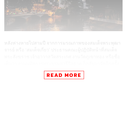
หลังห่างหายไปสามปี จากการมรณภาพของสมเด็จพระพุฒา
จารย์ หรือ ‘สมเด็จเกี่ยว’ ประธานคณะผู้ปฏิบัติหน้าที่สมเด็จ
พระสังฆราช เจ้าอาวาสวัดสระเกศ งานวัดภูเขาทอง หรือชื่อ
เต็มว่า งานนมัสการพระบรมสารีริกธาตุ ก็กลับมาจัดอีกครั้ง
ให้คนกรุงเทพมหานครได้ครื้นเครง
READ MORE