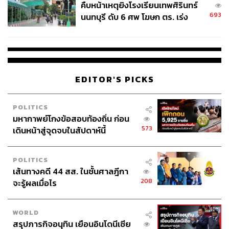
คืบหน้าเหตุยิงโรงเรียนเทพศิรินทร์
693
นนทบุรี ดับ 6 ศพ โฆษก ตร. เร่ง
สอบปมขโมยปืนปู่ก่อเหตุ
EDITOR'S PICKS
POLITICS
มหากาพย์โกงข้อสอบท้องถิ่น ก่อน
573
เดินหน้าสู่จุดจบในสัปดาห์นี้
ม้าหมุนก็มีนะ
POLITICS
เส้นทางคดี 44 สส. ในชั้นศาลฎีกา
208
จะรู้ผลเมื่อไร
WORLD
สรุปภารกิจอนุทิน เยือนอินโดนีเซีย