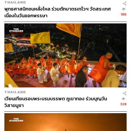
THAILAND
พุทธศาสนิกชนหลั่งไหล ร่วมตักบาตรเทโวฯ วัดสระเกศ
186
เนื่องในวันออกพรรษา
THAILAND
เวียนเทียนรอบพระบรมบรรพต ภูเขาทอง ร่วมบุญวัน
ชิงช้าสวรรค์
328
วิสาขบูชา