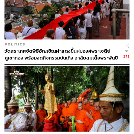
มางานวัดทั้งที แน่นอนว่าจุดเด่นอยู่ที่ร้านอาหารของกิน, ซุ้ม
เกมต่างๆ, ม้าหมุน, ชิงช้าสวรรค์, ปาโป่ง, ยิงปืน, โยนห่วง
POLITICS
ฯลฯ
วัดสระเกศจัดพิธีอัญเชิญผ้าแดงขึ้นห่มองค์พระเจดีย์
273
ภูเขาทอง พร้อมงดกิจกรรมบันเทิง อาลัยสมเด็จพระพันปี
หลวง