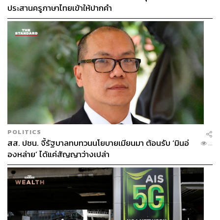
ประสานครูภาษาไทยเข้าให้ปากคำ
ขาดไม่ได้เลยคือ บ้านผีสิง
POLITICS
สส. ปชน. จี้รัฐบาลทบทวนนโยบายเมียนมา ต้อนรับ ‘มินอ่
...
องหล่าย’ ได้แค่สัญญาว่างเปล่า