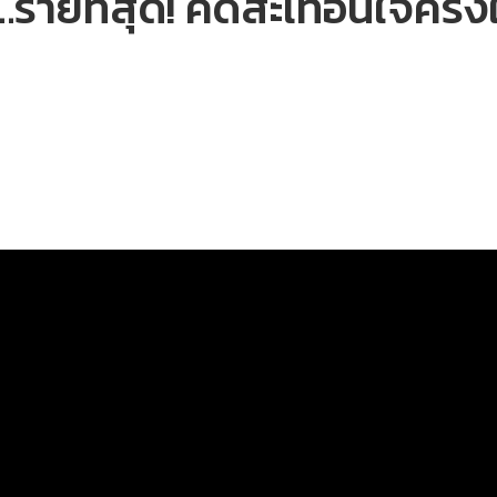
จ…ร้ายที่สุด! คดีสะเทือนใจครั
1