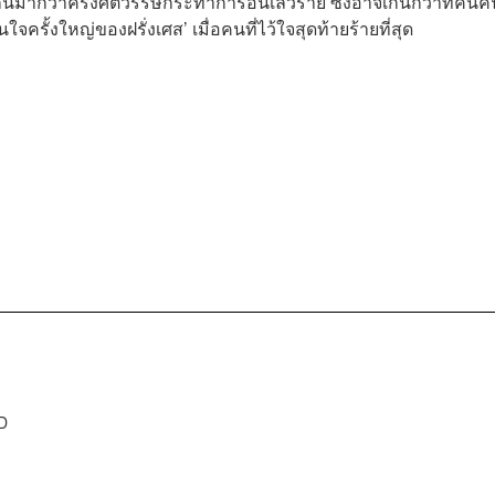
ตคู่กันมากว่าครึ่งศตวรรษกระทำการอันเลวร้าย ซึ่งอาจเกินกว่าที่คนค
จครั้งใหญ่ของฝรั่งเศส’ เมื่อคนที่ไว้ใจสุดท้ายร้ายที่สุด
D