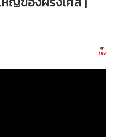
้งใหญ่ของฝรั่งเศส |
188