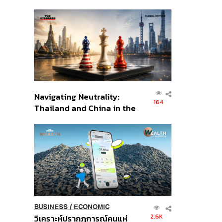
เศรษฐกิจเชิงรุก ประกาศหุ้น
ส่วนยุทธศาสตร์ไทย –
อินโดนีเซีย
Navigating Neutrality:
164
Thailand and China in the
Age of a New Global
Order
BUSINESS
/
ECONOMIC
2.6K
วิเคราะห์ปรากฏการณ์คนแห่