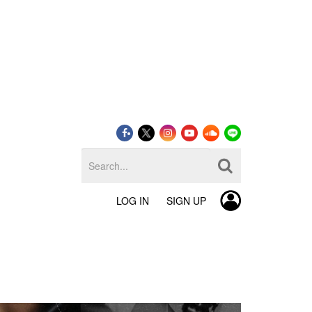
LOG IN
SIGN UP