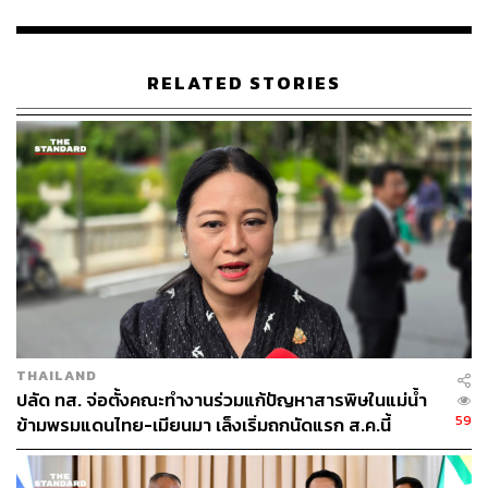
รูปทรงวงกลมเกือบสมบูรณ์แบบ คล้ายเครื่องกลึงที่ธรรมชาติ
สร้างขึ้นเอง
RELATED STORIES
GISTDA ระบุว่า กรณี ‘ดวงตาเมืองไทย’ เป็นตัวอย่างหนึ่งที่
สะท้อนบทบาทของเทคโนโลยีภูมิสารสนเทศและ LiDAR ใน
การช่วยให้มนุษย์มองเห็นสัณฐานภูมิประเทศและ
ปรากฏการ
ณ์ธรรมชาติ
ที่ตาเปล่าหรือภาพถ่ายทั่วไปอาจไม่สามารถ
อธิบายได้ครบถ้วน
สำหรับภาพที่ใช้ประกอบการสำรวจครั้งนี้ ประกอบด้วยภาพ
Orthophoto ซึ่งเป็นภาพถ่ายจริงจากโดรน ใช้ดูสภาพพื้นที่
จริง, ภาพ Height ใช้วิเคราะห์ระดับความสูงของพื้นที่ และ
ภาพ RGB Point Cloud ซึ่งเป็นข้อมูลสามมิติพร้อมสีจริง ใช้
สำหรับการวิเคราะห์เชิงลึกและสร้างแบบจำลอง 3 มิติ
THAILAND
ปลัด ทส. จ่อตั้งคณะทำงานร่วมแก้ปัญหาสารพิษในแม่น้ำ
TAGS:
LiDAR
Drone
โดรน
ปทุมธานี
GISTDA
59
ข้ามพรมแดนไทย-เมียนมา เล็งเริ่มถกนัดแรก ส.ค.นี้
ปรากฏการณ์ธรรมชาติ