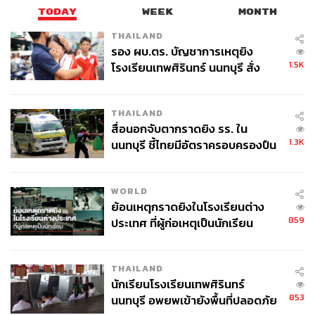
TODAY
WEEK
MONTH
THAILAND
รอง ผบ.ตร. บัญชาการเหตุยิง
1.5K
โรงเรียนเทพศิรินทร์ นนทบุรี สั่ง
ค้นหา 2 รอบยืนยันไร้คนติดค้าง พบ
ศพปู่-ย่าที่บ้านพักผู้ก่อเหตุ
THAILAND
สื่อนอกจับตากราดยิง รร. ใน
1.3K
นนทบุรี ชี้ไทยมีอัตราครอบครองปืน
สูงในระดับต้นของภูมิภาค
WORLD
ย้อนเหตุกราดยิงในโรงเรียนต่าง
859
ประเทศ ที่ผู้ก่อเหตุเป็นนักเรียน
THAILAND
นักเรียนโรงเรียนเทพศิรินทร์
853
นนทบุรี อพยพเข้ายังพื้นที่ปลอดภัย