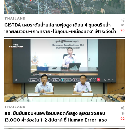
THAILAND
GISTDA เผยระดับน้ำแม่สายพุ่งสูง เตือน 4 ชุมชนริมน้ำ
95
‘สายลมจอย-เกาะทราย-ไม้ลุงขน-เหมืองแดง’ เฝ้าระวังน้ำ
ท่วมฉับพลัน
THAILAND
สธ. ยืนยันแอปหมอพร้อมปลอดภัยสูง ลุยตรวจสอบ
92
13,000 คำร้องใน 1-2 สัปดาห์ ชี้ Human Error-แรง
กดดัน KPI ทำคลาดเคลื่อน ยันไร้ทุจริตเบิกงบ