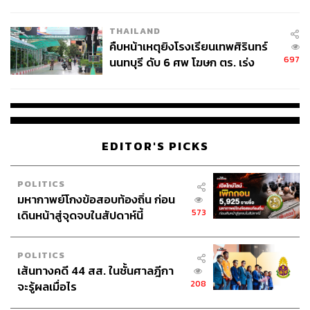
ชั่วคราว หลังเหตุใช้อาวุธปืนภายใน
โรงเรียนคลี่คลาย
THAILAND
คืบหน้าเหตุยิงโรงเรียนเทพศิรินทร์
697
นนทบุรี ดับ 6 ศพ โฆษก ตร. เร่ง
สอบปมขโมยปืนปู่ก่อเหตุ
EDITOR'S PICKS
POLITICS
มหากาพย์โกงข้อสอบท้องถิ่น ก่อน
573
เดินหน้าสู่จุดจบในสัปดาห์นี้
POLITICS
เส้นทางคดี 44 สส. ในชั้นศาลฎีกา
208
จะรู้ผลเมื่อไร