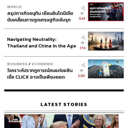
WORLD
สรุปภารกิจอนุทิน เยือนอินโดนีเซีย
543
ขับเคลื่อนการทูตเศรษฐกิจเชิงรุก
ประกาศหุ้นส่วนยุทธศาสตร์ไทย –
อินโดนีเซีย
Navigating Neutrality:
Thailand and China in the Age
174
of a New Global Order
BUSINESS
/
ECONOMIC
วิเคราะห์ปรากฏการณ์คนแห่ขอสิน
2.6K
เชื่อ CLICX อาจเป็นเพียงยอด
ภูเขาน้ำแข็ง ของปัญหาหนี้ครัว
เรือนไทยที่ถูกซุกไว้
LATEST STORIES