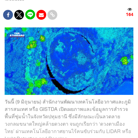
164
วันนี้ (9 มิถุนายน) สำนักงานพัฒนาเทคโนโลยีอวกาศและภูมิ
สารสนเทศ หรือ GISTDA เปิดเผยภาพและข้อมูลการสำรวจ
พื้นที่ชุ่มน้ำในจังหวัดปทุมธานี ซึ่งมีลักษณะเป็นลวดลาย
วงกลมขนาดใหญ่คล้ายดวงตา จนถูกเรียกว่า ‘ดวงตาเมือง
ไทย’ ผ่านเทคโนโลยีอากาศยานไร้คนขับร่วมกับ LiDAR หรือ