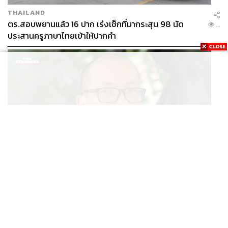
THAILAND
ตร.สอบพยานแล้ว 16 ปาก เร่งเช็กที่มากระสุน 98 นัด
...
ประสานครูภาษาไทยเข้าให้ปากคำ
POLITICS
สส. ปชน. จี้รัฐบาลทบทวนนโยบายเมียนมา ต้อนรับ ‘มินอ่
...
องหล่าย’ ได้แค่สัญญาว่างเปล่า