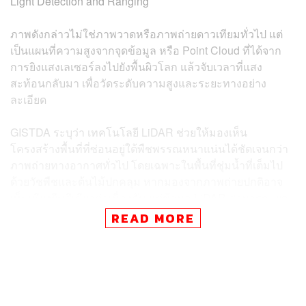
Light Detection and Ranging
ภาพดังกล่าวไม่ใช่ภาพวาดหรือภาพถ่ายดาวเทียมทั่วไป แต่
เป็นแผนที่ความสูงจากจุดข้อมูล หรือ Point Cloud ที่ได้จาก
การยิงแสงเลเซอร์ลงไปยังพื้นผิวโลก แล้วจับเวลาที่แสง
สะท้อนกลับมา เพื่อวัดระดับความสูงและระยะทางอย่าง
ละเอียด
GISTDA ระบุว่า เทคโนโลยี LiDAR ช่วยให้มองเห็น
โครงสร้างพื้นที่ที่ซ่อนอยู่ใต้พืชพรรณหนาแน่นได้ชัดเจนกว่า
ภาพถ่ายทางอากาศทั่วไป โดยเฉพาะในพื้นที่ชุ่มน้ำที่เต็มไป
ด้วยวัชพืชและต้นไม้ปกคลุม หากมองจากภาพถ่ายปกติอาจ
เห็นเพียงผืนสีเขียวต่อเนื่องกัน แต่ข้อมูล LiDAR สามารถแยก
ระดับความสูงของยอดไม้ พื้นดิน และร่องน้ำออกมาได้
READ MORE
จากภาพ 3 มิติที่ปรากฏ สีเขียว เหลือง และส้ม แทนระดับ
ความสูงของยอดไม้หรือพุ่มพง ส่วนสีฟ้าและน้ำเงินแทนระดับ
พื้นผิวดินหรือพื้นที่ต่ำกว่า ขณะที่รอยแยกสีดำรูปวงพระจันทร์
คือร่องน้ำ ซึ่งเป็นจุดที่ LiDAR ไม่สามารถสแกนทะลุลงไปใน