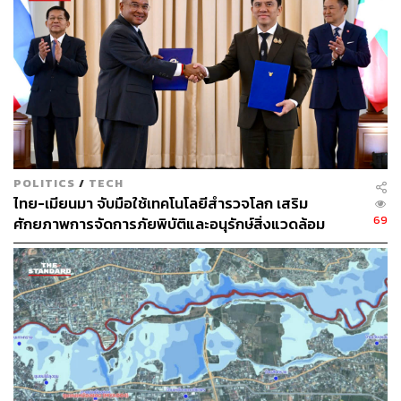
164
ABOUT THE AUTHOR
POLITICS
/
TECH
ไทย-เมียนมา จับมือใช้เทคโนโลยีสำรวจโลก เสริม
THE STANDARD TEAM
69
ศักยภาพการจัดการภัยพิบัติและอนุรักษ์สิ่งแวดล้อม
กองบรรณาธิการ THE STANDARD