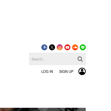
LOG IN
SIGN UP