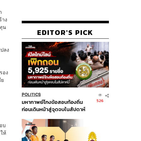
า
ร้าง
ทุน
EDITOR'S PICK
แปลง
 รอง
ีย
POLITICS
526
มหากาพย์โกงข้อสอบท้องถิ่น
ก่อนเดินหน้าสู่จุดจบในสัปดาห์
นี้
ตอบ
ให้