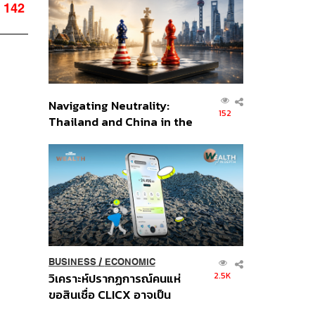
อินโดนีเซีย
142
Navigating Neutrality:
152
Thailand and China in the
Age of a New Global
Order
BUSINESS
/
ECONOMIC
2.5K
วิเคราะห์ปรากฏการณ์คนแห่
ขอสินเชื่อ CLICX อาจเป็น
เพียงยอดภูเขาน้ำแข็ง ของ