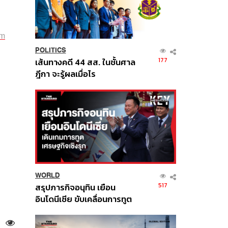
am
POLITICS
177
เส้นทางคดี 44 สส. ในชั้นศาล
ฎีกา จะรู้ผลเมื่อไร
WORLD
517
สรุปภารกิจอนุทิน เยือน
อินโดนีเซีย ขับเคลื่อนการทูต
เศรษฐกิจเชิงรุก ประกาศหุ้น
ส่วนยุทธศาสตร์ไทย –