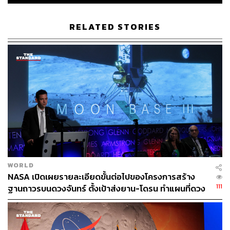
การทำ GA​ ครั้งต่อไปจะใช้แรงโน้มถ่วง​ของดาวศุกร์​ในเดือน
สิงหาคม 2025 จากนั้นยาน JUICE​ จะวนกลับมาใช้แรงโน้ม
ถ่วง​โลกเป็นครั้งที่ 2 ในเดือนกันยายน​ 2026 และครั้งสุดท้าย
RELATED STORIES
ในเดือนมกราคม 2029 เมื่อถึงเวลานั้น ยาน JUICE​ จะมี
ระดับ​ความเร็ว​มากพอที่จะเดินทางไปดาวพฤหัสบดีในเวลา
อีกเพียง 2 ปีครึ่ง​โดยไม่ต้องพึ่งเชื้อเพลิงในการเดินทางเลย
สามารถชมคลิปนี้เพื่อเข้าใจวิธีเดินทางของยาน JUICE​:
WORLD
NASA เปิดเผยรายละเอียดขั้นต่อไปของโครงการสร้าง
111
ฐานถาวรบนดวงจันทร์ ตั้งเป้าส่งยาน-โดรน ทำแผนที่ดวง
จันทร์ ก่อนส่งมนุษย์ไป