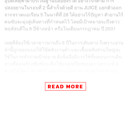
อุบัติเหตุฟ้าผ่าบริเวณฐานปล่อยจรวด อย่างไรก็ตาม การ
ปล่อยยานในรอบที่ 2 นี้สำเร็จด้วยดี ยาน JUICE แยกตัวออก
จากจรวดแอเรียน 5 ในนาทีที่ 28 ได้อย่างไร้ปัญหา ตัวยานไร้
คนขับจะมุ่งสู่เส้นทางที่กำหนดไว้ โดยมีเป้าหมายจะถึงดาว
พฤหัสบดีใน 8 ปีข้างหน้า หรือในเดือน​กรกฎาคม​ ปี 2031
เหตุที่ต้องใช้เวลายาวนานถึง 8 ปีในการเดินทาง ก็เพราะยาน
ลำนี้ถูกออกแบบให้ใช้พลังงานต่ำ และเชื้อเพลิง​ส่วนใหญ่จะ
ใช้ในการสำรวจเป้าหมาย ดังนั้นจึงมีการใช้ขั้นตอน​การเดิน
ทางที่ค่อนข้างซับซ้อน คือใช้แรงเหวี่ยงของดาวเคราะห์ 2
ดวงอันได้แก่​ ดาวศุกร์​ และ​ระบบโลก-ดวงจันทร์​หลายรอบ
เพื่อเพิ่มความเร็วเดินทาง​ขึ้นไปเรื่อยๆ จนได้ความเร็วที่
ต้องการ จากนั้นจึงจะเบนเข็มไปสู่ดาวพฤหัสบดี​
READ MORE
ขั้นตอน​การเดินทาง