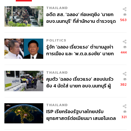
ในการสำรวจดวงจันทร์ยูโรปาอย่างละเอียด ทั้งในส่วนของ
THAILAND
ทะเลใต้ผิวน้ำแข็ง และลวดลายคล้ายรอยแตกบนผิวดวงจันทร์
อดีต สส. ‘ฉลอง’ ก่อเหตุยิง ‘นายก
การสำรวจทะเลหรือเราอาจเรียกว่ามหาสมุทรใต้ผิวน้ำแข็ง
563
อบจ.นนทบุรี’ ที่สำนักงาน ตำรวจรุด
ของดวงจันทร์ยูโรปา จะมีการสังเกตตรวจวัดทั้งการวัดขนาด
ลงพื้นที่
ความลึก ความเค็ม ความห่างจากแก่นดาว แรงกดดันของน้ำ
POLITICS
ความหนาของเปลือกน้ำแข็ง เพราะถือเป็นดวงจันทร์เต็งหนึ่ง
รู้จัก ‘ฉลอง เรี่ยวแรง’ ตำนานงูเห่า
ในระบบสุริยะที่มีโอกาสพบสิ่งมีชีวิตต่างภพ
444
การเมือง และ ‘พ.ต.อ.ธงชัย’ นายก
อบจ. นนทบุรี หลายสมัย บุคคล
สำคัญในเหตุยิง
THAILAND
คุมตัว ‘ฉลอง เรี่ยวแรง’ สอบปมรัว
382
ยิง 4 นัดใส่ นายก อบจ.นนทบุรี ผู้
ว่าฯ ลงพื้นที่ตรวจสอบเร่งหาสาเหตุ
THAILAND
ISP เรียกร้องรัฐบาลไทยปรับ
321
ยุทธศาสตร์ต่อเมียนมา เสนอโมเดล
‘3 ระเบียง’ รับมือภัยคุกคามข้าม