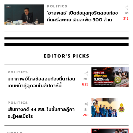
แดน
POLITICS
จากนั้นก็จะปรับทิศทางเพื่อโคจรผ่านดวงจันทร์คาลลิสโตที่
‘อาสพลธ์’ เปิดข้อมูลทุจริตสอบท้อง
อยู่ไกลจากดาวพฤหัสบดีกว่าเพื่อนในช่วงปี 2033-2034
312
ถิ่นศรีสะเกษ เงินสะพัด 300 ล้าน
ระหว่างที่ผ่านดวงจันทร์คาลลิสโต ยาน JUICE ก็จะใช้เครื่อง
จ่อขยายผลรื้อคดีทั่วประเทศ
มือที่เน้นไปที่การสังเกตรอยหลุมอุกกาบาตโบราณที่ถือได้ว่า
เป็นหนึ่งในจำนวนหลุมอุกกาบาตมีอายุมากที่สุดในระบบ
สุริยะบนดวงจันทร์ดวงนี้ จากนั้นก็จะมีการเก็บข้อมูลของน้ำ
ทะเลใต้ผิวน้ำแข็งเช่นเดียวกับยูโรปา ระหว่างนี้จะมีการใช้
EDITOR'S PICKS
แรงโน้มถ่วงของคาลลิสโตในการเปลี่ยนมุมของยานให้ย้อน
กลับไปสำรวจบริเวณเส้นละติจูดสูงและบริเวณขั้วของดาว
พฤหัสบดีด้วย
POLITICS
มหากาพย์โกงข้อสอบท้องถิ่น ก่อน
625
เดินหน้าสู่จุดจบในสัปดาห์นี้
ในช่วงสุดท้ายของการสำรวจ นั่นคือเดือนธันวาคม 2034
ยาน JUICE จะเปลี่ยนทิศทางไปโคจรรอบดวงจันทร์ยักษ์แกนิ
มีด กลายเป็นยานอวกาศลำแรกในประวัติศาสตร์ที่ไปโคจร
POLITICS
รอบดวงจันทร์ของดาวเคราะห์ดวงอื่น และจะคงอยู่ที่นั่นจน
เส้นทางคดี 44 สส. ในชั้นศาลฎีกา
หมดพลังงานในช่วงปลายปี 2035 เมื่อหมดหน้าที่ จะมีคำสั่ง
261
จะรู้ผลเมื่อไร
ให้ยานพุ่งเข้าชนดวงจันทร์แกนีมีด เพื่อไม่ให้ตัวยานที่หมด
พลังงานกลายเป็นขยะอวกาศที่อาจก่อปัญหากับยานที่ตามมา