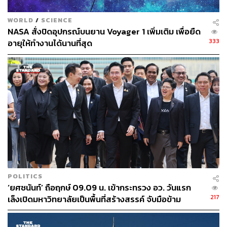
WORLD
/
SCIENCE
NASA สั่งปิดอุปกรณ์บนยาน Voyager 1 เพิ่มเติม เพื่อยืด
333
อายุให้ทำงานได้นานที่สุด
จุดเด่นของดวงจันทร์​ยักษ์​ทั้ง 3 คือ ยูโรปา แกนิมีด และคาลลิ
สโต คือผลการสำรวจก่อนหน้านี้​ที่พบว่าน่าจะมีน้ำทะเล
ปริมาณ​มากอยู่​ใต้ผิวน้ำแข็ง​ของดวงจันทร์​ โดยเฉพาะ​ดวง
จันทร์​ยูโร​ปา และน้ำคือแหล่ง​กำเนิด​ชีวิต แน่นอนว่าทะเลใต้
ผิวน้ำแข็งย่อมหนาวเย็น​ไร้แสงแดด มีแต่ความมืดมิดแถมยังมี
แรงกดดันมหาศาล​ แต่สภาพที่ทารุณ​โหดร้าย​แบบนี้บนโลก
เราก็มีเช่นกัน นั่นคือบริเวณ​ก้นมหาสมุทรในเหวลึกมาเรียนา​
ของมหาสมุทร​แปซิฟิก​ ที่ซึ่งเราก็ยังพบว่ามีสิ่งมีชิวิต​ถือกำเนิด​
และ​อา​ศัยอยู่​ได้ นักวิทยาศาสตร์​จึงตั้งความหวังที่จะพบสิ่งมีชิ
POLITICS
วิต​ในน้ำทะเลใต้ผิวน้ำแข็ง​ของดวงจันทร์​ยักษ์​บริวารดาว
‘ยศชนันท์’ ถือฤกษ์ 09.09 น. เข้ากระทรวง อว. วันแรก
พฤหัส​บดีเช่นกัน​
217
เล็งเปิดมหาวิทยาลัยเป็นพื้นที่สร้างสรรค์ จับมือข้าม
กระทรวงยกระดับประเทศ
ส่วนอีก 2 ดวงคือ แกนิมีดและคาลลิสโตนั้นแม้จะมีหลักฐาน​