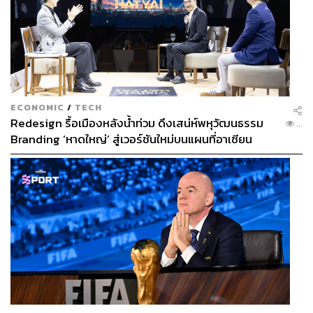
482
ABOUT THE AUTHOR
ECONOMIC
/
TECH
Mr.Vop
Redesign รื้อเมืองหลังน้ำท่วม ดึงเสน่ห์พหุวัฒนธรรม
...
เว็บมาสเตอร์ Paipibat.com ผู้คอยศึกษา
Branding ‘หาดใหญ่’ สู่เวอร์ชันใหม่บนแผนที่อาเซียน
ค้นคว้าเฝ้าดูความเป็นไปของโลกและจักรวาล
โดยเฉพาะทางวิทยาศาสตร์ ฟิสิกส์ และ
ดาราศาสตร์ เคยมีรายการทีวีเล็กๆ ชื่อ ‘ยาม
เฝ้าโลก’