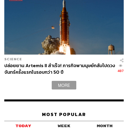
ถึงการมีน้ำใต้ผิวน้ำแข็งในปริมาณ​น้อยกว่ายูโร​ปา​ แต่ก็มีจุด
เด่นอื่นที่น่าสนใจ โดยเฉพาะดวงจันทร์แกนิมีดที่มีขนาดใหญ่​
กว่าดาวพุธ ถือเป็นดวงจันทร์​ที่ใหญ่ที่สุด​ในระบบสุริยะ ​และ
เป็นดวงเดียวที่มีสนามแม่เหล็ก​แบบดาวเคราะห์​
ขั้นตอนการสำรวจ
SCIENCE
ยาน JUICE​ จะเริ่มใช้เครื่อง​มือทางวิทยาศาสตร์สำรวจจาก
ปล่อยยาน Artemis II สำเร็จ! ภารกิจพามนุษย์กลับไปดวง
487
จันทร์ครั้งแรกในรอบกว่า 50 ปี
ระยะไกลประมาณ 6 เดือนก่อนจะเข้าสู่วงโคจรของดาว
พฤหัสบดี จากนั้นเมื่อยานลดความเร็วจนสามารถเข้าสู่ระบบ
MORE
วงโคจรของดาวพฤหัสบดี ก็จะมีการปรับวงรอบของการ
โคจรให้ผ่านเข้าประชิดดวงจันทร์น้ำแข็งทั้ง 3 ดวง เป็น
จำนวนทั้งหมด 35 ครั้ง ที่น่าสนใจที่สุดคือ 2 ครั้งที่โคจรผ่าน
ดวงจันทร์ยูโรปาระหว่างเดือนกรกฎาคม 2032 ยานจะใช้
เครื่องมือที่ติดตั้งไปอันได้แก่ กล้องบันทึกภาพ เครื่องตรวจจับ
MOST POPULAR
อนุภาค อุปกรณ์เรดาร์สำรวจใต้พื้นผิว อุปกรณ์ตรวจวัดระยะ
ทางเพื่อสร้างแผนที่แบบ 3 มิติ รวมทั้งเครื่องวัดสนามแม่เหล็ก
TODAY
WEEK
MONTH