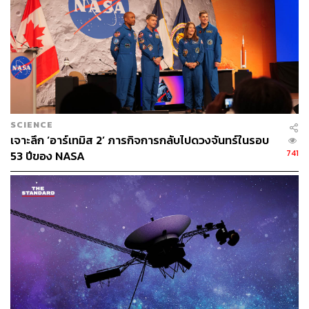
ยาน JUICE คืออะไร?
ชื่อยาน JUICE​ (จูซ)​ ย่อมาจากคำว่า JUpiter ICy moons
Explorer หมายถึงยานหุ่นยนต์​ไร้คนขับที่มีหน้าที่สำรวจและ
ศึกษาวิวัฒนาการและความเอื้อต่อการอยู่อาศัยของสิ่งมีชีวิต
ที่น่าจะพบได้บนดวงจันทร์น้ำแข็งขนาดยักษ์​ทั้ง 3 ดวงจาก
SCIENCE
ดวงจันทร์ใหญ่น้อย​ทั้งหมด 92 ดวงของดาวพฤหัสบดี
เจาะลึก ‘อาร์เทมิส 2’ ภารกิจการกลับไปดวงจันทร์ในรอบ
741
53 ปีของ NASA
ทำไมเลือกดวงจันทร์​น้ำแข็ง 3 ดวงนี้