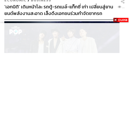
ECONOMIC
/
BUSINESS
‘เอกนิติ’ เดินหน้าโละ รถตู้-รถเมล์-แท็กซี่ เก่า เปลี่ยนสู่ยาน
...
ยนต์พลังงานสะอาด เล็งดึงเอกชนร่วมกำจัดซากรถ
MUSIC
F FOREVER IN BANGKOK คอนเสิร์ตสุดยิ่งใหญ่ของ
...
ตำนานรักแรกแห่งเอเชีย