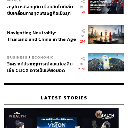
WORLD
ในวันหน้า และถือเป็นการสิ้นสุดภารกิจอันยาวนานของยาน
สรุปภารกิจอนุทิน เยือนอินโดนีเซีย
ลำนี้
568
ขับเคลื่อนการทูตเศรษฐกิจเชิงรุก
ประกาศหุ้นส่วนยุทธศาสตร์ไทย –
การลงทุนส่งยานในโครงการมูลค่าที่คิดเป็นเงินไทยประมาณ
อินโดนีเซีย
58,000 ล้านบาทในครั้งนี้ ก็เพื่อให้รู้และหายสงสัยในสภาพ
Navigating Neutrality:
แวดล้อมที่เอื้ออำนวยต่อการอยู่รอดของสิ่งมีชีวิตต่างภพ
Thailand and China in the Age
214
เพราะหากเราโชคดีพบร่องรอยของจุลชีพหรือสิ่งมีชีวิตไม่ว่า
of a New Global Order
รูปแบบใดนอกโลกเราจริง โอกาสที่จะพบสิ่งมีชีวิตในระบบ
ดาวเคราะห์ที่โคจรรอบดวงอาทิตย์ดวงอื่นในจักรวาลก็จะมี
BUSINESS
/
ECONOMIC
วิเคราะห์ปรากฏการณ์คนแห่ขอสิน
ความเป็นไปได้สูง และไม่แน่ว่าเราอาจได้พบบางสิ่งที่ตอบ
2.7K
เชื่อ CLICX อาจเป็นเพียงยอด
สนองต่อการค้นหาของเราได้ในอนาคต
ภูเขาน้ำแข็ง ของปัญหาหนี้ครัว
เรือนไทยที่ถูกซุกไว้
TAGS:
วิทยาศาสตร์
ยานอวกาศ
ดาราศาสตร์
ดาวพฤหัสบดี
องค์การอวกาศยุโรป (ESA)
อวกาศ
ดวงจันทร์
ยานอวกาศ JUICE
LATEST STORIES