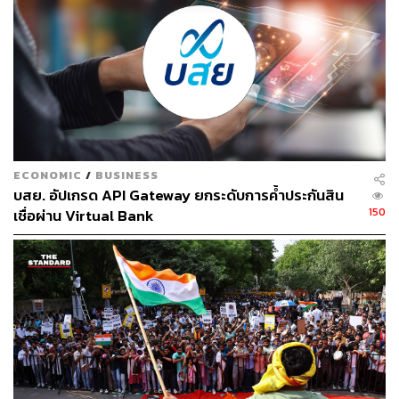
อัตราดอกเบี้ยคงที่ (Fixed Rate):
อัตราดอกเบี้ยจะเท่า
กันตลอดระยะเวลาที่กำหนด ไม่ว่าจะเกิดอะไรขึ้นใน
ตลาด
อัตราดอกเบี้ยลอยตัว (Floating Rate):
อัตราดอกเบี้ยจะ
เปลี่ยนแปลงไปตามประกาศของธนาคาร ซึ่งอาจขึ้น
หรือลงก็ได้
ในช่วงการพิจารณาสินเชื่อ ควรลองเปรียบเทียบอัตรา
ECONOMIC
/
BUSINESS
ดอกเบี้ยและเงื่อนไขของแต่ละธนาคารหรือสถาบันการเงิน
บสย. อัปเกรด API Gateway ยกระดับการค้ำประกันสิน
เพื่อเลือกข้อเสนอที่คุ้มค่าและเหมาะสมที่สุด
150
เชื่อผ่าน Virtual Bank
MRR, MLR, MOR ต่างกันอย่างไร
MRR, MLR, และ MOR คืออัตราดอกเบี้ยเงินกู้ขั้นต่ำที่
ธนาคารใช้เป็นอัตราอ้างอิงสำหรับสินเชื่อที่ใช้อัตราดอกเบี้ย
ลอยตัว โดยมีความแตกต่างกันที่กลุ่มลูกค้าและลักษณะของ
สินเชื่อ