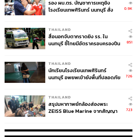
รอง ผบ.ตร. บัญชาการเหตุยิง
MRR + 5% (MRR บวกเพิ่ม 5% ต่อปี)
0.9K
โรงเรียนเทพศิรินทร์ นนทบุรี สั่ง
MRR – 2% (MRR ลบส่วนลด 2% ต่อปี)
ค้นหา 2 รอบยืนยันไร้คนติดค้าง พบ
MRR คงที่ 3 ปีแรก หลังจากนั้นคิดตามอัตราปกติ (เป็น
ศพปู่-ย่าที่บ้านพักผู้ก่อเหตุ
THAILAND
โปรโมชันที่นิยม)
สื่อนอกจับตากราดยิง รร. ใน
851
นนทบุรี ชี้ไทยมีอัตราครอบครองปืน
ตัวอย่าง
ถ้าวันนี้ MRR ของธนาคาร A เท่ากับ 7% ต่อปี และ
สูงในระดับต้นของภูมิภาค
เรากู้สินเชื่อบ้านแบบได้รับโปรโมชั่นดอกเบี้ย 3 ปีแรก คือ
“MRR – 2%” นั่นหมายความว่าอัตราดอกเบี้ยที่ต้องจ่ายจริง
THAILAND
นักเรียนโรงเรียนเทพศิรินทร์
ในช่วง 3 ปีแรกคือ 7% – 2% = 5% ต่อปี
726
นนทบุรี อพยพเข้ายังพื้นที่ปลอดภัย
ชั่วคราว หลังเหตุใช้อาวุธปืนภายใน
อัตราดอกเบี้ย MRR มีการเปลี่ยนแปลงได้เสมอ ธนาคารอาจ
โรงเรียนคลี่คลาย
ปรับขึ้นหรือลงได้ตามนโยบายของธนาคารแห่งประเทศไทย
THAILAND
และภาวะเศรษฐกิจ ดังนั้นถ้าดอกเบี้ยขึ้น ก้อนหนี้ของเราก็จะ
สรุปมหากาพย์กล้องส่องพระ
สูงขึ้นตามไปด้วย
723
ZEISS Blue Marine จากสัญญา
ผลิต 8.3 ล้าน สู่ข้อพิพาท ‘มา
เวลล์ฯ’ ฟ้อง ‘โทน บางแค’ ผิดนัด
เงื่อนไขสินเชื่อที่ต้องศึกษาก่อน
จ่ายหนี้-แอบระบุแบรนด์