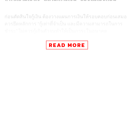
ก่อนตัดสินใจกู้เงิน ต้องวางแผนการเงินให้รอบคอบก่อนเสมอ
ควรยึดหลักการ “กู้เท่าที่จำเป็น และมีความสามารถในการ
ชำระ” ไม่ควรกู้เกินตัวจนทำให้เป็นภาระในอนาคต
READ MORE
คำนวณรายได้และค่าใช้จ่าย:
ลองคำนวณดูว่าแต่ละ
เดือนเรามีรายได้เท่าไหร่ มีค่าใช้จ่ายประจำอะไรบ้าง
และมีเงินเหลือพอที่จะผ่อนชำระหนี้ได้เท่าไหร่ โดยปกติ
แล้วไม่ควรมีภาระหนี้สินเกิน 30-40% ของรายได้ต่อ
เดือน
Need vs. Want:
หนี้ที่เรากำลังจะก่อ เป็นสิ่งที่เรา
จำเป็นต้องมีจริง ๆ หรือไม่ หรือถ้าเป็นเพียงความ
ต้องการที่รอได้ การรอให้เราเก็บเงินได้ครบจำนวนแล้ว
ค่อยซื้อก็ยังไม่สาย
2. ความสำคัญของ “เครดิตบูโร”