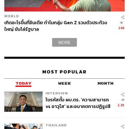
MRR (Minimum Retail Rate)
สำหรับ ลูกค้ารายย่อย
WORLD
เช่น สินเชื่อบ้าน
เกิดอะไรขึ้นที่อินเดีย ทำไมกลุ่ม Gen Z รวมตัวประท้วง
MLR (Minimum Loan Rate)
สำหรับ ลูกค้ารายใหญ่
246
ใหญ่ ขับไล่รัฐบาล
(บริษัท) และสินเชื่อที่มีกำหนดระยะเวลา
MOR (Minimum Overdraft Rate)
สำหรับ ลูกค้าราย
MORE
ใหญ่ (บริษัท) และสินเชื่อเบิกเงินเกินบัญชี
สำหรับเด็กรุ่นใหม่ที่เพิ่งเริ่มต้นทำงานและกำลังจะเริ่มกู้ยืม
เงิน อัตราดอกเบี้ยที่ต้องดูหลัก ๆ คือ MRR (Minimum Retail
MOST POPULAR
Rate) ซึ่งจะมีดอกเบี้ยที่สูงกว่า MLR และ MOR เพราะถือเป็น
ลูกค้ารายย่อยที่มีความเสี่ยงจะเป็นหนี้เสียสูงกว่า
TODAY
WEEK
MONTH
INTERVIEW
อัตราดอกเบี้ยที่แท้จริงคือ MRR + (ส่วนเพิ่ม) หรือ MRR –
ไขรหัสตั้ง ผบ.ตร. ‘ความสามารถ
(ส่วนลด)
2.3K
vs อาวุโส’ และอนาคตการปฏิรูปสี
กากี กับ พล.ต.อ. เอก อังสนานนท์
เวลาที่เราเห็นโฆษณาสินเชื่อจากธนาคาร จะไม่ได้เขียนแค่
ว่า “อัตราดอกเบี้ย MRR” เฉย ๆ แต่จะระบุเป็นสูตรแบบนี้
THAILAND