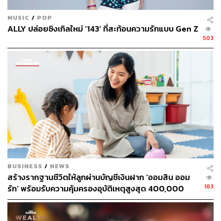
หนี้ดี คือ การกู้ยืมเพื่อสร้างรายได้หรือเพิ่มมูลค่าให้กับ
MUSIC
/
POP
ทรัพย์สินในอนาคต เช่น การขอสินเชื่อเพื่อลงทุนในธุรกิจ
ALLY ปล่อยซิงเกิลใหม่ ‘143’ ที่สะท้อนความรักแบบ Gen Z
การซื้อบ้านหรือคอนโดเพื่อปล่อยเช่า หรือการกู้ยืมเพื่อการ
503
ศึกษาที่ช่วยเพิ่มโอกาสในการหารายได้ ซึ่งหนี้ประเภทนี้จะ
ช่วยให้ฐานะทางการเงินของเราดีขึ้นในระยะยาว ในทางตรง
กันข้าม
หนี้ไม่ดี คือ การกู้ยืมเพื่อการบริโภคที่ไม่ได้สร้างรายได้หรือ
มูลค่าเพิ่ม เช่น การใช้บัตรเครดิตเพื่อซื้อของฟุ่มเฟือยที่ไม่
จำเป็น หรือการกู้เงินเพื่อท่องเที่ยว ซึ่งหนี้ประเภทนี้จะนำไปสู่
ภาระหนี้สินที่เพิ่มขึ้นโดยไม่มีผลตอบแทนกลับมา
4. ศึกษาเงื่อนไขและ “อัตราดอกเบี้ย” ให้ละเอียด
BUSINESS
/
NEWS
สร้างรากฐานชีวิตให้ลูกผ่านบัญชีเงินฝาก ‘ออมสิน ออม
183
รัก’ พร้อมรับความคุ้มครองอุบัติเหตุสูงสุด 400,000
อัตราดอกเบี้ยคือค่าใช้จ่ายที่เราต้องจ่ายเพิ่มเติมนอกเหนือ
บาท ดอกเบี้ยรับเต็ม ไม่เสียภาษี [Advertorial]
จากเงินต้น เป็นส่วนสำคัญที่ต้องทำความเข้าใจให้ดี