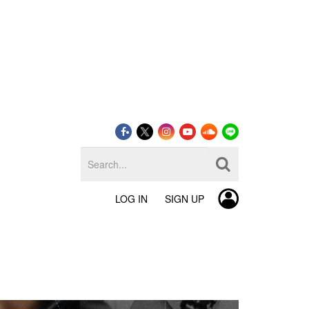
LOG IN
SIGN UP