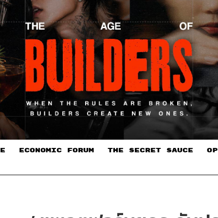
E
ECONOMIC FORUM
THE SECRET SAUCE​
OP