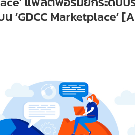
pace’ แพลตฟอร์มยกระดับป
ร บน ‘GDCC Marketplace’ 