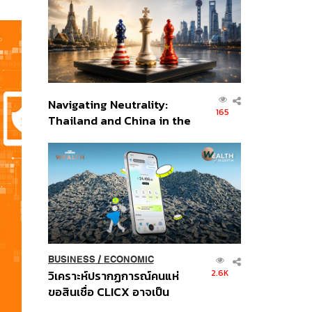
อินโดนีเซีย
Navigating Neutrality:
165
Thailand and China in the
Age of a New Global
Order
BUSINESS
/
ECONOMIC
2.6K
วิเคราะห์ปรากฏการณ์คนแห่
ขอสินเชื่อ CLICX อาจเป็น
เพียงยอดภูเขาน้ำแข็ง ของ