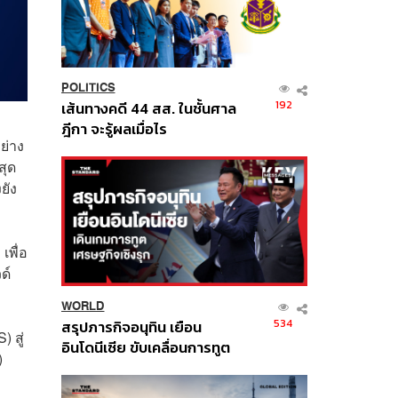
POLITICS
192
เส้นทางคดี 44 สส. ในชั้นศาล
ฎีกา จะรู้ผลเมื่อไร
ย่าง
สุด
ยัง
เพื่อ
ด์
WORLD
534
สรุปภารกิจอนุทิน เยือน
 สู่
อินโดนีเซีย ขับเคลื่อนการทูต
)
เศรษฐกิจเชิงรุก ประกาศหุ้น
ส่วนยุทธศาสตร์ไทย –