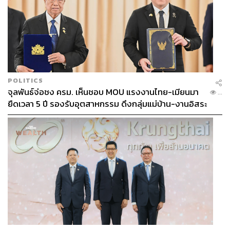
POLITICS
จุลพันธ์จ่อชง ครม. เห็นชอบ MOU แรงงานไทย-เมียนมา
...
ยืดเวลา 5 ปี รองรับอุตสาหกรรม ดึงกลุ่มแม่บ้าน-งานอิสระ
เข้าสู่ระบบประกันสังคม