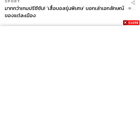
SPORT
มากกว่าเกมปรีซีซัน! ‘เสื้อบอลรุ่นพิเศษ’ บอกเล่าเอกลักษณ์
...
ของแต่ละเมือง
News
Wealth
Pop
Podcast
Video
Now
Opinion
Careers
Events
Privacy
About
Contact
Policy
FOR
ADVERTISING
MEMBERSHIP