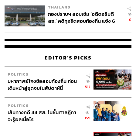
THAILAND
กองปราบฯ สอบเข้ม ‘อดีตอธิบดี
0
สถ.’ คดีทุจริตสอบท้องถิ่น แจ้ง 6
ข้อหาหนัก จ่อชง ป.ป.ช. 12 ส.ค. นี้
EDITOR'S PICKS
POLITICS
มหากาพย์โกงข้อสอบท้องถิ่น ก่อน
517
เดินหน้าสู่จุดจบในสัปดาห์นี้
POLITICS
เส้นทางคดี 44 สส. ในชั้นศาลฎีกา
159
จะรู้ผลเมื่อไร