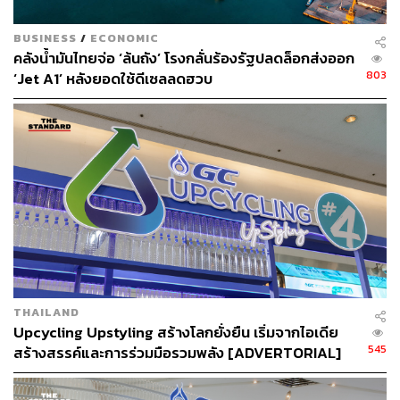
BUSINESS
/
ECONOMIC
คลังน้ำมันไทยจ่อ ‘ล้นถัง’ โรงกลั่นร้องรัฐปลดล็อกส่งออก
803
‘Jet A1’ หลังยอดใช้ดีเซลลดฮวบ
THAILAND
Upcycling Upstyling สร้างโลกยั่งยืน เริ่มจากไอเดีย
545
สร้างสรรค์และการร่วมมือรวมพลัง [ADVERTORIAL]