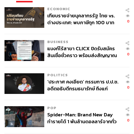
ECONOMIC
เทียบรายจ่ายบุคลากรรัฐ ไทย vs.
0
ต่างประเทศ: พบภาษีทุก 100 บาท
ของคนไทยใช้ไปกับข้าราชการเฉียด
40 บาท
BUSINESS
แบงก์ไร้สาขา CLICX ปิดรับสมัคร
0
สินเชื่อชั่วคราว พร้อมส่งสัญญาณ
เตือนกลุ่มกู้เงินผิดวัตถุประสงค์-ให้
ข้อมูลเท็จ เตรียมดำเนินคดีเด็ดขาด
POLITICS
‘ประภาศ คงเอียด’ กรรมการ ป.ป.ช.
0
อดีตอธิบดีกรมธนารักษ์ ถึงแก่
อนิจกรรม
POP
Spider-Man: Brand New Day
0
ทำรายได้ 1 พันล้านดอลลาร์จากทั่ว
โลกภายใน 6 วัน