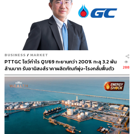
BUSINESS
/
MARKET
PTTGC โชว์กำไร Q1/69 ทะยานกว่า 200% ทะลุ 3.2 พัน
288
ล้านบาท รับอานิสงส์ราคาผลิตภัณฑ์พุ่ง-โรงกลั่นฟื้นตัว
หลังอุปทานที่ลดลงโดยเฉพาะจากประเทศใน
ตะวันออกกลาง