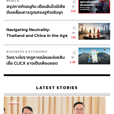
WORLD
สรุปภารกิจอนุทิน เยือนอินโดนีเซีย
510
ขับเคลื่อนการทูตเศรษฐกิจเชิงรุก
ประกาศหุ้นส่วนยุทธศาสตร์ไทย –
อินโดนีเซีย
Navigating Neutrality:
Thailand and China in the Age
145
of a New Global Order
BUSINESS
/
ECONOMIC
วิเคราะห์ปรากฏการณ์คนแห่ขอสิน
2.4K
เชื่อ CLICX อาจเป็นเพียงยอด
ภูเขาน้ำแข็ง ของปัญหาหนี้ครัว
เรือนไทยที่ถูกซุกไว้
LATEST STORIES