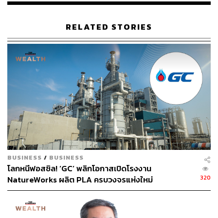
RELATED STORIES
BUSINESS
/
BUSINESS
โลกหนีฟอสซิล! ‘GC’ พลิกโอกาสเปิดโรงงาน
320
NatureWorks ผลิต PLA ครบวงจรแห่งใหม่
จ.นครสวรรค์ ดันไทยขึ้นแท่นฮับไบโอพลาสติกเอเชีย